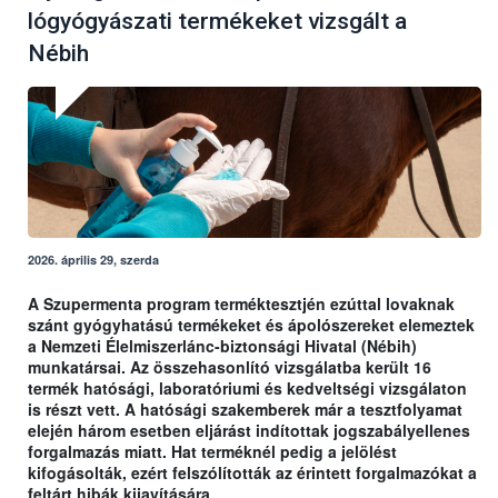
lógyógyászati termékeket vizsgált a
Nébih
2026. április 29, szerda
A Szupermenta program terméktesztjén ezúttal lovaknak
szánt gyógyhatású termékeket és ápolószereket elemeztek
a Nemzeti Élelmiszerlánc-biztonsági Hivatal (Nébih)
munkatársai. Az összehasonlító vizsgálatba került 16
termék hatósági, laboratóriumi és kedveltségi vizsgálaton
is részt vett. A hatósági szakemberek már a tesztfolyamat
elején három esetben eljárást indítottak jogszabályellenes
forgalmazás miatt. Hat terméknél pedig a jelölést
kifogásolták, ezért felszólították az érintett forgalmazókat a
feltárt hibák kijavítására.