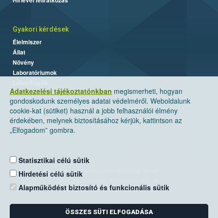
Gyakori kérdések
Élelmiszer
Állat
Növény
Laboratóriumok
Labor/Egyéb
Adatkezelési tájékoztatónkban
megismerheti, hogyan
gondoskodunk személyes adatai védelméről. Weboldalunk
cookie-kat (sütiket) használ a jobb felhasználói élmény
érdekében, melynek biztosításához kérjük, kattintson az
„Elfogadom” gombra.
Statisztikai célú sütik
Nemzeti Élelmiszerlánc-biztonsági Hivatal
Hirdetési célú sütik
Cím: 1024 Budapest, Keleti Károly utca. 24.
Alapműködést biztosító és funkcionális sütik
Levelezési cím: 1525 Budapest. Pf. 30.
ÖSSZES SÜTI ELFOGADÁSA
E-mail:
ugyfelszolgalat@nebih.gov.hu