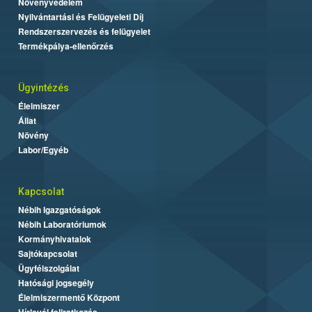
Növényvédelem
Nyilvántartási és Felügyeleti Díj
Rendszerszervezés és felügyelet
Termékpálya-ellenőrzés
Ügyintézés
Élelmiszer
Állat
Növény
Labor/Egyéb
Kapcsolat
Nébih Igazgatóságok
Nébih Laboratóriumok
Kormányhivatalok
Sajtókapcsolat
Ügyfélszolgálat
Hatósági jogsegély
Élelmiszermentő Központ
Hírlevél feliratkozás