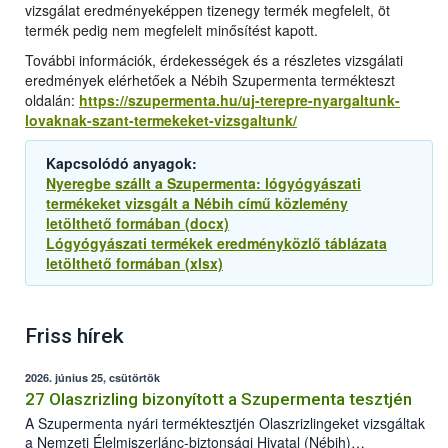
vizsgálat eredményeképpen tizenegy termék megfelelt, öt
termék pedig nem megfelelt minősítést kapott.
További információk, érdekességek és a részletes vizsgálati
eredmények elérhetőek a Nébih Szupermenta termékteszt
oldalán:
https://szupermenta.hu/uj-terepre-nyargaltunk-
lovaknak-szant-termekeket-vizsgaltunk/
Kapcsolódó anyagok:
Nyeregbe szállt a Szupermenta: lógyógyászati
termékeket vizsgált a Nébih című közlemény
letölthető formában (docx)
Lógyógyászati termékek eredményközlő táblázata
letölthető formában (xlsx)
Friss hírek
2026. június 25, csütörtök
27 Olaszrizling bizonyított a Szupermenta tesztjén
A Szupermenta nyári terméktesztjén Olaszrizlingeket vizsgáltak
a Nemzeti Élelmiszerlánc-biztonsági Hivatal (Nébih)