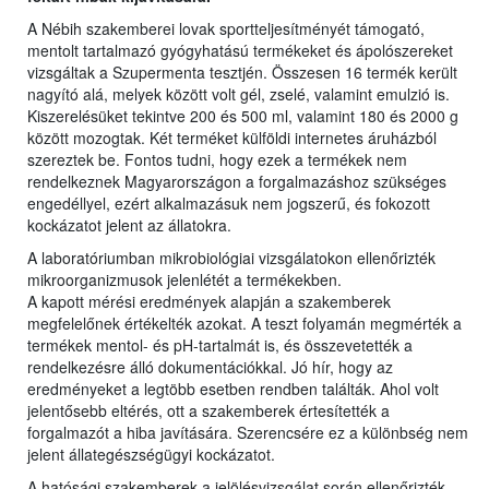
A Nébih szakemberei lovak sportteljesítményét támogató,
mentolt tartalmazó gyógyhatású termékeket és ápolószereket
vizsgáltak a Szupermenta tesztjén. Összesen 16 termék került
nagyító alá, melyek között volt gél, zselé, valamint emulzió is.
Kiszerelésüket tekintve 200 és 500 ml, valamint 180 és 2000 g
között mozogtak. Két terméket külföldi internetes áruházból
szereztek be. Fontos tudni, hogy ezek a termékek nem
rendelkeznek Magyarországon a forgalmazáshoz szükséges
engedéllyel, ezért alkalmazásuk nem jogszerű, és fokozott
kockázatot jelent az állatokra.
A laboratóriumban mikrobiológiai vizsgálatokon ellenőrizték
mikroorganizmusok jelenlétét a termékekben.
A kapott mérési eredmények alapján a szakemberek
megfelelőnek értékelték azokat. A teszt folyamán megmérték a
termékek mentol- és pH-tartalmát is, és összevetették a
rendelkezésre álló dokumentációkkal. Jó hír, hogy az
eredményeket a legtöbb esetben rendben találták. Ahol volt
jelentősebb eltérés, ott a szakemberek értesítették a
forgalmazót a hiba javítására. Szerencsére ez a különbség nem
jelent állategészségügyi kockázatot.
A hatósági szakemberek a jelölésvizsgálat során ellenőrizték,