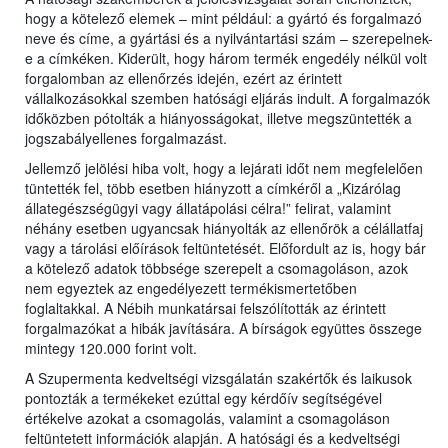
hogy a kötelező elemek – mint például: a gyártó és forgalmazó
neve és címe, a gyártási és a nyilvántartási szám – szerepelnek-
e a címkéken. Kiderült, hogy három termék engedély nélkül volt
forgalomban az ellenőrzés idején, ezért az érintett
vállalkozásokkal szemben hatósági eljárás indult. A forgalmazók
időközben pótolták a hiányosságokat, illetve megszüntették a
jogszabályellenes forgalmazást.
Jellemző jelölési hiba volt, hogy a lejárati időt nem megfelelően
tüntették fel, több esetben hiányzott a címkéről a „Kizárólag
állategészségügyi vagy állatápolási célra!” felirat, valamint
néhány esetben ugyancsak hiányolták az ellenőrök a célállatfaj
vagy a tárolási előírások feltüntetését. Előfordult az is, hogy bár
a kötelező adatok többsége szerepelt a csomagoláson, azok
nem egyeztek az engedélyezett termékismertetőben
foglaltakkal. A Nébih munkatársai felszólították az érintett
forgalmazókat a hibák javítására. A bírságok együttes összege
mintegy 120.000 forint volt.
A Szupermenta kedveltségi vizsgálatán szakértők és laikusok
pontozták a termékeket ezúttal egy kérdőív segítségével
értékelve azokat a csomagolás, valamint a csomagoláson
feltüntetett információk alapján. A hatósági és a kedveltségi