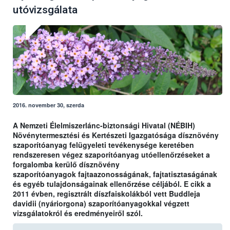
utóvizsgálata
2016. november 30, szerda
A Nemzeti Élelmiszerlánc-biztonsági Hivatal (NÉBIH)
Növénytermesztési és Kertészeti Igazgatósága dísznövény
szaporítóanyag felügyeleti tevékenysége keretében
rendszeresen végez szaporítóanyag utóellenőrzéseket a
forgalomba kerülő dísznövény
szaporítóanyagok fajtaazonosságának, fajtatisztaságának
és egyéb tulajdonságainak ellenőrzése céljából. E cikk a
2011 évben, regisztrált díszfaiskolákból vett Buddleja
davidii (nyáriorgona) szaporítóanyagokkal végzett
vizsgálatokról és eredményeiről szól.