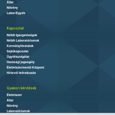
Állat
Növény
Labor/Egyéb
Kapcsolat
Nébih Igazgatóságok
Nébih Laboratóriumok
Kormányhivatalok
Sajtókapcsolat
Ügyfélszolgálat
Hatósági jogsegély
Élelmiszermentő Központ
Hírlevél feliratkozás
Gyakori kérdések
Élelmiszer
Állat
Növény
Laboratóriumok