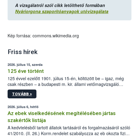
A vizsgálatról szól cikk letölthető formában
Nyáriorgona szaporítóanyagok utóvizsgálata
Kép forrása: commons.wikimedia.org
Friss hírek
2026. július 15, szerda
125 éve történt
125 évvel ezelőtt 1901. július 15-én, költözött be – igaz, még
csak részben – a budapesti m. kir. állami vetőmagvizsgáló
állomás a Kis Rókus utca 15. szám alatti, Czigler Győző által
TOVÁBB >
tervezett új épületébe.
2026. július 6, hétfő
Az ebek viselkedésének megítélésében jártas
szakértők listája
A kedvtelésből tartott állatok tartásáról és forgalmazásáról szóló
41/2010. (II. 26.) Korm.rendelet szabályozza az eb okozta fizikai