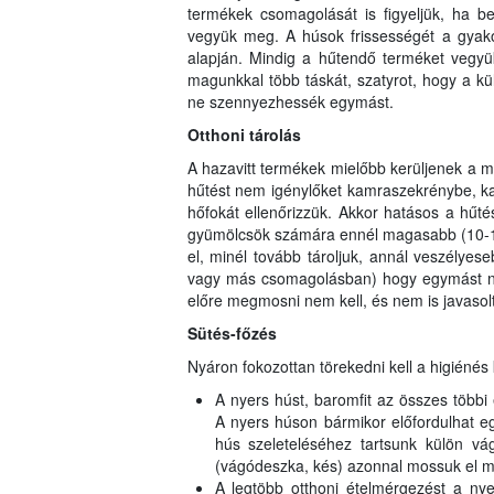
termékek csomagolását is figyeljük, ha b
vegyük meg. A húsok frissességét a gyakorl
alapján. Mindig a hűtendő terméket vegyü
magunkkal több táskát, szatyrot, hogy a k
ne szennyezhessék egymást.
O
tt
honi tárolás
A hazavitt termékek mielőbb kerüljenek a m
hűtést nem igénylőket kamraszekrénybe, kam
hőfokát ellenőrizzük. Akkor hatásos a hűté
gyümölcsök számára ennél magasabb (10
el, minél tovább tároljuk, annál veszélye
vagy más csomagolásban) hogy egymást ne 
előre megmosni nem kell, és nem is javasol
Sütés-főzés
Nyáron fokozottan törekedni kell a higiénés
A nyers húst, baromfit az összes többi 
A nyers húson bármikor előfordulhat e
hús szeleteléséhez tartsunk külön vá
(vágódeszka, kés) azonnal mossuk el m
A legtöbb otthoni ételmérgezést a nyer