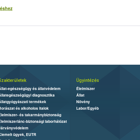
téshez
Szakterületek
Ügyintézés
Állat-egészségügy és állatvédelem
Élelmiszer
Állategészségügyi diagnosztika
Állat
Állatgyógyászati termékek
Növény
Borászat és alkoholos italok
Labor/Egyéb
Élelmiszer- és takarmánybiztonság
Élelmiszerlánc-biztonsági laborhálózat
Járványvédelem
Kiemelt ügyek, EUTR