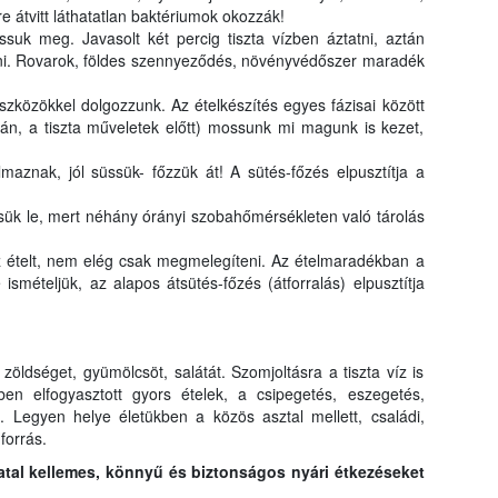
e átvitt láthatatlan baktériumok okozzák!
uk meg. Javasolt két percig tiszta vízben áztatni, aztán
ni. Rovarok, földes szennyeződés, növényvédőszer maradék
szközökkel dolgozzunk. Az ételkészítés egyes fázisai között
tán, a tiszta műveletek előtt) mossunk mi magunk is kezet,
almaznak, jól süssük- főzzük át! A sütés-főzés elpusztítja a
ük le, mert néhány órányi szobahőmérsékleten való tárolás
 az ételt, nem elég csak megmelegíteni. Az ételmaradékban a
smételjük, az alapos átsütés-főzés (átforralás) elpusztítja
öldséget, gyümölcsöt, salátát. Szomjoltásra a tiszta víz is
ben elfogyasztott gyors ételek, a csipegetés, eszegetés,
. Legyen helye életükben a közös asztal mellett, családi,
forrás.
atal kellemes, könnyű és biztonságos nyári étkezéseket