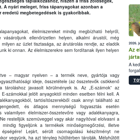
egészséges táplálkozáshoz, hiszen a friss zöldségek,
épüle
. A nyári meleget, friss tápanyagokat azonban a
zer eredetű megbetegedések is gyakoribbak.
alapanyagokat, élelmiszereket mindig megbízható helyről,
vásároljunk ellenőrizetlen helyen, alkalmi árustól, még
2026. j
, milyen az üzlet tisztasága, az árutárolás rendje, az eladók
Az e
unk ki onnan. Az élelmiszerekre sem fordítanak ilyen helyen
járta
A kedv
forga
etve – magyar nyelven – a termék neve, gyártója vagy
Korm.
TO
gyaszthatósági ideje, összetétele (az összetevők csökkenő
sérül
a tároláshoz javasolt körülmények is. Az „E-számok” az
felme
 E-számokkal jelölt anyagoktól minden esetben félni kell. A
veszé
Ezen 
alékanyagokból, tartósítószerekből csak annyi található az
vonni
gengedett, és átlagos mennyiségű fogyasztás esetén
jártas
s valamilyen élelmiszer-összetevőre vagy adalékanyagra,
 Ne restelljük szemüveggel vagy akár nagyítóval elolvasni a
r mindig figyeljünk a termékek minőségmegőrzési, illetve
s épségére! Lejárt, sérült csomagolású készítményt ne
or vegyünk, ha azt tényleg hűtőtérben tárolják. Mélyhűtött