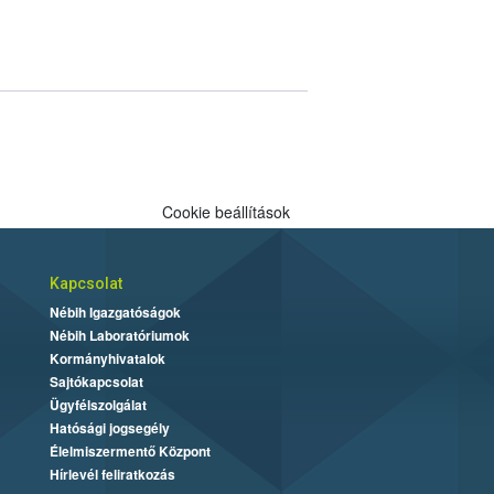
Cookie beállítások
Kapcsolat
Nébih Igazgatóságok
Nébih Laboratóriumok
Kormányhivatalok
Sajtókapcsolat
Ügyfélszolgálat
Hatósági jogsegély
Élelmiszermentő Központ
Hírlevél feliratkozás