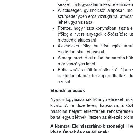
kézzel – a fogyasztásra kész élelmiszerr
A zöldséget, gyümölcsöt alaposan moss
szűrőedényben erős vízsugárral átmos
lehet ugyanis rajta.
Fontos, hogy tiszta konyhában, tiszta e
(főleg a nyers anyagok előkészítése u
mégpedig alaposan!
Az ételeket, főleg ha húst, tojást tart
baktériumokat, vírusokat.
A megmaradt ételt minél hamarabb hűts
már veszélyes lehet.
Felhasználás előtt forrósítsuk át újra
baktériumok már felszaporodhattak, de i
azokat!
Étrendi tanácsok
Nyáron fogyasszanak könnyű ételeket, sok z
kiváló. A rendszertelen, kapkodva, útköz
nassolás helyett étkezzenek rendszeresen
baráti együtt létnek, hiszen az étkezés öröm
A Nemze
ti
Élelmiszerlánc-biztonsági Hiv
kíván Önnek és családjának!