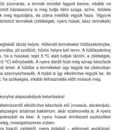
elül zúzmarás, a termék tömbbé fagyott benne, inkább ne
ott háziasszony is meg tudja ítélni szaga, színe, felülete
k meg legutoljára, és utána mielőbb vigyük haza. Vigyünk
ülönböző termékek (zöldségek, nyers húsok, kész termékek)
egfelelő tároló helyre. Hűtendő termékeket hűtőszekrénybe,
rába, jól szellőző, hűvös helyre kell tenni. A hűtőszekrény
o
s, ha a húsokat, tejet 5
C alatt tudjuk tárolni, a zöldségek,
o
-15
C) előnyösebb. A nyers darált húst még aznap készítsük
sebb lehet. A hűtőbe a termékeket úgy tegyük be (dobozban
szennyezhessék. A tojást is így elkülönítve tegyük be, de
t; ha szükséges, inkább felhasználás előtt mossuk meg.
 konyhai alapszabályok betartására!
élelmiszertől elkülönítve készítsük elő (mossuk, daraboljuk).
gészségre ártalmas baktérium, akár szalmonella is. A nyers
gódeszkát és kést. A nyers hússal érintkezett eszközöket
eleg, mosogatószeres vízben.
s húsról, csirkéről, nyers tojásból – edénnyel, eszközzel,