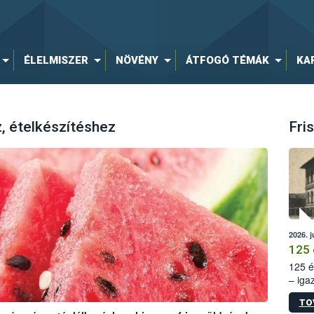
ÉLELMISZER
NÖVÉNY
ÁTFOGÓ TÉMÁK
KA
z, ételkészítéshez
Fris
2026. j
125 
125 é
– iga
állam
TO
15. sz