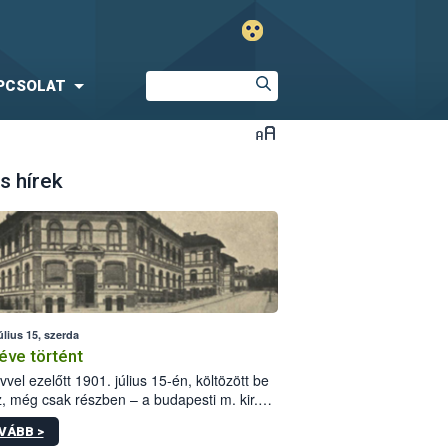
PCSOLAT
s hírek
úlius 15, szerda
éve történt
vvel ezelőtt 1901. július 15-én, költözött be
z, még csak részben – a budapesti m. kir.
i vetőmagvizsgáló állomás a Kis Rókus utca
VÁBB >
ám alatti, Czigler Győző által tervezett új