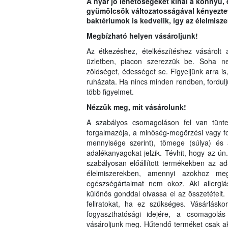
A nyár jó lehetőségeket kínál a könnyű, 
gyümölcsök változatosságával kényeztet
baktériumok is kedvelik, így az élelmis
Megbízható helyen vásároljunk!
Az étkezéshez, ételkészítéshez vásárolt 
üzletben, piacon szerezzük be. Soha ne 
zöldséget, édességet se. Figyeljünk arra is
ruházata. Ha nincs minden rendben, fordulj
több figyelmet.
Nézzük meg, mit vásárolunk!
A szabályos csomagoláson fel van tünt
forgalmazója, a minőség-megőrzési vagy fo
mennyisége szerint), tömege (súlya) és 
adalékanyagokat jelzik. Tévhit, hogy az ún.
szabályosan előállított termékekben az ad
élelmiszerekben, amennyi azokhoz me
egészségártalmat nem okoz. Aki allergiá
különös gonddal olvassa el az összetételt.
feliratokat, ha ez szükséges. Vásárlásko
fogyaszthatósági idejére, a csomagolá
vásároljunk meg. Hűtendő terméket csak akk