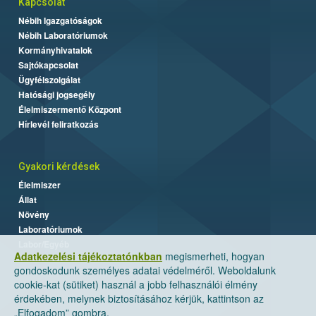
Kapcsolat
Nébih Igazgatóságok
Nébih Laboratóriumok
Kormányhivatalok
Sajtókapcsolat
Ügyfélszolgálat
Hatósági jogsegély
Élelmiszermentő Központ
Hírlevél feliratkozás
Gyakori kérdések
Élelmiszer
Állat
Növény
Laboratóriumok
Labor/Egyéb
Adatkezelési tájékoztatónkban
megismerheti, hogyan
gondoskodunk személyes adatai védelméről. Weboldalunk
cookie-kat (sütiket) használ a jobb felhasználói élmény
érdekében, melynek biztosításához kérjük, kattintson az
„Elfogadom” gombra.