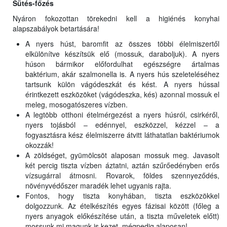
Sütés-főzés
Nyáron fokozottan törekedni kell a higiénés konyhai
alapszabályok betartására!
A nyers húst, baromfit az összes többi élelmiszertől
elkülönítve készítsük elő (mossuk, daraboljuk). A nyers
húson bármikor előfordulhat egészségre ártalmas
baktérium, akár szalmonella is. A nyers hús szeleteléséhez
tartsunk külön vágódeszkát és kést. A nyers hússal
érintkezett eszközöket (vágódeszka, kés) azonnal mossuk el
meleg, mosogatószeres vízben.
A legtöbb otthoni ételmérgezést a nyers húsról, csirkéről,
nyers tojásból – edénnyel, eszközzel, kézzel – a
fogyasztásra kész élelmiszerre átvitt láthatatlan baktériumok
okozzák!
A zöldséget, gyümölcsöt alaposan mossuk meg. Javasolt
két percig tiszta vízben áztatni, aztán szűrőedényben erős
vízsugárral átmosni. Rovarok, földes szennyeződés,
növényvédőszer maradék lehet ugyanis rajta.
Fontos, hogy tiszta konyhában, tiszta eszközökkel
dolgozzunk. Az ételkészítés egyes fázisai között (főleg a
nyers anyagok előkészítése után, a tiszta műveletek előtt)
mossunk mi magunk is kezet, mégpedig alaposan!