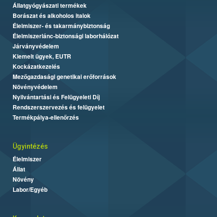
Állatgyógyászati termékek
Borászat és alkoholos italok
Élelmiszer- és takarmánybiztonság
Élelmiszerlánc-biztonsági laborhálózat
Járványvédelem
Kiemelt ügyek, EUTR
Kockázatkezelés
Mezőgazdasági genetikai erőforrások
Növényvédelem
Nyilvántartási és Felügyeleti Díj
Rendszerszervezés és felügyelet
Termékpálya-ellenőrzés
Ügyintézés
Élelmiszer
Állat
Növény
Labor/Egyéb