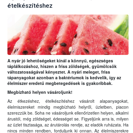
ételkészítéshez
A nyár jó lehetőségeket kínál a könnyű, egészséges
táplálkozáshoz, hiszen a friss zöldségek, gyümölcsök
változatosságával kényeztet. A nyári meleget, friss
tápanyagokat azonban a baktériumok is kedvelik, így az
élelmiszer eredetű megbetegedések is gyakoribbak.
Megbízható helyen vásároljunk!
Az étkezéshez, ételkészítéshez vásárolt alapanyagokat,
élelmiszereket mindig megbízható helyről, üzletben, piacon
szerezzük be. Soha ne vásároljunk ellenőrizetlen helyen, alkalmi
árustól, még zöldséget, édességet se. Figyeljünk arra is, milyen
az üzlet tisztasága, az árutárolás rendje, az eladók ruházata. Ha
nincs minden rendben, forduljunk ki onnan. Az élelmiszerekre