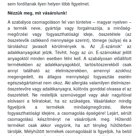
sem fordítanak ilyen helyen több figyelmet.
Nézzük meg, mit vásárolunk!
A szabályos csomagoláson fel van tüntetve – magyar nyelven –
a termék neve, gyártója vagy forgalmazója, a minőség-
megőrzési vagy fogyaszthatósági ideje, összetétele (az
összetevők csökkenő mennyisége szerint), tömege (súlya) és a
tároláshoz javasolt körülmények is. Az „E-számok” az
adalékanyagokat jelzik. Tévhit, hogy az ún. E-számokkal jelölt
anyagoktól minden esetben félni kell. A szabályosan előállított
termékekben az adalékanyagokból, tartósítószerekből csak
annyi található az élelmiszerekben, amennyi azokhoz
megengedett, és átlagos mennyiségű fogyasztás esetén
egészségártalmat nem okoz. Aki allergiás valamilyen élelmiszer-
összetevőre vagy adalékanyagra, különös gonddal olvassa el az
összetételt. Ne restelljük szemüveggel vagy akár nagyítóval
elolvasni a feliratokat, ha ez szükséges. Vásárláskor mindig
figyeljünk a termékek minőségmegőrzési, illetve
fogyaszthatósági idejére, a csomagolás épségére! Lejárt, sérült
csomagolású készítményt ne vásároljunk meg. Hűtendő
terméket csak akkor vegyünk, ha azt tényleg hűtőtérben
tárolják. Mélyhűtött termékek csomagolását is figyeljük, ha belül