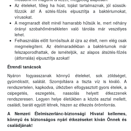
Az ételeket, főleg ha húst, tojást tartalmaznak, jól süssük-
főzzük át! A sütés-főzés elpusztítja a baktériumokat,
vírusokat.
A megmaradt ételt minél hamarabb hűtsük le, mert néhány
órányi szobahőmérsékleten való tárolás már veszélyes
lehet.
Felhasználás előtt forrósítsuk át újra az ételt, nem elég csak
megmelegíteni. Az ételmaradékban a baktériumok már
felszaporodhattak, de ismételjük, az alapos átsütés-főzés
(átforralás) elpusztítja azokat!
Étrendi tanácsok
Nyáron fogyasszanak könnyű ételeket, sok zöldséget,
gyümölcsöt, salátát. Szomjoltásra a tiszta víz is kiváló. A
rendszertelen, kapkodva, útközben elfogyasztott gyors ételek, a
csipegetés, eszegetés, nassolás helyett étkezzenek
rendszeresen. Legyen helye életükben a közös asztal mellett,
családi, baráti együtt létnek, hiszen az étkezés örömforrás.
A Nemze
ti
Élelmiszerlánc-biztonsági Hivatal kellemes,
könnyű és biztonságos nyári étkezéseket kíván Önnek és
családjának!