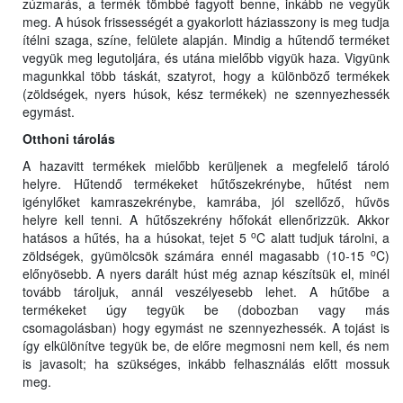
zúzmarás, a termék tömbbé fagyott benne, inkább ne vegyük
meg. A húsok frissességét a gyakorlott háziasszony is meg tudja
ítélni szaga, színe, felülete alapján. Mindig a hűtendő terméket
vegyük meg legutoljára, és utána mielőbb vigyük haza. Vigyünk
magunkkal több táskát, szatyrot, hogy a különböző termékek
(zöldségek, nyers húsok, kész termékek) ne szennyezhessék
egymást.
O
tt
honi tárolás
A hazavitt termékek mielőbb kerüljenek a megfelelő tároló
helyre. Hűtendő termékeket hűtőszekrénybe, hűtést nem
igénylőket kamraszekrénybe, kamrába, jól szellőző, hűvös
helyre kell tenni. A hűtőszekrény hőfokát ellenőrizzük. Akkor
o
hatásos a hűtés, ha a húsokat, tejet 5
C alatt tudjuk tárolni, a
o
zöldségek, gyümölcsök számára ennél magasabb (10-15
C)
előnyösebb. A nyers darált húst még aznap készítsük el, minél
tovább tároljuk, annál veszélyesebb lehet. A hűtőbe a
termékeket úgy tegyük be (dobozban vagy más
csomagolásban) hogy egymást ne szennyezhessék. A tojást is
így elkülönítve tegyük be, de előre megmosni nem kell, és nem
is javasolt; ha szükséges, inkább felhasználás előtt mossuk
meg.