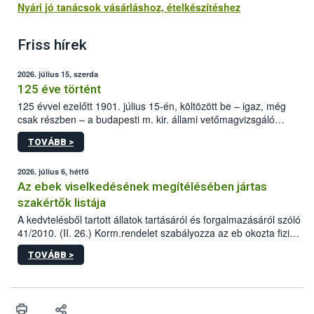
Nyári jó tanácsok vásárláshoz, ételkészítéshez
Friss hírek
2026. július 15, szerda
125 éve történt
125 évvel ezelőtt 1901. július 15-én, költözött be – igaz, még
csak részben – a budapesti m. kir. állami vetőmagvizsgáló
állomás a Kis Rókus utca 15. szám alatti, Czigler Győző által
TOVÁBB >
tervezett új épületébe.
2026. július 6, hétfő
Az ebek viselkedésének megítélésében jártas
szakértők listája
A kedvtelésből tartott állatok tartásáról és forgalmazásáról szóló
41/2010. (II. 26.) Korm.rendelet szabályozza az eb okozta fizikai
sérülés, illetve ennek veszélye keletkezésekor felmerülő
TOVÁBB >
hatósági feladatokat, valamint a veszélyes eb tartását és annak
engedélyezését. Ezen eljárások során szükség esetén be kell
vonni az ebek viselkedésének megítélésében jártas szakértőt.