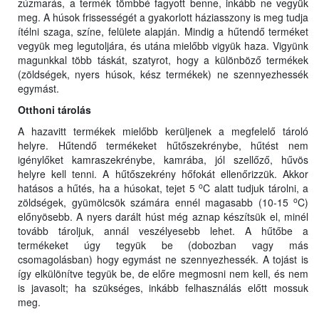
zúzmarás, a termék tömbbé fagyott benne, inkább ne vegyük
meg. A húsok frissességét a gyakorlott háziasszony is meg tudja
ítélni szaga, színe, felülete alapján. Mindig a hűtendő terméket
vegyük meg legutoljára, és utána mielőbb vigyük haza. Vigyünk
magunkkal több táskát, szatyrot, hogy a különböző termékek
(zöldségek, nyers húsok, kész termékek) ne szennyezhessék
egymást.
O
tt
honi tárolás
A hazavitt termékek mielőbb kerüljenek a megfelelő tároló
helyre. Hűtendő termékeket hűtőszekrénybe, hűtést nem
igénylőket kamraszekrénybe, kamrába, jól szellőző, hűvös
helyre kell tenni. A hűtőszekrény hőfokát ellenőrizzük. Akkor
o
hatásos a hűtés, ha a húsokat, tejet 5
C alatt tudjuk tárolni, a
o
zöldségek, gyümölcsök számára ennél magasabb (10-15
C)
előnyösebb. A nyers darált húst még aznap készítsük el, minél
tovább tároljuk, annál veszélyesebb lehet. A hűtőbe a
termékeket úgy tegyük be (dobozban vagy más
csomagolásban) hogy egymást ne szennyezhessék. A tojást is
így elkülönítve tegyük be, de előre megmosni nem kell, és nem
is javasolt; ha szükséges, inkább felhasználás előtt mossuk
meg.