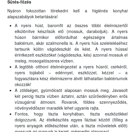
Sütés-főzés
Nyáron fokozottan törekedni kell a higiénés konyhai
alapszabályok betartására!
A nyers húst, baromfit az összes többi élelmiszertől
elkülönítve készítsük elő (mossuk, daraboljuk). A nyers
húson bármikor előfordulhat egészségre ártalmas
baktérium, akár szalmonella is. A nyers hús szeleteléséhez
tartsunk külön vágódeszkát és kést. A nyers hússal
érintkezett eszközöket (vágódeszka, kés) azonnal mossuk el
meleg, mosogatószeres vízben.
A legtöbb otthoni ételmérgezést a nyers húsról, csirkéről,
nyers tojásból – edénnyel, eszközzel, kézzel – a
fogyasztásra kész élelmiszerre átvitt láthatatlan baktériumok
okozzák!
A zöldséget, gyümölcsöt alaposan mossuk meg. Javasolt
két percig tiszta vízben áztatni, aztán szűrőedényben erős
vízsugárral átmosni. Rovarok, földes szennyeződés,
növényvédőszer maradék lehet ugyanis rajta.
Fontos, hogy tiszta konyhában, tiszta eszközökkel
dolgozzunk. Az ételkészítés egyes fázisai között (főleg a
nyers anyagok előkészítése után, a tiszta műveletek előtt)
mossunk mi magunk is kezet, mégpedig alaposan!