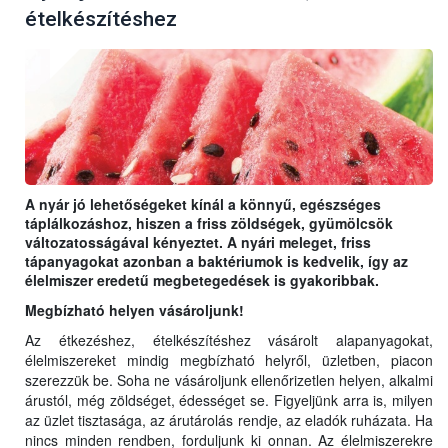
ételkészítéshez
A nyár jó lehetőségeket kínál a könnyű, egészséges
táplálkozáshoz, hiszen a friss zöldségek, gyümölcsök
változatosságával kényeztet. A nyári meleget, friss
tápanyagokat azonban a baktériumok is kedvelik, így az
élelmiszer eredetű megbetegedések is gyakoribbak.
Megbízható helyen vásároljunk!
Az étkezéshez, ételkészítéshez vásárolt alapanyagokat,
élelmiszereket mindig megbízható helyről, üzletben, piacon
szerezzük be. Soha ne vásároljunk ellenőrizetlen helyen, alkalmi
árustól, még zöldséget, édességet se. Figyeljünk arra is, milyen
az üzlet tisztasága, az árutárolás rendje, az eladók ruházata. Ha
nincs minden rendben, forduljunk ki onnan. Az élelmiszerekre