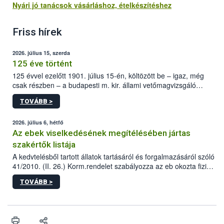
Nyári jó tanácsok vásárláshoz, ételkészítéshez
Friss hírek
2026. július 15, szerda
125 éve történt
125 évvel ezelőtt 1901. július 15-én, költözött be – igaz, még
csak részben – a budapesti m. kir. állami vetőmagvizsgáló
állomás a Kis Rókus utca 15. szám alatti, Czigler Győző által
TOVÁBB >
tervezett új épületébe.
2026. július 6, hétfő
Az ebek viselkedésének megítélésében jártas
szakértők listája
A kedvtelésből tartott állatok tartásáról és forgalmazásáról szóló
41/2010. (II. 26.) Korm.rendelet szabályozza az eb okozta fizikai
sérülés, illetve ennek veszélye keletkezésekor felmerülő
TOVÁBB >
hatósági feladatokat, valamint a veszélyes eb tartását és annak
engedélyezését. Ezen eljárások során szükség esetén be kell
vonni az ebek viselkedésének megítélésében jártas szakértőt.