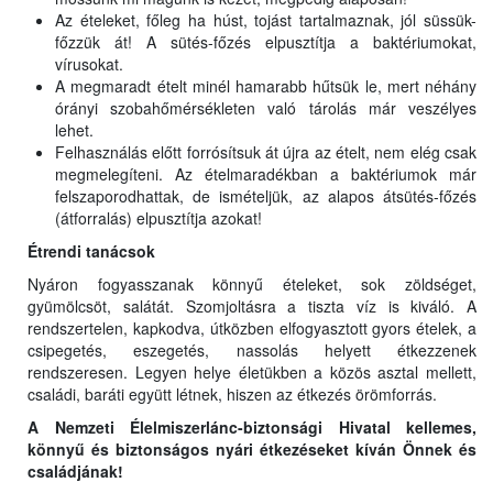
Az ételeket, főleg ha húst, tojást tartalmaznak, jól süssük-
főzzük át! A sütés-főzés elpusztítja a baktériumokat,
vírusokat.
A megmaradt ételt minél hamarabb hűtsük le, mert néhány
órányi szobahőmérsékleten való tárolás már veszélyes
lehet.
Felhasználás előtt forrósítsuk át újra az ételt, nem elég csak
megmelegíteni. Az ételmaradékban a baktériumok már
felszaporodhattak, de ismételjük, az alapos átsütés-főzés
(átforralás) elpusztítja azokat!
Étrendi tanácsok
Nyáron fogyasszanak könnyű ételeket, sok zöldséget,
gyümölcsöt, salátát. Szomjoltásra a tiszta víz is kiváló. A
rendszertelen, kapkodva, útközben elfogyasztott gyors ételek, a
csipegetés, eszegetés, nassolás helyett étkezzenek
rendszeresen. Legyen helye életükben a közös asztal mellett,
családi, baráti együtt létnek, hiszen az étkezés örömforrás.
A Nemze
ti
Élelmiszerlánc-biztonsági Hivatal kellemes,
könnyű és biztonságos nyári étkezéseket kíván Önnek és
családjának!