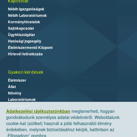
Kapcsolat
Nébih Igazgatóságok
Nébih Laboratóriumok
Kormányhivatalok
Sajtókapcsolat
Ügyfélszolgálat
Hatósági jogsegély
Élelmiszermentő Központ
Hírlevél feliratkozás
Gyakori kérdések
Élelmiszer
Állat
Növény
Laboratóriumok
Labor/Egyéb
Adatkezelési tájékoztatónkban
megismerheti, hogyan
gondoskodunk személyes adatai védelméről. Weboldalunk
cookie-kat (sütiket) használ a jobb felhasználói élmény
érdekében, melynek biztosításához kérjük, kattintson az
„Elfogadom” gombra.