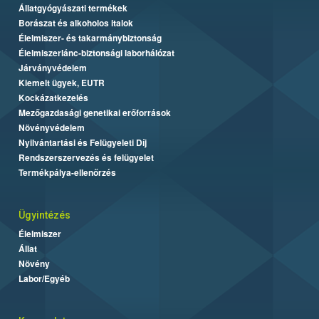
Állatgyógyászati termékek
Borászat és alkoholos italok
Élelmiszer- és takarmánybiztonság
Élelmiszerlánc-biztonsági laborhálózat
Járványvédelem
Kiemelt ügyek, EUTR
Kockázatkezelés
Mezőgazdasági genetikai erőforrások
Növényvédelem
Nyilvántartási és Felügyeleti Díj
Rendszerszervezés és felügyelet
Termékpálya-ellenőrzés
Ügyintézés
Élelmiszer
Állat
Növény
Labor/Egyéb