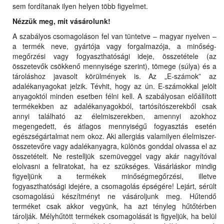
sem fordítanak ilyen helyen több figyelmet.
Nézzük meg, mit vásárolunk!
A szabályos csomagoláson fel van tüntetve – magyar nyelven –
a termék neve, gyártója vagy forgalmazója, a minőség-
megőrzési vagy fogyaszthatósági ideje, összetétele (az
összetevők csökkenő mennyisége szerint), tömege (súlya) és a
tároláshoz javasolt körülmények is. Az „E-számok” az
adalékanyagokat jelzik. Tévhit, hogy az ún. E-számokkal jelölt
anyagoktól minden esetben félni kell. A szabályosan előállított
termékekben az adalékanyagokból, tartósítószerekből csak
annyi található az élelmiszerekben, amennyi azokhoz
megengedett, és átlagos mennyiségű fogyasztás esetén
egészségártalmat nem okoz. Aki allergiás valamilyen élelmiszer-
összetevőre vagy adalékanyagra, különös gonddal olvassa el az
összetételt. Ne restelljük szemüveggel vagy akár nagyítóval
elolvasni a feliratokat, ha ez szükséges. Vásárláskor mindig
figyeljünk a termékek minőségmegőrzési, illetve
fogyaszthatósági idejére, a csomagolás épségére! Lejárt, sérült
csomagolású készítményt ne vásároljunk meg. Hűtendő
terméket csak akkor vegyünk, ha azt tényleg hűtőtérben
tárolják. Mélyhűtött termékek csomagolását is figyeljük, ha belül