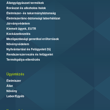
Állatgyógyászati termékek
Borászat és alkoholos italok
Élelmiszer- és takarmánybiztonság
Élelmiszerlánc-biztonsági laborhálózat
Járványvédelem
Kiemelt ügyek, EUTR
Kockázatkezelés
Mezőgazdasági genetikai erőforrások
Növényvédelem
Nyilvántartási és Felügyeleti Díj
Rendszerszervezés és felügyelet
Termékpálya-ellenőrzés
Ügyintézés
Élelmiszer
Állat
Növény
Labor/Egyéb