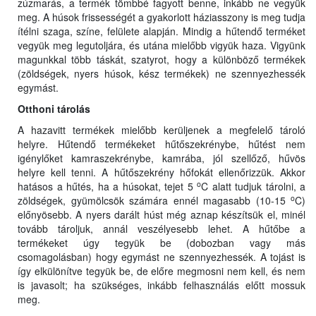
zúzmarás, a termék tömbbé fagyott benne, inkább ne vegyük
meg. A húsok frissességét a gyakorlott háziasszony is meg tudja
ítélni szaga, színe, felülete alapján. Mindig a hűtendő terméket
vegyük meg legutoljára, és utána mielőbb vigyük haza. Vigyünk
magunkkal több táskát, szatyrot, hogy a különböző termékek
(zöldségek, nyers húsok, kész termékek) ne szennyezhessék
egymást.
O
tt
honi tárolás
A hazavitt termékek mielőbb kerüljenek a megfelelő tároló
helyre. Hűtendő termékeket hűtőszekrénybe, hűtést nem
igénylőket kamraszekrénybe, kamrába, jól szellőző, hűvös
helyre kell tenni. A hűtőszekrény hőfokát ellenőrizzük. Akkor
o
hatásos a hűtés, ha a húsokat, tejet 5
C alatt tudjuk tárolni, a
o
zöldségek, gyümölcsök számára ennél magasabb (10-15
C)
előnyösebb. A nyers darált húst még aznap készítsük el, minél
tovább tároljuk, annál veszélyesebb lehet. A hűtőbe a
termékeket úgy tegyük be (dobozban vagy más
csomagolásban) hogy egymást ne szennyezhessék. A tojást is
így elkülönítve tegyük be, de előre megmosni nem kell, és nem
is javasolt; ha szükséges, inkább felhasználás előtt mossuk
meg.