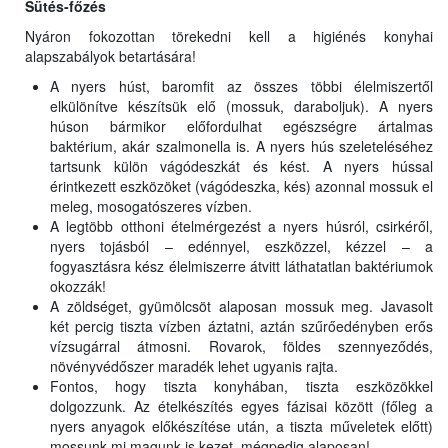
Sütés-főzés
Nyáron fokozottan törekedni kell a higiénés konyhai
alapszabályok betartására!
A nyers húst, baromfit az összes többi élelmiszertől
elkülönítve készítsük elő (mossuk, daraboljuk). A nyers
húson bármikor előfordulhat egészségre ártalmas
baktérium, akár szalmonella is. A nyers hús szeleteléséhez
tartsunk külön vágódeszkát és kést. A nyers hússal
érintkezett eszközöket (vágódeszka, kés) azonnal mossuk el
meleg, mosogatószeres vízben.
A legtöbb otthoni ételmérgezést a nyers húsról, csirkéről,
nyers tojásból – edénnyel, eszközzel, kézzel – a
fogyasztásra kész élelmiszerre átvitt láthatatlan baktériumok
okozzák!
A zöldséget, gyümölcsöt alaposan mossuk meg. Javasolt
két percig tiszta vízben áztatni, aztán szűrőedényben erős
vízsugárral átmosni. Rovarok, földes szennyeződés,
növényvédőszer maradék lehet ugyanis rajta.
Fontos, hogy tiszta konyhában, tiszta eszközökkel
dolgozzunk. Az ételkészítés egyes fázisai között (főleg a
nyers anyagok előkészítése után, a tiszta műveletek előtt)
mossunk mi magunk is kezet, mégpedig alaposan!