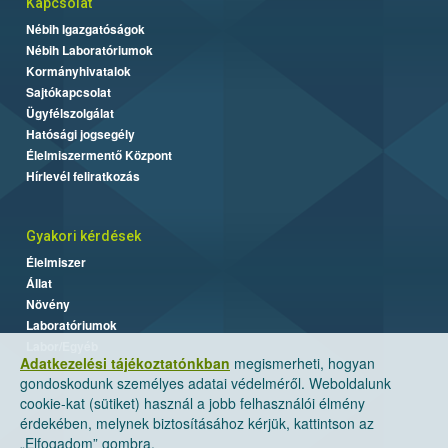
Kapcsolat
Nébih Igazgatóságok
Nébih Laboratóriumok
Kormányhivatalok
Sajtókapcsolat
Ügyfélszolgálat
Hatósági jogsegély
Élelmiszermentő Központ
Hírlevél feliratkozás
Gyakori kérdések
Élelmiszer
Állat
Növény
Laboratóriumok
Labor/Egyéb
Adatkezelési tájékoztatónkban
megismerheti, hogyan
gondoskodunk személyes adatai védelméről. Weboldalunk
cookie-kat (sütiket) használ a jobb felhasználói élmény
érdekében, melynek biztosításához kérjük, kattintson az
„Elfogadom” gombra.