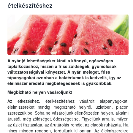
ételkészítéshez
A nyár jó lehetőségeket kínál a könnyű, egészséges
táplálkozáshoz, hiszen a friss zöldségek, gyümölcsök
változatosságával kényeztet. A nyári meleget, friss
tápanyagokat azonban a baktériumok is kedvelik, így az
élelmiszer eredetű megbetegedések is gyakoribbak.
Megbízható helyen vásároljunk!
Az étkezéshez, ételkészítéshez vásárolt alapanyagokat,
élelmiszereket mindig megbízható helyről, üzletben, piacon
szerezzük be. Soha ne vásároljunk ellenőrizetlen helyen, alkalmi
árustól, még zöldséget, édességet se. Figyeljünk arra is, milyen
az üzlet tisztasága, az árutárolás rendje, az eladók ruházata. Ha
nincs minden rendben, forduljunk ki onnan. Az élelmiszerekre