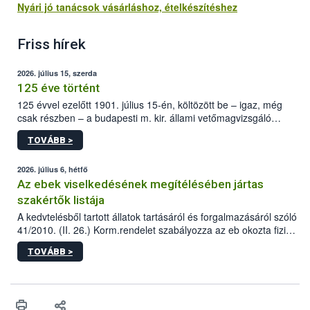
Nyári jó tanácsok vásárláshoz, ételkészítéshez
Friss hírek
2026. július 15, szerda
125 éve történt
125 évvel ezelőtt 1901. július 15-én, költözött be – igaz, még
csak részben – a budapesti m. kir. állami vetőmagvizsgáló
állomás a Kis Rókus utca 15. szám alatti, Czigler Győző által
TOVÁBB >
tervezett új épületébe.
2026. július 6, hétfő
Az ebek viselkedésének megítélésében jártas
szakértők listája
A kedvtelésből tartott állatok tartásáról és forgalmazásáról szóló
41/2010. (II. 26.) Korm.rendelet szabályozza az eb okozta fizikai
sérülés, illetve ennek veszélye keletkezésekor felmerülő
TOVÁBB >
hatósági feladatokat, valamint a veszélyes eb tartását és annak
engedélyezését. Ezen eljárások során szükség esetén be kell
vonni az ebek viselkedésének megítélésében jártas szakértőt.