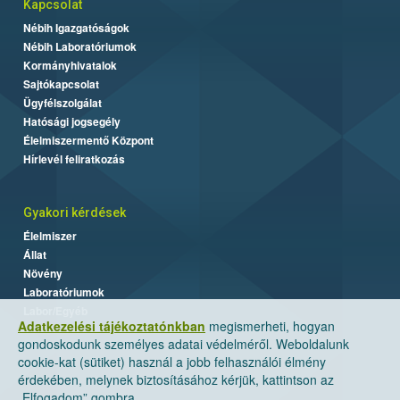
Kapcsolat
Nébih Igazgatóságok
Nébih Laboratóriumok
Kormányhivatalok
Sajtókapcsolat
Ügyfélszolgálat
Hatósági jogsegély
Élelmiszermentő Központ
Hírlevél feliratkozás
Gyakori kérdések
Élelmiszer
Állat
Növény
Laboratóriumok
Labor/Egyéb
Adatkezelési tájékoztatónkban
megismerheti, hogyan
gondoskodunk személyes adatai védelméről. Weboldalunk
cookie-kat (sütiket) használ a jobb felhasználói élmény
érdekében, melynek biztosításához kérjük, kattintson az
„Elfogadom” gombra.