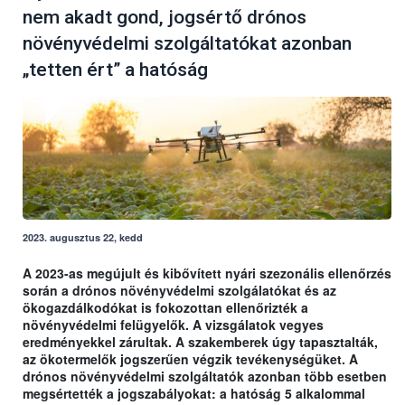
nem akadt gond, jogsértő drónos
növényvédelmi szolgáltatókat azonban
„tetten ért” a hatóság
2023. augusztus 22, kedd
A 2023-as megújult és kibővített nyári szezonális ellenőrzés
során a drónos növényvédelmi szolgálatókat és az
ökogazdálkodókat is fokozottan ellenőrizték a
növényvédelmi felügyelők. A vizsgálatok vegyes
eredményekkel zárultak. A szakemberek úgy tapasztalták,
az ökotermelők jogszerűen végzik tevékenységüket. A
drónos növényvédelmi szolgáltatók azonban több esetben
megsértették a jogszabályokat: a hatóság 5 alkalommal