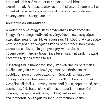
érintettek több százezer forint nagyságrendű bírságra
számíthatnak. A tapasztalatok és a terület újszerűsége miatt az
év hátralévő részében is várhatóak ellenőrzések a drónos
növényvédelmi szolgáltatóknál.
Ökotermelők ellenőrzése
A Nébih és a vármegyei kormányhivatalok növényvédelmi
felügyelői 41 ökogazdálkodó növényvédelmi tevékenységét
vizsgálták meg június 16. és augusztus 11. között. A vizsgálatok
középpontjában az ökogazdálkodók permetezési naplójának
vezetése, a készlet- és göngyölegnyilvántartás, a
növényvédelmi gépek típusminősítése, valamint azok műszaki
érvényességének vizsgálta állt.
Összefoglalva elmondható, hogy az ökotermelők betartják a
tevékenységükre vonatkozó jogszabályi előírásokat, és
esetükben nem engedélyezett termésnövelő anyag vagy
növényvédő szer használata sem merült fel. Laboratóriumi
vizsgálat céljából 30 növényi termékből (alma, árpa, borsó, bor-,
csemegeszőlő, búza, cirok, dió, fűszerpaprika, homoktövis,
lucerna, meggy, paradicsom, tritikálé) vettek mintát a
szakemberek. A vizsgálatok még folyamatban vannak.