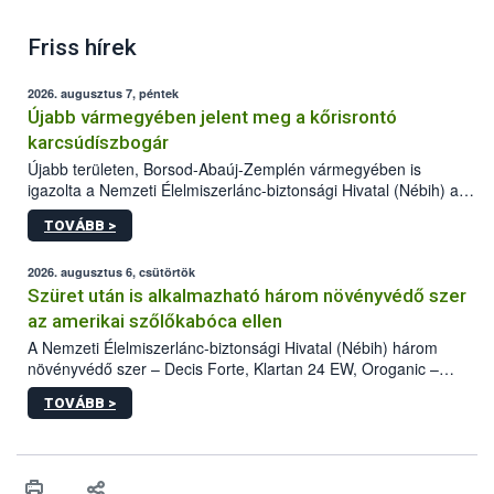
Friss hírek
2026. augusztus 7, péntek
Újabb vármegyében jelent meg a kőrisrontó
karcsúdíszbogár
Újabb területen, Borsod-Abaúj-Zemplén vármegyében is
igazolta a Nemzeti Élelmiszerlánc-biztonsági Hivatal (Nébih) a
kőrisrontó karcsúdíszbogár (Agrilus planipennis) jelenlétét. A
TOVÁBB >
kártevőt nem csak színcsapdában találták meg, de már fertőzött
fában is azonosították. A növényvédelmi szakemberek folytatják
az intenzív felderítést, emellett az intézkedéseket a szlovák
2026. augusztus 6, csütörtök
hatósággal is összehangolják a terjedés megállítása érdekében.
Szüret után is alkalmazható három növényvédő szer
az amerikai szőlőkabóca ellen
A Nemzeti Élelmiszerlánc-biztonsági Hivatal (Nébih) három
növényvédő szer – Decis Forte, Klartan 24 EW, Oroganic –
engedélyokiratát módosította, így azok a szüretet követően,
TOVÁBB >
egészen a vesszőérettség (BBCH 91) stádiumáig
felhasználhatóak a szőlőben. A kiterjesztések célja, hogy a korai
érésű szőlőkben is legyen lehetőség a károsító elleni további
védekezésre. Az Oroganic készítmény kis kiszerelésben kiskerti
felhasználók számára is elérhető és ökológiai termesztésben is