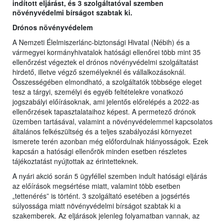
indított eljárást, és 3 szolgáltatóval szemben
növényvédelmi bírságot szabtak ki.
Drónos növényvédelem
A Nemzeti Élelmiszerlánc-biztonsági Hivatal (Nébih) és a
vármegyei kormányhivatalok hatósági ellenőrei több mint 35
ellenőrzést végeztek el drónos növényvédelmi szolgáltatást
hirdető, illetve végző személyeknél és vállalkozásoknál.
Összességében elmondható, a szolgáltatók többsége eleget
tesz a tárgyi, személyi és egyéb feltételekre vonatkozó
jogszabályi előírásoknak, ami jelentős előrelépés a 2022-as
ellenőrzések tapasztalataihoz képest. A permetező drónok
üzemben tartásával, valamint a növényvédelemmel kapcsolatos
általános felkészültség és a teljes szabályozási környezet
ismerete terén azonban még előfordulnak hiányosságok. Ezek
kapcsán a hatósági ellenőrök minden esetben részletes
tájékoztatást nyújtottak az érintetteknek.
A nyári akció során 5 ügyféllel szemben indult hatósági eljárás
az előírások megsértése miatt, valamint több esetben
„tettenérés” is történt. 3 szolgáltató esetében a jogsértés
súlyossága miatt növényvédelmi bírságot szabtak ki a
szakemberek. Az eljárások jelenleg folyamatban vannak, az