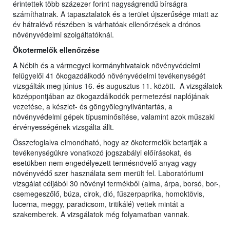
érintettek több százezer forint nagyságrendű bírságra
számíthatnak. A tapasztalatok és a terület újszerűsége miatt az
év hátralévő részében is várhatóak ellenőrzések a drónos
növényvédelmi szolgáltatóknál.
Ökotermelők ellenőrzése
A Nébih és a vármegyei kormányhivatalok növényvédelmi
felügyelői 41 ökogazdálkodó növényvédelmi tevékenységét
vizsgálták meg június 16. és augusztus 11. között. A vizsgálatok
középpontjában az ökogazdálkodók permetezési naplójának
vezetése, a készlet- és göngyölegnyilvántartás, a
növényvédelmi gépek típusminősítése, valamint azok műszaki
érvényességének vizsgálta állt.
Összefoglalva elmondható, hogy az ökotermelők betartják a
tevékenységükre vonatkozó jogszabályi előírásokat, és
esetükben nem engedélyezett termésnövelő anyag vagy
növényvédő szer használata sem merült fel. Laboratóriumi
vizsgálat céljából 30 növényi termékből (alma, árpa, borsó, bor-,
csemegeszőlő, búza, cirok, dió, fűszerpaprika, homoktövis,
lucerna, meggy, paradicsom, tritikálé) vettek mintát a
szakemberek. A vizsgálatok még folyamatban vannak.