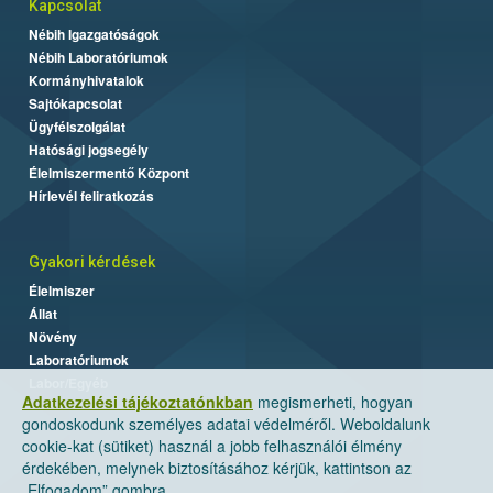
Kapcsolat
Nébih Igazgatóságok
Nébih Laboratóriumok
Kormányhivatalok
Sajtókapcsolat
Ügyfélszolgálat
Hatósági jogsegély
Élelmiszermentő Központ
Hírlevél feliratkozás
Gyakori kérdések
Élelmiszer
Állat
Növény
Laboratóriumok
Labor/Egyéb
Adatkezelési tájékoztatónkban
megismerheti, hogyan
gondoskodunk személyes adatai védelméről. Weboldalunk
cookie-kat (sütiket) használ a jobb felhasználói élmény
érdekében, melynek biztosításához kérjük, kattintson az
„Elfogadom” gombra.