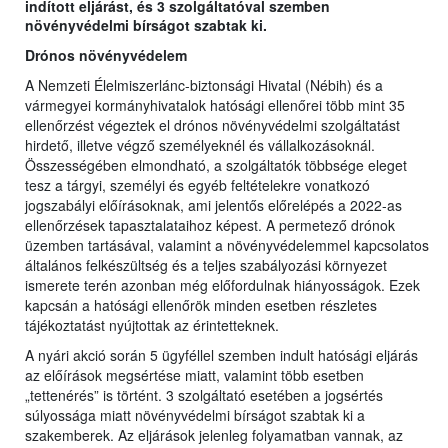
indított eljárást, és 3 szolgáltatóval szemben
növényvédelmi bírságot szabtak ki.
Drónos növényvédelem
A Nemzeti Élelmiszerlánc-biztonsági Hivatal (Nébih) és a
vármegyei kormányhivatalok hatósági ellenőrei több mint 35
ellenőrzést végeztek el drónos növényvédelmi szolgáltatást
hirdető, illetve végző személyeknél és vállalkozásoknál.
Összességében elmondható, a szolgáltatók többsége eleget
tesz a tárgyi, személyi és egyéb feltételekre vonatkozó
jogszabályi előírásoknak, ami jelentős előrelépés a 2022-as
ellenőrzések tapasztalataihoz képest. A permetező drónok
üzemben tartásával, valamint a növényvédelemmel kapcsolatos
általános felkészültség és a teljes szabályozási környezet
ismerete terén azonban még előfordulnak hiányosságok. Ezek
kapcsán a hatósági ellenőrök minden esetben részletes
tájékoztatást nyújtottak az érintetteknek.
A nyári akció során 5 ügyféllel szemben indult hatósági eljárás
az előírások megsértése miatt, valamint több esetben
„tettenérés” is történt. 3 szolgáltató esetében a jogsértés
súlyossága miatt növényvédelmi bírságot szabtak ki a
szakemberek. Az eljárások jelenleg folyamatban vannak, az