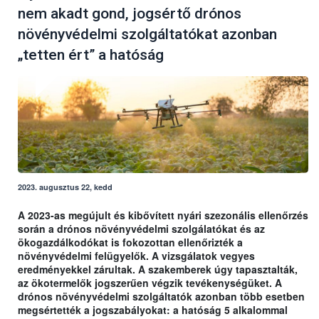
nem akadt gond, jogsértő drónos
növényvédelmi szolgáltatókat azonban
„tetten ért” a hatóság
2023. augusztus 22, kedd
A 2023-as megújult és kibővített nyári szezonális ellenőrzés
során a drónos növényvédelmi szolgálatókat és az
ökogazdálkodókat is fokozottan ellenőrizték a
növényvédelmi felügyelők. A vizsgálatok vegyes
eredményekkel zárultak. A szakemberek úgy tapasztalták,
az ökotermelők jogszerűen végzik tevékenységüket. A
drónos növényvédelmi szolgáltatók azonban több esetben
megsértették a jogszabályokat: a hatóság 5 alkalommal