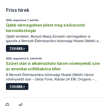
Friss hírek
2026. augusztus 7, péntek
Újabb vármegyében jelent meg a kőrisrontó
karcsúdíszbogár
Újabb területen, Borsod-Abaúj-Zemplén vármegyében is
igazolta a Nemzeti Élelmiszerlánc-biztonsági Hivatal (Nébih) a
kőrisrontó karcsúdíszbogár (Agrilus planipennis) jelenlétét. A
TOVÁBB >
kártevőt nem csak színcsapdában találták meg, de már fertőzött
fában is azonosították. A növényvédelmi szakemberek folytatják
az intenzív felderítést, emellett az intézkedéseket a szlovák
2026. augusztus 6, csütörtök
hatósággal is összehangolják a terjedés megállítása érdekében.
Szüret után is alkalmazható három növényvédő szer
az amerikai szőlőkabóca ellen
A Nemzeti Élelmiszerlánc-biztonsági Hivatal (Nébih) három
növényvédő szer – Decis Forte, Klartan 24 EW, Oroganic –
engedélyokiratát módosította, így azok a szüretet követően,
TOVÁBB >
egészen a vesszőérettség (BBCH 91) stádiumáig
felhasználhatóak a szőlőben. A kiterjesztések célja, hogy a korai
érésű szőlőkben is legyen lehetőség a károsító elleni további
védekezésre. Az Oroganic készítmény kis kiszerelésben kiskerti
felhasználók számára is elérhető és ökológiai termesztésben is