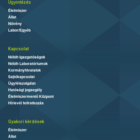
Ügyintézés
Élelmiszer
Állat
Növény
Labor/Egyéb
Kapcsolat
Nébih Igazgatóságok
Nébih Laboratóriumok
Kormányhivatalok
Sajtókapcsolat
Ügyfélszolgálat
Hatósági jogsegély
Élelmiszermentő Központ
Hírlevél feliratkozás
Gyakori kérdések
Élelmiszer
Állat