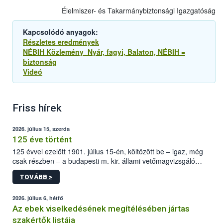
Élelmiszer- és Takarmánybiztonsági Igazgatóság
Kapcsolódó anyagok:
Részletes eredmények
NÉBIH Közlemény_Nyár, fagyi, Balaton, NÉBIH =
biztonság
Videó
Friss hírek
2026. július 15, szerda
125 éve történt
125 évvel ezelőtt 1901. július 15-én, költözött be – igaz, még
csak részben – a budapesti m. kir. állami vetőmagvizsgáló
állomás a Kis Rókus utca 15. szám alatti, Czigler Győző által
TOVÁBB >
tervezett új épületébe.
2026. július 6, hétfő
Az ebek viselkedésének megítélésében jártas
szakértők listája