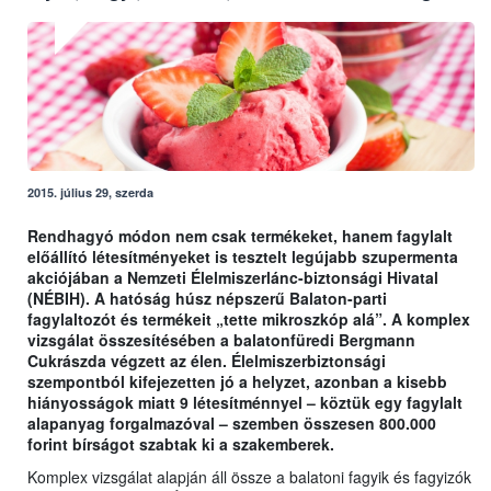
2015. július 29, szerda
Rendhagyó módon nem csak termékeket, hanem fagylalt
előállító létesítményeket is tesztelt legújabb szupermenta
akciójában a Nemzeti Élelmiszerlánc-biztonsági Hivatal
(NÉBIH). A hatóság húsz népszerű Balaton-parti
fagylaltozót és termékeit „tette mikroszkóp alá”. A komplex
vizsgálat összesítésében a balatonfüredi Bergmann
Cukrászda végzett az élen. Élelmiszerbiztonsági
szempontból kifejezetten jó a helyzet, azonban a kisebb
hiányosságok miatt 9 létesítménnyel – köztük egy fagylalt
alapanyag forgalmazóval – szemben összesen 800.000
forint bírságot szabtak ki a szakemberek.
Komplex vizsgálat alapján áll össze a balatoni fagyik és fagyizók