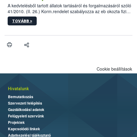
A kedvtelésből tartott állatok tartásáról és forgalmazásáról szóló
41/2010. (II. 26.) Korm.rendelet szabályozza az eb okozta fizikai
sérülés, illetve ennek veszélye keletkezésekor felmerülő
TOVÁBB >
hatósági feladatokat, valamint a veszélyes eb tartását és annak
engedélyezését. Ezen eljárások során szükség esetén be kell
vonni az ebek viselkedésének megítélésében jártas szakértőt.
Cookie beállítások
Hivatalunk
Bemutatkozás
Szervezeti felépítés
Gazdálkodási adatok
Felügyeleti szervünk
Projektek
Kapcsolódó linkek
Adatkezelési tájékoztató