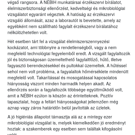
végső rangsora. A NÉBIH munkatársai érzékszervi bírálatot,
élelmiszerbiztonsági ellenőrzést, kedveltségi és mikrobiológiai
vizsgálatot egyaránt végeztek. A hatóság az érzékszervi
vizsgáló állomását, azaz a laborautót is bevetette, amely az
egyébként nem szállítható fagylalt érzékszervi bírálatához
nélkülözhetetlen volt.
Hét esetben tárt fel a vizsgálat élelmiszerszennyezési
kockázatot, ami többnyire a rendetlenségből, vagy a nem
megfelelő technológiai fegyelemből eredt. A vizsgált fagylaltozók
jól és biztonságosan üzemeltethető fagylaltfőző, hűtő, illetve
fagyasztó berendezésekkel és pultokkal üzemeltek. A hűtéssel
sehol nem volt probléma, a fagyalaltok hőmérséklete mindenütt
megfelelő volt. Takarítással és mosogatással kapcsolatos
hiányosság viszont minden harmadik helyen akadt. Az
ellenőrzés során a fagylaltozók többsége együttműködő volt,
amit a NÉBIH ezúton is köszön az érintetteknek. Pozitív
tapasztalat, hogy a feltárt hiányosságokat jellemzően még
aznap vagy záros határidőn belül javították az üzletek.
A jó higiéniás állapotot támasztja alá az a mintegy ezer
mikrobiológiai vizsgálat is, melyek kiemelkedően jó eredményt
hoztak: a szakemberek egy esetben sem találtak kifogásolni
valót.