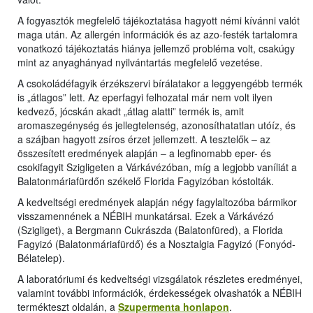
A fogyasztók megfelelő tájékoztatása hagyott némi kívánni valót
maga után. Az allergén információk és az azo-festék tartalomra
vonatkozó tájékoztatás hiánya jellemző probléma volt, csakúgy
mint az anyaghányad nyilvántartás megfelelő vezetése.
A csokoládéfagyik érzékszervi bírálatakor a leggyengébb termék
is „átlagos” lett. Az eperfagyi felhozatal már nem volt ilyen
kedvező, jócskán akadt „átlag alatti” termék is, amit
aromaszegénység és jellegtelenség, azonosíthatatlan utóíz, és
a szájban hagyott zsíros érzet jellemzett. A tesztelők – az
összesített eredmények alapján – a legfinomabb eper- és
csokifagyit Szigligeten a Várkávézóban, míg a legjobb vaníliát a
Balatonmáriafürdőn székelő Florida Fagyizóban kóstolták.
A kedveltségi eredmények alapján négy fagylaltozóba bármikor
visszamennének a NÉBIH munkatársai. Ezek a Várkávézó
(Szigliget), a Bergmann Cukrászda (Balatonfüred), a Florida
Fagyizó (Balatonmáriafürdő) és a Nosztalgia Fagyizó (Fonyód-
Bélatelep).
A laboratóriumi és kedveltségi vizsgálatok részletes eredményei,
valamint további információk, érdekességek olvashatók a NÉBIH
termékteszt oldalán, a
Szupermenta honlapon
.