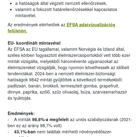
a hatóságok által végzett nemzeti ellenőrzések,
valamint a fokozott határellenőrzésekkel kapcsolatos
mintavétel.
Az eredmények elérhetőek az
EFSA adatvizualizációs
felületén.
EU- koordinált mintavétel
Az EFSA az EU tagállamai, valamint Norvégia és Izland által,
széles körben fogyasztott élelmiszercsoportokból vett több ezer
mintát vizsgálta, melyekből háromévente ugyanazokat az
élelmiszereket vizsgálják, hogy nyomon követhessék az időbeli
tendenciákat. 2024-ben a nemzeti élelmiszer-biztonsági
hatóságok 9842 mintát gyűjtöttek a következő termékekből:
padlizsán, banán, brokkoli, termesztett gomba, grapefruit,
dinnye, paprika, szőlő, szűz olívaolaj, búza, szarvasmarhazsír
és tyúktojás.
Eredmények:
- A minták
98,8%-a megfelelt
az uniós szabályozásnak (2021-
ben ez az arány 98,7% volt)
-
43,1%-ban
nem találtak mérhető növényvédőszer-