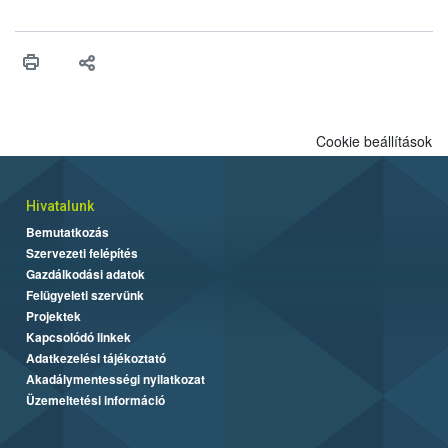
felhasználhatóak a szőlőben. A kiterjesztések célja, hogy a korai
érésű szőlőkben is legyen lehetőség a károsító elleni további
védekezésre. Az Oroganic készítmény kis kiszerelésben kiskerti
felhasználók számára is elérhető és ökológiai termesztésben is
engedélyezett.
Cookie beállítások
Hivatalunk
Bemutatkozás
Szervezeti felépítés
Gazdálkodási adatok
Felügyeleti szervünk
Projektek
Kapcsolódó linkek
Adatkezelési tájékoztató
Akadálymentességi nyilatkozat
Üzemeltetési információ