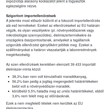
expozíciója alacsony kockázatot jelent a fogyasztók
egészségére nézve.
Szigorított importellenőrzések
A jelentés most először különíti el a fokozott importellenőrzés
alá eső termékeket. Ezeket az ellenőrzéseket az EU határain
végzik, és olyan veszélyekre (pl. növényvédőszerek vagy
mikrobiológiai szennyeződés), élelmiszertermékekre és
országokra összpontosítanak, amelyeket a tagállamok
szigorúbb ellenőrzést igénylőként jelöltek meg. Ezeket a
szállítmányokat a határon visszatartják a laboreredmények
megérkezéséig.
Az ezen ellenőrzések keretében elemzett 39 433 importált
élelmiszer-minta közül:
38,3%-ban nem volt kimutatható maradékanyag,
56,2%-ban pedig a jogilag megengedett határértékeken
belül volt a növényvédőszer-maradék.
körülbelül 5,5% haladta meg az uniós határértékeket, ebből
3,6% nem felelt meg az előírásoknak.
Ezek a nem megfelelő tételek nem kerültek az EU
élelmiszerpiacára.