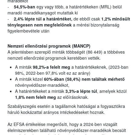
maradékot
-
54,5%-ban
egy vagy több, a határértékeken (MRL) belül
maradó maradékanyagot mutattak ki
-
2,4% lépte túl a határértéket,
de ebből csak
1,2% minősült
ténylegesen nem megfelelőnek
a mérési bizonytalanság
figyelembevétele után
Nemzeti ellenőrzési programok (MANCP)
A jelentésben szereplő minták többségét (86 449) a többéves
nemzeti ellenőrzési programok keretében vették.
A minták
98,2%-a felelt meg
a határértékeknek, (2023-ban
98%, 2022-ben 97,8% volt ez az arány)
A minták közel
60%-ában (58,4%) nem találtak mérhető
növényvédőszer-maradékot,
A határértékeket a minták
3,3%-a lépte túl
, amelyek közül
1,8% nem felelt meg
az előírásoknak.
Szabályszegés esetén a tagállamok hatóságai a fogyasztókra
háruló kockázattal arányos intézkedéseket hoznak.
Az EFSA értékelése megerősíti, hogy a 2024-ben vizsgált
élelmiszerekben található növényvédőszer-maradékok becsült