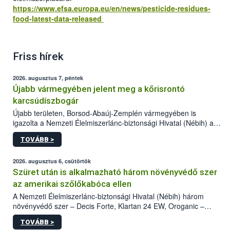
https://www.efsa.europa.eu/en/news/pesticide-residues-
food-latest-data-released
Friss hírek
2026. augusztus 7, péntek
Újabb vármegyében jelent meg a kőrisrontó
karcsúdíszbogár
Újabb területen, Borsod-Abaúj-Zemplén vármegyében is
igazolta a Nemzeti Élelmiszerlánc-biztonsági Hivatal (Nébih) a
kőrisrontó karcsúdíszbogár (Agrilus planipennis) jelenlétét. A
TOVÁBB >
kártevőt nem csak színcsapdában találták meg, de már fertőzött
fában is azonosították. A növényvédelmi szakemberek folytatják
az intenzív felderítést, emellett az intézkedéseket a szlovák
2026. augusztus 6, csütörtök
hatósággal is összehangolják a terjedés megállítása érdekében.
Szüret után is alkalmazható három növényvédő szer
az amerikai szőlőkabóca ellen
A Nemzeti Élelmiszerlánc-biztonsági Hivatal (Nébih) három
növényvédő szer – Decis Forte, Klartan 24 EW, Oroganic –
engedélyokiratát módosította, így azok a szüretet követően,
TOVÁBB >
egészen a vesszőérettség (BBCH 91) stádiumáig