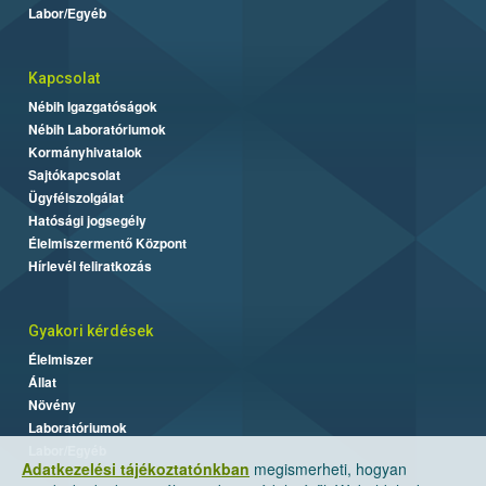
Labor/Egyéb
Kapcsolat
Nébih Igazgatóságok
Nébih Laboratóriumok
Kormányhivatalok
Sajtókapcsolat
Ügyfélszolgálat
Hatósági jogsegély
Élelmiszermentő Központ
Hírlevél feliratkozás
Gyakori kérdések
Élelmiszer
Állat
Növény
Laboratóriumok
Labor/Egyéb
Adatkezelési tájékoztatónkban
megismerheti, hogyan