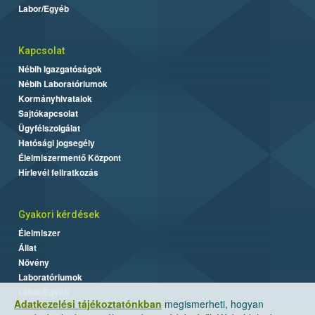
Labor/Egyéb
Kapcsolat
Nébih Igazgatóságok
Nébih Laboratóriumok
Kormányhivatalok
Sajtókapcsolat
Ügyfélszolgálat
Hatósági jogsegély
Élelmiszermentő Központ
Hírlevél feliratkozás
Gyakori kérdések
Élelmiszer
Állat
Növény
Laboratóriumok
Labor/Egyéb
Adatkezelési tájékoztatónkban
megismerheti, hogyan