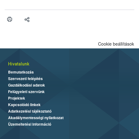
felhasználhatóak a szőlőben. A kiterjesztések célja, hogy a korai
érésű szőlőkben is legyen lehetőség a károsító elleni további
védekezésre. Az Oroganic készítmény kis kiszerelésben kiskerti
felhasználók számára is elérhető és ökológiai termesztésben is
engedélyezett.
Cookie beállítások
Hivatalunk
Bemutatkozás
Szervezeti felépítés
Gazdálkodási adatok
Felügyeleti szervünk
Projektek
Kapcsolódó linkek
Adatkezelési tájékoztató
Akadálymentességi nyilatkozat
Üzemeltetési információ