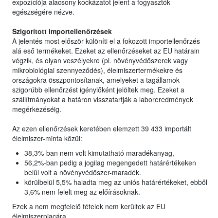
expozíciója alacsony kockázatot jelent a fogyasztók
egészségére nézve.
Szigorított importellenőrzések
A jelentés most először különíti el a fokozott importellenőrzés
alá eső termékeket. Ezeket az ellenőrzéseket az EU határain
végzik, és olyan veszélyekre (pl. növényvédőszerek vagy
mikrobiológiai szennyeződés), élelmiszertermékekre és
országokra összpontosítanak, amelyeket a tagállamok
szigorúbb ellenőrzést igénylőként jelöltek meg. Ezeket a
szállítmányokat a határon visszatartják a laboreredmények
megérkezéséig.
Az ezen ellenőrzések keretében elemzett 39 433 importált
élelmiszer-minta közül:
38,3%-ban nem volt kimutatható maradékanyag,
56,2%-ban pedig a jogilag megengedett határértékeken
belül volt a növényvédőszer-maradék.
körülbelül 5,5% haladta meg az uniós határértékeket, ebből
3,6% nem felelt meg az előírásoknak.
Ezek a nem megfelelő tételek nem kerültek az EU
élelmiszerpiacára.