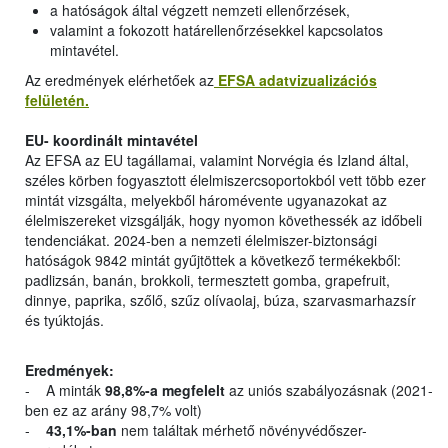
a hatóságok által végzett nemzeti ellenőrzések,
valamint a fokozott határellenőrzésekkel kapcsolatos
mintavétel.
Az eredmények elérhetőek az
EFSA adatvizualizációs
felületén.
EU- koordinált mintavétel
Az EFSA az EU tagállamai, valamint Norvégia és Izland által,
széles körben fogyasztott élelmiszercsoportokból vett több ezer
mintát vizsgálta, melyekből háromévente ugyanazokat az
élelmiszereket vizsgálják, hogy nyomon követhessék az időbeli
tendenciákat. 2024-ben a nemzeti élelmiszer-biztonsági
hatóságok 9842 mintát gyűjtöttek a következő termékekből:
padlizsán, banán, brokkoli, termesztett gomba, grapefruit,
dinnye, paprika, szőlő, szűz olívaolaj, búza, szarvasmarhazsír
és tyúktojás.
Eredmények:
- A minták
98,8%-a megfelelt
az uniós szabályozásnak (2021-
ben ez az arány 98,7% volt)
-
43,1%-ban
nem találtak mérhető növényvédőszer-