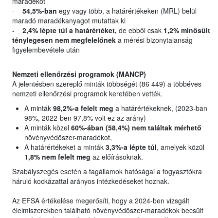
maradékot
-
54,5%-ban
egy vagy több, a határértékeken (MRL) belül
maradó maradékanyagot mutattak ki
-
2,4% lépte túl a határértéket,
de ebből csak
1,2% minősült
ténylegesen nem megfelelőnek
a mérési bizonytalanság
figyelembevétele után
Nemzeti ellenőrzési programok (MANCP)
A jelentésben szereplő minták többségét (86 449) a többéves
nemzeti ellenőrzési programok keretében vették.
A minták
98,2%-a felelt meg
a határértékeknek, (2023-ban
98%, 2022-ben 97,8% volt ez az arány)
A minták közel
60%-ában (58,4%) nem találtak mérhető
növényvédőszer-maradékot,
A határértékeket a minták
3,3%-a lépte túl
, amelyek közül
1,8% nem felelt meg
az előírásoknak.
Szabályszegés esetén a tagállamok hatóságai a fogyasztókra
háruló kockázattal arányos intézkedéseket hoznak.
Az EFSA értékelése megerősíti, hogy a 2024-ben vizsgált
élelmiszerekben található növényvédőszer-maradékok becsült