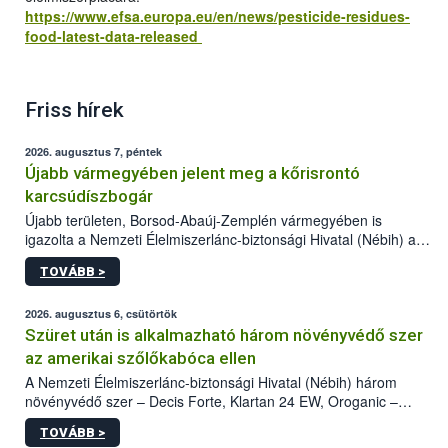
https://www.efsa.europa.eu/en/news/pesticide-residues-
food-latest-data-released
Friss hírek
2026. augusztus 7, péntek
Újabb vármegyében jelent meg a kőrisrontó
karcsúdíszbogár
Újabb területen, Borsod-Abaúj-Zemplén vármegyében is
igazolta a Nemzeti Élelmiszerlánc-biztonsági Hivatal (Nébih) a
kőrisrontó karcsúdíszbogár (Agrilus planipennis) jelenlétét. A
TOVÁBB >
kártevőt nem csak színcsapdában találták meg, de már fertőzött
fában is azonosították. A növényvédelmi szakemberek folytatják
az intenzív felderítést, emellett az intézkedéseket a szlovák
2026. augusztus 6, csütörtök
hatósággal is összehangolják a terjedés megállítása érdekében.
Szüret után is alkalmazható három növényvédő szer
az amerikai szőlőkabóca ellen
A Nemzeti Élelmiszerlánc-biztonsági Hivatal (Nébih) három
növényvédő szer – Decis Forte, Klartan 24 EW, Oroganic –
engedélyokiratát módosította, így azok a szüretet követően,
TOVÁBB >
egészen a vesszőérettség (BBCH 91) stádiumáig