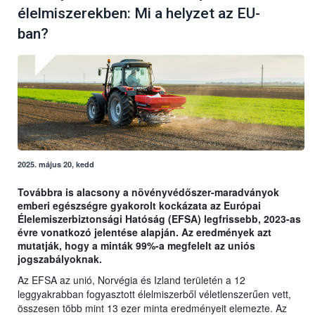
élelmiszerekben: Mi a helyzet az EU-
ban?
2025. május 20, kedd
Továbbra is alacsony a növényvédőszer-maradványok
emberi egészségre gyakorolt kockázata az Európai
Élelemiszerbiztonsági Hatóság (EFSA) legfrissebb, 2023-as
évre vonatkozó jelentése alapján. Az eredmények azt
mutatják, hogy a minták 99%-a megfelelt az uniós
jogszabályoknak.
Az EFSA az unió, Norvégia és Izland területén a 12
leggyakrabban fogyasztott élelmiszerből véletlenszerűen vett,
összesen több mint 13 ezer minta eredményeit elemezte. Az