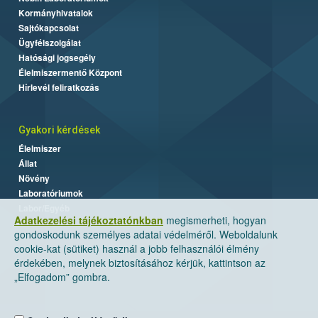
Kormányhivatalok
Sajtókapcsolat
Ügyfélszolgálat
Hatósági jogsegély
Élelmiszermentő Központ
Hírlevél feliratkozás
Gyakori kérdések
Élelmiszer
Állat
Növény
Laboratóriumok
Labor/Egyéb
Adatkezelési tájékoztatónkban
megismerheti, hogyan
gondoskodunk személyes adatai védelméről. Weboldalunk
cookie-kat (sütiket) használ a jobb felhasználói élmény
érdekében, melynek biztosításához kérjük, kattintson az
„Elfogadom” gombra.