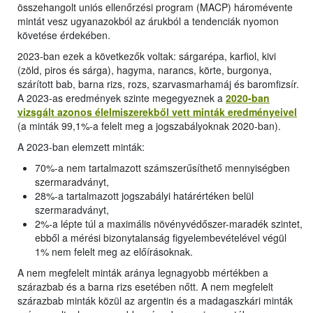
összehangolt uniós ellenőrzési program (MACP) háromévente
mintát vesz ugyanazokból az árukból a tendenciák nyomon
követése érdekében.
2023-ban ezek a következők voltak: sárgarépa, karfiol, kivi
(zöld, piros és sárga), hagyma, narancs, körte, burgonya,
szárított bab, barna rizs, rozs, szarvasmarhamáj és baromfizsír.
A 2023-as eredmények szinte megegyeznek a
2020-ban
vizsgált azonos élelmiszerekből vett minták eredményeivel
(a minták 99,1%-a felelt meg a jogszabályoknak 2020-ban).
A 2023-ban elemzett minták:
70%-a nem tartalmazott számszerűsíthető mennyiségben
szermaradványt,
28%-a tartalmazott jogszabályi határértéken belül
szermaradványt,
2%-a lépte túl a maximális növényvédőszer-maradék szintet,
ebből a mérési bizonytalanság figyelembevételével végül
1% nem felelt meg az előírásoknak.
A nem megfelelt minták aránya legnagyobb mértékben a
szárazbab és a barna rizs esetében nőtt. A nem megfelelt
szárazbab minták közül az argentin és a madagaszkári minták