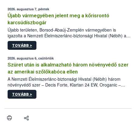
2026. augusztus 7, péntek
Újabb vármegyében jelent meg a kőrisrontó
karcsúdíszbogár
Újabb területen, Borsod-Abaúj-Zemplén vármegyében is
igazolta a Nemzeti Élelmiszerlánc-biztonsági Hivatal (Nébih) a
kőrisrontó karcsúdíszbogár (Agrilus planipennis) jelenlétét. A
TOVÁBB >
kártevőt nem csak színcsapdában találták meg, de már fertőzött
fában is azonosították. A növényvédelmi szakemberek folytatják
az intenzív felderítést, emellett az intézkedéseket a szlovák
2026. augusztus 6, csütörtök
hatósággal is összehangolják a terjedés megállítása érdekében.
Szüret után is alkalmazható három növényvédő szer
az amerikai szőlőkabóca ellen
A Nemzeti Élelmiszerlánc-biztonsági Hivatal (Nébih) három
növényvédő szer – Decis Forte, Klartan 24 EW, Oroganic –
engedélyokiratát módosította, így azok a szüretet követően,
TOVÁBB >
egészen a vesszőérettség (BBCH 91) stádiumáig
felhasználhatóak a szőlőben. A kiterjesztések célja, hogy a korai
érésű szőlőkben is legyen lehetőség a károsító elleni további
védekezésre. Az Oroganic készítmény kis kiszerelésben kiskerti
felhasználók számára is elérhető és ökológiai termesztésben is
engedélyezett.