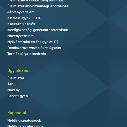
Élelmiszerlánc-biztonsági laborhálózat
Járványvédelem
Kiemelt ügyek, EUTR
Kockázatkezelés
Mezőgazdasági genetikai erőforrások
Növényvédelem
Nyilvántartási és Felügyeleti Díj
Rendszerszervezés és felügyelet
Termékpálya-ellenőrzés
Ügyintézés
Élelmiszer
Állat
Növény
Labor/Egyéb
Kapcsolat
Nébih Igazgatóságok
Nébih Laboratóriumok