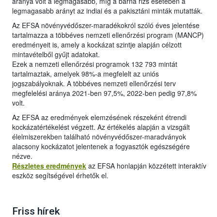
aránya volt a legmagasabb, míg a barna rizs esetében a
legmagasabb arányt az indiai és a pakisztáni minták mutatták.
Az EFSA növényvédőszer-maradékokról szóló éves jelentése
tartalmazza a többéves nemzeti ellenőrzési program (MANCP)
eredményeit is, amely a kockázat szintje alapján célzott
mintavételből gyűjt adatokat.
Ezek a nemzeti ellenőrzési programok 132 793 mintát
tartalmaztak, amelyek 98%-a megfelelt az uniós
jogszabályoknak. A többéves nemzeti ellenőrzési terv
megfelelési aránya 2021-ben 97,5%, 2022-ben pedig 97,8%
volt.
Az EFSA az eredmények elemzésének részeként étrendi
kockázatértékelést végzett. Az értékelés alapján a vizsgált
élelmiszerekben található növényvédőszer-maradványok
alacsony kockázatot jelentenek a fogyasztók egészségére
nézve.
Részletes eredmények
az EFSA honlapján közzétett interaktív
eszköz segítségével érhetők el.
Friss hírek