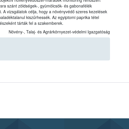
objektív növényvédőszer-maradék monitoring rendszert
tásra szánt zöldségek-, gyümölcsök- és gabonafélék
. A vizsgálatok célja, hogy a növényvédő szeres kezelések
haladéktalanul kiszűrhessék. Az egyiptomi paprika tétel
észeként tárták fel a szakemberek.
Növény-, Talaj- és Agrárkörnyezet-védelmi Igazgatóság