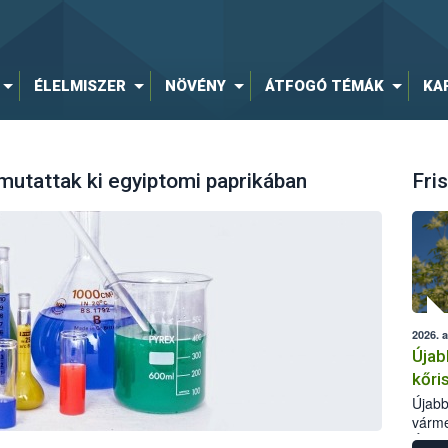
ÉLELMISZER
NÖVÉNY
ÁTFOGÓ TÉMÁK
KA
tattak ki egyiptomi paprikában
Fris
2026. 
Újab
kőri
Újabb
várme
Élelm