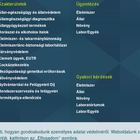
Szakterületek
Ügyintézés
Állat-egészségügy és állatvédelem
Élelmiszer
Állategészségügyi diagnosztika
Állat
Állatgyógyászati termékek
Növény
Borászat és alkoholos italok
Labor/Egyéb
Élelmiszer- és takarmánybiztonság
Élelmiszerlánc-biztonsági laborhálózat
Járványvédelem
Kiemelt ügyek, EUTR
Kockázatkezelés
Mezőgazdasági genetikai erőforrások
Gyakori kérdések
Növényvédelem
Nyilvántartási és Felügyeleti Díj
Élelmiszer
Rendszerszervezés és felügyelet
Állat
Termékpálya-ellenőrzés
Növény
Laboratóriumok
Labor/Egyéb
, hogyan gondoskodunk személyes adatai védelméről. Weboldalunk cook
jük, kattintson az „Elfogadom” gombra.