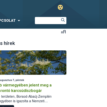
PCSOLAT
s hírek
augusztus 7, péntek
b vármegyében jelent meg a
srontó karcsúdíszbogár
 területen, Borsod-Abaúj-Zemplén
gyében is igazolta a Nemzeti
iszerlánc-biztonsági Hivatal (Nébih) a