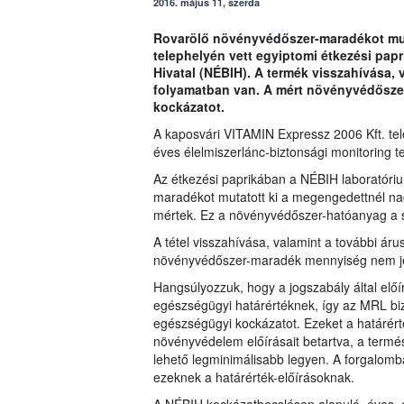
2016. május 11, szerda
Rovarölő növényvédőszer-maradékot muta
telephelyén vett egyiptomi étkezési pap
Hivatal (NÉBIH). A termék visszahívása, v
folyamatban van. A mért növényvédősze
kockázatot.
A kaposvári VITAMIN Expressz 2006 Kft. tel
éves élelmiszerlánc-biztonsági monitoring te
Az étkezési paprikában a NÉBIH laboratóriu
maradékot mutatott ki a megengedettnél na
mértek. Ez a növényvédőszer-hatóanyag a s
A tétel visszahívása, valamint a további áru
növényvédőszer-maradék mennyiség nem jel
Hangsúlyozzuk, hogy a jogszabály által elő
egészségügyi határértéknek, így az MRL bi
egészségügyi kockázatot. Ezeket a határérté
növényvédelem előírásait betartva, a termé
lehető legminimálisabb legyen. A forgalomb
ezeknek a határérték-előírásoknak.