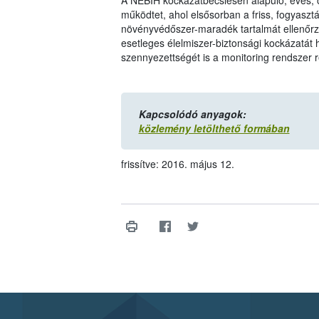
A NÉBIH kockázatbecslésen alapuló, éves, 
működtet, ahol elsősorban a friss, fogyasz
növényvédőszer-maradék tartalmát ellenőrzi
esetleges élelmiszer-biztonsági kockázatát 
szennyezettségét is a monitoring rendszer r
Kapcsolódó anyagok:
közlemény letölthető formában
frissítve: 2016. május 12.