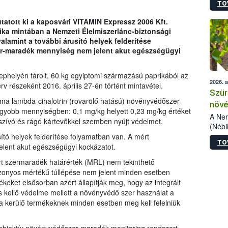
TO
kőris
jelen
tott ki a kaposvári VITAMIN Expressz 2006 Kft.
talál
rika mintában a Nemzeti Élelmiszerlánc-biztonsági
azono
alamint a további árusító helyek felderítése
folyta
r-maradék mennyiség nem jelent akut egészségügyi
intéz
össze
érdek
ephelyén tárolt, 60 kg egyiptomi származású paprikából az
2026. 
rv részeként 2016. április 27-én történt mintavétel.
Szür
ma lambda-cihalotrin (rovarölő hatású) növényvédőszer-
növé
gyobb mennyiségben: 0,1 mg/kg helyett 0,23 mg/kg értéket
szől
A Nem
zívó és rágó kártevőkkel szemben nyújt védelmet.
(Nébi
Klart
sító helyek felderítése folyamatban van. A mért
TO
módos
ent akut egészségügyi kockázatot.
egész
írt szermaradék határérték (MRL) nem tekinthető
felha
zonyos mértékű túllépése nem jelent minden esetben
célja
keket elsősorban azért állapítják meg, hogy az integrált
lehet
s kellő védelme mellett a növényvédő szer használat a
Az Or
a kerülő termékeknek minden esetben meg kell felelniük
felha
terme