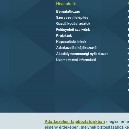
Hivatalunk
Bemutatkozás
Szervezeti felépítés
Gazdálkodási adatok
Felügyeleti szervünk
Projektek
Kapcsolódó linkek
Adatkezelési tájékoztató
Akadálymentességi nyilatkozat
Üzemeltetési információ
Adatkezelési tájékoztatónkban
megismerheti
élmény érdekében, melynek biztosításához kér