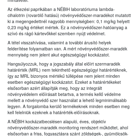
mintavétel.
Az étkezési paprikában a NÉBIH laboratóriuma lambda-
cihalotrin (rovarölő hatású) növényvédőszer-maradékot mutatott
ki a megengedettnél nagyobb mennyiségben: 0,1 mg/kg helyett
0,23 mg/kg értéket mértek. Ez a növényvédőszer-hatóanyag a
szívó és rágó kártevőkkel szemben nyújt védelmet.
A tétel visszahívása, valamint a további árusító helyek
felderítése folyamatban van. A mért növényvédőszer-maradék
mennyiség nem jelent akut egészségügyi kockázatot.
Hangsúlyozzuk, hogy a jogszabály által előírt szermaradék
határérték (MRL) nem tekinthető egészségügyi határértéknek,
így az MRL bizonyos mértékű túllépése nem jelent minden
esetben egészségügyi kockázatot. Ezeket a határértékeket
elsősorban azért állapítják meg, hogy az integrált
növényvédelem előírásait betartva, a termés kellő védelme
mellett a növényvédő szer használat a lehető legminimálisabb
legyen. A forgalomba kerülő termékeknek minden esetben meg
kell felelniük ezeknek a határérték-előírásoknak.
A NÉBIH kockázatbecslésen alapuló, éves, objektív
növényvédőszer-maradék monitoring rendszert működtet, ahol
elsősorban a friss, fogyasztásra szánt zöldségek-, gyümölcsök-