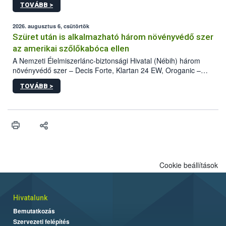
TOVÁBB >
kártevőt nem csak színcsapdában találták meg, de már fertőzött
fában is azonosították. A növényvédelmi szakemberek folytatják
az intenzív felderítést, emellett az intézkedéseket a szlovák
2026. augusztus 6, csütörtök
hatósággal is összehangolják a terjedés megállítása érdekében.
Szüret után is alkalmazható három növényvédő szer
az amerikai szőlőkabóca ellen
A Nemzeti Élelmiszerlánc-biztonsági Hivatal (Nébih) három
növényvédő szer – Decis Forte, Klartan 24 EW, Oroganic –
engedélyokiratát módosította, így azok a szüretet követően,
TOVÁBB >
egészen a vesszőérettség (BBCH 91) stádiumáig
felhasználhatóak a szőlőben. A kiterjesztések célja, hogy a korai
érésű szőlőkben is legyen lehetőség a károsító elleni további
védekezésre. Az Oroganic készítmény kis kiszerelésben kiskerti
felhasználók számára is elérhető és ökológiai termesztésben is
engedélyezett.
Cookie beállítások
Hivatalunk
Bemutatkozás
Szervezeti felépítés