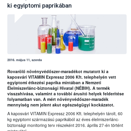
ki egyiptomi paprikában
2016. május 11, szerda
Rovarölő növényvédőszer-maradékot mutatott ki a
kaposvári VITAMIN Expressz 2006 Kft. telephelyén vett
egyiptomi étkezési paprika mintában a Nemzeti
Élelmiszerlánc-biztonsági Hivatal (NÉBIH). A termék
visszahívása, valamint a további árusító helyek felderítése
folyamatban van. A mért növényvédőszer-maradék
mennyiség nem jelent akut egészségügyi kockázatot.
A kaposvári VITAMIN Expressz 2006 Kft. telephelyén tárolt, 60
kg egyiptomi származású paprikából az éves élelmiszerlánc-
biztonsági monitoring terv részeként 2016. április 27-én történt