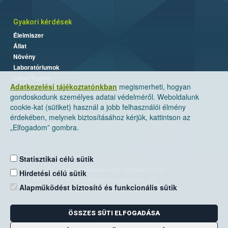
Gyakori kérdések
Élelmiszer
Állat
Növény
Laboratóriumok
Labor/Egyéb
Adatkezelési tájékoztatónkban
megismerheti, hogyan
gondoskodunk személyes adatai védelméről. Weboldalunk
cookie-kat (sütiket) használ a jobb felhasználói élmény
érdekében, melynek biztosításához kérjük, kattintson az
„Elfogadom” gombra.
Statisztikai célú sütik
Nemzeti Élelmiszerlánc-biztonsági Hivatal
Hirdetési célú sütik
Cím: 1024 Budapest, Keleti Károly utca. 24.
Alapműködést biztosító és funkcionális sütik
Levelezési cím: 1525 Budapest. Pf. 30.
ÖSSZES SÜTI ELFOGADÁSA
E-mail:
ugyfelszolgalat@nebih.gov.hu
Zöld szám: 06-80/263-244