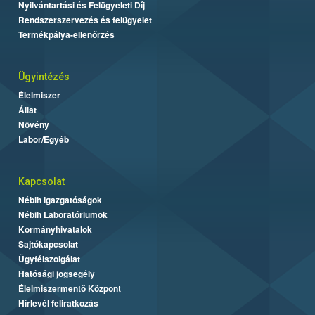
Nyilvántartási és Felügyeleti Díj
Rendszerszervezés és felügyelet
Termékpálya-ellenőrzés
Ügyintézés
Élelmiszer
Állat
Növény
Labor/Egyéb
Kapcsolat
Nébih Igazgatóságok
Nébih Laboratóriumok
Kormányhivatalok
Sajtókapcsolat
Ügyfélszolgálat
Hatósági jogsegély
Élelmiszermentő Központ
Hírlevél feliratkozás