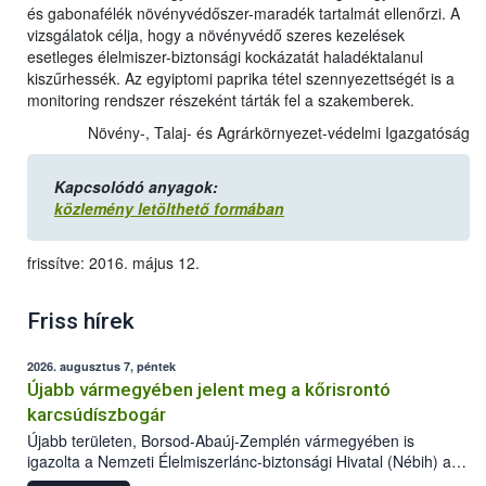
és gabonafélék növényvédőszer-maradék tartalmát ellenőrzi. A
vizsgálatok célja, hogy a növényvédő szeres kezelések
esetleges élelmiszer-biztonsági kockázatát haladéktalanul
kiszűrhessék. Az egyiptomi paprika tétel szennyezettségét is a
monitoring rendszer részeként tárták fel a szakemberek.
Növény-, Talaj- és Agrárkörnyezet-védelmi Igazgatóság
Kapcsolódó anyagok:
közlemény letölthető formában
frissítve: 2016. május 12.
Friss hírek
2026. augusztus 7, péntek
Újabb vármegyében jelent meg a kőrisrontó
karcsúdíszbogár
Újabb területen, Borsod-Abaúj-Zemplén vármegyében is
igazolta a Nemzeti Élelmiszerlánc-biztonsági Hivatal (Nébih) a
kőrisrontó karcsúdíszbogár (Agrilus planipennis) jelenlétét. A