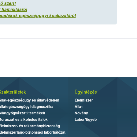
ő szert!
 hamisításról
aradékok egészségügyi kockázatáról
Szakterületek
Ügyintézés
Állat-egészségügy és állatvédelem
Élelmiszer
Állategészségügyi diagnosztika
Állat
Állatgyógyászati termékek
Növény
Borászat és alkoholos italok
Labor/Egyéb
Élelmiszer- és takarmánybiztonság
Élelmiszerlánc-biztonsági laborhálózat