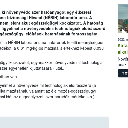
t ki növényvédő szer hatóanyagot egy étkezési
ánc-biztonsági Hivatal (NÉBIH) laboratóriuma. A
 nem jelent akut egészségügyi kockázatot. A hatóság
k figyelmét a növényvédelmi technológiák előírásszerű
egészségügyi előírások betartásának fontosságára.
2022. 
ból a NÉBIH laboratóriuma határérték feletti mennyiségben
Kata
radékot: a 0,01 mg/kg-os maximális értékhez képest 0,038
alka
Növén
ügyi kockázatot, ugyanakkor növényvédelmi technológiai
ának 
szer egyenetlen kijuttatására - utal..
szárm
TO
ökoló
atban van.
előál
gyelmét a növényvédelmi technológiák előírásszerű (a
kell h
 alkalmazásának, valamint az élelmezés-egészségügyi
fajra
si idő, az engedélyezett szermaradék mértéke stb.)