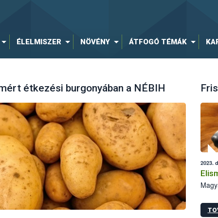
ÉLELMISZER
NÖVÉNY
ÁTFOGÓ TÉMÁK
KA
ért étkezési burgonyában a NÉBIH
Fris
2023. 
Elis
Magya
TO