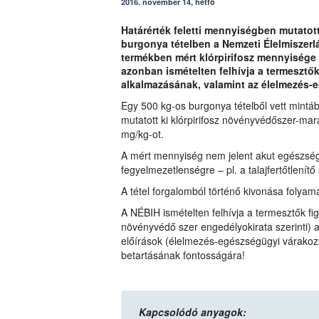
2016. november 14, hétfő
Határérték feletti mennyiségben mutatot
burgonya tételben a Nemzeti Élelmiszerl
termékben mért klórpirifosz mennyisége
azonban ismételten felhívja a termesztő
alkalmazásának, valamint az élelmezés-
Egy 500 kg-os burgonya tételből vett mintá
mutatott ki klórpirifosz növényvédőszer-ma
mg/kg-ot.
A mért mennyiség nem jelent akut egészség
fegyelmezetlenségre – pl. a talajfertőtlenítő 
A tétel forgalomból történő kivonása folyam
A NÉBIH ismételten felhívja a termesztők fi
növényvédő szer engedélyokirata szerinti)
előírások (élelmezés-egészségügyi várakozá
betartásának fontosságára!
Kapcsolódó anyagok: