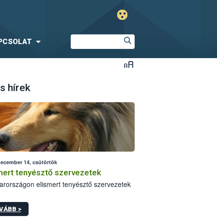
PCSOLAT
s hírek
december 14, csütörtök
mert tenyésztő szervezetek
rországon elismert tenyésztő szervezetek
VÁBB >