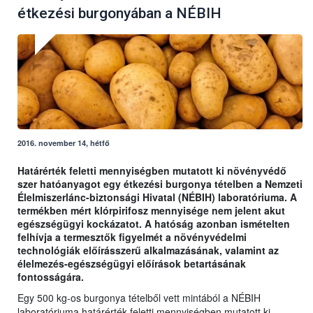
étkezési burgonyában a NÉBIH
2016. november 14, hétfő
Határérték feletti mennyiségben mutatott ki növényvédő
szer hatóanyagot egy étkezési burgonya tételben a Nemzeti
Élelmiszerlánc-biztonsági Hivatal (NÉBIH) laboratóriuma. A
termékben mért klórpirifosz mennyisége nem jelent akut
egészségügyi kockázatot. A hatóság azonban ismételten
felhívja a termesztők figyelmét a növényvédelmi
technológiák előírásszerű alkalmazásának, valamint az
élelmezés-egészségügyi előírások betartásának
fontosságára.
Egy 500 kg-os burgonya tételből vett mintából a NÉBIH
laboratóriuma határérték feletti mennyiségben mutatott ki