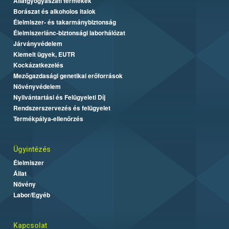
Állatgyógyászati termékek
Borászat és alkoholos italok
Élelmiszer- és takarmánybiztonság
Élelmiszerlánc-biztonsági laborhálózat
Járványvédelem
Kiemelt ügyek, EUTR
Kockázatkezelés
Mezőgazdasági genetikai erőforrások
Növényvédelem
Nyilvántartási és Felügyeleti Díj
Rendszerszervezés és felügyelet
Termékpálya-ellenőrzés
Ügyintézés
Élelmiszer
Állat
Növény
Labor/Egyéb
Kapcsolat