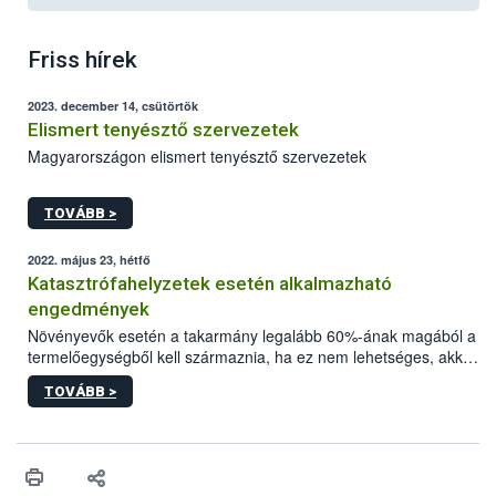
Friss hírek
2023. december 14, csütörtök
Elismert tenyésztő szervezetek
Magyarországon elismert tenyésztő szervezetek
TOVÁBB >
2022. május 23, hétfő
Katasztrófahelyzetek esetén alkalmazható
engedmények
Növényevők esetén a takarmány legalább 60%-ának magából a
termelőegységből kell származnia, ha ez nem lehetséges, akkor
más ökológiai gazdaságokkal együttműködésben kell előállítani.
TOVÁBB >
Az emlősök táplálása során előtérbe kell helyezni az anyatejes
táplálást az az adott fajra vonatkozóan előírt minimális ideig.