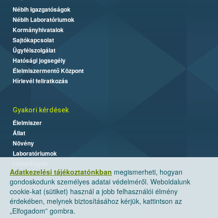
Nébih Igazgatóságok
Nébih Laboratóriumok
Kormányhivatalok
Sajtókapcsolat
Ügyfélszolgálat
Hatósági jogsegély
Élelmiszermentő Központ
Hírlevél feliratkozás
Gyakori kérdések
Élelmiszer
Állat
Növény
Laboratóriumok
Labor/Egyéb
Adatkezelési tájékoztatónkban
megismerheti, hogyan
gondoskodunk személyes adatai védelméről. Weboldalunk
cookie-kat (sütiket) használ a jobb felhasználói élmény
érdekében, melynek biztosításához kérjük, kattintson az
„Elfogadom” gombra.