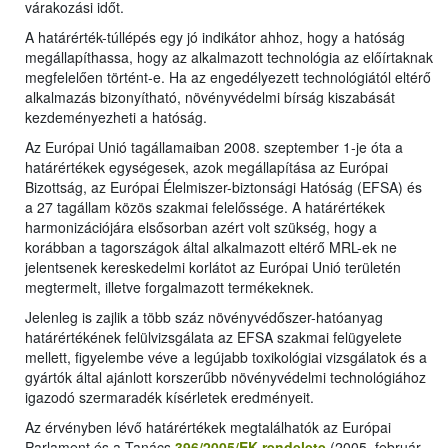
várakozási időt.
A határérték-túllépés egy jó indikátor ahhoz, hogy a hatóság
megállapíthassa, hogy az alkalmazott technológia az előírtaknak
megfelelően történt-e. Ha az engedélyezett technológiától eltérő
alkalmazás bizonyítható, növényvédelmi bírság kiszabását
kezdeményezheti a hatóság.
Az Európai Unió tagállamaiban 2008. szeptember 1-je óta a
határértékek egységesek, azok megállapítása az Európai
Bizottság, az Európai Élelmiszer-biztonsági Hatóság (EFSA) és
a 27 tagállam közös szakmai felelőssége. A határértékek
harmonizációjára elsősorban azért volt szükség, hogy a
korábban a tagországok által alkalmazott eltérő MRL-ek ne
jelentsenek kereskedelmi korlátot az Európai Unió területén
megtermelt, illetve forgalmazott termékeknek.
Jelenleg is zajlik a több száz növényvédőszer-hatóanyag
határértékének felülvizsgálata az EFSA szakmai felügyelete
mellett, figyelembe véve a legújabb toxikológiai vizsgálatok és a
gyártók által ajánlott korszerűbb növényvédelmi technológiához
igazodó szermaradék kísérletek eredményeit.
Az érvényben lévő határértékek megtalálhatók az Európai
Parlament és a Tanács
396/2005/EK rendelete
(2005. február