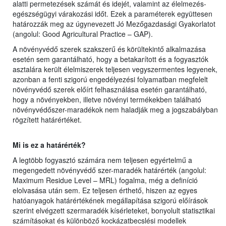
alatti permetezések számát és idejét, valamint az élelmezés-
egészségügyi várakozási időt. Ezek a paraméterek együttesen
határozzák meg az úgynevezett Jó Mezőgazdasági Gyakorlatot
(angolul: Good Agricultural Practice – GAP).
A növényvédő szerek szakszerű és körültekintő alkalmazása
esetén sem garantálható, hogy a betakarított és a fogyasztók
asztalára került élelmiszerek teljesen vegyszermentes legyenek,
azonban a fenti szigorú engedélyezési folyamatban megfelelt
növényvédő szerek előírt felhasználása esetén garantálható,
hogy a növényekben, illetve növényi termékekben található
növényvédőszer-maradékok nem haladják meg a jogszabályban
rögzített határértéket.
Mi is ez a határérték?
A legtöbb fogyasztó számára nem teljesen egyértelmű a
megengedett növényvédő szer-maradék határérték (angolul:
Maximum Residue Level – MRL) fogalma, még a definíció
elolvasása után sem. Ez teljesen érthető, hiszen az egyes
hatóanyagok határértékének megállapítása szigorú előírások
szerint elvégzett szermaradék kísérleteket, bonyolult statisztikai
számításokat és különböző kockázatbecslési modellek