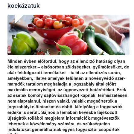
kockázatuk
Minden évben előfordul, hogy az ellenőrző hatóság olyan
élelmiszereket – elsősorban zöldségeket, gyümölcsöket, de
akár feldolgozott termékeket – talál az ellenőrzés során,
amelyekben, illetve amelyek felületén a növényvédő szer-
maradék tartalom meghaladja a jogszabály által előírt
maximális mennyiséget, az úgynevezett határértéket. Ezek
az esetek komoly sajtóvisszhangot kapnak, természetesen
nem alaptalanul, hiszen valaki, valakik megsértették a
jogszabályi előírásokat és ebből kifolyólag a fogyasztók
érdeke is sérült. Sajnos a témában kevésbé tájékozott
újságírók tollából megjelent információk megtévesztők
lehetnek a közvélemény számára, és szükségtelen
indulatokat generálhatnak egyes fogyasztói csoportok