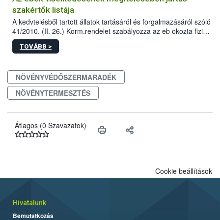
szakértők listája
A kedvtelésből tartott állatok tartásáról és forgalmazásáról szóló
41/2010. (II. 26.) Korm.rendelet szabályozza az eb okozta fizikai
sérülés, illetve ennek veszélye keletkezésekor felmerülő
TOVÁBB >
hatósági feladatokat, valamint a veszélyes eb tartását és annak
engedélyezését. Ezen eljárások során szükség esetén be kell
vonni az ebek viselkedésének megítélésében jártas szakértőt.
NÖVÉNYVÉDŐSZERMARADÉK
NÖVÉNYTERMESZTÉS
Átlagos (0 Szavazatok)
Cookie beállítások
Hivatalunk
Bemutatkozás