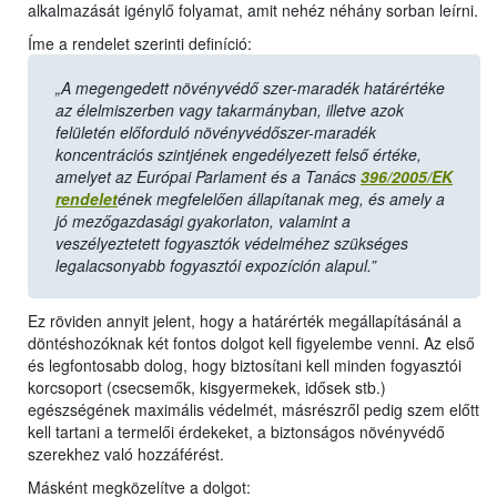
alkalmazását igénylő folyamat, amit nehéz néhány sorban leírni.
Íme a rendelet szerinti definíció:
„A megengedett növényvédő szer-maradék határértéke
az élelmiszerben vagy takarmányban, illetve azok
felületén előforduló növényvédőszer-maradék
koncentrációs szintjének engedélyezett felső értéke,
amelyet az Európai Parlament és a Tanács
396/2005/EK
rendelet
ének megfelelően állapítanak meg, és amely a
jó mezőgazdasági gyakorlaton, valamint a
veszélyeztetett fogyasztók védelméhez szükséges
legalacsonyabb fogyasztói expozíción alapul.”
Ez röviden annyit jelent, hogy a határérték megállapításánál a
döntéshozóknak két fontos dolgot kell figyelembe venni. Az első
és legfontosabb dolog, hogy biztosítani kell minden fogyasztói
korcsoport (csecsemők, kisgyermekek, idősek stb.)
egészségének maximális védelmét, másrészről pedig szem előtt
kell tartani a termelői érdekeket, a biztonságos növényvédő
szerekhez való hozzáférést.
Másként megközelítve a dolgot: