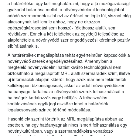
a határértéket úgy kell meghatározni, hogy a jó mezőgazdasági
gyakorlat betartása mellett a növényvédelemi technológiából
adódó szermaradék szint ezt az értéket ne lépje túl, viszont elég
alacsonynak kell lennie ahhoz, hogy ne okozzon
egészségkárosodást sem hosszú- (élethossz alatti), sem
rövidtávon. Ennek a két feltételnek az egyidejű teljesülése az
alapfeltétele a növényvédő szer engedélyezési kérelmek pozitív
elbírálásának is.
A határértékek megállapítása tehát egyértelműen kapcsolódik a
növényvédő szerek engedélyezéséhez. Amennyiben a
megfelelő növényvédelmi hatást kiváltó technológiával nem
biztosítható a megállapított MRL alatti szermaradék szint, illetve
új információk alapján kiderül, hogy azok már nem tekinthetők
kellőképpen biztonságosnak, akkor az adott növényvédőszer-
hatóanyagot tartalmazó növényvédő szerek felhasználását a
hatóságok korlátozzák vagy betiltják. A felhasználás
korlátozásának egyik jogi eszköze lehet a határérték
legalacsonyabb szintre történő módosítása.
Hasonló elv szerint történik az MRL megállapítása abban az
esetben, ha egy hatóanyagnak nincs ismert felhasználása egy
növénykultúrában, vagy a szermaradékokra vonatkozó