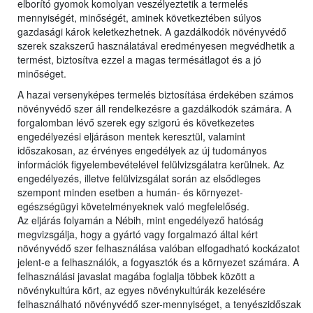
elborító gyomok komolyan veszélyeztetik a termelés
mennyiségét, minőségét, aminek következtében súlyos
gazdasági károk keletkezhetnek. A gazdálkodók növényvédő
szerek szakszerű használatával eredményesen megvédhetik a
termést, biztosítva ezzel a magas termésátlagot és a jó
minőséget.
A hazai versenyképes termelés biztosítása érdekében számos
növényvédő szer áll rendelkezésre a gazdálkodók számára. A
forgalomban lévő szerek egy szigorú és következetes
engedélyezési eljáráson mentek keresztül, valamint
időszakosan, az érvényes engedélyek az új tudományos
információk figyelembevételével felülvizsgálatra kerülnek. Az
engedélyezés, illetve felülvizsgálat során az elsődleges
szempont minden esetben a humán- és környezet-
egészségügyi követelményeknek való megfelelőség.
Az eljárás folyamán a Nébih, mint engedélyező hatóság
megvizsgálja, hogy a gyártó vagy forgalmazó által kért
növényvédő szer felhasználása valóban elfogadható kockázatot
jelent-e a felhasználók, a fogyasztók és a környezet számára. A
felhasználási javaslat magába foglalja többek között a
növénykultúra kört, az egyes növénykultúrák kezelésére
felhasználható növényvédő szer-mennyiséget, a tenyészidőszak