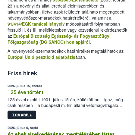
23.) a növényi és állati eredetű élelmiszerekben és
takarmányokban, illetve azok felületén található megengedett
növényvédőszer-maradékok határértékéről, valamint a
91/414/EGK tanácsi irányelv
módosításáról folyamatosan
frissülő II. és III. mellékleteiben vagy közvetlenül lekérdezhetők
az
Európai Bizottság Egészség- és Fogyasztóügyi
Főigazgatóság (DG SANCO) honlapjáról
.
A növényvédő-szermaradékok határértékei megtalálhatók az
Európai Unió peszticid adatbázis
ában.
Friss hírek
2026. július 15, szerda
125 éve történt
125 évvel ezelőtt 1901. július 15-én, költözött be – igaz, még
csak részben – a budapesti m. kir. állami vetőmagvizsgáló
állomás a Kis Rókus utca 15. szám alatti, Czigler Győző által
TOVÁBB >
tervezett új épületébe.
2026. július 6, hétfő
Az ebek viselkedésének megítélésében jártas