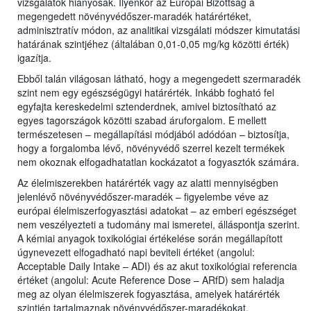
vizsgálatok hiányosak. Ilyenkor az Európai Bizottság a
megengedett növényvédőszer-maradék határértéket,
adminisztratív módon, az analitikai vizsgálati módszer kimutatási
határának szintjéhez (általában 0,01-0,05 mg/kg közötti érték)
igazítja.
Ebből talán világosan látható, hogy a megengedett szermaradék
szint nem egy egészségügyi határérték. Inkább fogható fel
egyfajta kereskedelmi sztenderdnek, amivel biztosítható az
egyes tagországok közötti szabad áruforgalom. E mellett
természetesen – megállapítási módjából adódóan – biztosítja,
hogy a forgalomba lévő, növényvédő szerrel kezelt termékek
nem okoznak elfogadhatatlan kockázatot a fogyasztók számára.
Az élelmiszerekben határérték vagy az alatti mennyiségben
jelenlévő növényvédőszer-maradék – figyelembe véve az
európai élelmiszerfogyasztási adatokat – az emberi egészséget
nem veszélyezteti a tudomány mai ismeretei, álláspontja szerint.
A kémiai anyagok toxikológiai értékelése során megállapított
úgynevezett elfogadható napi beviteli értéket (angolul:
Acceptable Daily Intake – ADI) és az akut toxikológiai referencia
értéket (angolul: Acute Reference Dose – ARfD) sem haladja
meg az olyan élelmiszerek fogyasztása, amelyek határérték
szintjén tartalmaznak növényvédőszer-maradékokat.