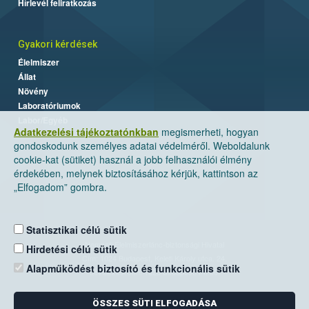
Hírlevél feliratkozás
Gyakori kérdések
Élelmiszer
Állat
Növény
Laboratóriumok
Labor/Egyéb
Adatkezelési tájékoztatónkban
megismerheti, hogyan
gondoskodunk személyes adatai védelméről. Weboldalunk
cookie-kat (sütiket) használ a jobb felhasználói élmény
érdekében, melynek biztosításához kérjük, kattintson az
„Elfogadom” gombra.
Statisztikai célú sütik
Nemzeti Élelmiszerlánc-biztonsági Hivatal
Hirdetési célú sütik
Cím: 1024 Budapest, Keleti Károly utca. 24.
Alapműködést biztosító és funkcionális sütik
Levelezési cím: 1525 Budapest. Pf. 30.
ÖSSZES SÜTI ELFOGADÁSA