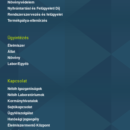
Növényvédelem
Nyilvántartási és Felügyeleti Díj
Rendszerszervezés és felügyelet
Termékpálya-ellenőrzés
Ügyintézés
Élelmiszer
Állat
Növény
Labor/Egyéb
Kapcsolat
Nébih Igazgatóságok
Nébih Laboratóriumok
Kormányhivatalok
Sajtókapcsolat
Ügyfélszolgálat
Hatósági jogsegély
Élelmiszermentő Központ