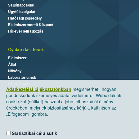
Sajtókapcsolat
Ügyfélszolgálat
Hatósági jogsegély
Élelmiszermentő Központ
Hírlevél feliratkozás
Gyakori kérdések
Élelmiszer
Állat
Növény
Laboratóriumok
Labor/Egyéb
Adatkezelési tájékoztatónkban
megismerheti, hogyan
gondoskodunk személyes adatai védelméről. Weboldalunk
cookie-kat (sütiket) használ a jobb felhasználói élmény
érdekében, melynek biztosításához kérjük, kattintson az
„Elfogadom” gombra.
Statisztikai célú sütik