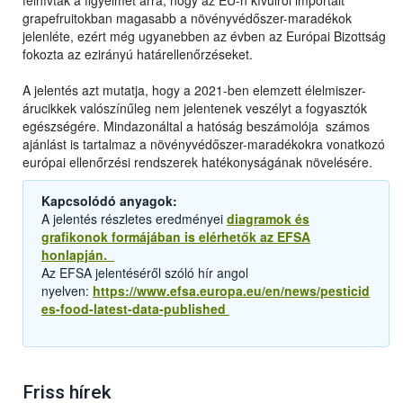
felhívták a figyelmet arra, hogy az EU-n kívülről importált
grapefruitokban magasabb a növényvédőszer-maradékok
jelenléte, ezért még ugyanebben az évben az Európai Bizottság
fokozta az ezirányú határellenőrzéseket.
A jelentés azt mutatja, hogy a 2021-ben elemzett élelmiszer-
árucikkek valószínűleg nem jelentenek veszélyt a fogyasztók
egészségére. Mindazonáltal a hatóság beszámolója számos
ajánlást is tartalmaz a növényvédőszer-maradékokra vonatkozó
európai ellenőrzési rendszerek hatékonyságának növelésére.
Kapcsolódó anyagok:
A jelentés részletes eredményei
diagramok és
grafikonok formájában is elérhetők az EFSA
honlapján.
Az EFSA jelentéséről szóló hír angol
nyelven:
https://www.efsa.europa.eu/en/news/pesticid
es-food-latest-data-published
Friss hírek