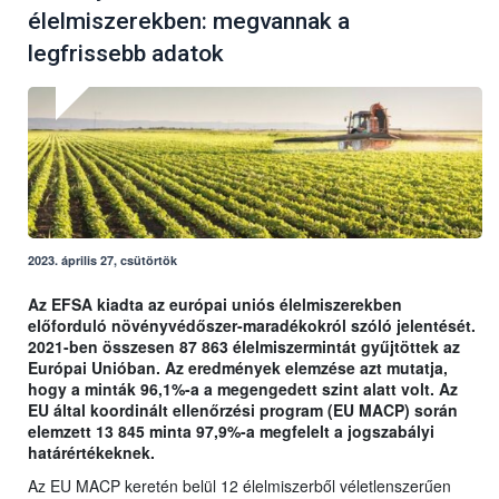
élelmiszerekben: megvannak a
legfrissebb adatok
2023. április 27, csütörtök
Az EFSA kiadta az európai uniós élelmiszerekben
előforduló növényvédőszer-maradékokról szóló jelentését.
2021-ben összesen 87 863 élelmiszermintát gyűjtöttek az
Európai Unióban. Az eredmények elemzése azt mutatja,
hogy a minták 96,1%-a a megengedett szint alatt volt. Az
EU által koordinált ellenőrzési program (EU MACP) során
elemzett 13 845 minta 97,9%-a megfelelt a jogszabályi
határértékeknek.
Az EU MACP keretén belül 12 élelmiszerből véletlenszerűen