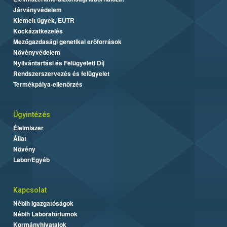
Járványvédelem
Kiemelt ügyek, EUTR
Kockázatkezelés
Mezőgazdasági genetikai erőforrások
Növényvédelem
Nyilvántartási és Felügyeleti Díj
Rendszerszervezés és felügyelet
Termékpálya-ellenőrzés
Ügyintézés
Élelmiszer
Állat
Növény
Labor/Egyéb
Kapcsolat
Nébih Igazgatóságok
Nébih Laboratóriumok
Kormányhivatalok