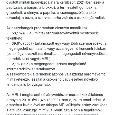
gyűjtött minták laborvizsgálatára került sor. 2021-ben ezek a
padlizsán, a banán, a brokkoli, a termesztett gombák, a
grapefruit, a dinnye, a paprika, a csemegeszőlő, a szűz
olívaolaj, a búza, a szarvasmarha zsír és a csirketojás voltak.
Az összehangolt programban elemzett minták közül:
• 58,1% (8 043 minta) szermaradványoktól mentesnek
tekinthető;
• 39,8% (5507) tartalmazott egy vagy több szermaradékot a
megengedett szint alatti, vagy azzal egyenlő koncentrációban
(ez az úgynevezett maximálisan megengedett növényvédőszer-
maradék szint vagyis MRL);
• 2,1% (295) a megengedett szintet meghaladó
szermaradékokat tartalmazott.
A szakemberek a termékek azonos választékát háromévente
mintavételezik, ezáltal a csökkenő vagy esetleg növekvő
tendencia is jól vizsgálható.
Az MRL-t meghaladó növényvédőszer-maradékok általános
aránya a 2018. évi 1,4%-ról 2021-ben 2,1%-ra emelkedett. A
grapefruit kivételével az átlagos MRL-túllépési arány 2021-ben
1,4% volt, csakúgy, mint 2018-ban. 2021-ben a tagállamok