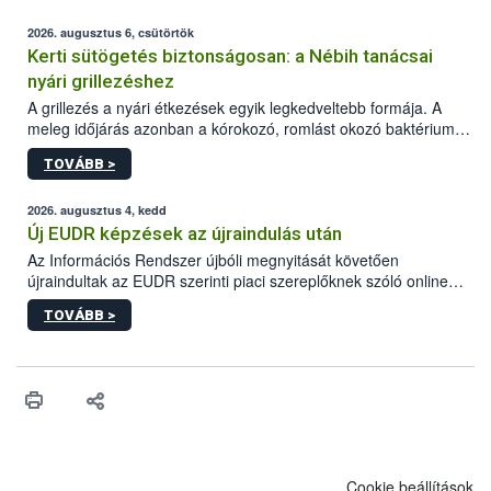
2026. augusztus 6, csütörtök
Kerti sütögetés biztonságosan: a Nébih tanácsai
nyári grillezéshez
A grillezés a nyári étkezések egyik legkedveltebb formája. A
meleg időjárás azonban a kórokozó, romlást okozó baktériumok
gyorsabb szaporodásának is kedvez. A szabadtéri sütögetés
TOVÁBB >
ezért nem csupán a megfelelő sütési technikáról szól: legalább
ilyen fontos az alapanyagok biztonságos kezelése, az alapvető
higiéniai szabályok betartása, a megfelelő hőkezelés, valamint a
2026. augusztus 4, kedd
maradékok szakszerű tárolása. A Nemzeti Élelmiszerlánc-
Új EUDR képzések az újraindulás után
biztonsági Hivatal (Nébih) Oktatási Programja összegyűjtötte a
Az Információs Rendszer újbóli megnyitását követően
biztonságos grillezés legfontosabb tudnivalóit.
újraindultak az EUDR szerinti piaci szereplőknek szóló online
képzések.
TOVÁBB >
Cookie beállítások