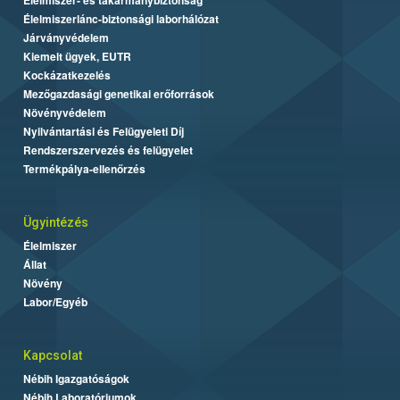
Élelmiszerlánc-biztonsági laborhálózat
Járványvédelem
Kiemelt ügyek, EUTR
Kockázatkezelés
Mezőgazdasági genetikai erőforrások
Növényvédelem
Nyilvántartási és Felügyeleti Díj
Rendszerszervezés és felügyelet
Termékpálya-ellenőrzés
Ügyintézés
Élelmiszer
Állat
Növény
Labor/Egyéb
Kapcsolat
Nébih Igazgatóságok
Nébih Laboratóriumok