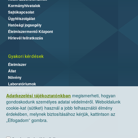
Kormányhivatalok
Sajtókapcsolat
Ügyfélszolgálat
Hatósági jogsegély
Élelmiszermentő Központ
Hírlevél feliratkozás
Gyakori kérdések
Élelmiszer
Állat
Növény
Laboratóriumok
Labor/Egyéb
Adatkezelési tájékoztatónkban
megismerheti, hogyan
gondoskodunk személyes adatai védelméről. Weboldalunk
cookie-kat (sütiket) használ a jobb felhasználói élmény
érdekében, melynek biztosításához kérjük, kattintson az
„Elfogadom” gombra.