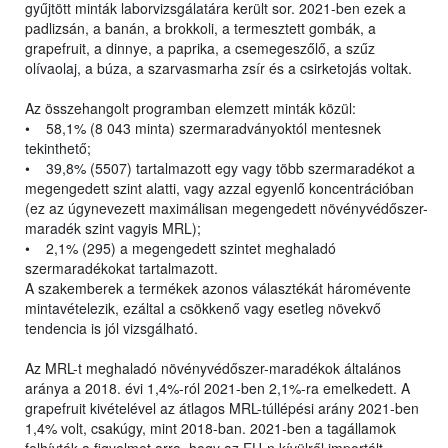
gyűjtött minták laborvizsgálatára került sor. 2021-ben ezek a
padlizsán, a banán, a brokkoli, a termesztett gombák, a
grapefruit, a dinnye, a paprika, a csemegeszőlő, a szűz
olívaolaj, a búza, a szarvasmarha zsír és a csirketojás voltak.
Az összehangolt programban elemzett minták közül:
• 58,1% (8 043 minta) szermaradványoktól mentesnek
tekinthető;
• 39,8% (5507) tartalmazott egy vagy több szermaradékot a
megengedett szint alatti, vagy azzal egyenlő koncentrációban
(ez az úgynevezett maximálisan megengedett növényvédőszer-
maradék szint vagyis MRL);
• 2,1% (295) a megengedett szintet meghaladó
szermaradékokat tartalmazott.
A szakemberek a termékek azonos választékát háromévente
mintavételezik, ezáltal a csökkenő vagy esetleg növekvő
tendencia is jól vizsgálható.
Az MRL-t meghaladó növényvédőszer-maradékok általános
aránya a 2018. évi 1,4%-ról 2021-ben 2,1%-ra emelkedett. A
grapefruit kivételével az átlagos MRL-túllépési arány 2021-ben
1,4% volt, csakúgy, mint 2018-ban. 2021-ben a tagállamok