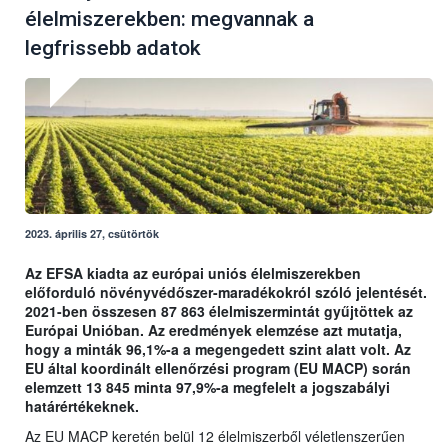
élelmiszerekben: megvannak a
legfrissebb adatok
2023. április 27, csütörtök
Az EFSA kiadta az európai uniós élelmiszerekben
előforduló növényvédőszer-maradékokról szóló jelentését.
2021-ben összesen 87 863 élelmiszermintát gyűjtöttek az
Európai Unióban. Az eredmények elemzése azt mutatja,
hogy a minták 96,1%-a a megengedett szint alatt volt. Az
EU által koordinált ellenőrzési program (EU MACP) során
elemzett 13 845 minta 97,9%-a megfelelt a jogszabályi
határértékeknek.
Az EU MACP keretén belül 12 élelmiszerből véletlenszerűen