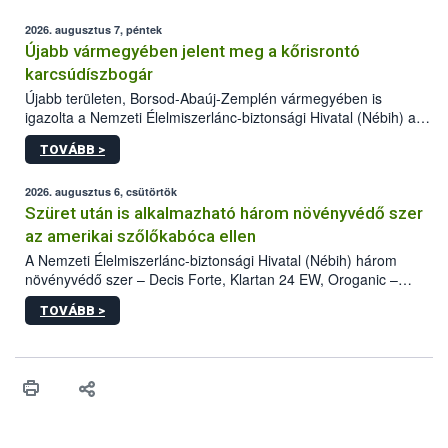
2026. augusztus 7, péntek
Újabb vármegyében jelent meg a kőrisrontó
karcsúdíszbogár
Újabb területen, Borsod-Abaúj-Zemplén vármegyében is
igazolta a Nemzeti Élelmiszerlánc-biztonsági Hivatal (Nébih) a
kőrisrontó karcsúdíszbogár (Agrilus planipennis) jelenlétét. A
TOVÁBB >
kártevőt nem csak színcsapdában találták meg, de már fertőzött
fában is azonosították. A növényvédelmi szakemberek folytatják
az intenzív felderítést, emellett az intézkedéseket a szlovák
2026. augusztus 6, csütörtök
hatósággal is összehangolják a terjedés megállítása érdekében.
Szüret után is alkalmazható három növényvédő szer
az amerikai szőlőkabóca ellen
A Nemzeti Élelmiszerlánc-biztonsági Hivatal (Nébih) három
növényvédő szer – Decis Forte, Klartan 24 EW, Oroganic –
engedélyokiratát módosította, így azok a szüretet követően,
TOVÁBB >
egészen a vesszőérettség (BBCH 91) stádiumáig
felhasználhatóak a szőlőben. A kiterjesztések célja, hogy a korai
érésű szőlőkben is legyen lehetőség a károsító elleni további
védekezésre. Az Oroganic készítmény kis kiszerelésben kiskerti
felhasználók számára is elérhető és ökológiai termesztésben is
engedélyezett.