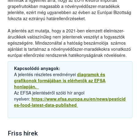
felhívták a figyelmet arra, hogy az EU-n kívülről importált
grapefruitokban magasabb a növényvédőszer-maradékok
jelenléte, ezért még ugyanebben az évben az Európai Bizottság
fokozta az ezirányú határellenőrzéseket.
A jelentés azt mutatja, hogy a 2021-ben elemzett élelmiszer-
árucikkek valószínűleg nem jelentenek veszélyt a fogyasztók
egészségére. Mindazonáltal a hatóság beszámolója számos
ajánlást is tartalmaz a növényvédőszer-maradékokra vonatkozó
európai ellenőrzési rendszerek hatékonyságának növelésére.
Kapcsolódó anyagok:
A jelentés részletes eredményei
diagramok és
grafikonok formájában is elérhetők az EFSA
honlapján.
Az EFSA jelentéséről szóló hír angol
nyelven:
https://www.efsa.europa.eu/en/news/pesticid
es-food-latest-data-published
Friss hírek