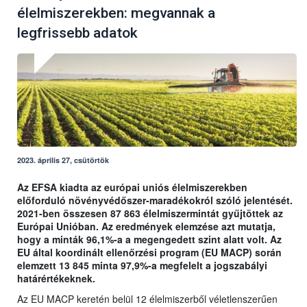
élelmiszerekben: megvannak a
legfrissebb adatok
2023. április 27, csütörtök
Az EFSA kiadta az európai uniós élelmiszerekben
előforduló növényvédőszer-maradékokról szóló jelentését.
2021-ben összesen 87 863 élelmiszermintát gyűjtöttek az
Európai Unióban. Az eredmények elemzése azt mutatja,
hogy a minták 96,1%-a a megengedett szint alatt volt. Az
EU által koordinált ellenőrzési program (EU MACP) során
elemzett 13 845 minta 97,9%-a megfelelt a jogszabályi
határértékeknek.
Az EU MACP keretén belül 12 élelmiszerből véletlenszerűen