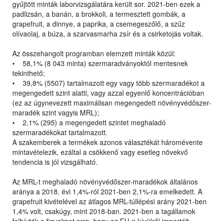
gyűjtött minták laborvizsgálatára került sor. 2021-ben ezek a
padlizsán, a banán, a brokkoli, a termesztett gombák, a
grapefruit, a dinnye, a paprika, a csemegeszőlő, a szűz
olívaolaj, a búza, a szarvasmarha zsír és a csirketojás voltak.
Az összehangolt programban elemzett minták közül:
• 58,1% (8 043 minta) szermaradványoktól mentesnek
tekinthető;
• 39,8% (5507) tartalmazott egy vagy több szermaradékot a
megengedett szint alatti, vagy azzal egyenlő koncentrációban
(ez az úgynevezett maximálisan megengedett növényvédőszer-
maradék szint vagyis MRL);
• 2,1% (295) a megengedett szintet meghaladó
szermaradékokat tartalmazott.
A szakemberek a termékek azonos választékát háromévente
mintavételezik, ezáltal a csökkenő vagy esetleg növekvő
tendencia is jól vizsgálható.
Az MRL-t meghaladó növényvédőszer-maradékok általános
aránya a 2018. évi 1,4%-ról 2021-ben 2,1%-ra emelkedett. A
grapefruit kivételével az átlagos MRL-túllépési arány 2021-ben
1,4% volt, csakúgy, mint 2018-ban. 2021-ben a tagállamok