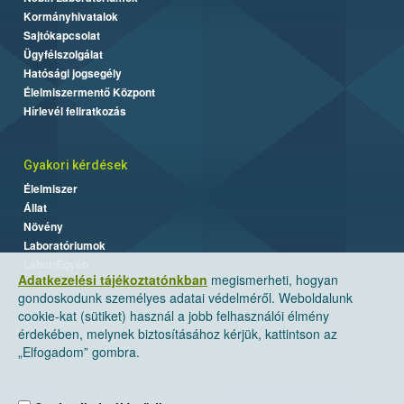
Kormányhivatalok
Sajtókapcsolat
Ügyfélszolgálat
Hatósági jogsegély
Élelmiszermentő Központ
Hírlevél feliratkozás
Gyakori kérdések
Élelmiszer
Állat
Növény
Laboratóriumok
Labor/Egyéb
Adatkezelési tájékoztatónkban
megismerheti, hogyan
gondoskodunk személyes adatai védelméről. Weboldalunk
cookie-kat (sütiket) használ a jobb felhasználói élmény
érdekében, melynek biztosításához kérjük, kattintson az
„Elfogadom” gombra.