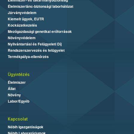
Élelmiszerlánc-biztonsági laborhálózat
Járványvédelem
Kiemelt ügyek, EUTR
Kockázatkezelés
Mezőgazdasági genetikai erőforrások
Növényvédelem
Nyilvántartási és Felügyeleti Díj
Rendszerszervezés és felügyelet
Termékpálya-ellenőrzés
Ügyintézés
Élelmiszer
Állat
Növény
Labor/Egyéb
Kapcsolat
Nébih Igazgatóságok
Nébih Laboratóriumok