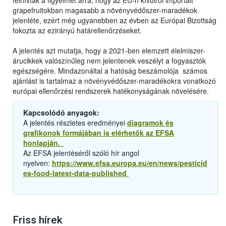
felhívták a figyelmet arra, hogy az EU-n kívülről importált
grapefruitokban magasabb a növényvédőszer-maradékok
jelenléte, ezért még ugyanebben az évben az Európai Bizottság
fokozta az ezirányú határellenőrzéseket.
A jelentés azt mutatja, hogy a 2021-ben elemzett élelmiszer-
árucikkek valószínűleg nem jelentenek veszélyt a fogyasztók
egészségére. Mindazonáltal a hatóság beszámolója számos
ajánlást is tartalmaz a növényvédőszer-maradékokra vonatkozó
európai ellenőrzési rendszerek hatékonyságának növelésére.
Kapcsolódó anyagok:
A jelentés részletes eredményei
diagramok és
grafikonok formájában is elérhetők az EFSA
honlapján.
Az EFSA jelentéséről szóló hír angol
nyelven:
https://www.efsa.europa.eu/en/news/pesticid
es-food-latest-data-published
Friss hírek