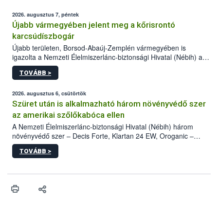
2026. augusztus 7, péntek
Újabb vármegyében jelent meg a kőrisrontó
karcsúdíszbogár
Újabb területen, Borsod-Abaúj-Zemplén vármegyében is
igazolta a Nemzeti Élelmiszerlánc-biztonsági Hivatal (Nébih) a
kőrisrontó karcsúdíszbogár (Agrilus planipennis) jelenlétét. A
TOVÁBB >
kártevőt nem csak színcsapdában találták meg, de már fertőzött
fában is azonosították. A növényvédelmi szakemberek folytatják
az intenzív felderítést, emellett az intézkedéseket a szlovák
2026. augusztus 6, csütörtök
hatósággal is összehangolják a terjedés megállítása érdekében.
Szüret után is alkalmazható három növényvédő szer
az amerikai szőlőkabóca ellen
A Nemzeti Élelmiszerlánc-biztonsági Hivatal (Nébih) három
növényvédő szer – Decis Forte, Klartan 24 EW, Oroganic –
engedélyokiratát módosította, így azok a szüretet követően,
TOVÁBB >
egészen a vesszőérettség (BBCH 91) stádiumáig
felhasználhatóak a szőlőben. A kiterjesztések célja, hogy a korai
érésű szőlőkben is legyen lehetőség a károsító elleni további
védekezésre. Az Oroganic készítmény kis kiszerelésben kiskerti
felhasználók számára is elérhető és ökológiai termesztésben is
engedélyezett.