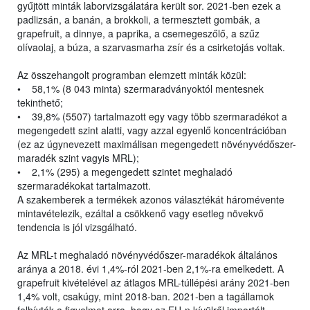
gyűjtött minták laborvizsgálatára került sor. 2021-ben ezek a
padlizsán, a banán, a brokkoli, a termesztett gombák, a
grapefruit, a dinnye, a paprika, a csemegeszőlő, a szűz
olívaolaj, a búza, a szarvasmarha zsír és a csirketojás voltak.
Az összehangolt programban elemzett minták közül:
• 58,1% (8 043 minta) szermaradványoktól mentesnek
tekinthető;
• 39,8% (5507) tartalmazott egy vagy több szermaradékot a
megengedett szint alatti, vagy azzal egyenlő koncentrációban
(ez az úgynevezett maximálisan megengedett növényvédőszer-
maradék szint vagyis MRL);
• 2,1% (295) a megengedett szintet meghaladó
szermaradékokat tartalmazott.
A szakemberek a termékek azonos választékát háromévente
mintavételezik, ezáltal a csökkenő vagy esetleg növekvő
tendencia is jól vizsgálható.
Az MRL-t meghaladó növényvédőszer-maradékok általános
aránya a 2018. évi 1,4%-ról 2021-ben 2,1%-ra emelkedett. A
grapefruit kivételével az átlagos MRL-túllépési arány 2021-ben
1,4% volt, csakúgy, mint 2018-ban. 2021-ben a tagállamok