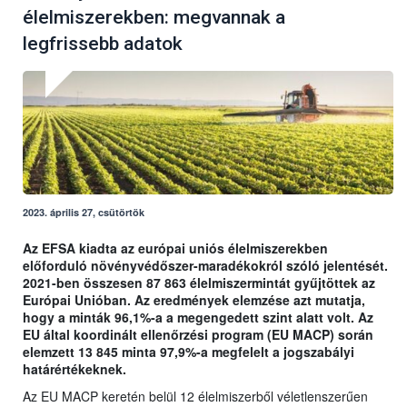
élelmiszerekben: megvannak a
legfrissebb adatok
2023. április 27, csütörtök
Az EFSA kiadta az európai uniós élelmiszerekben
előforduló növényvédőszer-maradékokról szóló jelentését.
2021-ben összesen 87 863 élelmiszermintát gyűjtöttek az
Európai Unióban. Az eredmények elemzése azt mutatja,
hogy a minták 96,1%-a a megengedett szint alatt volt. Az
EU által koordinált ellenőrzési program (EU MACP) során
elemzett 13 845 minta 97,9%-a megfelelt a jogszabályi
határértékeknek.
Az EU MACP keretén belül 12 élelmiszerből véletlenszerűen