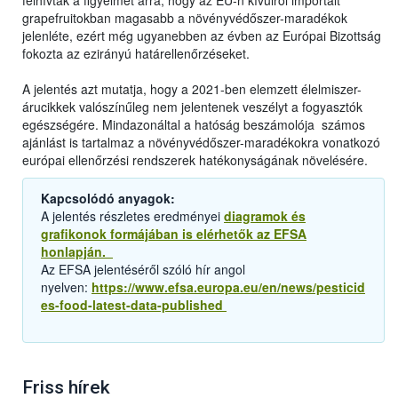
felhívták a figyelmet arra, hogy az EU-n kívülről importált
grapefruitokban magasabb a növényvédőszer-maradékok
jelenléte, ezért még ugyanebben az évben az Európai Bizottság
fokozta az ezirányú határellenőrzéseket.
A jelentés azt mutatja, hogy a 2021-ben elemzett élelmiszer-
árucikkek valószínűleg nem jelentenek veszélyt a fogyasztók
egészségére. Mindazonáltal a hatóság beszámolója számos
ajánlást is tartalmaz a növényvédőszer-maradékokra vonatkozó
európai ellenőrzési rendszerek hatékonyságának növelésére.
Kapcsolódó anyagok:
A jelentés részletes eredményei
diagramok és
grafikonok formájában is elérhetők az EFSA
honlapján.
Az EFSA jelentéséről szóló hír angol
nyelven:
https://www.efsa.europa.eu/en/news/pesticid
es-food-latest-data-published
Friss hírek