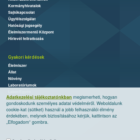
Kormányhivatalok
Sajtókapcsolat
Ügyfélszolgálat
Hatósági jogsegély
Élelmiszermentő Központ
Hírlevél feliratkozás
Gyakori kérdések
Élelmiszer
Állat
Növény
Laboratóriumok
Labor/Egyéb
Adatkezelési tájékoztatónkban
megismerheti, hogyan
gondoskodunk személyes adatai védelméről. Weboldalunk
cookie-kat (sütiket) használ a jobb felhasználói élmény
érdekében, melynek biztosításához kérjük, kattintson az
„Elfogadom” gombra.