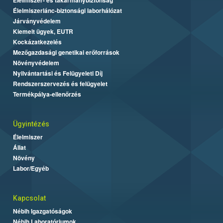
Élelmiszerlánc-biztonsági laborhálózat
Járványvédelem
Kiemelt ügyek, EUTR
Kockázatkezelés
Mezőgazdasági genetikai erőforrások
Növényvédelem
Nyilvántartási és Felügyeleti Díj
Rendszerszervezés és felügyelet
Termékpálya-ellenőrzés
Ügyintézés
Élelmiszer
Állat
Növény
Labor/Egyéb
Kapcsolat
Nébih Igazgatóságok
Nébih Laboratóriumok