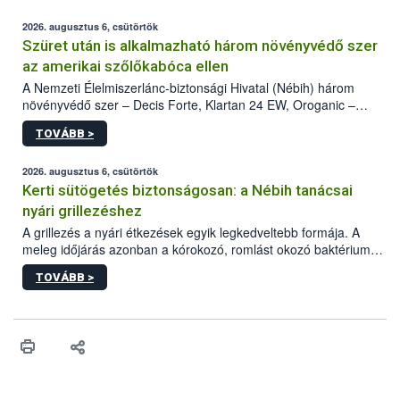
2026. augusztus 6, csütörtök
Szüret után is alkalmazható három növényvédő szer
az amerikai szőlőkabóca ellen
A Nemzeti Élelmiszerlánc-biztonsági Hivatal (Nébih) három
növényvédő szer – Decis Forte, Klartan 24 EW, Oroganic –
engedélyokiratát módosította, így azok a szüretet követően,
TOVÁBB >
egészen a vesszőérettség (BBCH 91) stádiumáig
felhasználhatóak a szőlőben. A kiterjesztések célja, hogy a korai
érésű szőlőkben is legyen lehetőség a károsító elleni további
2026. augusztus 6, csütörtök
védekezésre. Az Oroganic készítmény kis kiszerelésben kiskerti
Kerti sütögetés biztonságosan: a Nébih tanácsai
felhasználók számára is elérhető és ökológiai termesztésben is
nyári grillezéshez
engedélyezett.
A grillezés a nyári étkezések egyik legkedveltebb formája. A
meleg időjárás azonban a kórokozó, romlást okozó baktériumok
gyorsabb szaporodásának is kedvez. A szabadtéri sütögetés
TOVÁBB >
ezért nem csupán a megfelelő sütési technikáról szól: legalább
ilyen fontos az alapanyagok biztonságos kezelése, az alapvető
higiéniai szabályok betartása, a megfelelő hőkezelés, valamint a
maradékok szakszerű tárolása. A Nemzeti Élelmiszerlánc-
biztonsági Hivatal (Nébih) Oktatási Programja összegyűjtötte a
biztonságos grillezés legfontosabb tudnivalóit.