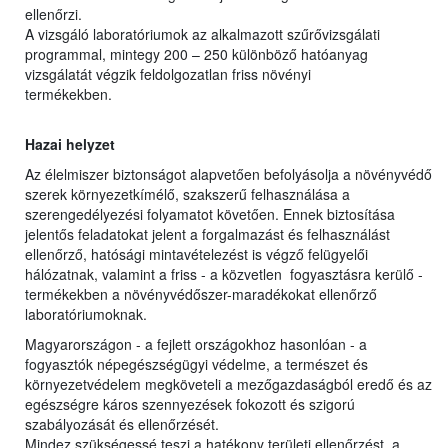
ellenőrzi.
A vizsgáló laboratóriumok az alkalmazott szűrővizsgálati
programmal, mintegy 200 – 250 különböző hatóanyag
vizsgálatát végzik feldolgozatlan friss növényi
termékekben.
Hazai helyzet
Az élelmiszer biztonságot alapvetően befolyásolja a növényvédő
szerek környezetkímélő, szakszerű felhasználása a
szerengedélyezési folyamatot követően. Ennek biztosítása
jelentős feladatokat jelent a forgalmazást és felhasználást
ellenőrző, hatósági mintavételezést is végző felügyelői
hálózatnak, valamint a friss - a közvetlen fogyasztásra kerülő -
termékekben a növényvédőszer-maradékokat ellenőrző
laboratóriumoknak.
Magyarországon - a fejlett országokhoz hasonlóan - a
fogyasztók népegészségügyi védelme, a természet és
környezetvédelem megköveteli a mezőgazdaságból eredő és az
egészségre káros szennyezések fokozott és szigorú
szabályozását és ellenőrzését.
Mindez szükségessé teszi a hatékony területi ellenőrzést, a