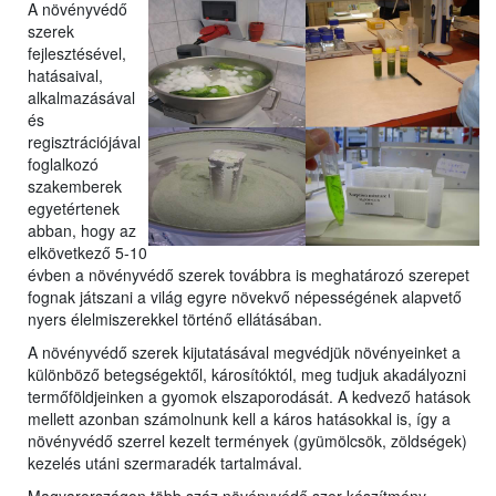
A növényvédő
szerek
fejlesztésével,
hatásaival,
a
lkalmazásával
és
regisztrációjával
foglalkozó
szakemberek
egyetérte
nek
abban, hogy az
elkövetkező 5-10
évben a növényvédő szerek továbbra is meghatározó szerepet
fognak játszani a világ egyre növekvő népességének alapvető
nyers élelmiszerekkel történő ellátásában.
A növényvédő szerek kijutatásával megvédjük növényeinket a
különböző betegségektől, károsítóktól, meg tudjuk akadályozni
termőföldjeinken a gyomok elszaporodását. A kedvező hatások
mellett azonban számolnunk kell a káros hatásokkal is, így a
növényvédő szerrel kezelt termények (gyümölcsök, zöldségek)
kezelés utáni szermaradék tartalmával.