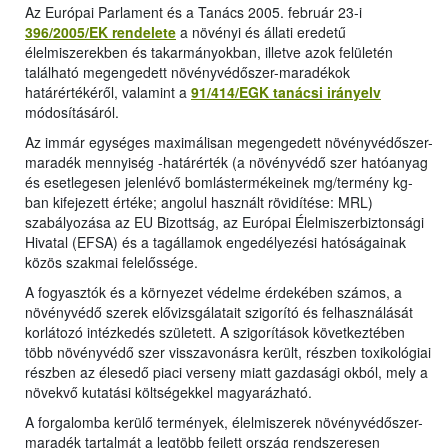
Az Európai Parlament és a Tanács 2005. február 23-i
396/2005/EK rendelete
a növényi és állati eredetű
élelmiszerekben és takarmányokban, illetve azok felületén
található megengedett növényvédőszer-maradékok
határértékéről, valamint a
91/414/EGK tanácsi irányelv
módosításáról.
Az immár egységes maximálisan megengedett növényvédőszer-
maradék mennyiség -határérték (a növényvédő szer hatóanyag
és esetlegesen jelenlévő bomlástermékeinek mg/termény kg-
ban kifejezett értéke; angolul használt rövidítése: MRL)
szabályozása az EU Bizottság, az Európai Élelmiszerbiztonsági
Hivatal (EFSA) és a tagállamok engedélyezési hatóságainak
közös szakmai felelőssége.
A fogyasztók és a környezet védelme érdekében számos, a
növényvédő szerek elővizsgálatait szigorító és felhasználását
korlátozó intézkedés született. A szigorítások következtében
több növényvédő szer visszavonásra került, részben toxikológiai
részben az élesedő piaci verseny miatt gazdasági okból, mely a
növekvő kutatási költségekkel magyarázható.
A forgalomba kerülő termények, élelmiszerek növényvédőszer-
maradék tartalmát a legtöbb fejlett ország rendszeresen