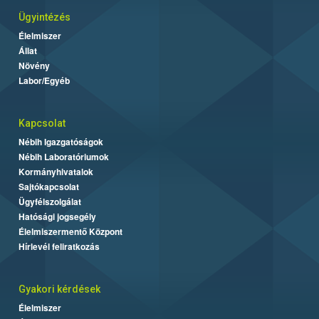
Ügyintézés
Élelmiszer
Állat
Növény
Labor/Egyéb
Kapcsolat
Nébih Igazgatóságok
Nébih Laboratóriumok
Kormányhivatalok
Sajtókapcsolat
Ügyfélszolgálat
Hatósági jogsegély
Élelmiszermentő Központ
Hírlevél feliratkozás
Gyakori kérdések
Élelmiszer