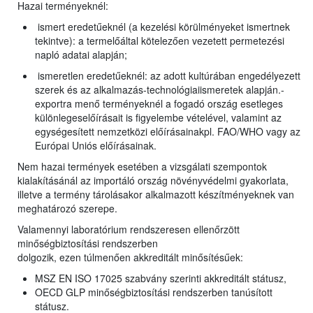
Hazai terményeknél:
ismert eredetűeknél (a kezelési körülményeket ismertnek
tekintve): a termelőáltal kötelezően vezetett permetezési
napló adatai alapján;
ismeretlen eredetűeknél: az adott kultúrában engedélyezett
szerek és az alkalmazás-technológiaiismeretek alapján.-
exportra menő terményeknél a fogadó ország esetleges
különlegeselőírásait is figyelembe vételével, valamint az
egységesített nemzetközi előírásainakpl. FAO/WHO vagy az
Európai Uniós előírásainak.
Nem hazai termények esetében a vizsgálati szempontok
kialakításánál az importáló ország növényvédelmi gyakorlata,
illetve a termény tárolásakor alkalmazott készítményeknek van
meghatározó szerepe.
Valamennyi laboratórium rendszeresen ellenőrzött
minőségbiztosítási rendszerben
dolgozik, ezen túlmenően akkreditált minősítésűek:
MSZ EN ISO 17025 szabvány szerinti akkreditált státusz,
OECD GLP minőségbiztosítási rendszerben tanúsított
státusz.