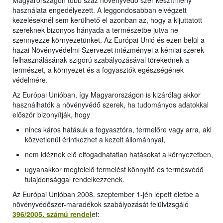
Magyarországon több száz növényvédő szer készítmény
használata engedélyezett. A leggondosabban elvégzett
kezeléseknél sem kerülhető el azonban az, hogy a kijuttatott
szereknek bizonyos hányada a természetbe jutva ne
szennyezze környezetünket. Az Európai Unió és ezen belül a
hazai Növényvédelmi Szervezet intézményei a kémiai szerek
felhasználásának szigorú szabályozásával törekednek a
természet, a környezet és a fogyasztók egészségének
védelmére.
Az Európai Unióban, így Magyarországon is kizárólag akkor
használhatók a növényvédő szerek, ha tudományos adatokkal
először bizonyítják, hogy
nincs káros hatásuk a fogyasztóra, termelőre vagy arra, aki
közvetlenül érintkezhet a kezelt állománnyal,
nem idéznek elő elfogadhatatlan hatásokat a környezetben,
ugyanakkor megfelelő termelést könnyítő és termésvédő
tulajdonsággal rendelkezzenek.
Az Európai Unióban 2008. szeptember 1-jén lépett életbe a
növényvédőszer-maradékok szabályozását felülvizsgáló
396/2005. számú rendel
et: