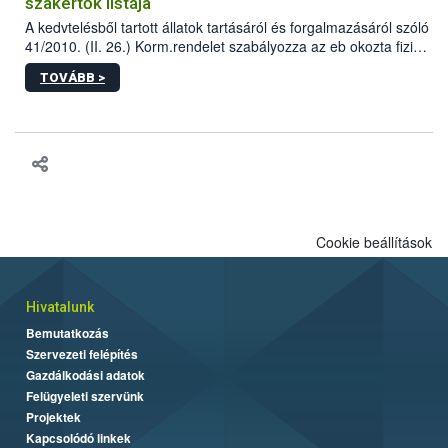
szakértők listája
A kedvtelésből tartott állatok tartásáról és forgalmazásáról szóló
41/2010. (II. 26.) Korm.rendelet szabályozza az eb okozta fizikai
sérülés, illetve ennek veszélye keletkezésekor felmerülő
TOVÁBB >
hatósági feladatokat, valamint a veszélyes eb tartását és annak
engedélyezését. Ezen eljárások során szükség esetén be kell
vonni az ebek viselkedésének megítélésében jártas szakértőt.
Cookie beállítások
Hivatalunk
Bemutatkozás
Szervezeti felépítés
Gazdálkodási adatok
Felügyeleti szervünk
Projektek
Kapcsolódó linkek