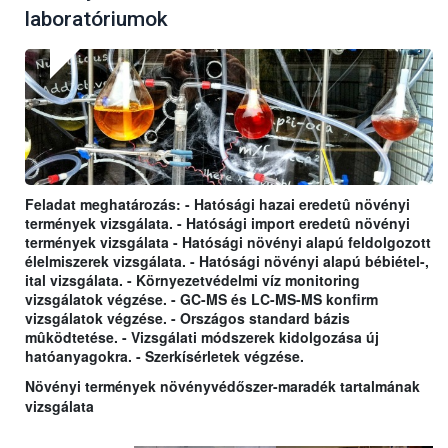
laboratóriumok
Feladat meghatározás: - Hatósági hazai eredetû növényi
termények vizsgálata. - Hatósági import eredetû növényi
termények vizsgálata - Hatósági növényi alapú feldolgozott
élelmiszerek vizsgálata. - Hatósági növényi alapú bébiétel-,
ital vizsgálata. - Környezetvédelmi víz monitoring
vizsgálatok végzése. - GC-MS és LC-MS-MS konfirm
vizsgálatok végzése. - Országos standard bázis
mûködtetése. - Vizsgálati módszerek kidolgozása új
hatóanyagokra. - Szerkísérletek végzése.
Növényi termények növényvédőszer-maradék tartalmának
vizsgálata