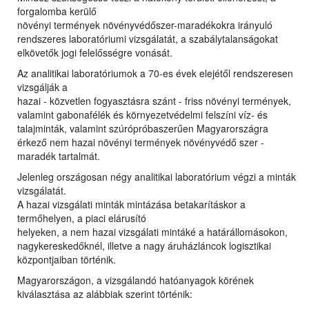
forgalomba kerülő
növényi termények növényvédőszer-maradékokra irányuló
rendszeres laboratóriumi vizsgálatát, a szabálytalanságokat
elkövetők jogi felelősségre vonását.
Az analitikai laboratóriumok a 70-es évek elejétől rendszeresen
vizsgálják a
hazai - közvetlen fogyasztásra szánt - friss növényi termények,
valamint gabonafélék és környezetvédelmi felszíni víz- és
talajminták, valamint szúrópróbaszerűen Magyarországra
érkező nem hazai növényi termények növényvédő szer -
maradék tartalmát.
Jelenleg országosan négy analitikai laboratórium végzi a minták
vizsgálatát.
A hazai vizsgálati minták mintázása betakarításkor a
termőhelyen, a piaci elárusító
helyeken, a nem hazai vizsgálati mintáké a határállomásokon,
nagykereskedőknél, illetve a nagy áruházláncok logisztikai
központjaiban történik.
Magyarországon, a vizsgálandó hatóanyagok körének
kiválasztása az alábbiak szerint történik: