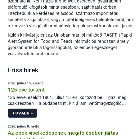
szabható ki. Nem hazai termények esetében, gyakrabban
előforduló kifogásolt minta esetében, saját hatáskörben
intézkedünk a kérdéses relációból származó import tétel
ismételt vizsgálatáról, vagy a tétel ideiglenes beléptetéséről, ami
a kedvező vizsgálati eredményig forgalmazási korlátozást jelent.
Külön kihívást jelent az Unióban már jól működő RASFF (Rapid
Alert System for Food and Feed) információs rendszer, amely
gyorsan értesíti a tagországokat, az emberi egészséget
veszélyeztető problémáról.
Friss hírek
2026. július 15, szerda
125 éve történt
125 évvel ezelőtt 1901. július 15-én, költözött be – igaz, még
csak részben – a budapesti m. kir. állami vetőmagvizsgáló
állomás a Kis Rókus utca 15. szám alatti, Czigler Győző által
TOVÁBB >
tervezett új épületébe.
2026. július 6, hétfő
Az ebek viselkedésének megítélésében jártas