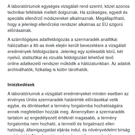
A laboratóriumok egységes vizsgálati rend szerint, közel azonos
technikai feltételek mellett dolgoznak. Ha szükséges, egyedi és
speciális ellenőrző módszereket alkalmaznak. Megállapítható,
hogy a jelenlegi ellenőrzési rendszer alkalmas az EU szigorú
előírásainak.
A számítógépes adatfeldolgozás a szermaradék analitikai
hálózatban a 80-as évek elején került bevezetésre a vizsgálati
eredmények feldolgozásra. Jelenleg egy szélesebb körű, két
nyelvű, statisztikai és vizuális feldolgozást lehetővé tevő
online adatkezelő rendszer működik a hálózatunkban. Az adatok
archiválhatók, fizikailag is külön tárolhatók.
Intézkedések
A laboratóriumok a vizsgálati eredményeket minden esetben az
érvényes Uniós szermaradék határérték előírásokkal vetik
egybe, és döntéseiket a termény forgalomba hozhatóságára
ennek megfelelően hozzák meg. Amennyiben a szermaradék
tartalom az engedélyezett értéknél magasabb, a termény
forgalomba nem hozható, a termelő és forgalmazó ellen
hatósági, államigazgatási eljárás indul, és növényvédelmi bírság