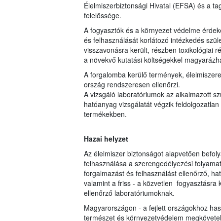
Élelmiszerbiztonsági Hivatal (EFSA) és a 
felelőssége.
A fogyasztók és a környezet védelme érdeké
és felhasználását korlátozó intézkedés szül
visszavonásra került, részben toxikológiai 
a növekvő kutatási költségekkel magyarázh
A forgalomba kerülő termények, élelmiszere
ország rendszeresen ellenőrzi.
A vizsgáló laboratóriumok az alkalmazott s
hatóanyag vizsgálatát végzik feldolgozatlan 
termékekben.
Hazai helyzet
Az élelmiszer biztonságot alapvetően befol
felhasználása a szerengedélyezési folyamato
forgalmazást és felhasználást ellenőrző, hat
valamint a friss - a közvetlen fogyasztásr
ellenőrző laboratóriumoknak.
Magyarországon - a fejlett országokhoz ha
természet és környezetvédelem megkövetel