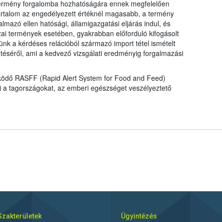
a termény forgalomba hozhatóságára ennek megfelelően
talom az engedélyezett értéknél magasabb, a termény
mazó ellen hatósági, államigazgatási eljárás indul, és
ai termények esetében, gyakrabban előforduló kifogásolt
nk a kérdéses relációból származó import tétel ismételt
tetéséről, ami a kedvező vizsgálati eredményig forgalmazási
működő RASFF (Rapid Alert System for Food and Feed)
ti a tagországokat, az emberi egészséget veszélyeztető
Szakterületek
Ügyintézés