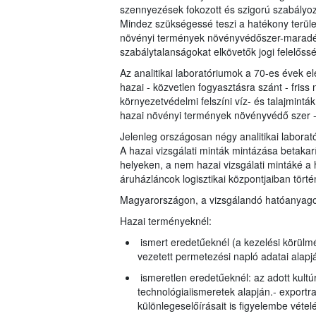
szennyezések fokozott és szigorú szabályoz
Mindez szükségessé teszi a hatékony terület
növényi termények növényvédőszer-maradéko
szabálytalanságokat elkövetők jogi felelőss
Az analitikai laboratóriumok a 70-es évek el
hazai - közvetlen fogyasztásra szánt - fris
környezetvédelmi felszíni víz- és talajmin
hazai növényi termények növényvédő szer -
Jelenleg országosan négy analitikai laborató
A hazai vizsgálati minták mintázása betakarí
helyeken, a nem hazai vizsgálati mintáké a
áruházláncok logisztikai központjaiban történ
Magyarországon, a vizsgálandó hatóanyagok 
Hazai terményeknél:
ismert eredetűeknél (a kezelési körülmé
vezetett permetezési napló adatai alapj
ismeretlen eredetűeknél: az adott kult
technológiaiismeretek alapján.- export
különlegeselőírásait is figyelembe vétel