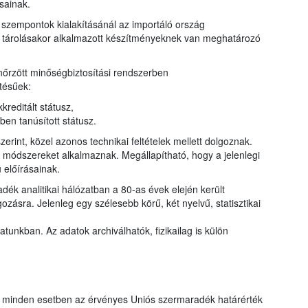
sainak.
szempontok kialakításánál az importáló ország
ny tárolásakor alkalmazott készítményeknek van meghatározó
őrzött minőségbiztosítási rendszerben
tésűek:
reditált státusz,
n tanúsított státusz.
erint, közel azonos technikai feltételek mellett dolgoznak.
ő módszereket alkalmaznak. Megállapítható, hogy a jelenlegi
 előírásainak.
ék analitikai hálózatban a 80-as évek elején került
zásra. Jelenleg egy szélesebb körű, két nyelvű, statisztikai
tunkban. Az adatok archiválhatók, fizikailag is külön
t minden esetben az érvényes Uniós szermaradék határérték