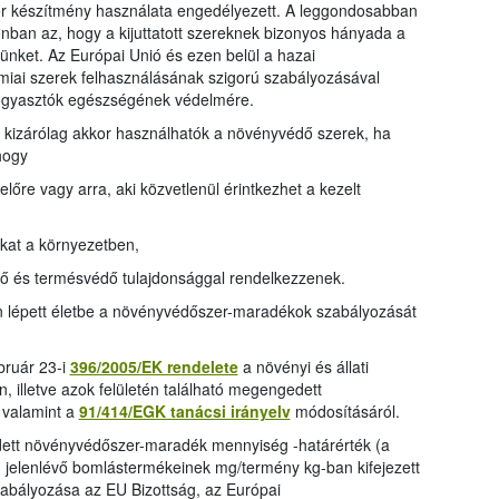
 készítmény használata engedélyezett. A leggondosabban
onban az, hogy a kijuttatott szereknek bizonyos hányada a
nket. Az Európai Unió és ezen belül a hazai
iai szerek felhasználásának szigorú szabályozásával
fogyasztók egészségének védelmére.
 kizárólag akkor használhatók a növényvédő szerek, ha
hogy
lőre vagy arra, aki közvetlenül érintkezhet a kezelt
kat a környezetben,
tő és termésvédő tulajdonsággal rendelkezzenek.
 lépett életbe a növényvédőszer-maradékok szabályozását
bruár 23-i
396/2005/EK rendelete
a növényi és állati
 illetve azok felületén található megengedett
 valamint a
91/414/EGK tanácsi irányelv
módosításáról.
tt növényvédőszer-maradék mennyiség -határérték (a
jelenlévő bomlástermékeinek mg/termény kg-ban kifejezett
zabályozása az EU Bizottság, az Európai