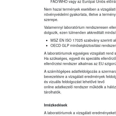
FAO/WHO vagy az Európai Uniós előírá
Nem hazai termények esetében a vizsgálati 
növényvédelmi gyakorlata, illetve a termé
szerepe.
Valamennyi laboratórium rendszeresen ellen
dolgozik, ezen túlmenően akkreditált minősí
MSZ EN ISO 17025 szabvány szerinti akk
OECD GLP minőségbiztosítási rendszerbe
A laboratóriumok egységes vizsgálati rend sz
Ha szükséges, egyedi és speciális ellenőrz
ellenőrzési rendszer alkalmas az EU szigorú
A számítógépes adatfeldolgozás a szermarad
bevezetésre a vizsgálati eredmények feldolgo
és vizuális feldolgozást lehetővé tevő
online adatkezelő rendszer működik a hálóza
tárolhatók.
Intézkedések
A laboratóriumok a vizsgálati eredményeke