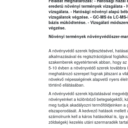
Feladat meghatározás: - Hatósági hazai 
eredetû növényi termények vizsgálata - 
vizsgálata. - Hatósági növényi alapú bébi
vizsgálatok végzése. - GC-MS és LC-MS-
bázis mûködtetése. - Vizsgálati módszer
végzése.
Növényi termények növényvédőszer-mara
A növényvédő szerek fejlesztésével, hatásai
a
lkalmazásával és regisztrációjával foglalko
szakemberek egyetérte
nek abban, hogy az 
5-10 évben a növényvédő szerek továbbra i
meghatározó szerepet fognak játszani a vil
növekvő népességének alapvető nyers élel
történő ellátásában.
A növényvédő szerek kijutatásával megvédj
növényeinket a különböző betegségektől, kár
meg tudjuk akadályozni termőföldjeinken a
elszaporodását. A kedvező hatások mellett
számolnunk kell a káros hatásokkal is, így
zöldségek) kezelés utáni szermaradék tarta