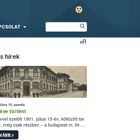
PCSOLAT
s hírek
úlius 15, szerda
éve történt
vvel ezelőtt 1901. július 15-én, költözött be
z, még csak részben – a budapesti m. kir.
i vetőmagvizsgáló állomás a Kis Rókus utca
VÁBB >
ám alatti, Czigler Győző által tervezett új