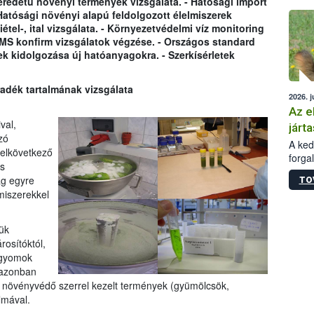
eredetû növényi termények vizsgálata. - Hatósági import
épüle
Hatósági növényi alapú feldolgozott élelmiszerek
étel-, ital vizsgálata. - Környezetvédelmi víz monitoring
MS konfirm vizsgálatok végzése. - Országos standard
ek kidolgozása új hatóanyagokra. - Szerkísérletek
dék tartalmának vizsgálata
2026. j
Az e
val,
járta
zó
A kedv
elkövetkező
forga
s
Korm.
ág egyre
TO
sérül
miszerekkel
felme
veszé
Ezen 
ük
vonni
osítóktól,
jártas
 gyomok
 azonban
 a növényvédő szerrel kezelt termények (gyümölcsök,
lmával.