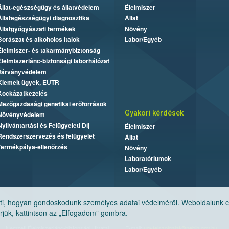
Állat-egészségügy és állatvédelem
Élelmiszer
Állategészségügyi diagnosztika
Állat
Állatgyógyászati termékek
Növény
Borászat és alkoholos italok
Labor/Egyéb
Élelmiszer- és takarmánybiztonság
Élelmiszerlánc-biztonsági laborhálózat
Járványvédelem
Kiemelt ügyek, EUTR
Kockázatkezelés
Mezőgazdasági genetikai erőforrások
Gyakori kérdések
Növényvédelem
Nyilvántartási és Felügyeleti Díj
Élelmiszer
Rendszerszervezés és felügyelet
Állat
Termékpálya-ellenőrzés
Növény
Laboratóriumok
Labor/Egyéb
, hogyan gondoskodunk személyes adatai védelméről. Weboldalunk cook
jük, kattintson az „Elfogadom” gombra.
Nemzeti Élelmiszerlánc-biztonsági Hivatal
E-mail:
ugyfelszolgalat@nebih.gov.hu