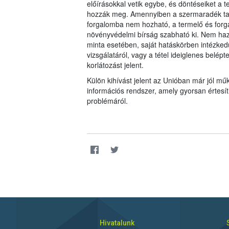
előírásokkal vetik egybe, és döntéseiket 
hozzák meg. Amennyiben a szermaradék tar
forgalomba nem hozható, a termelő és forgal
növényvédelmi bírság szabható ki. Nem haz
minta esetében, saját hatáskörben intézkedü
vizsgálatáról, vagy a tétel ideiglenes belép
korlátozást jelent.
Külön kihívást jelent az Unióban már jól 
információs rendszer, amely gyorsan értesí
problémáról.
Hivatalunk