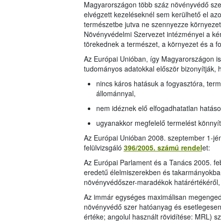
Magyarországon több száz növényvédő szer
elvégzett kezeléseknél sem kerülhető el az
természetbe jutva ne szennyezze környezetü
Növényvédelmi Szervezet intézményei a kém
törekednek a természet, a környezet és a 
Az Európai Unióban, így Magyarországon is
tudományos adatokkal először bizonyítják, 
nincs káros hatásuk a fogyasztóra, terme
állománnyal,
nem idéznek elő elfogadhatatlan hatáso
ugyanakkor megfelelő termelést könnyí
Az Európai Unióban 2008. szeptember 1-jén
felülvizsgáló
396/2005. számú rendel
et:
Az Európai Parlament és a Tanács 2005. fe
eredetű élelmiszerekben és takarmányokban,
növényvédőszer-maradékok határértékéről,
Az immár egységes maximálisan megengede
növényvédő szer hatóanyag és esetlegesen 
értéke; angolul használt rövidítése: MRL) s