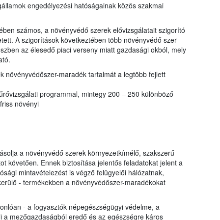
tagállamok engedélyezési hatóságainak közös szakmai
ben számos, a növényvédő szerek elővizsgálatait szigorító
etett. A szigorítások következtében több növényvédő szer
részben az élesedő piaci verseny miatt gazdasági okból, mely
ató.
k növényvédőszer-maradék tartalmát a legtöbb fejlett
zűrővizsgálati programmal, mintegy 200 – 250 különböző
friss növényi
yásolja a növényvédő szerek környezetkímélő, szakszerű
t követően. Ennek biztosítása jelentős feladatokat jelent a
ósági mintavételezést is végző felügyelői hálózatnak,
a kerülő - termékekben a növényvédőszer-maradékokat
sonlóan - a fogyasztók népegészségügyi védelme, a
i a mezőgazdaságból eredő és az egészségre káros