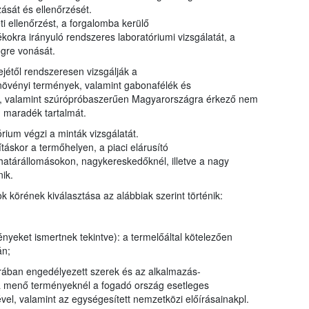
ását és ellenőrzését.
i ellenőrzést, a forgalomba kerülő
kra irányuló rendszeres laboratóriumi vizsgálatát, a
égre vonását.
ejétől rendszeresen vizsgálják a
s növényi termények, valamint gabonafélék és
ták, valamint szúrópróbaszerűen Magyarországra érkező nem
 maradék tartalmát.
rium végzi a minták vizsgálatát.
táskor a termőhelyen, a piaci elárusító
 határállomásokon, nagykereskedőknél, illetve a nagy
ik.
körének kiválasztása az alábbiak szerint történik:
nyeket ismertnek tekintve): a termelőáltal kötelezően
án;
úrában engedélyezett szerek és az alkalmazás-
ra menő terményeknél a fogadó ország esetleges
ével, valamint az egységesített nemzetközi előírásainakpl.