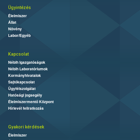
Ügyintézés
Élelmiszer
Állat
Növény
Labor/Egyéb
Kapcsolat
Nébih Igazgatóságok
Nébih Laboratóriumok
Kormányhivatalok
Sajtókapcsolat
Ügyfélszolgálat
Hatósági jogsegély
Élelmiszermentő Központ
Hírlevél feliratkozás
Gyakori kérdések
Élelmiszer