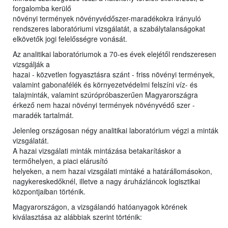
forgalomba kerülő
növényi termények növényvédőszer-maradékokra irányuló
rendszeres laboratóriumi vizsgálatát, a szabálytalanságokat
elkövetők jogi felelősségre vonását.
Az analitikai laboratóriumok a 70-es évek elejétől rendszeresen
vizsgálják a
hazai - közvetlen fogyasztásra szánt - friss növényi termények,
valamint gabonafélék és környezetvédelmi felszíni víz- és
talajminták, valamint szúrópróbaszerűen Magyarországra
érkező nem hazai növényi termények növényvédő szer -
maradék tartalmát.
Jelenleg országosan négy analitikai laboratórium végzi a minták
vizsgálatát.
A hazai vizsgálati minták mintázása betakarításkor a
termőhelyen, a piaci elárusító
helyeken, a nem hazai vizsgálati mintáké a határállomásokon,
nagykereskedőknél, illetve a nagy áruházláncok logisztikai
központjaiban történik.
Magyarországon, a vizsgálandó hatóanyagok körének
kiválasztása az alábbiak szerint történik: