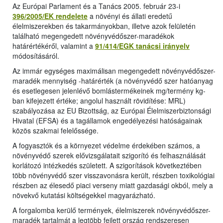
Az Európai Parlament és a Tanács 2005. február 23-i
396/2005/EK rendelete
a növényi és állati eredetű
élelmiszerekben és takarmányokban, illetve azok felületén
található megengedett növényvédőszer-maradékok
határértékéről, valamint a
91/414/EGK tanácsi irányelv
módosításáról.
Az immár egységes maximálisan megengedett növényvédőszer-
maradék mennyiség -határérték (a növényvédő szer hatóanyag
és esetlegesen jelenlévő bomlástermékeinek mg/termény kg-
ban kifejezett értéke; angolul használt rövidítése: MRL)
szabályozása az EU Bizottság, az Európai Élelmiszerbiztonsági
Hivatal (EFSA) és a tagállamok engedélyezési hatóságainak
közös szakmai felelőssége.
A fogyasztók és a környezet védelme érdekében számos, a
növényvédő szerek elővizsgálatait szigorító és felhasználását
korlátozó intézkedés született. A szigorítások következtében
több növényvédő szer visszavonásra került, részben toxikológiai
részben az élesedő piaci verseny miatt gazdasági okból, mely a
növekvő kutatási költségekkel magyarázható.
A forgalomba kerülő termények, élelmiszerek növényvédőszer-
maradék tartalmát a legtöbb fejlett ország rendszeresen