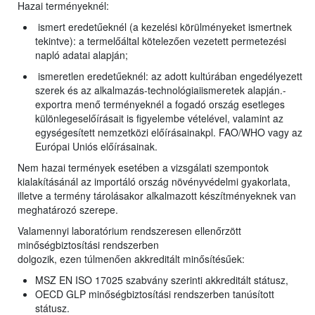
Hazai terményeknél:
ismert eredetűeknél (a kezelési körülményeket ismertnek
tekintve): a termelőáltal kötelezően vezetett permetezési
napló adatai alapján;
ismeretlen eredetűeknél: az adott kultúrában engedélyezett
szerek és az alkalmazás-technológiaiismeretek alapján.-
exportra menő terményeknél a fogadó ország esetleges
különlegeselőírásait is figyelembe vételével, valamint az
egységesített nemzetközi előírásainakpl. FAO/WHO vagy az
Európai Uniós előírásainak.
Nem hazai termények esetében a vizsgálati szempontok
kialakításánál az importáló ország növényvédelmi gyakorlata,
illetve a termény tárolásakor alkalmazott készítményeknek van
meghatározó szerepe.
Valamennyi laboratórium rendszeresen ellenőrzött
minőségbiztosítási rendszerben
dolgozik, ezen túlmenően akkreditált minősítésűek:
MSZ EN ISO 17025 szabvány szerinti akkreditált státusz,
OECD GLP minőségbiztosítási rendszerben tanúsított
státusz.