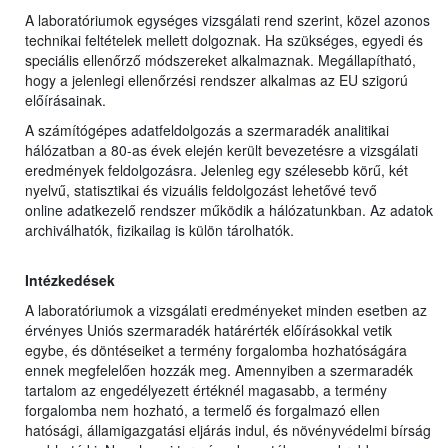
A laboratóriumok egységes vizsgálati rend szerint, közel azonos
technikai feltételek mellett dolgoznak. Ha szükséges, egyedi és
speciális ellenőrző módszereket alkalmaznak. Megállapítható,
hogy a jelenlegi ellenőrzési rendszer alkalmas az EU szigorú
előírásainak.
A számítógépes adatfeldolgozás a szermaradék analitikai
hálózatban a 80-as évek elején került bevezetésre a vizsgálati
eredmények feldolgozásra. Jelenleg egy szélesebb körű, két
nyelvű, statisztikai és vizuális feldolgozást lehetővé tevő
online adatkezelő rendszer működik a hálózatunkban. Az adatok
archiválhatók, fizikailag is külön tárolhatók.
Intézkedések
A laboratóriumok a vizsgálati eredményeket minden esetben az
érvényes Uniós szermaradék határérték előírásokkal vetik
egybe, és döntéseiket a termény forgalomba hozhatóságára
ennek megfelelően hozzák meg. Amennyiben a szermaradék
tartalom az engedélyezett értéknél magasabb, a termény
forgalomba nem hozható, a termelő és forgalmazó ellen
hatósági, államigazgatási eljárás indul, és növényvédelmi bírság