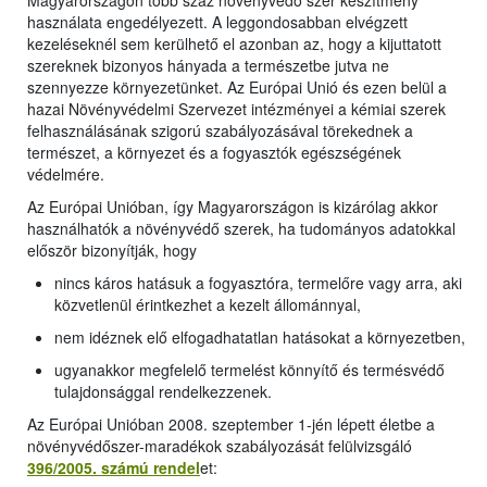
Magyarországon több száz növényvédő szer készítmény
használata engedélyezett. A leggondosabban elvégzett
kezeléseknél sem kerülhető el azonban az, hogy a kijuttatott
szereknek bizonyos hányada a természetbe jutva ne
szennyezze környezetünket. Az Európai Unió és ezen belül a
hazai Növényvédelmi Szervezet intézményei a kémiai szerek
felhasználásának szigorú szabályozásával törekednek a
természet, a környezet és a fogyasztók egészségének
védelmére.
Az Európai Unióban, így Magyarországon is kizárólag akkor
használhatók a növényvédő szerek, ha tudományos adatokkal
először bizonyítják, hogy
nincs káros hatásuk a fogyasztóra, termelőre vagy arra, aki
közvetlenül érintkezhet a kezelt állománnyal,
nem idéznek elő elfogadhatatlan hatásokat a környezetben,
ugyanakkor megfelelő termelést könnyítő és termésvédő
tulajdonsággal rendelkezzenek.
Az Európai Unióban 2008. szeptember 1-jén lépett életbe a
növényvédőszer-maradékok szabályozását felülvizsgáló
396/2005. számú rendel
et: