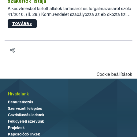
szakértők listája
A kedvtelésből tartott állatok tartásáról és forgalmazásáról szóló
41/2010. (II. 26.) Korm.rendelet szabályozza az eb okozta fizikai
sérülés, illetve ennek veszélye keletkezésekor felmerülő
TOVÁBB >
hatósági feladatokat, valamint a veszélyes eb tartását és annak
engedélyezését. Ezen eljárások során szükség esetén be kell
vonni az ebek viselkedésének megítélésében jártas szakértőt.
Cookie beállítások
Hivatalunk
Bemutatkozás
Szervezeti felépítés
Gazdálkodási adatok
Felügyeleti szervünk
Projektek
Kapcsolódó linkek