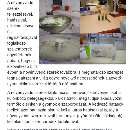
A növényvédő
szerek
fejlesztésével,
hatásaival,
a
lkalmazásával
és
regisztrációjával
foglalkozó
szakemberek
egyetérte
nek
abban, hogy az
elkövetkező 5-10
évben a növényvédő szerek továbbra is meghatározó szerepet
fognak játszani a világ egyre növekvő népességének alapvető
nyers élelmiszerekkel történő ellátásában.
A növényvédő szerek kijutatásával megvédjük növényeinket a
különböző betegségektől, károsítóktól, meg tudjuk akadályozni
termőföldjeinken a gyomok elszaporodását. A kedvező hatások
mellett azonban számolnunk kell a káros hatásokkal is, így a
növényvédő szerrel kezelt termények (gyümölcsök, zöldségek)
kezelés utáni szermaradék tartalmával.