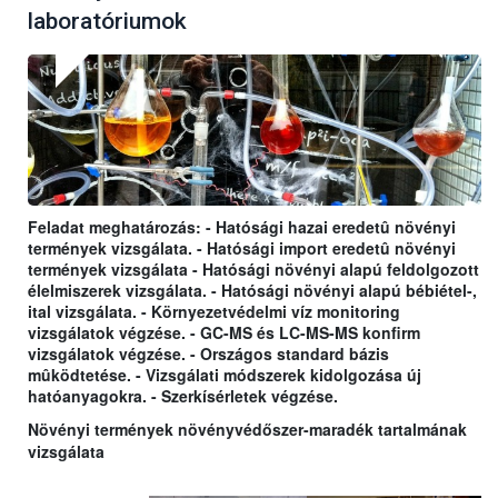
laboratóriumok
Feladat meghatározás: - Hatósági hazai eredetû növényi
termények vizsgálata. - Hatósági import eredetû növényi
termények vizsgálata - Hatósági növényi alapú feldolgozott
élelmiszerek vizsgálata. - Hatósági növényi alapú bébiétel-,
ital vizsgálata. - Környezetvédelmi víz monitoring
vizsgálatok végzése. - GC-MS és LC-MS-MS konfirm
vizsgálatok végzése. - Országos standard bázis
mûködtetése. - Vizsgálati módszerek kidolgozása új
hatóanyagokra. - Szerkísérletek végzése.
Növényi termények növényvédőszer-maradék tartalmának
vizsgálata