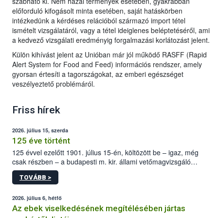
szabható ki. Nem hazai termények esetében, gyakrabban
előforduló kifogásolt minta esetében, saját hatáskörben
intézkedünk a kérdéses relációból származó import tétel
ismételt vizsgálatáról, vagy a tétel ideiglenes beléptetéséről, ami
a kedvező vizsgálati eredményig forgalmazási korlátozást jelent.
Külön kihívást jelent az Unióban már jól működő RASFF (Rapid
Alert System for Food and Feed) információs rendszer, amely
gyorsan értesíti a tagországokat, az emberi egészséget
veszélyeztető problémáról.
Friss hírek
2026. július 15, szerda
125 éve történt
125 évvel ezelőtt 1901. július 15-én, költözött be – igaz, még
csak részben – a budapesti m. kir. állami vetőmagvizsgáló
állomás a Kis Rókus utca 15. szám alatti, Czigler Győző által
TOVÁBB >
tervezett új épületébe.
2026. július 6, hétfő
Az ebek viselkedésének megítélésében jártas