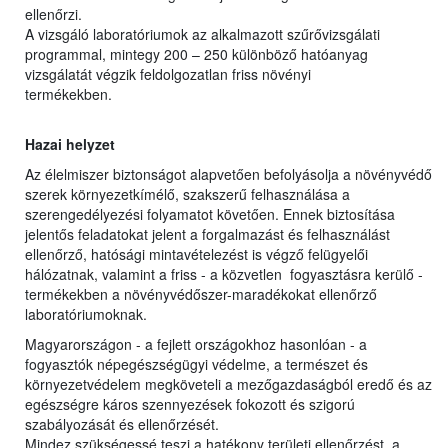
ellenőrzi.
A vizsgáló laboratóriumok az alkalmazott szűrővizsgálati
programmal, mintegy 200 – 250 különböző hatóanyag
vizsgálatát végzik feldolgozatlan friss növényi
termékekben.
Hazai helyzet
Az élelmiszer biztonságot alapvetően befolyásolja a növényvédő
szerek környezetkímélő, szakszerű felhasználása a
szerengedélyezési folyamatot követően. Ennek biztosítása
jelentős feladatokat jelent a forgalmazást és felhasználást
ellenőrző, hatósági mintavételezést is végző felügyelői
hálózatnak, valamint a friss - a közvetlen fogyasztásra kerülő -
termékekben a növényvédőszer-maradékokat ellenőrző
laboratóriumoknak.
Magyarországon - a fejlett országokhoz hasonlóan - a
fogyasztók népegészségügyi védelme, a természet és
környezetvédelem megköveteli a mezőgazdaságból eredő és az
egészségre káros szennyezések fokozott és szigorú
szabályozását és ellenőrzését.
Mindez szükségessé teszi a hatékony területi ellenőrzést, a