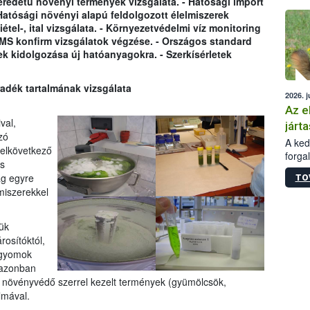
eredetû növényi termények vizsgálata. - Hatósági import
épüle
Hatósági növényi alapú feldolgozott élelmiszerek
étel-, ital vizsgálata. - Környezetvédelmi víz monitoring
MS konfirm vizsgálatok végzése. - Országos standard
ek kidolgozása új hatóanyagokra. - Szerkísérletek
dék tartalmának vizsgálata
2026. j
Az e
val,
járta
zó
A kedv
elkövetkező
forga
s
Korm.
ág egyre
TO
sérül
miszerekkel
felme
veszé
Ezen 
ük
vonni
osítóktól,
jártas
 gyomok
 azonban
 a növényvédő szerrel kezelt termények (gyümölcsök,
lmával.