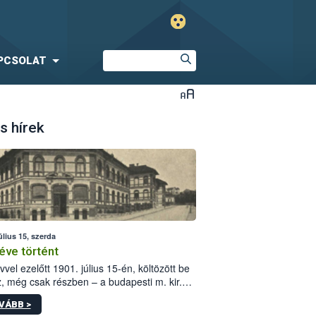
PCSOLAT
s hírek
úlius 15, szerda
éve történt
vvel ezelőtt 1901. július 15-én, költözött be
z, még csak részben – a budapesti m. kir.
i vetőmagvizsgáló állomás a Kis Rókus utca
VÁBB >
ám alatti, Czigler Győző által tervezett új