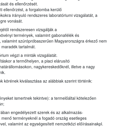
ását és ellenőrzését.
i ellenőrzést, a forgalomba kerülő
kra irányuló rendszeres laboratóriumi vizsgálatát, a
égre vonását.
ejétől rendszeresen vizsgálják a
s növényi termények, valamint gabonafélék és
ták, valamint szúrópróbaszerűen Magyarországra érkező nem
 maradék tartalmát.
rium végzi a minták vizsgálatát.
táskor a termőhelyen, a piaci elárusító
 határállomásokon, nagykereskedőknél, illetve a nagy
ik.
körének kiválasztása az alábbiak szerint történik:
nyeket ismertnek tekintve): a termelőáltal kötelezően
án;
úrában engedélyezett szerek és az alkalmazás-
ra menő terményeknél a fogadó ország esetleges
ével, valamint az egységesített nemzetközi előírásainakpl.