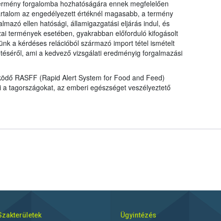
a termény forgalomba hozhatóságára ennek megfelelően
talom az engedélyezett értéknél magasabb, a termény
mazó ellen hatósági, államigazgatási eljárás indul, és
ai termények esetében, gyakrabban előforduló kifogásolt
nk a kérdéses relációból származó import tétel ismételt
tetéséről, ami a kedvező vizsgálati eredményig forgalmazási
működő RASFF (Rapid Alert System for Food and Feed)
ti a tagországokat, az emberi egészséget veszélyeztető
Szakterületek
Ügyintézés