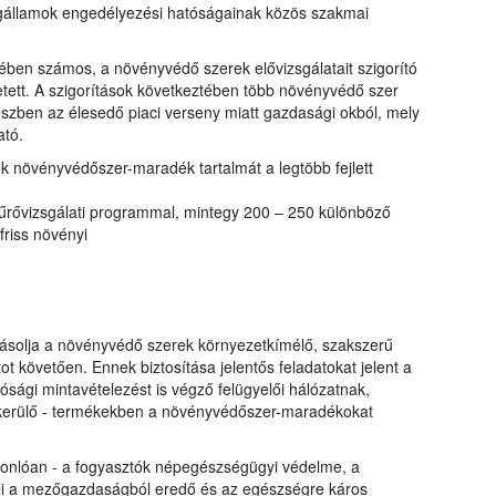
tagállamok engedélyezési hatóságainak közös szakmai
ben számos, a növényvédő szerek elővizsgálatait szigorító
etett. A szigorítások következtében több növényvédő szer
részben az élesedő piaci verseny miatt gazdasági okból, mely
ató.
k növényvédőszer-maradék tartalmát a legtöbb fejlett
zűrővizsgálati programmal, mintegy 200 – 250 különböző
friss növényi
yásolja a növényvédő szerek környezetkímélő, szakszerű
t követően. Ennek biztosítása jelentős feladatokat jelent a
ósági mintavételezést is végző felügyelői hálózatnak,
a kerülő - termékekben a növényvédőszer-maradékokat
sonlóan - a fogyasztók népegészségügyi védelme, a
i a mezőgazdaságból eredő és az egészségre káros