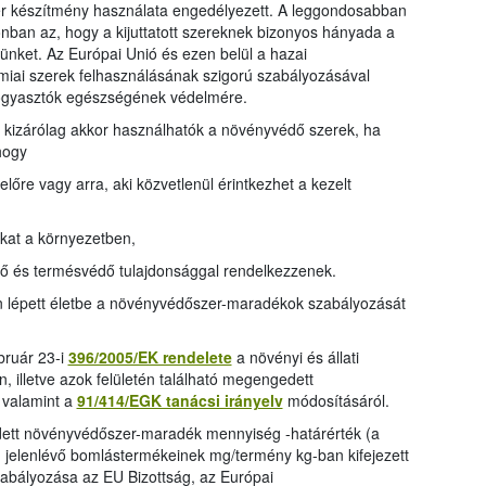
 készítmény használata engedélyezett. A leggondosabban
onban az, hogy a kijuttatott szereknek bizonyos hányada a
nket. Az Európai Unió és ezen belül a hazai
iai szerek felhasználásának szigorú szabályozásával
fogyasztók egészségének védelmére.
 kizárólag akkor használhatók a növényvédő szerek, ha
hogy
lőre vagy arra, aki közvetlenül érintkezhet a kezelt
kat a környezetben,
tő és termésvédő tulajdonsággal rendelkezzenek.
 lépett életbe a növényvédőszer-maradékok szabályozását
bruár 23-i
396/2005/EK rendelete
a növényi és állati
 illetve azok felületén található megengedett
 valamint a
91/414/EGK tanácsi irányelv
módosításáról.
tt növényvédőszer-maradék mennyiség -határérték (a
jelenlévő bomlástermékeinek mg/termény kg-ban kifejezett
zabályozása az EU Bizottság, az Európai