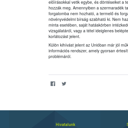
előírásokkal vetik egybe, és döntéseiket 
hozzák meg. Amennyiben a szermaradék tar
forgalomba nem hozható, a termelő és forgal
növényvédelmi bírság szabható ki. Nem haz
minta esetében, saját hatáskörben intézkedü
vizsgálatáról, vagy a tétel ideiglenes belép
korlátozást jelent.
Külön kihívást jelent az Unióban már jól 
információs rendszer, amely gyorsan értesí
problémáról.
Hivatalunk