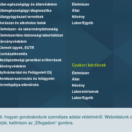
Állat-egészségügy és állatvédelem
Élelmiszer
Állategészségügyi diagnosztika
Állat
Állatgyógyászati termékek
Növény
Borászat és alkoholos italok
Labor/Egyéb
Élelmiszer- és takarmánybiztonság
Élelmiszerlánc-biztonsági laborhálózat
Járványvédelem
Kiemelt ügyek, EUTR
Kockázatkezelés
Mezőgazdasági genetikai erőforrások
Gyakori kérdések
Növényvédelem
Nyilvántartási és Felügyeleti Díj
Élelmiszer
Rendszerszervezés és felügyelet
Állat
Termékpálya-ellenőrzés
Növény
Laboratóriumok
Labor/Egyéb
, hogyan gondoskodunk személyes adatai védelméről. Weboldalunk cook
jük, kattintson az „Elfogadom” gombra.
Nemzeti Élelmiszerlánc-biztonsági Hivatal
E-mail:
ugyfelszolgalat@nebih.gov.hu