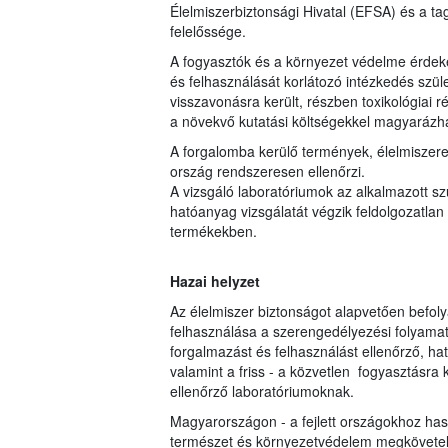
Élelmiszerbiztonsági Hivatal (EFSA) és a 
felelőssége.
A fogyasztók és a környezet védelme érdeké
és felhasználását korlátozó intézkedés szül
visszavonásra került, részben toxikológiai 
a növekvő kutatási költségekkel magyarázh
A forgalomba kerülő termények, élelmiszere
ország rendszeresen ellenőrzi.
A vizsgáló laboratóriumok az alkalmazott s
hatóanyag vizsgálatát végzik feldolgozatlan 
termékekben.
Hazai helyzet
Az élelmiszer biztonságot alapvetően befol
felhasználása a szerengedélyezési folyamato
forgalmazást és felhasználást ellenőrző, hat
valamint a friss - a közvetlen fogyasztásr
ellenőrző laboratóriumoknak.
Magyarországon - a fejlett országokhoz ha
természet és környezetvédelem megkövetel