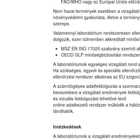
FAO/WHO vagy az Európai Uniós előírá
Nem hazai termények esetében a vizsgálati 
növényvédelmi gyakorlata, illetve a termé
szerepe.
Valamennyi laboratórium rendszeresen ellen
dolgozik, ezen túlmenően akkreditált minősí
MSZ EN ISO 17025 szabvány szerinti akk
OECD GLP minőségbiztosítási rendszerbe
A laboratóriumok egységes vizsgálati rend sz
Ha szükséges, egyedi és speciális ellenőrz
ellenőrzési rendszer alkalmas az EU szigorú
A számítógépes adatfeldolgozás a szermarad
bevezetésre a vizsgálati eredmények feldolgo
és vizuális feldolgozást lehetővé tevő
online adatkezelő rendszer működik a hálóza
tárolhatók.
Intézkedések
A laboratóriumok a vizsgálati eredményeke