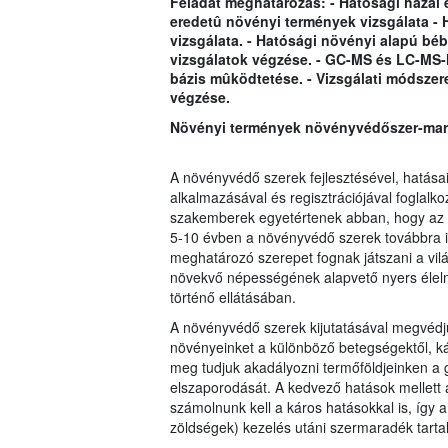
Feladat meghatározás: - Hatósági hazai 
eredetû növényi termények vizsgálata - 
vizsgálata. - Hatósági növényi alapú bébi
vizsgálatok végzése. - GC-MS és LC-MS-
bázis mûködtetése. - Vizsgálati módszer
végzése.
Növényi termények növényvédőszer-mara
A növényvédő szerek fejlesztésével, hatásai
a
lkalmazásával és regisztrációjával foglalko
szakemberek egyetérte
nek abban, hogy az 
5-10 évben a növényvédő szerek továbbra i
meghatározó szerepet fognak játszani a vil
növekvő népességének alapvető nyers élel
történő ellátásában.
A növényvédő szerek kijutatásával megvédj
növényeinket a különböző betegségektől, kár
meg tudjuk akadályozni termőföldjeinken a
elszaporodását. A kedvező hatások mellett
számolnunk kell a káros hatásokkal is, így
zöldségek) kezelés utáni szermaradék tarta