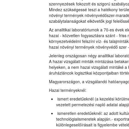
szennyezések fokozott és szigorú szabályoz
Mindez szükségessé teszi a hatékony terület
növényi termények növényvédőszer-maradéko
szabálytalanságokat elkövetők jogi felelőss
Az analitikai laboratóriumok a 70-es évek el
hazai - közvetlen fogyasztásra szánt - fris
környezetvédelmi felszíni víz- és talajmin
hazai növényi termények növényvédő szer -
Jelenleg országosan négy analitikai laborató
A hazai vizsgálati minták mintázása betakarí
helyeken, a nem hazai vizsgálati mintáké a
áruházláncok logisztikai központjaiban történ
Magyarországon, a vizsgálandó hatóanyagok 
Hazai terményeknél:
ismert eredetűeknél (a kezelési körülmé
vezetett permetezési napló adatai alapj
ismeretlen eredetűeknél: az adott kult
technológiaiismeretek alapján.- export
különlegeselőírásait is figyelembe vétel