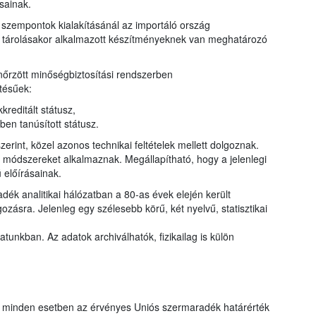
sainak.
szempontok kialakításánál az importáló ország
ny tárolásakor alkalmazott készítményeknek van meghatározó
őrzött minőségbiztosítási rendszerben
tésűek:
reditált státusz,
n tanúsított státusz.
erint, közel azonos technikai feltételek mellett dolgoznak.
ő módszereket alkalmaznak. Megállapítható, hogy a jelenlegi
 előírásainak.
ék analitikai hálózatban a 80-as évek elején került
zásra. Jelenleg egy szélesebb körű, két nyelvű, statisztikai
tunkban. Az adatok archiválhatók, fizikailag is külön
t minden esetben az érvényes Uniós szermaradék határérték