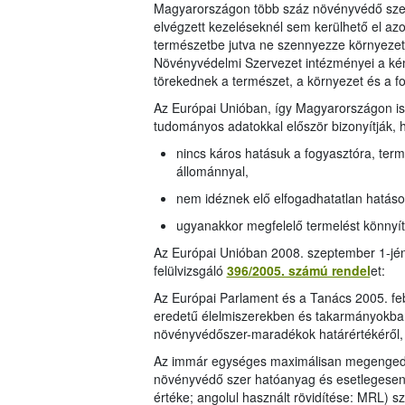
Magyarországon több száz növényvédő szer
elvégzett kezeléseknél sem kerülhető el az
természetbe jutva ne szennyezze környezetü
Növényvédelmi Szervezet intézményei a kém
törekednek a természet, a környezet és a 
Az Európai Unióban, így Magyarországon is
tudományos adatokkal először bizonyítják, 
nincs káros hatásuk a fogyasztóra, terme
állománnyal,
nem idéznek elő elfogadhatatlan hatáso
ugyanakkor megfelelő termelést könnyí
Az Európai Unióban 2008. szeptember 1-jén
felülvizsgáló
396/2005. számú rendel
et:
Az Európai Parlament és a Tanács 2005. fe
eredetű élelmiszerekben és takarmányokban,
növényvédőszer-maradékok határértékéről,
Az immár egységes maximálisan megengede
növényvédő szer hatóanyag és esetlegesen 
értéke; angolul használt rövidítése: MRL) s