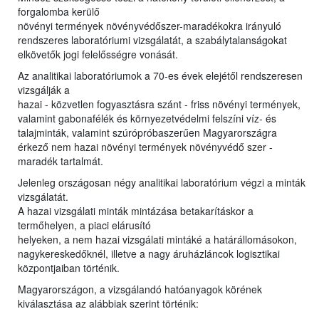
forgalomba kerülő
növényi termények növényvédőszer-maradékokra irányuló
rendszeres laboratóriumi vizsgálatát, a szabálytalanságokat
elkövetők jogi felelősségre vonását.
Az analitikai laboratóriumok a 70-es évek elejétől rendszeresen
vizsgálják a
hazai - közvetlen fogyasztásra szánt - friss növényi termények,
valamint gabonafélék és környezetvédelmi felszíni víz- és
talajminták, valamint szúrópróbaszerűen Magyarországra
érkező nem hazai növényi termények növényvédő szer -
maradék tartalmát.
Jelenleg országosan négy analitikai laboratórium végzi a minták
vizsgálatát.
A hazai vizsgálati minták mintázása betakarításkor a
termőhelyen, a piaci elárusító
helyeken, a nem hazai vizsgálati mintáké a határállomásokon,
nagykereskedőknél, illetve a nagy áruházláncok logisztikai
központjaiban történik.
Magyarországon, a vizsgálandó hatóanyagok körének
kiválasztása az alábbiak szerint történik: