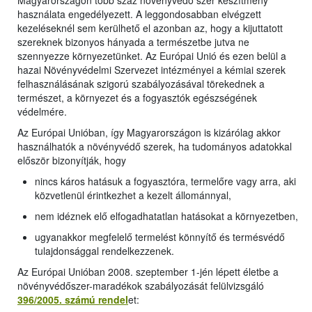
Magyarországon több száz növényvédő szer készítmény
használata engedélyezett. A leggondosabban elvégzett
kezeléseknél sem kerülhető el azonban az, hogy a kijuttatott
szereknek bizonyos hányada a természetbe jutva ne
szennyezze környezetünket. Az Európai Unió és ezen belül a
hazai Növényvédelmi Szervezet intézményei a kémiai szerek
felhasználásának szigorú szabályozásával törekednek a
természet, a környezet és a fogyasztók egészségének
védelmére.
Az Európai Unióban, így Magyarországon is kizárólag akkor
használhatók a növényvédő szerek, ha tudományos adatokkal
először bizonyítják, hogy
nincs káros hatásuk a fogyasztóra, termelőre vagy arra, aki
közvetlenül érintkezhet a kezelt állománnyal,
nem idéznek elő elfogadhatatlan hatásokat a környezetben,
ugyanakkor megfelelő termelést könnyítő és termésvédő
tulajdonsággal rendelkezzenek.
Az Európai Unióban 2008. szeptember 1-jén lépett életbe a
növényvédőszer-maradékok szabályozását felülvizsgáló
396/2005. számú rendel
et: