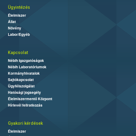
Ügyintézés
Élelmiszer
Állat
Növény
Labor/Egyéb
Kapcsolat
Nébih Igazgatóságok
Nébih Laboratóriumok
Kormányhivatalok
Sajtókapcsolat
Ügyfélszolgálat
Hatósági jogsegély
Élelmiszermentő Központ
Hírlevél feliratkozás
Gyakori kérdések
Élelmiszer