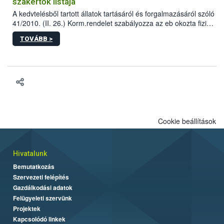
szakértők listája
A kedvtelésből tartott állatok tartásáról és forgalmazásáról szóló
41/2010. (II. 26.) Korm.rendelet szabályozza az eb okozta fizikai
sérülés, illetve ennek veszélye keletkezésekor felmerülő
TOVÁBB >
hatósági feladatokat, valamint a veszélyes eb tartását és annak
engedélyezését. Ezen eljárások során szükség esetén be kell
vonni az ebek viselkedésének megítélésében jártas szakértőt.
Cookie beállítások
Hivatalunk
Bemutatkozás
Szervezeti felépítés
Gazdálkodási adatok
Felügyeleti szervünk
Projektek
Kapcsolódó linkek