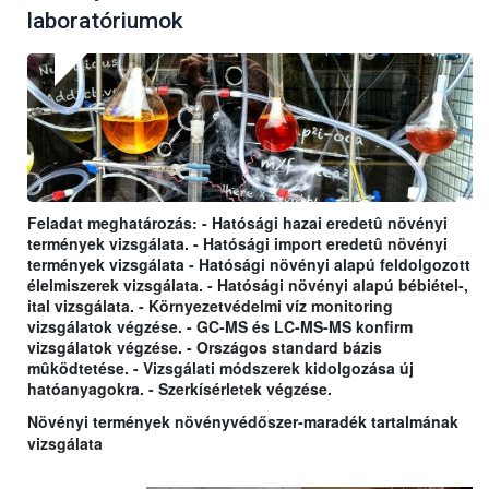
laboratóriumok
Feladat meghatározás: - Hatósági hazai eredetû növényi
termények vizsgálata. - Hatósági import eredetû növényi
termények vizsgálata - Hatósági növényi alapú feldolgozott
élelmiszerek vizsgálata. - Hatósági növényi alapú bébiétel-,
ital vizsgálata. - Környezetvédelmi víz monitoring
vizsgálatok végzése. - GC-MS és LC-MS-MS konfirm
vizsgálatok végzése. - Országos standard bázis
mûködtetése. - Vizsgálati módszerek kidolgozása új
hatóanyagokra. - Szerkísérletek végzése.
Növényi termények növényvédőszer-maradék tartalmának
vizsgálata