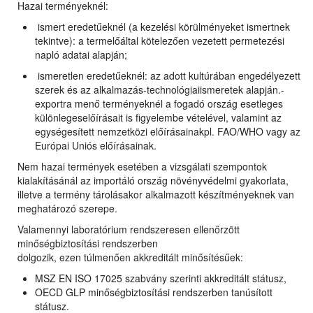
Hazai terményeknél:
ismert eredetűeknél (a kezelési körülményeket ismertnek
tekintve): a termelőáltal kötelezően vezetett permetezési
napló adatai alapján;
ismeretlen eredetűeknél: az adott kultúrában engedélyezett
szerek és az alkalmazás-technológiaiismeretek alapján.-
exportra menő terményeknél a fogadó ország esetleges
különlegeselőírásait is figyelembe vételével, valamint az
egységesített nemzetközi előírásainakpl. FAO/WHO vagy az
Európai Uniós előírásainak.
Nem hazai termények esetében a vizsgálati szempontok
kialakításánál az importáló ország növényvédelmi gyakorlata,
illetve a termény tárolásakor alkalmazott készítményeknek van
meghatározó szerepe.
Valamennyi laboratórium rendszeresen ellenőrzött
minőségbiztosítási rendszerben
dolgozik, ezen túlmenően akkreditált minősítésűek:
MSZ EN ISO 17025 szabvány szerinti akkreditált státusz,
OECD GLP minőségbiztosítási rendszerben tanúsított
státusz.