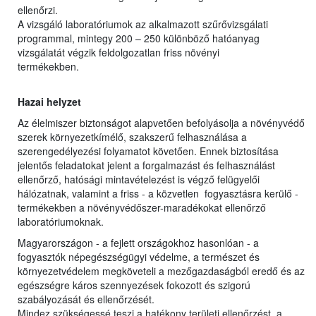
ellenőrzi.
A vizsgáló laboratóriumok az alkalmazott szűrővizsgálati
programmal, mintegy 200 – 250 különböző hatóanyag
vizsgálatát végzik feldolgozatlan friss növényi
termékekben.
Hazai helyzet
Az élelmiszer biztonságot alapvetően befolyásolja a növényvédő
szerek környezetkímélő, szakszerű felhasználása a
szerengedélyezési folyamatot követően. Ennek biztosítása
jelentős feladatokat jelent a forgalmazást és felhasználást
ellenőrző, hatósági mintavételezést is végző felügyelői
hálózatnak, valamint a friss - a közvetlen fogyasztásra kerülő -
termékekben a növényvédőszer-maradékokat ellenőrző
laboratóriumoknak.
Magyarországon - a fejlett országokhoz hasonlóan - a
fogyasztók népegészségügyi védelme, a természet és
környezetvédelem megköveteli a mezőgazdaságból eredő és az
egészségre káros szennyezések fokozott és szigorú
szabályozását és ellenőrzését.
Mindez szükségessé teszi a hatékony területi ellenőrzést, a