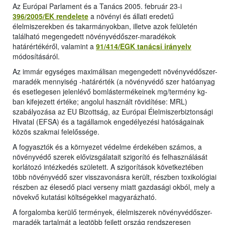
Az Európai Parlament és a Tanács 2005. február 23-i
396/2005/EK rendelete
a növényi és állati eredetű
élelmiszerekben és takarmányokban, illetve azok felületén
található megengedett növényvédőszer-maradékok
határértékéről, valamint a
91/414/EGK tanácsi irányelv
módosításáról.
Az immár egységes maximálisan megengedett növényvédőszer-
maradék mennyiség -határérték (a növényvédő szer hatóanyag
és esetlegesen jelenlévő bomlástermékeinek mg/termény kg-
ban kifejezett értéke; angolul használt rövidítése: MRL)
szabályozása az EU Bizottság, az Európai Élelmiszerbiztonsági
Hivatal (EFSA) és a tagállamok engedélyezési hatóságainak
közös szakmai felelőssége.
A fogyasztók és a környezet védelme érdekében számos, a
növényvédő szerek elővizsgálatait szigorító és felhasználását
korlátozó intézkedés született. A szigorítások következtében
több növényvédő szer visszavonásra került, részben toxikológiai
részben az élesedő piaci verseny miatt gazdasági okból, mely a
növekvő kutatási költségekkel magyarázható.
A forgalomba kerülő termények, élelmiszerek növényvédőszer-
maradék tartalmát a legtöbb fejlett ország rendszeresen