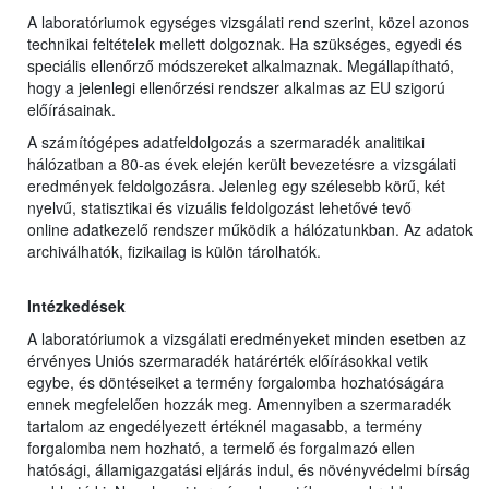
A laboratóriumok egységes vizsgálati rend szerint, közel azonos
technikai feltételek mellett dolgoznak. Ha szükséges, egyedi és
speciális ellenőrző módszereket alkalmaznak. Megállapítható,
hogy a jelenlegi ellenőrzési rendszer alkalmas az EU szigorú
előírásainak.
A számítógépes adatfeldolgozás a szermaradék analitikai
hálózatban a 80-as évek elején került bevezetésre a vizsgálati
eredmények feldolgozásra. Jelenleg egy szélesebb körű, két
nyelvű, statisztikai és vizuális feldolgozást lehetővé tevő
online adatkezelő rendszer működik a hálózatunkban. Az adatok
archiválhatók, fizikailag is külön tárolhatók.
Intézkedések
A laboratóriumok a vizsgálati eredményeket minden esetben az
érvényes Uniós szermaradék határérték előírásokkal vetik
egybe, és döntéseiket a termény forgalomba hozhatóságára
ennek megfelelően hozzák meg. Amennyiben a szermaradék
tartalom az engedélyezett értéknél magasabb, a termény
forgalomba nem hozható, a termelő és forgalmazó ellen
hatósági, államigazgatási eljárás indul, és növényvédelmi bírság