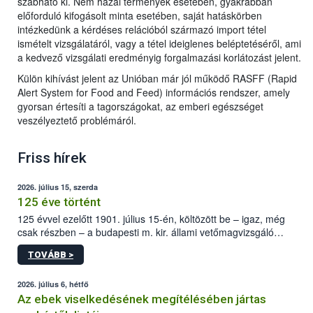
szabható ki. Nem hazai termények esetében, gyakrabban
előforduló kifogásolt minta esetében, saját hatáskörben
intézkedünk a kérdéses relációból származó import tétel
ismételt vizsgálatáról, vagy a tétel ideiglenes beléptetéséről, ami
a kedvező vizsgálati eredményig forgalmazási korlátozást jelent.
Külön kihívást jelent az Unióban már jól működő RASFF (Rapid
Alert System for Food and Feed) információs rendszer, amely
gyorsan értesíti a tagországokat, az emberi egészséget
veszélyeztető problémáról.
Friss hírek
2026. július 15, szerda
125 éve történt
125 évvel ezelőtt 1901. július 15-én, költözött be – igaz, még
csak részben – a budapesti m. kir. állami vetőmagvizsgáló
állomás a Kis Rókus utca 15. szám alatti, Czigler Győző által
TOVÁBB >
tervezett új épületébe.
2026. július 6, hétfő
Az ebek viselkedésének megítélésében jártas