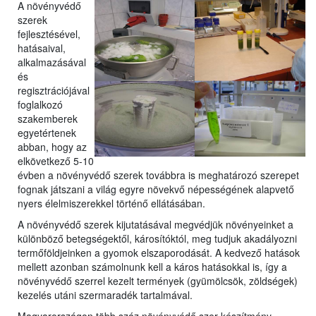
A növényvédő
szerek
fejlesztésével,
hatásaival,
a
lkalmazásával
és
regisztrációjával
foglalkozó
szakemberek
egyetérte
nek
abban, hogy az
elkövetkező 5-10
évben a növényvédő szerek továbbra is meghatározó szerepet
fognak játszani a világ egyre növekvő népességének alapvető
nyers élelmiszerekkel történő ellátásában.
A növényvédő szerek kijutatásával megvédjük növényeinket a
különböző betegségektől, károsítóktól, meg tudjuk akadályozni
termőföldjeinken a gyomok elszaporodását. A kedvező hatások
mellett azonban számolnunk kell a káros hatásokkal is, így a
növényvédő szerrel kezelt termények (gyümölcsök, zöldségek)
kezelés utáni szermaradék tartalmával.