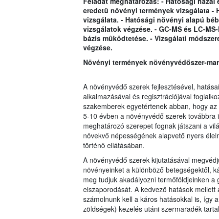
Feladat meghatározás: - Hatósági hazai 
eredetû növényi termények vizsgálata - 
vizsgálata. - Hatósági növényi alapú bébi
vizsgálatok végzése. - GC-MS és LC-MS-
bázis mûködtetése. - Vizsgálati módszer
végzése.
Növényi termények növényvédőszer-mara
A növényvédő szerek fejlesztésével, hatásai
a
lkalmazásával és regisztrációjával foglalko
szakemberek egyetérte
nek abban, hogy az 
5-10 évben a növényvédő szerek továbbra i
meghatározó szerepet fognak játszani a vil
növekvő népességének alapvető nyers élel
történő ellátásában.
A növényvédő szerek kijutatásával megvédj
növényeinket a különböző betegségektől, kár
meg tudjuk akadályozni termőföldjeinken a
elszaporodását. A kedvező hatások mellett
számolnunk kell a káros hatásokkal is, így
zöldségek) kezelés utáni szermaradék tarta