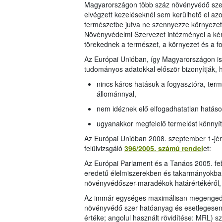
Magyarországon több száz növényvédő szer
elvégzett kezeléseknél sem kerülhető el az
természetbe jutva ne szennyezze környezetü
Növényvédelmi Szervezet intézményei a kém
törekednek a természet, a környezet és a 
Az Európai Unióban, így Magyarországon is
tudományos adatokkal először bizonyítják, 
nincs káros hatásuk a fogyasztóra, terme
állománnyal,
nem idéznek elő elfogadhatatlan hatáso
ugyanakkor megfelelő termelést könnyí
Az Európai Unióban 2008. szeptember 1-jén
felülvizsgáló
396/2005. számú rendel
et:
Az Európai Parlament és a Tanács 2005. fe
eredetű élelmiszerekben és takarmányokban,
növényvédőszer-maradékok határértékéről,
Az immár egységes maximálisan megengede
növényvédő szer hatóanyag és esetlegesen 
értéke; angolul használt rövidítése: MRL) s