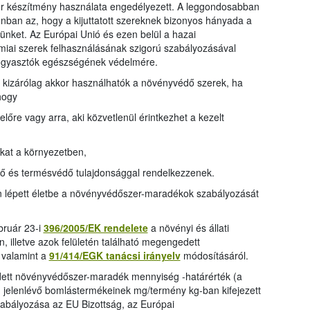
 készítmény használata engedélyezett. A leggondosabban
onban az, hogy a kijuttatott szereknek bizonyos hányada a
nket. Az Európai Unió és ezen belül a hazai
iai szerek felhasználásának szigorú szabályozásával
fogyasztók egészségének védelmére.
 kizárólag akkor használhatók a növényvédő szerek, ha
hogy
lőre vagy arra, aki közvetlenül érintkezhet a kezelt
kat a környezetben,
tő és termésvédő tulajdonsággal rendelkezzenek.
 lépett életbe a növényvédőszer-maradékok szabályozását
bruár 23-i
396/2005/EK rendelete
a növényi és állati
 illetve azok felületén található megengedett
 valamint a
91/414/EGK tanácsi irányelv
módosításáról.
tt növényvédőszer-maradék mennyiség -határérték (a
jelenlévő bomlástermékeinek mg/termény kg-ban kifejezett
zabályozása az EU Bizottság, az Európai