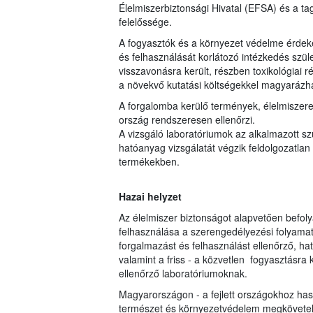
Élelmiszerbiztonsági Hivatal (EFSA) és a 
felelőssége.
A fogyasztók és a környezet védelme érdeké
és felhasználását korlátozó intézkedés szül
visszavonásra került, részben toxikológiai 
a növekvő kutatási költségekkel magyarázh
A forgalomba kerülő termények, élelmiszere
ország rendszeresen ellenőrzi.
A vizsgáló laboratóriumok az alkalmazott s
hatóanyag vizsgálatát végzik feldolgozatlan 
termékekben.
Hazai helyzet
Az élelmiszer biztonságot alapvetően befol
felhasználása a szerengedélyezési folyamato
forgalmazást és felhasználást ellenőrző, hat
valamint a friss - a közvetlen fogyasztásr
ellenőrző laboratóriumoknak.
Magyarországon - a fejlett országokhoz ha
természet és környezetvédelem megkövetel