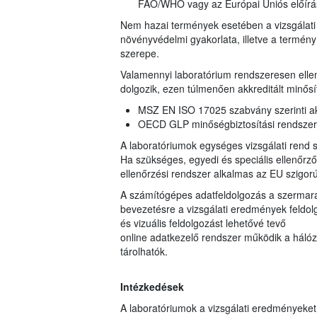
FAO/WHO vagy az Európai Uniós előírá
Nem hazai termények esetében a vizsgálati 
növényvédelmi gyakorlata, illetve a termé
szerepe.
Valamennyi laboratórium rendszeresen ellen
dolgozik, ezen túlmenően akkreditált minősí
MSZ EN ISO 17025 szabvány szerinti akk
OECD GLP minőségbiztosítási rendszerbe
A laboratóriumok egységes vizsgálati rend sz
Ha szükséges, egyedi és speciális ellenőrz
ellenőrzési rendszer alkalmas az EU szigorú
A számítógépes adatfeldolgozás a szermarad
bevezetésre a vizsgálati eredmények feldolgo
és vizuális feldolgozást lehetővé tevő
online adatkezelő rendszer működik a hálóza
tárolhatók.
Intézkedések
A laboratóriumok a vizsgálati eredményeke