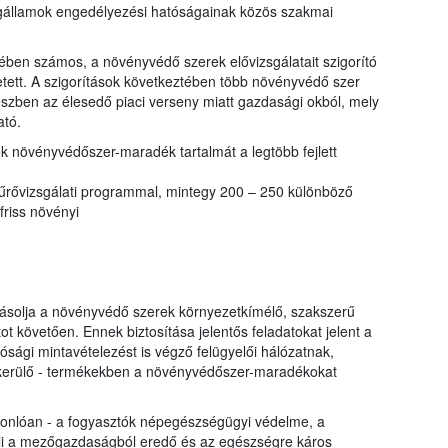
tagállamok engedélyezési hatóságainak közös szakmai
ben számos, a növényvédő szerek elővizsgálatait szigorító
etett. A szigorítások következtében több növényvédő szer
részben az élesedő piaci verseny miatt gazdasági okból, mely
ató.
k növényvédőszer-maradék tartalmát a legtöbb fejlett
zűrővizsgálati programmal, mintegy 200 – 250 különböző
friss növényi
yásolja a növényvédő szerek környezetkímélő, szakszerű
t követően. Ennek biztosítása jelentős feladatokat jelent a
ósági mintavételezést is végző felügyelői hálózatnak,
a kerülő - termékekben a növényvédőszer-maradékokat
sonlóan - a fogyasztók népegészségügyi védelme, a
i a mezőgazdaságból eredő és az egészségre káros