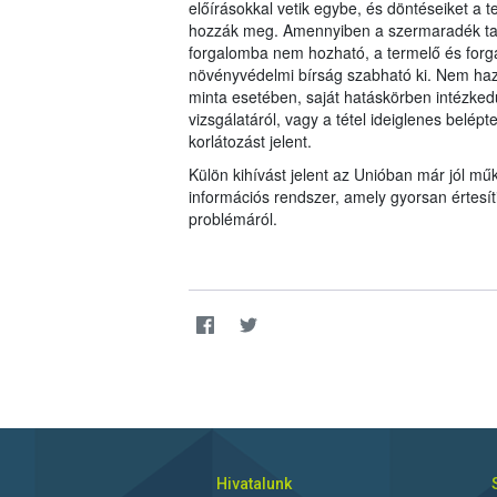
előírásokkal vetik egybe, és döntéseiket 
hozzák meg. Amennyiben a szermaradék tar
forgalomba nem hozható, a termelő és forgal
növényvédelmi bírság szabható ki. Nem haz
minta esetében, saját hatáskörben intézkedü
vizsgálatáról, vagy a tétel ideiglenes belép
korlátozást jelent.
Külön kihívást jelent az Unióban már jól 
információs rendszer, amely gyorsan értesí
problémáról.
Hivatalunk