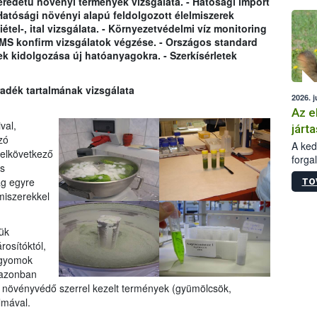
eredetû növényi termények vizsgálata. - Hatósági import
épüle
Hatósági növényi alapú feldolgozott élelmiszerek
étel-, ital vizsgálata. - Környezetvédelmi víz monitoring
MS konfirm vizsgálatok végzése. - Országos standard
ek kidolgozása új hatóanyagokra. - Szerkísérletek
dék tartalmának vizsgálata
2026. j
Az e
val,
járta
zó
A kedv
elkövetkező
forga
s
Korm.
ág egyre
TO
sérül
miszerekkel
felme
veszé
Ezen 
ük
vonni
osítóktól,
jártas
 gyomok
 azonban
 a növényvédő szerrel kezelt termények (gyümölcsök,
lmával.