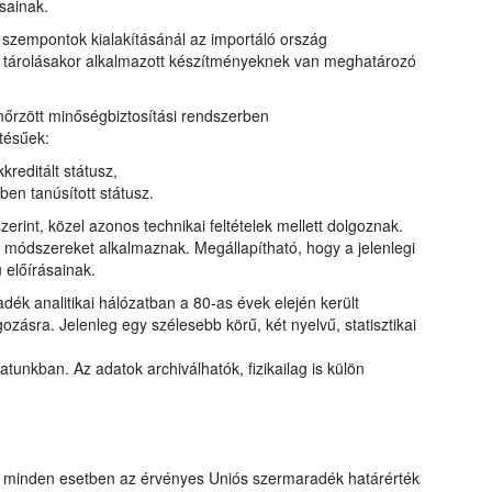
sainak.
szempontok kialakításánál az importáló ország
ny tárolásakor alkalmazott készítményeknek van meghatározó
őrzött minőségbiztosítási rendszerben
tésűek:
reditált státusz,
n tanúsított státusz.
erint, közel azonos technikai feltételek mellett dolgoznak.
ő módszereket alkalmaznak. Megállapítható, hogy a jelenlegi
 előírásainak.
ék analitikai hálózatban a 80-as évek elején került
zásra. Jelenleg egy szélesebb körű, két nyelvű, statisztikai
tunkban. Az adatok archiválhatók, fizikailag is külön
t minden esetben az érvényes Uniós szermaradék határérték