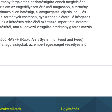
a termény forgalomba hozhatóságára ennek megfelelően
talom az engedélyezett értéknél magasabb, a termény
mazó ellen hatósági, államigazgatási eljárás indul, és
ai termények esetében, gyakrabban előforduló kifogásolt
nk a kérdéses relációból származó import tétel ismételt
tetéséről, ami a kedvező vizsgálati eredményig forgalmazási
működő RASFF (Rapid Alert System for Food and Feed)
ti a tagországokat, az emberi egészséget veszélyeztető
Szakterületek
Ügyintézés