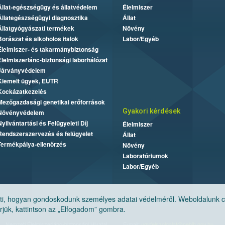
Állat-egészségügy és állatvédelem
Élelmiszer
Állategészségügyi diagnosztika
Állat
Állatgyógyászati termékek
Növény
Borászat és alkoholos italok
Labor/Egyéb
Élelmiszer- és takarmánybiztonság
Élelmiszerlánc-biztonsági laborhálózat
Járványvédelem
Kiemelt ügyek, EUTR
Kockázatkezelés
Mezőgazdasági genetikai erőforrások
Gyakori kérdések
Növényvédelem
Nyilvántartási és Felügyeleti Díj
Élelmiszer
Rendszerszervezés és felügyelet
Állat
Termékpálya-ellenőrzés
Növény
Laboratóriumok
Labor/Egyéb
, hogyan gondoskodunk személyes adatai védelméről. Weboldalunk cook
jük, kattintson az „Elfogadom” gombra.
Nemzeti Élelmiszerlánc-biztonsági Hivatal
E-mail:
ugyfelszolgalat@nebih.gov.hu