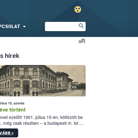
PCSOLAT
s hírek
úlius 15, szerda
éve történt
vvel ezelőtt 1901. július 15-én, költözött be
z, még csak részben – a budapesti m. kir.
i vetőmagvizsgáló állomás a Kis Rókus utca
VÁBB >
ám alatti, Czigler Győző által tervezett új