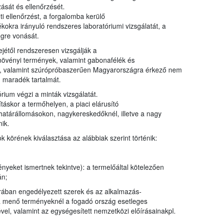
ását és ellenőrzését.
i ellenőrzést, a forgalomba kerülő
kra irányuló rendszeres laboratóriumi vizsgálatát, a
égre vonását.
ejétől rendszeresen vizsgálják a
s növényi termények, valamint gabonafélék és
ták, valamint szúrópróbaszerűen Magyarországra érkező nem
 maradék tartalmát.
rium végzi a minták vizsgálatát.
táskor a termőhelyen, a piaci elárusító
 határállomásokon, nagykereskedőknél, illetve a nagy
ik.
körének kiválasztása az alábbiak szerint történik:
nyeket ismertnek tekintve): a termelőáltal kötelezően
án;
úrában engedélyezett szerek és az alkalmazás-
ra menő terményeknél a fogadó ország esetleges
ével, valamint az egységesített nemzetközi előírásainakpl.