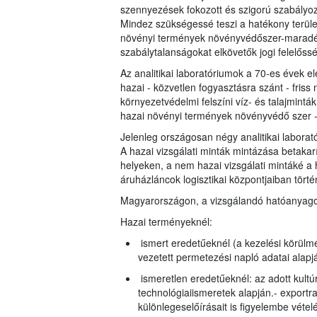
szennyezések fokozott és szigorú szabályoz
Mindez szükségessé teszi a hatékony terület
növényi termények növényvédőszer-maradéko
szabálytalanságokat elkövetők jogi felelőss
Az analitikai laboratóriumok a 70-es évek el
hazai - közvetlen fogyasztásra szánt - fris
környezetvédelmi felszíni víz- és talajmin
hazai növényi termények növényvédő szer -
Jelenleg országosan négy analitikai laborató
A hazai vizsgálati minták mintázása betakarí
helyeken, a nem hazai vizsgálati mintáké a
áruházláncok logisztikai központjaiban történ
Magyarországon, a vizsgálandó hatóanyagok 
Hazai terményeknél:
ismert eredetűeknél (a kezelési körülmé
vezetett permetezési napló adatai alapj
ismeretlen eredetűeknél: az adott kult
technológiaiismeretek alapján.- export
különlegeselőírásait is figyelembe vétel