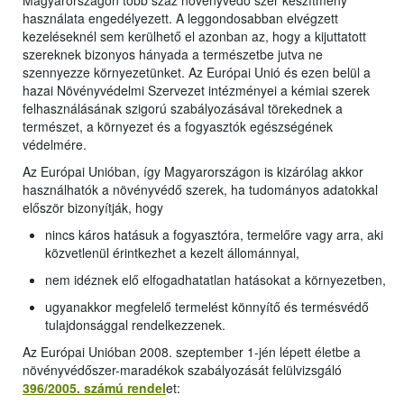
Magyarországon több száz növényvédő szer készítmény
használata engedélyezett. A leggondosabban elvégzett
kezeléseknél sem kerülhető el azonban az, hogy a kijuttatott
szereknek bizonyos hányada a természetbe jutva ne
szennyezze környezetünket. Az Európai Unió és ezen belül a
hazai Növényvédelmi Szervezet intézményei a kémiai szerek
felhasználásának szigorú szabályozásával törekednek a
természet, a környezet és a fogyasztók egészségének
védelmére.
Az Európai Unióban, így Magyarországon is kizárólag akkor
használhatók a növényvédő szerek, ha tudományos adatokkal
először bizonyítják, hogy
nincs káros hatásuk a fogyasztóra, termelőre vagy arra, aki
közvetlenül érintkezhet a kezelt állománnyal,
nem idéznek elő elfogadhatatlan hatásokat a környezetben,
ugyanakkor megfelelő termelést könnyítő és termésvédő
tulajdonsággal rendelkezzenek.
Az Európai Unióban 2008. szeptember 1-jén lépett életbe a
növényvédőszer-maradékok szabályozását felülvizsgáló
396/2005. számú rendel
et: