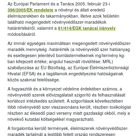
Az Európai Parlament és a Tanács 2005. február 23-i
396/2005/EK rendelete
a növényi és állati eredetű
élelmiszerekben és takarmányokban, illetve azok felületén
található megengedett növényvédőszer-maradékok
határértékéről, valamint a
91/414/EGK tanácsi irányelv
módosításáról.
Az immár egységes maximálisan megengedett növényvédőszer-
maradék mennyiség -határérték (a növényvédő szer hatóanyag
és esetlegesen jelenlévő bomlástermékeinek mg/termény kg-
ban kifejezett értéke; angolul használt rövidítése: MRL)
szabályozása az EU Bizottság, az Európai Élelmiszerbiztonsági
Hivatal (EFSA) és a tagállamok engedélyezési hatóságainak
közös szakmai felelőssége.
A fogyasztók és a környezet védelme érdekében számos, a
növényvédő szerek elővizsgálatait szigorító és felhasználását
korlátozó intézkedés született. A szigorítások következtében
több növényvédő szer visszavonásra került, részben toxikológiai
részben az élesedő piaci verseny miatt gazdasági okból, mely a
növekvő kutatási költségekkel magyarázható.
A forgalomba kerülő termények, élelmiszerek növényvédőszer-
maradék tartalmát a legtöbb fejlett ország rendszeresen