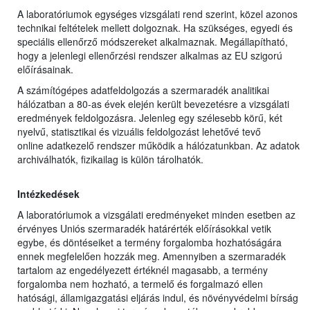
A laboratóriumok egységes vizsgálati rend szerint, közel azonos
technikai feltételek mellett dolgoznak. Ha szükséges, egyedi és
speciális ellenőrző módszereket alkalmaznak. Megállapítható,
hogy a jelenlegi ellenőrzési rendszer alkalmas az EU szigorú
előírásainak.
A számítógépes adatfeldolgozás a szermaradék analitikai
hálózatban a 80-as évek elején került bevezetésre a vizsgálati
eredmények feldolgozásra. Jelenleg egy szélesebb körű, két
nyelvű, statisztikai és vizuális feldolgozást lehetővé tevő
online adatkezelő rendszer működik a hálózatunkban. Az adatok
archiválhatók, fizikailag is külön tárolhatók.
Intézkedések
A laboratóriumok a vizsgálati eredményeket minden esetben az
érvényes Uniós szermaradék határérték előírásokkal vetik
egybe, és döntéseiket a termény forgalomba hozhatóságára
ennek megfelelően hozzák meg. Amennyiben a szermaradék
tartalom az engedélyezett értéknél magasabb, a termény
forgalomba nem hozható, a termelő és forgalmazó ellen
hatósági, államigazgatási eljárás indul, és növényvédelmi bírság