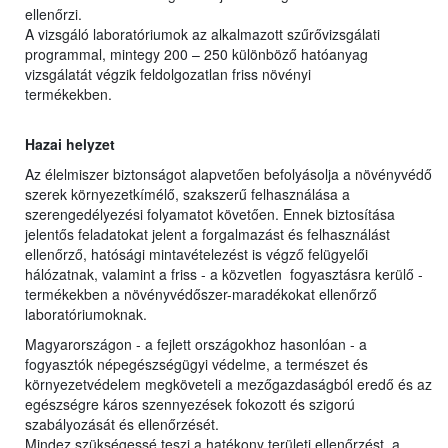
ellenőrzi.
A vizsgáló laboratóriumok az alkalmazott szűrővizsgálati
programmal, mintegy 200 – 250 különböző hatóanyag
vizsgálatát végzik feldolgozatlan friss növényi
termékekben.
Hazai helyzet
Az élelmiszer biztonságot alapvetően befolyásolja a növényvédő
szerek környezetkímélő, szakszerű felhasználása a
szerengedélyezési folyamatot követően. Ennek biztosítása
jelentős feladatokat jelent a forgalmazást és felhasználást
ellenőrző, hatósági mintavételezést is végző felügyelői
hálózatnak, valamint a friss - a közvetlen fogyasztásra kerülő -
termékekben a növényvédőszer-maradékokat ellenőrző
laboratóriumoknak.
Magyarországon - a fejlett országokhoz hasonlóan - a
fogyasztók népegészségügyi védelme, a természet és
környezetvédelem megköveteli a mezőgazdaságból eredő és az
egészségre káros szennyezések fokozott és szigorú
szabályozását és ellenőrzését.
Mindez szükségessé teszi a hatékony területi ellenőrzést, a