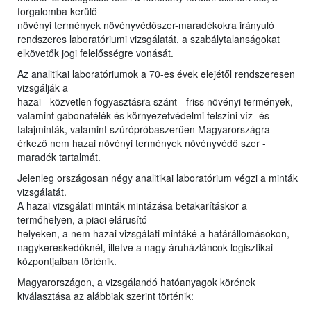
forgalomba kerülő
növényi termények növényvédőszer-maradékokra irányuló
rendszeres laboratóriumi vizsgálatát, a szabálytalanságokat
elkövetők jogi felelősségre vonását.
Az analitikai laboratóriumok a 70-es évek elejétől rendszeresen
vizsgálják a
hazai - közvetlen fogyasztásra szánt - friss növényi termények,
valamint gabonafélék és környezetvédelmi felszíni víz- és
talajminták, valamint szúrópróbaszerűen Magyarországra
érkező nem hazai növényi termények növényvédő szer -
maradék tartalmát.
Jelenleg országosan négy analitikai laboratórium végzi a minták
vizsgálatát.
A hazai vizsgálati minták mintázása betakarításkor a
termőhelyen, a piaci elárusító
helyeken, a nem hazai vizsgálati mintáké a határállomásokon,
nagykereskedőknél, illetve a nagy áruházláncok logisztikai
központjaiban történik.
Magyarországon, a vizsgálandó hatóanyagok körének
kiválasztása az alábbiak szerint történik: