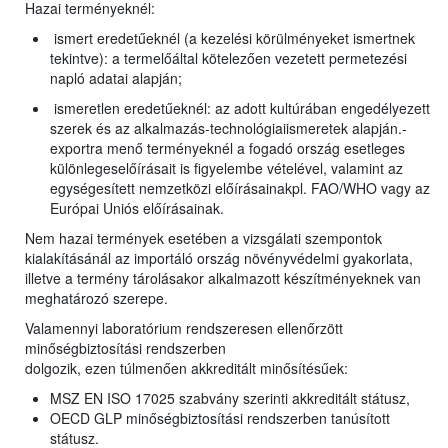
Hazai terményeknél:
ismert eredetűeknél (a kezelési körülményeket ismertnek
tekintve): a termelőáltal kötelezően vezetett permetezési
napló adatai alapján;
ismeretlen eredetűeknél: az adott kultúrában engedélyezett
szerek és az alkalmazás-technológiaiismeretek alapján.-
exportra menő terményeknél a fogadó ország esetleges
különlegeselőírásait is figyelembe vételével, valamint az
egységesített nemzetközi előírásainakpl. FAO/WHO vagy az
Európai Uniós előírásainak.
Nem hazai termények esetében a vizsgálati szempontok
kialakításánál az importáló ország növényvédelmi gyakorlata,
illetve a termény tárolásakor alkalmazott készítményeknek van
meghatározó szerepe.
Valamennyi laboratórium rendszeresen ellenőrzött
minőségbiztosítási rendszerben
dolgozik, ezen túlmenően akkreditált minősítésűek:
MSZ EN ISO 17025 szabvány szerinti akkreditált státusz,
OECD GLP minőségbiztosítási rendszerben tanúsított
státusz.