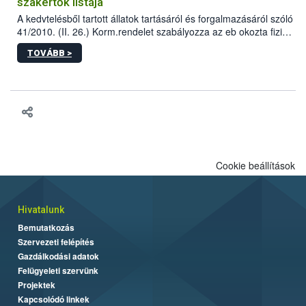
szakértők listája
A kedvtelésből tartott állatok tartásáról és forgalmazásáról szóló
41/2010. (II. 26.) Korm.rendelet szabályozza az eb okozta fizikai
sérülés, illetve ennek veszélye keletkezésekor felmerülő
TOVÁBB >
hatósági feladatokat, valamint a veszélyes eb tartását és annak
engedélyezését. Ezen eljárások során szükség esetén be kell
vonni az ebek viselkedésének megítélésében jártas szakértőt.
Cookie beállítások
Hivatalunk
Bemutatkozás
Szervezeti felépítés
Gazdálkodási adatok
Felügyeleti szervünk
Projektek
Kapcsolódó linkek