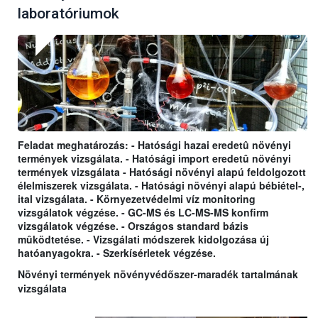
laboratóriumok
Feladat meghatározás: - Hatósági hazai eredetû növényi
termények vizsgálata. - Hatósági import eredetû növényi
termények vizsgálata - Hatósági növényi alapú feldolgozott
élelmiszerek vizsgálata. - Hatósági növényi alapú bébiétel-,
ital vizsgálata. - Környezetvédelmi víz monitoring
vizsgálatok végzése. - GC-MS és LC-MS-MS konfirm
vizsgálatok végzése. - Országos standard bázis
mûködtetése. - Vizsgálati módszerek kidolgozása új
hatóanyagokra. - Szerkísérletek végzése.
Növényi termények növényvédőszer-maradék tartalmának
vizsgálata