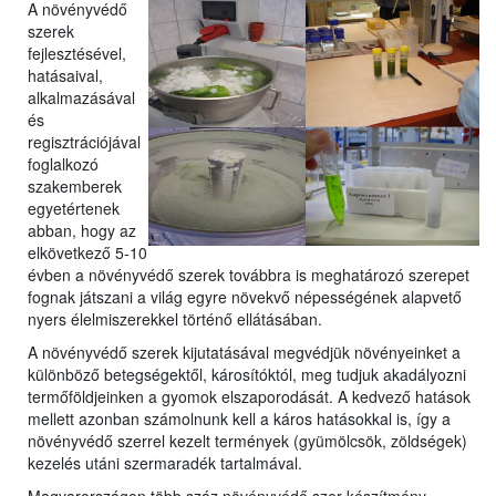
A növényvédő
szerek
fejlesztésével,
hatásaival,
a
lkalmazásával
és
regisztrációjával
foglalkozó
szakemberek
egyetérte
nek
abban, hogy az
elkövetkező 5-10
évben a növényvédő szerek továbbra is meghatározó szerepet
fognak játszani a világ egyre növekvő népességének alapvető
nyers élelmiszerekkel történő ellátásában.
A növényvédő szerek kijutatásával megvédjük növényeinket a
különböző betegségektől, károsítóktól, meg tudjuk akadályozni
termőföldjeinken a gyomok elszaporodását. A kedvező hatások
mellett azonban számolnunk kell a káros hatásokkal is, így a
növényvédő szerrel kezelt termények (gyümölcsök, zöldségek)
kezelés utáni szermaradék tartalmával.