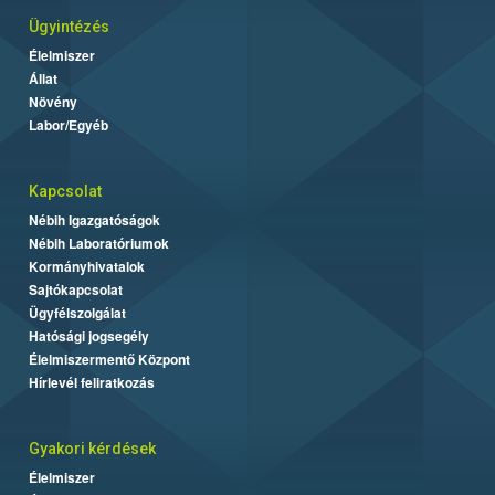
Ügyintézés
Élelmiszer
Állat
Növény
Labor/Egyéb
Kapcsolat
Nébih Igazgatóságok
Nébih Laboratóriumok
Kormányhivatalok
Sajtókapcsolat
Ügyfélszolgálat
Hatósági jogsegély
Élelmiszermentő Központ
Hírlevél feliratkozás
Gyakori kérdések
Élelmiszer