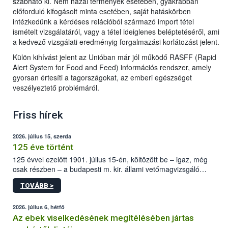
szabható ki. Nem hazai termények esetében, gyakrabban
előforduló kifogásolt minta esetében, saját hatáskörben
intézkedünk a kérdéses relációból származó import tétel
ismételt vizsgálatáról, vagy a tétel ideiglenes beléptetéséről, ami
a kedvező vizsgálati eredményig forgalmazási korlátozást jelent.
Külön kihívást jelent az Unióban már jól működő RASFF (Rapid
Alert System for Food and Feed) információs rendszer, amely
gyorsan értesíti a tagországokat, az emberi egészséget
veszélyeztető problémáról.
Friss hírek
2026. július 15, szerda
125 éve történt
125 évvel ezelőtt 1901. július 15-én, költözött be – igaz, még
csak részben – a budapesti m. kir. állami vetőmagvizsgáló
állomás a Kis Rókus utca 15. szám alatti, Czigler Győző által
TOVÁBB >
tervezett új épületébe.
2026. július 6, hétfő
Az ebek viselkedésének megítélésében jártas