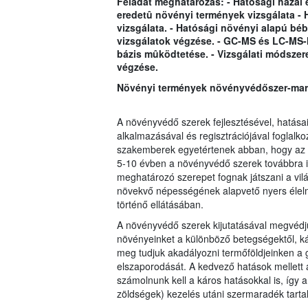
Feladat meghatározás: - Hatósági hazai 
eredetû növényi termények vizsgálata - 
vizsgálata. - Hatósági növényi alapú bébi
vizsgálatok végzése. - GC-MS és LC-MS-
bázis mûködtetése. - Vizsgálati módszer
végzése.
Növényi termények növényvédőszer-mara
A növényvédő szerek fejlesztésével, hatásai
a
lkalmazásával és regisztrációjával foglalko
szakemberek egyetérte
nek abban, hogy az 
5-10 évben a növényvédő szerek továbbra i
meghatározó szerepet fognak játszani a vil
növekvő népességének alapvető nyers élel
történő ellátásában.
A növényvédő szerek kijutatásával megvédj
növényeinket a különböző betegségektől, kár
meg tudjuk akadályozni termőföldjeinken a
elszaporodását. A kedvező hatások mellett
számolnunk kell a káros hatásokkal is, így
zöldségek) kezelés utáni szermaradék tarta