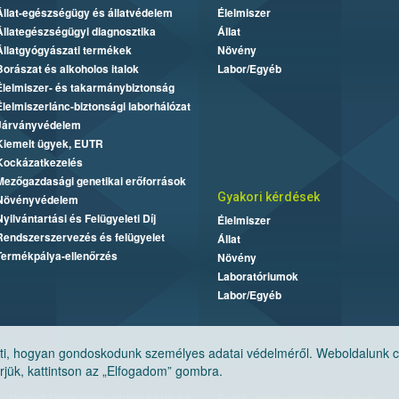
Állat-egészségügy és állatvédelem
Élelmiszer
Állategészségügyi diagnosztika
Állat
Állatgyógyászati termékek
Növény
Borászat és alkoholos italok
Labor/Egyéb
Élelmiszer- és takarmánybiztonság
Élelmiszerlánc-biztonsági laborhálózat
Járványvédelem
Kiemelt ügyek, EUTR
Kockázatkezelés
Mezőgazdasági genetikai erőforrások
Gyakori kérdések
Növényvédelem
Nyilvántartási és Felügyeleti Díj
Élelmiszer
Rendszerszervezés és felügyelet
Állat
Termékpálya-ellenőrzés
Növény
Laboratóriumok
Labor/Egyéb
, hogyan gondoskodunk személyes adatai védelméről. Weboldalunk cook
jük, kattintson az „Elfogadom” gombra.
Nemzeti Élelmiszerlánc-biztonsági Hivatal
E-mail:
ugyfelszolgalat@nebih.gov.hu