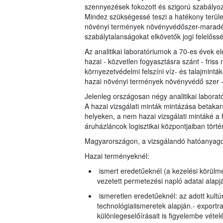
szennyezések fokozott és szigorú szabályoz
Mindez szükségessé teszi a hatékony terület
növényi termények növényvédőszer-maradéko
szabálytalanságokat elkövetők jogi felelőss
Az analitikai laboratóriumok a 70-es évek el
hazai - közvetlen fogyasztásra szánt - fris
környezetvédelmi felszíni víz- és talajmin
hazai növényi termények növényvédő szer -
Jelenleg országosan négy analitikai laborató
A hazai vizsgálati minták mintázása betakarí
helyeken, a nem hazai vizsgálati mintáké a
áruházláncok logisztikai központjaiban történ
Magyarországon, a vizsgálandó hatóanyagok 
Hazai terményeknél:
ismert eredetűeknél (a kezelési körülmé
vezetett permetezési napló adatai alapj
ismeretlen eredetűeknél: az adott kult
technológiaiismeretek alapján.- export
különlegeselőírásait is figyelembe vétel