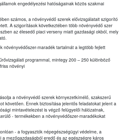
tagállamok engedélyezési hatóságainak közös szakmai
ben számos, a növényvédő szerek elővizsgálatait szigorító
etett. A szigorítások következtében több növényvédő szer
részben az élesedő piaci verseny miatt gazdasági okból, mely
ató.
k növényvédőszer-maradék tartalmát a legtöbb fejlett
zűrővizsgálati programmal, mintegy 200 – 250 különböző
friss növényi
yásolja a növényvédő szerek környezetkímélő, szakszerű
t követően. Ennek biztosítása jelentős feladatokat jelent a
ósági mintavételezést is végző felügyelői hálózatnak,
a kerülő - termékekben a növényvédőszer-maradékokat
sonlóan - a fogyasztók népegészségügyi védelme, a
i a mezőgazdaságból eredő és az egészségre káros