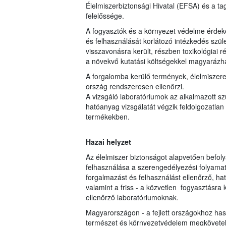
Élelmiszerbiztonsági Hivatal (EFSA) és a 
felelőssége.
A fogyasztók és a környezet védelme érdeké
és felhasználását korlátozó intézkedés szül
visszavonásra került, részben toxikológiai 
a növekvő kutatási költségekkel magyarázh
A forgalomba kerülő termények, élelmiszere
ország rendszeresen ellenőrzi.
A vizsgáló laboratóriumok az alkalmazott s
hatóanyag vizsgálatát végzik feldolgozatlan 
termékekben.
Hazai helyzet
Az élelmiszer biztonságot alapvetően befol
felhasználása a szerengedélyezési folyamato
forgalmazást és felhasználást ellenőrző, hat
valamint a friss - a közvetlen fogyasztásr
ellenőrző laboratóriumoknak.
Magyarországon - a fejlett országokhoz ha
természet és környezetvédelem megkövetel