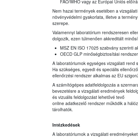
FAO/WHO vagy az Európai Uniós előírá
Nem hazai termények esetében a vizsgálati 
növényvédelmi gyakorlata, illetve a termé
szerepe.
Valamennyi laboratórium rendszeresen ellen
dolgozik, ezen túlmenően akkreditált minősí
MSZ EN ISO 17025 szabvány szerinti akk
OECD GLP minőségbiztosítási rendszerbe
A laboratóriumok egységes vizsgálati rend sz
Ha szükséges, egyedi és speciális ellenőrz
ellenőrzési rendszer alkalmas az EU szigorú
A számítógépes adatfeldolgozás a szermarad
bevezetésre a vizsgálati eredmények feldolgo
és vizuális feldolgozást lehetővé tevő
online adatkezelő rendszer működik a hálóza
tárolhatók.
Intézkedések
A laboratóriumok a vizsgálati eredményeke