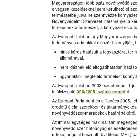
Magyarországon több száz növényvédő szer
elvégzett kezeléseknél sem kerülhető el az
természetbe jutva ne szennyezze környezetü
Növényvédelmi Szervezet intézményei a kém
törekednek a természet, a környezet és a 
Az Európai Unióban, így Magyarországon is
tudományos adatokkal először bizonyítják, 
nincs káros hatásuk a fogyasztóra, terme
állománnyal,
nem idéznek elő elfogadhatatlan hatáso
ugyanakkor megfelelő termelést könnyí
Az Európai Unióban 2008. szeptember 1-jén
felülvizsgáló
396/2005. számú rendel
et:
Az Európai Parlament és a Tanács 2005. fe
eredetű élelmiszerekben és takarmányokban,
növényvédőszer-maradékok határértékéről,
Az immár egységes maximálisan megengede
növényvédő szer hatóanyag és esetlegesen 
értéke; angolul használt rövidítése: MRL) s