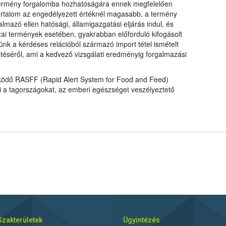
a termény forgalomba hozhatóságára ennek megfelelően
talom az engedélyezett értéknél magasabb, a termény
mazó ellen hatósági, államigazgatási eljárás indul, és
ai termények esetében, gyakrabban előforduló kifogásolt
nk a kérdéses relációból származó import tétel ismételt
tetéséről, ami a kedvező vizsgálati eredményig forgalmazási
működő RASFF (Rapid Alert System for Food and Feed)
ti a tagországokat, az emberi egészséget veszélyeztető
Szakterületek
Ügyintézés