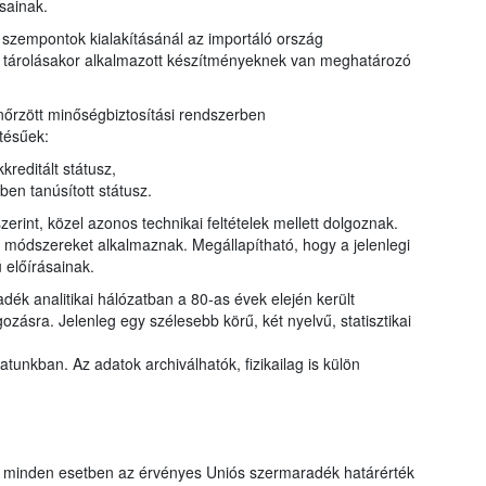
sainak.
szempontok kialakításánál az importáló ország
ny tárolásakor alkalmazott készítményeknek van meghatározó
őrzött minőségbiztosítási rendszerben
tésűek:
reditált státusz,
n tanúsított státusz.
erint, közel azonos technikai feltételek mellett dolgoznak.
ő módszereket alkalmaznak. Megállapítható, hogy a jelenlegi
 előírásainak.
ék analitikai hálózatban a 80-as évek elején került
zásra. Jelenleg egy szélesebb körű, két nyelvű, statisztikai
tunkban. Az adatok archiválhatók, fizikailag is külön
t minden esetben az érvényes Uniós szermaradék határérték