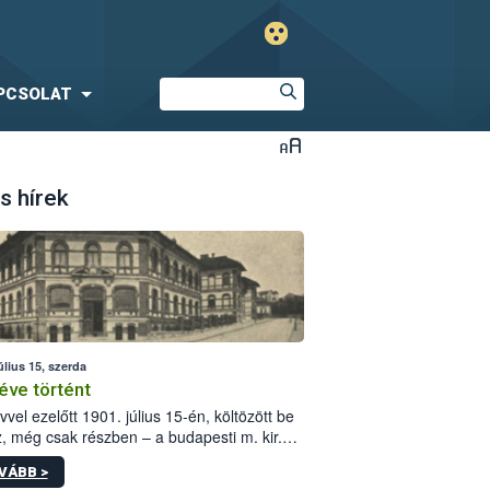
PCSOLAT
s hírek
úlius 15, szerda
éve történt
vvel ezelőtt 1901. július 15-én, költözött be
z, még csak részben – a budapesti m. kir.
i vetőmagvizsgáló állomás a Kis Rókus utca
VÁBB >
ám alatti, Czigler Győző által tervezett új