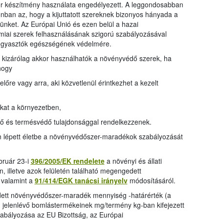
 készítmény használata engedélyezett. A leggondosabban
onban az, hogy a kijuttatott szereknek bizonyos hányada a
nket. Az Európai Unió és ezen belül a hazai
iai szerek felhasználásának szigorú szabályozásával
fogyasztók egészségének védelmére.
 kizárólag akkor használhatók a növényvédő szerek, ha
hogy
lőre vagy arra, aki közvetlenül érintkezhet a kezelt
kat a környezetben,
tő és termésvédő tulajdonsággal rendelkezzenek.
 lépett életbe a növényvédőszer-maradékok szabályozását
bruár 23-i
396/2005/EK rendelete
a növényi és állati
 illetve azok felületén található megengedett
 valamint a
91/414/EGK tanácsi irányelv
módosításáról.
tt növényvédőszer-maradék mennyiség -határérték (a
jelenlévő bomlástermékeinek mg/termény kg-ban kifejezett
zabályozása az EU Bizottság, az Európai