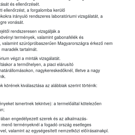
ását és ellenőrzését.
i ellenőrzést, a forgalomba kerülő
kra irányuló rendszeres laboratóriumi vizsgálatát, a
égre vonását.
ejétől rendszeresen vizsgálják a
s növényi termények, valamint gabonafélék és
ták, valamint szúrópróbaszerűen Magyarországra érkező nem
 maradék tartalmát.
rium végzi a minták vizsgálatát.
táskor a termőhelyen, a piaci elárusító
 határállomásokon, nagykereskedőknél, illetve a nagy
ik.
körének kiválasztása az alábbiak szerint történik:
nyeket ismertnek tekintve): a termelőáltal kötelezően
án;
úrában engedélyezett szerek és az alkalmazás-
ra menő terményeknél a fogadó ország esetleges
ével, valamint az egységesített nemzetközi előírásainakpl.