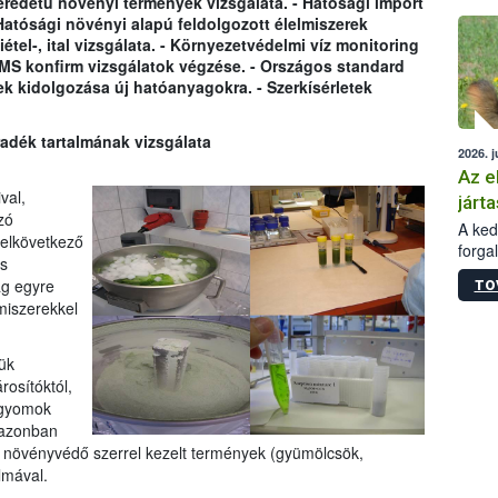
eredetû növényi termények vizsgálata. - Hatósági import
épüle
Hatósági növényi alapú feldolgozott élelmiszerek
étel-, ital vizsgálata. - Környezetvédelmi víz monitoring
MS konfirm vizsgálatok végzése. - Országos standard
ek kidolgozása új hatóanyagokra. - Szerkísérletek
dék tartalmának vizsgálata
2026. j
Az e
val,
járta
zó
A kedv
elkövetkező
forga
s
Korm.
ág egyre
TO
sérül
miszerekkel
felme
veszé
Ezen 
ük
vonni
osítóktól,
jártas
 gyomok
 azonban
 a növényvédő szerrel kezelt termények (gyümölcsök,
lmával.