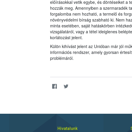
előírásokkal vetik egybe, és döntéseiket 
hozzák meg. Amennyiben a szermaradék tar
forgalomba nem hozható, a termelő és forgal
növényvédelmi bírság szabható ki. Nem haz
minta esetében, saját hatáskörben intézkedü
vizsgálatáról, vagy a tétel ideiglenes belép
korlátozást jelent.
Külön kihívást jelent az Unióban már jól 
információs rendszer, amely gyorsan értesí
problémáról.
Hivatalunk