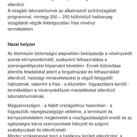
ellenőrzi.
A vizsgáló laboratóriumok az alkalmazott szűrővizsgálati
programmal, mintegy 200 – 250 különböző hatóanyag
vizsgálatát végzik feldolgozatlan friss növényi
termékekben.
Hazai helyzet
Az élelmiszer biztonságot alapvetően befolyásolja a növényvédő
szerek környezetkímélő, szakszerű felhasználása a
szerengedélyezési folyamatot követően. Ennek biztosítása
jelentős feladatokat jelent a forgalmazást és felhasználást
ellenőrző, hatósági mintavételezést is végző felügyelői
hálózatnak, valamint a friss - a közvetlen fogyasztásra kerülő -
termékekben a növényvédőszer-maradékokat ellenőrző
laboratóriumoknak.
Magyarországon - a fejlett országokhoz hasonlóan - a
fogyasztók népegészségügyi védelme, a természet és
környezetvédelem megköveteli a mezőgazdaságból eredő és az
egészségre káros szennyezések fokozott és szigorú
szabályozását és ellenőrzését.
Mindez szükségessé teszi a hatékony területi ellenőrzést, a