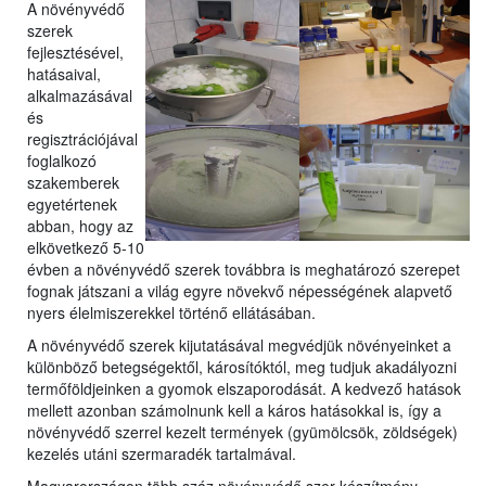
A növényvédő
szerek
fejlesztésével,
hatásaival,
a
lkalmazásával
és
regisztrációjával
foglalkozó
szakemberek
egyetérte
nek
abban, hogy az
elkövetkező 5-10
évben a növényvédő szerek továbbra is meghatározó szerepet
fognak játszani a világ egyre növekvő népességének alapvető
nyers élelmiszerekkel történő ellátásában.
A növényvédő szerek kijutatásával megvédjük növényeinket a
különböző betegségektől, károsítóktól, meg tudjuk akadályozni
termőföldjeinken a gyomok elszaporodását. A kedvező hatások
mellett azonban számolnunk kell a káros hatásokkal is, így a
növényvédő szerrel kezelt termények (gyümölcsök, zöldségek)
kezelés utáni szermaradék tartalmával.