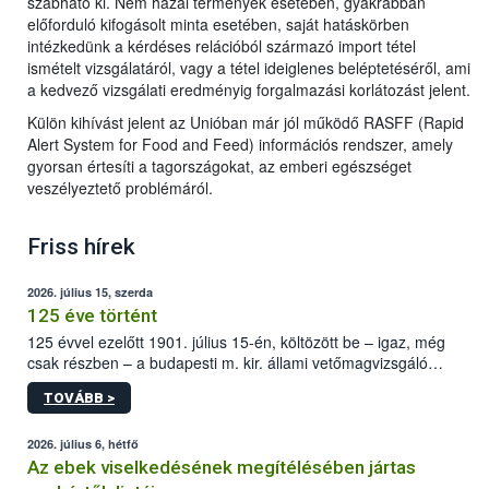
szabható ki. Nem hazai termények esetében, gyakrabban
előforduló kifogásolt minta esetében, saját hatáskörben
intézkedünk a kérdéses relációból származó import tétel
ismételt vizsgálatáról, vagy a tétel ideiglenes beléptetéséről, ami
a kedvező vizsgálati eredményig forgalmazási korlátozást jelent.
Külön kihívást jelent az Unióban már jól működő RASFF (Rapid
Alert System for Food and Feed) információs rendszer, amely
gyorsan értesíti a tagországokat, az emberi egészséget
veszélyeztető problémáról.
Friss hírek
2026. július 15, szerda
125 éve történt
125 évvel ezelőtt 1901. július 15-én, költözött be – igaz, még
csak részben – a budapesti m. kir. állami vetőmagvizsgáló
állomás a Kis Rókus utca 15. szám alatti, Czigler Győző által
TOVÁBB >
tervezett új épületébe.
2026. július 6, hétfő
Az ebek viselkedésének megítélésében jártas