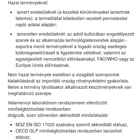
Hazai terményeknél:
ismert eredetűeknél (a kezelési körülményeket ismertnek
tekintve): a termelőáltal kötelezően vezetett permetezési
napló adatai alapján;
ismeretlen eredetűeknél: az adott kultúrában engedélyezett
szerek és az alkalmazás-technológiaiismeretek alapján.-
exportra menő terményeknél a fogadó ország esetleges
különlegeselőírásait is figyelembe vételével, valamint az
egységesített nemzetközi előírásainakpl. FAO/WHO vagy az
Európai Uniós előírásainak.
Nem hazai termények esetében a vizsgálati szempontok
kialakításánál az importáló ország növényvédelmi gyakorlata,
illetve a termény tárolásakor alkalmazott készítményeknek van
meghatározó szerepe.
Valamennyi laboratórium rendszeresen ellenőrzött
minőségbiztosítási rendszerben
dolgozik, ezen túlmenően akkreditált minősítésűek:
MSZ EN ISO 17025 szabvány szerinti akkreditált státusz,
OECD GLP minőségbiztosítási rendszerben tanúsított
státusz.