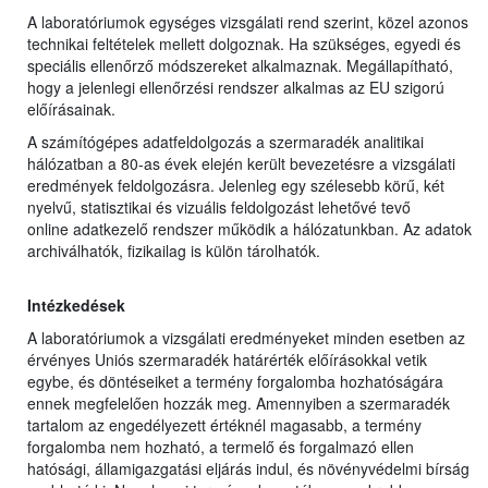
A laboratóriumok egységes vizsgálati rend szerint, közel azonos
technikai feltételek mellett dolgoznak. Ha szükséges, egyedi és
speciális ellenőrző módszereket alkalmaznak. Megállapítható,
hogy a jelenlegi ellenőrzési rendszer alkalmas az EU szigorú
előírásainak.
A számítógépes adatfeldolgozás a szermaradék analitikai
hálózatban a 80-as évek elején került bevezetésre a vizsgálati
eredmények feldolgozásra. Jelenleg egy szélesebb körű, két
nyelvű, statisztikai és vizuális feldolgozást lehetővé tevő
online adatkezelő rendszer működik a hálózatunkban. Az adatok
archiválhatók, fizikailag is külön tárolhatók.
Intézkedések
A laboratóriumok a vizsgálati eredményeket minden esetben az
érvényes Uniós szermaradék határérték előírásokkal vetik
egybe, és döntéseiket a termény forgalomba hozhatóságára
ennek megfelelően hozzák meg. Amennyiben a szermaradék
tartalom az engedélyezett értéknél magasabb, a termény
forgalomba nem hozható, a termelő és forgalmazó ellen
hatósági, államigazgatási eljárás indul, és növényvédelmi bírság