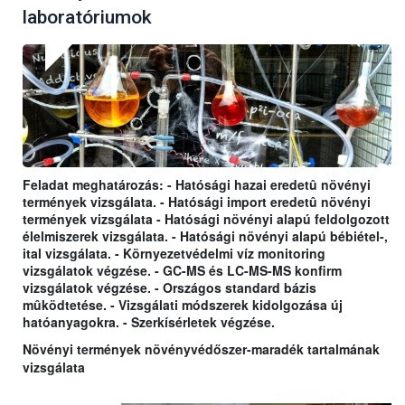
laboratóriumok
Feladat meghatározás: - Hatósági hazai eredetû növényi
termények vizsgálata. - Hatósági import eredetû növényi
termények vizsgálata - Hatósági növényi alapú feldolgozott
élelmiszerek vizsgálata. - Hatósági növényi alapú bébiétel-,
ital vizsgálata. - Környezetvédelmi víz monitoring
vizsgálatok végzése. - GC-MS és LC-MS-MS konfirm
vizsgálatok végzése. - Országos standard bázis
mûködtetése. - Vizsgálati módszerek kidolgozása új
hatóanyagokra. - Szerkísérletek végzése.
Növényi termények növényvédőszer-maradék tartalmának
vizsgálata