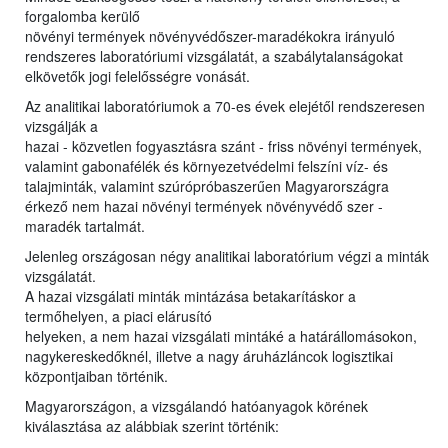
forgalomba kerülő
növényi termények növényvédőszer-maradékokra irányuló
rendszeres laboratóriumi vizsgálatát, a szabálytalanságokat
elkövetők jogi felelősségre vonását.
Az analitikai laboratóriumok a 70-es évek elejétől rendszeresen
vizsgálják a
hazai - közvetlen fogyasztásra szánt - friss növényi termények,
valamint gabonafélék és környezetvédelmi felszíni víz- és
talajminták, valamint szúrópróbaszerűen Magyarországra
érkező nem hazai növényi termények növényvédő szer -
maradék tartalmát.
Jelenleg országosan négy analitikai laboratórium végzi a minták
vizsgálatát.
A hazai vizsgálati minták mintázása betakarításkor a
termőhelyen, a piaci elárusító
helyeken, a nem hazai vizsgálati mintáké a határállomásokon,
nagykereskedőknél, illetve a nagy áruházláncok logisztikai
központjaiban történik.
Magyarországon, a vizsgálandó hatóanyagok körének
kiválasztása az alábbiak szerint történik: