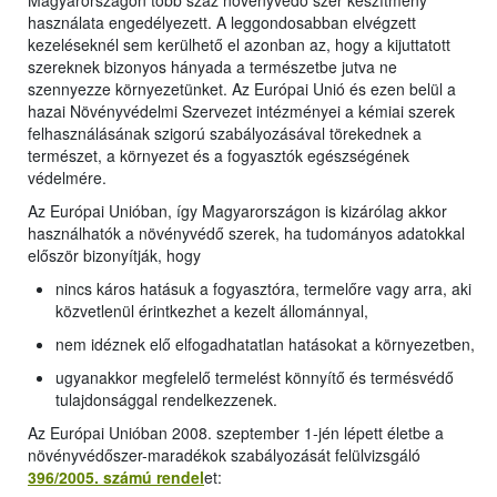
Magyarországon több száz növényvédő szer készítmény
használata engedélyezett. A leggondosabban elvégzett
kezeléseknél sem kerülhető el azonban az, hogy a kijuttatott
szereknek bizonyos hányada a természetbe jutva ne
szennyezze környezetünket. Az Európai Unió és ezen belül a
hazai Növényvédelmi Szervezet intézményei a kémiai szerek
felhasználásának szigorú szabályozásával törekednek a
természet, a környezet és a fogyasztók egészségének
védelmére.
Az Európai Unióban, így Magyarországon is kizárólag akkor
használhatók a növényvédő szerek, ha tudományos adatokkal
először bizonyítják, hogy
nincs káros hatásuk a fogyasztóra, termelőre vagy arra, aki
közvetlenül érintkezhet a kezelt állománnyal,
nem idéznek elő elfogadhatatlan hatásokat a környezetben,
ugyanakkor megfelelő termelést könnyítő és termésvédő
tulajdonsággal rendelkezzenek.
Az Európai Unióban 2008. szeptember 1-jén lépett életbe a
növényvédőszer-maradékok szabályozását felülvizsgáló
396/2005. számú rendel
et: