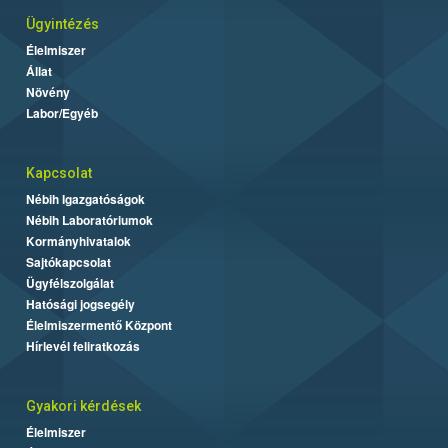
Ügyintézés
Élelmiszer
Állat
Növény
Labor/Egyéb
Kapcsolat
Nébih Igazgatóságok
Nébih Laboratóriumok
Kormányhivatalok
Sajtókapcsolat
Ügyfélszolgálat
Hatósági jogsegély
Élelmiszermentő Központ
Hírlevél feliratkozás
Gyakori kérdések
Élelmiszer