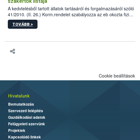
szakértők listája
A kedvtelésből tartott állatok tartásáról és forgalmazásáról szóló
41/2010. (II. 26.) Korm.rendelet szabályozza az eb okozta fizikai
sérülés, illetve ennek veszélye keletkezésekor felmerülő
TOVÁBB >
hatósági feladatokat, valamint a veszélyes eb tartását és annak
engedélyezését. Ezen eljárások során szükség esetén be kell
vonni az ebek viselkedésének megítélésében jártas szakértőt.
Cookie beállítások
Hivatalunk
Bemutatkozás
Szervezeti felépítés
Gazdálkodási adatok
Felügyeleti szervünk
Projektek
Kapcsolódó linkek