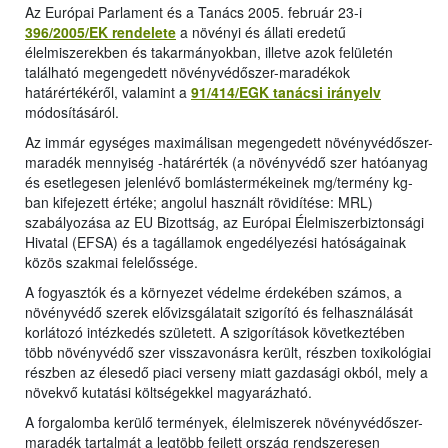
Az Európai Parlament és a Tanács 2005. február 23-i
396/2005/EK rendelete
a növényi és állati eredetű
élelmiszerekben és takarmányokban, illetve azok felületén
található megengedett növényvédőszer-maradékok
határértékéről, valamint a
91/414/EGK tanácsi irányelv
módosításáról.
Az immár egységes maximálisan megengedett növényvédőszer-
maradék mennyiség -határérték (a növényvédő szer hatóanyag
és esetlegesen jelenlévő bomlástermékeinek mg/termény kg-
ban kifejezett értéke; angolul használt rövidítése: MRL)
szabályozása az EU Bizottság, az Európai Élelmiszerbiztonsági
Hivatal (EFSA) és a tagállamok engedélyezési hatóságainak
közös szakmai felelőssége.
A fogyasztók és a környezet védelme érdekében számos, a
növényvédő szerek elővizsgálatait szigorító és felhasználását
korlátozó intézkedés született. A szigorítások következtében
több növényvédő szer visszavonásra került, részben toxikológiai
részben az élesedő piaci verseny miatt gazdasági okból, mely a
növekvő kutatási költségekkel magyarázható.
A forgalomba kerülő termények, élelmiszerek növényvédőszer-
maradék tartalmát a legtöbb fejlett ország rendszeresen