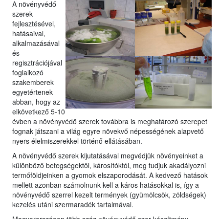
A növényvédő
szerek
fejlesztésével,
hatásaival,
a
lkalmazásával
és
regisztrációjával
foglalkozó
szakemberek
egyetérte
nek
abban, hogy az
elkövetkező 5-10
évben a növényvédő szerek továbbra is meghatározó szerepet
fognak játszani a világ egyre növekvő népességének alapvető
nyers élelmiszerekkel történő ellátásában.
A növényvédő szerek kijutatásával megvédjük növényeinket a
különböző betegségektől, károsítóktól, meg tudjuk akadályozni
termőföldjeinken a gyomok elszaporodását. A kedvező hatások
mellett azonban számolnunk kell a káros hatásokkal is, így a
növényvédő szerrel kezelt termények (gyümölcsök, zöldségek)
kezelés utáni szermaradék tartalmával.