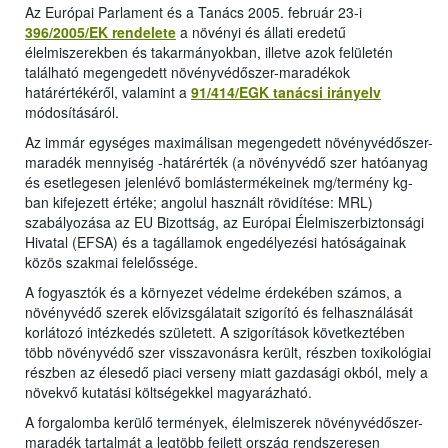
Az Európai Parlament és a Tanács 2005. február 23-i
396/2005/EK rendelete
a növényi és állati eredetű
élelmiszerekben és takarmányokban, illetve azok felületén
található megengedett növényvédőszer-maradékok
határértékéről, valamint a
91/414/EGK tanácsi irányelv
módosításáról.
Az immár egységes maximálisan megengedett növényvédőszer-
maradék mennyiség -határérték (a növényvédő szer hatóanyag
és esetlegesen jelenlévő bomlástermékeinek mg/termény kg-
ban kifejezett értéke; angolul használt rövidítése: MRL)
szabályozása az EU Bizottság, az Európai Élelmiszerbiztonsági
Hivatal (EFSA) és a tagállamok engedélyezési hatóságainak
közös szakmai felelőssége.
A fogyasztók és a környezet védelme érdekében számos, a
növényvédő szerek elővizsgálatait szigorító és felhasználását
korlátozó intézkedés született. A szigorítások következtében
több növényvédő szer visszavonásra került, részben toxikológiai
részben az élesedő piaci verseny miatt gazdasági okból, mely a
növekvő kutatási költségekkel magyarázható.
A forgalomba kerülő termények, élelmiszerek növényvédőszer-
maradék tartalmát a legtöbb fejlett ország rendszeresen