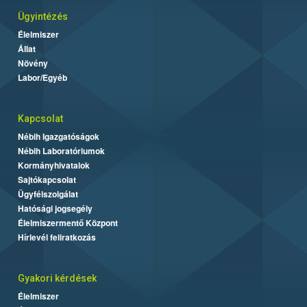
Ügyintézés
Élelmiszer
Állat
Növény
Labor/Egyéb
Kapcsolat
Nébih Igazgatóságok
Nébih Laboratóriumok
Kormányhivatalok
Sajtókapcsolat
Ügyfélszolgálat
Hatósági jogsegély
Élelmiszermentő Központ
Hírlevél feliratkozás
Gyakori kérdések
Élelmiszer