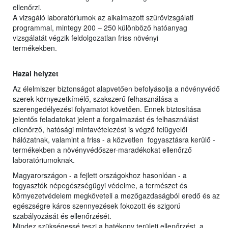
ellenőrzi.
A vizsgáló laboratóriumok az alkalmazott szűrővizsgálati
programmal, mintegy 200 – 250 különböző hatóanyag
vizsgálatát végzik feldolgozatlan friss növényi
termékekben.
Hazai helyzet
Az élelmiszer biztonságot alapvetően befolyásolja a növényvédő
szerek környezetkímélő, szakszerű felhasználása a
szerengedélyezési folyamatot követően. Ennek biztosítása
jelentős feladatokat jelent a forgalmazást és felhasználást
ellenőrző, hatósági mintavételezést is végző felügyelői
hálózatnak, valamint a friss - a közvetlen fogyasztásra kerülő -
termékekben a növényvédőszer-maradékokat ellenőrző
laboratóriumoknak.
Magyarországon - a fejlett országokhoz hasonlóan - a
fogyasztók népegészségügyi védelme, a természet és
környezetvédelem megköveteli a mezőgazdaságból eredő és az
egészségre káros szennyezések fokozott és szigorú
szabályozását és ellenőrzését.
Mindez szükségessé teszi a hatékony területi ellenőrzést, a