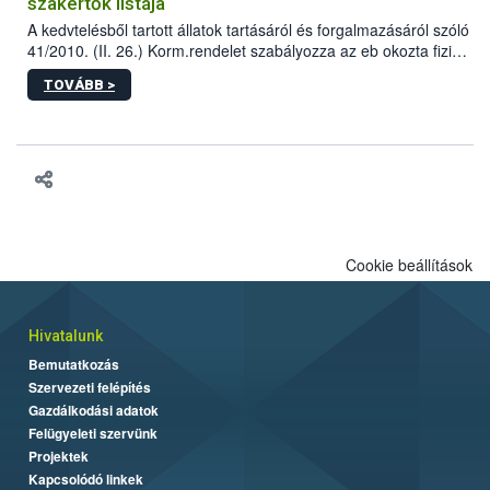
szakértők listája
A kedvtelésből tartott állatok tartásáról és forgalmazásáról szóló
41/2010. (II. 26.) Korm.rendelet szabályozza az eb okozta fizikai
sérülés, illetve ennek veszélye keletkezésekor felmerülő
TOVÁBB >
hatósági feladatokat, valamint a veszélyes eb tartását és annak
engedélyezését. Ezen eljárások során szükség esetén be kell
vonni az ebek viselkedésének megítélésében jártas szakértőt.
Cookie beállítások
Hivatalunk
Bemutatkozás
Szervezeti felépítés
Gazdálkodási adatok
Felügyeleti szervünk
Projektek
Kapcsolódó linkek