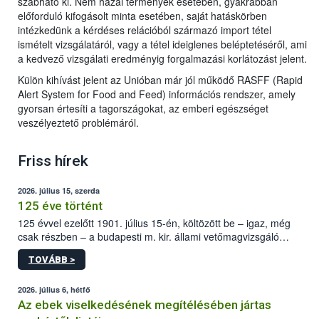
szabható ki. Nem hazai termények esetében, gyakrabban
előforduló kifogásolt minta esetében, saját hatáskörben
intézkedünk a kérdéses relációból származó import tétel
ismételt vizsgálatáról, vagy a tétel ideiglenes beléptetéséről, ami
a kedvező vizsgálati eredményig forgalmazási korlátozást jelent.
Külön kihívást jelent az Unióban már jól működő RASFF (Rapid
Alert System for Food and Feed) információs rendszer, amely
gyorsan értesíti a tagországokat, az emberi egészséget
veszélyeztető problémáról.
Friss hírek
2026. július 15, szerda
125 éve történt
125 évvel ezelőtt 1901. július 15-én, költözött be – igaz, még
csak részben – a budapesti m. kir. állami vetőmagvizsgáló
állomás a Kis Rókus utca 15. szám alatti, Czigler Győző által
TOVÁBB >
tervezett új épületébe.
2026. július 6, hétfő
Az ebek viselkedésének megítélésében jártas