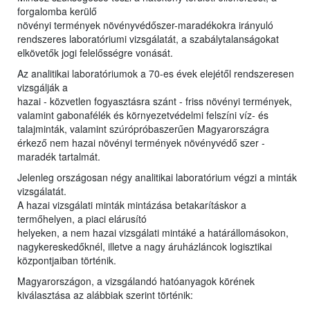
forgalomba kerülő
növényi termények növényvédőszer-maradékokra irányuló
rendszeres laboratóriumi vizsgálatát, a szabálytalanságokat
elkövetők jogi felelősségre vonását.
Az analitikai laboratóriumok a 70-es évek elejétől rendszeresen
vizsgálják a
hazai - közvetlen fogyasztásra szánt - friss növényi termények,
valamint gabonafélék és környezetvédelmi felszíni víz- és
talajminták, valamint szúrópróbaszerűen Magyarországra
érkező nem hazai növényi termények növényvédő szer -
maradék tartalmát.
Jelenleg országosan négy analitikai laboratórium végzi a minták
vizsgálatát.
A hazai vizsgálati minták mintázása betakarításkor a
termőhelyen, a piaci elárusító
helyeken, a nem hazai vizsgálati mintáké a határállomásokon,
nagykereskedőknél, illetve a nagy áruházláncok logisztikai
központjaiban történik.
Magyarországon, a vizsgálandó hatóanyagok körének
kiválasztása az alábbiak szerint történik: