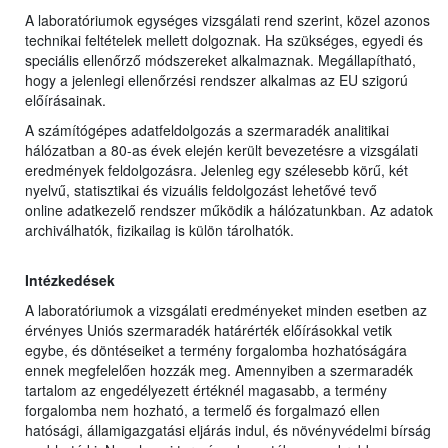
A laboratóriumok egységes vizsgálati rend szerint, közel azonos
technikai feltételek mellett dolgoznak. Ha szükséges, egyedi és
speciális ellenőrző módszereket alkalmaznak. Megállapítható,
hogy a jelenlegi ellenőrzési rendszer alkalmas az EU szigorú
előírásainak.
A számítógépes adatfeldolgozás a szermaradék analitikai
hálózatban a 80-as évek elején került bevezetésre a vizsgálati
eredmények feldolgozásra. Jelenleg egy szélesebb körű, két
nyelvű, statisztikai és vizuális feldolgozást lehetővé tevő
online adatkezelő rendszer működik a hálózatunkban. Az adatok
archiválhatók, fizikailag is külön tárolhatók.
Intézkedések
A laboratóriumok a vizsgálati eredményeket minden esetben az
érvényes Uniós szermaradék határérték előírásokkal vetik
egybe, és döntéseiket a termény forgalomba hozhatóságára
ennek megfelelően hozzák meg. Amennyiben a szermaradék
tartalom az engedélyezett értéknél magasabb, a termény
forgalomba nem hozható, a termelő és forgalmazó ellen
hatósági, államigazgatási eljárás indul, és növényvédelmi bírság