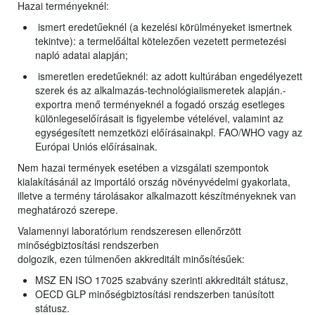
Hazai terményeknél:
ismert eredetűeknél (a kezelési körülményeket ismertnek
tekintve): a termelőáltal kötelezően vezetett permetezési
napló adatai alapján;
ismeretlen eredetűeknél: az adott kultúrában engedélyezett
szerek és az alkalmazás-technológiaiismeretek alapján.-
exportra menő terményeknél a fogadó ország esetleges
különlegeselőírásait is figyelembe vételével, valamint az
egységesített nemzetközi előírásainakpl. FAO/WHO vagy az
Európai Uniós előírásainak.
Nem hazai termények esetében a vizsgálati szempontok
kialakításánál az importáló ország növényvédelmi gyakorlata,
illetve a termény tárolásakor alkalmazott készítményeknek van
meghatározó szerepe.
Valamennyi laboratórium rendszeresen ellenőrzött
minőségbiztosítási rendszerben
dolgozik, ezen túlmenően akkreditált minősítésűek:
MSZ EN ISO 17025 szabvány szerinti akkreditált státusz,
OECD GLP minőségbiztosítási rendszerben tanúsított
státusz.