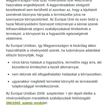
Magyarországon több száz növényvédő szer készítmény
használata engedélyezett. A leggondosabban elvégzett
kezeléseknél sem kerülhető el azonban az, hogy a kijuttatott
szereknek bizonyos hányada a természetbe jutva ne
szennyezze környezetünket. Az Európai Unió és ezen belül a
hazai Növényvédelmi Szervezet intézményei a kémiai szerek
felhasználásának szigorú szabályozásával törekednek a
természet, a környezet és a fogyasztók egészségének
védelmére.
Az Európai Unióban, így Magyarországon is kizárólag akkor
használhatók a növényvédő szerek, ha tudományos adatokkal
először bizonyítják, hogy
nincs káros hatásuk a fogyasztóra, termelőre vagy arra, aki
közvetlenül érintkezhet a kezelt állománnyal,
nem idéznek elő elfogadhatatlan hatásokat a környezetben,
ugyanakkor megfelelő termelést könnyítő és termésvédő
tulajdonsággal rendelkezzenek.
Az Európai Unióban 2008. szeptember 1-jén lépett életbe a
növényvédőszer-maradékok szabályozását felülvizsgáló
396/2005. számú rendel
et: