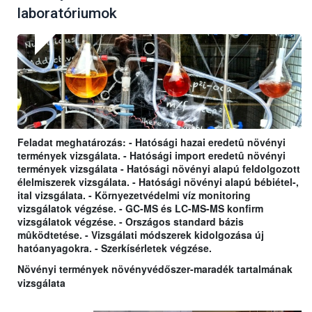
laboratóriumok
Feladat meghatározás: - Hatósági hazai eredetû növényi
termények vizsgálata. - Hatósági import eredetû növényi
termények vizsgálata - Hatósági növényi alapú feldolgozott
élelmiszerek vizsgálata. - Hatósági növényi alapú bébiétel-,
ital vizsgálata. - Környezetvédelmi víz monitoring
vizsgálatok végzése. - GC-MS és LC-MS-MS konfirm
vizsgálatok végzése. - Országos standard bázis
mûködtetése. - Vizsgálati módszerek kidolgozása új
hatóanyagokra. - Szerkísérletek végzése.
Növényi termények növényvédőszer-maradék tartalmának
vizsgálata