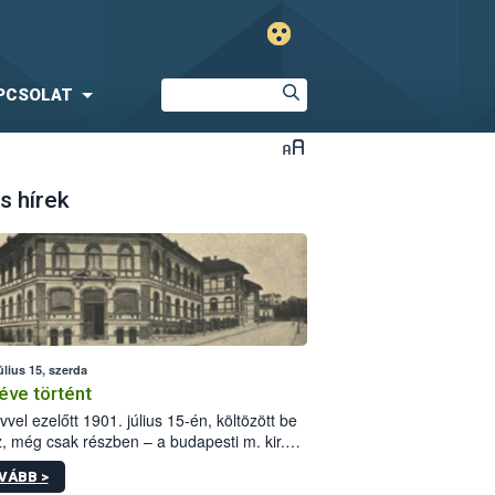
PCSOLAT
s hírek
úlius 15, szerda
éve történt
vvel ezelőtt 1901. július 15-én, költözött be
z, még csak részben – a budapesti m. kir.
i vetőmagvizsgáló állomás a Kis Rókus utca
VÁBB >
ám alatti, Czigler Győző által tervezett új