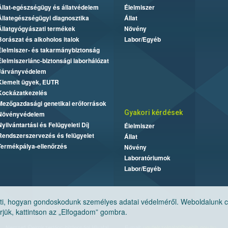
Állat-egészségügy és állatvédelem
Élelmiszer
Állategészségügyi diagnosztika
Állat
Állatgyógyászati termékek
Növény
Borászat és alkoholos italok
Labor/Egyéb
Élelmiszer- és takarmánybiztonság
Élelmiszerlánc-biztonsági laborhálózat
Járványvédelem
Kiemelt ügyek, EUTR
Kockázatkezelés
Mezőgazdasági genetikai erőforrások
Gyakori kérdések
Növényvédelem
Nyilvántartási és Felügyeleti Díj
Élelmiszer
Rendszerszervezés és felügyelet
Állat
Termékpálya-ellenőrzés
Növény
Laboratóriumok
Labor/Egyéb
, hogyan gondoskodunk személyes adatai védelméről. Weboldalunk cook
jük, kattintson az „Elfogadom” gombra.
Nemzeti Élelmiszerlánc-biztonsági Hivatal
E-mail:
ugyfelszolgalat@nebih.gov.hu