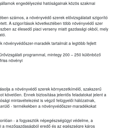
tagállamok engedélyezési hatóságainak közös szakmai
ben számos, a növényvédő szerek elővizsgálatait szigorító
etett. A szigorítások következtében több növényvédő szer
részben az élesedő piaci verseny miatt gazdasági okból, mely
ató.
k növényvédőszer-maradék tartalmát a legtöbb fejlett
zűrővizsgálati programmal, mintegy 200 – 250 különböző
friss növényi
yásolja a növényvédő szerek környezetkímélő, szakszerű
t követően. Ennek biztosítása jelentős feladatokat jelent a
ósági mintavételezést is végző felügyelői hálózatnak,
a kerülő - termékekben a növényvédőszer-maradékokat
sonlóan - a fogyasztók népegészségügyi védelme, a
i a mezőgazdaságból eredő és az egészségre káros