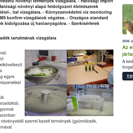
eredetû növényi termények vizsgálata. - Hatósági import
épüle
Hatósági növényi alapú feldolgozott élelmiszerek
étel-, ital vizsgálata. - Környezetvédelmi víz monitoring
MS konfirm vizsgálatok végzése. - Országos standard
ek kidolgozása új hatóanyagokra. - Szerkísérletek
dék tartalmának vizsgálata
2026. j
Az e
val,
járta
zó
A kedv
elkövetkező
forga
s
Korm.
ág egyre
TO
sérül
miszerekkel
felme
veszé
Ezen 
ük
vonni
osítóktól,
jártas
 gyomok
 azonban
 a növényvédő szerrel kezelt termények (gyümölcsök,
lmával.