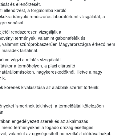
ását és ellenőrzését.
i ellenőrzést, a forgalomba kerülő
kra irányuló rendszeres laboratóriumi vizsgálatát, a
égre vonását.
ejétől rendszeresen vizsgálják a
s növényi termények, valamint gabonafélék és
ták, valamint szúrópróbaszerűen Magyarországra érkező nem
 maradék tartalmát.
rium végzi a minták vizsgálatát.
táskor a termőhelyen, a piaci elárusító
 határállomásokon, nagykereskedőknél, illetve a nagy
ik.
körének kiválasztása az alábbiak szerint történik:
nyeket ismertnek tekintve): a termelőáltal kötelezően
án;
úrában engedélyezett szerek és az alkalmazás-
ra menő terményeknél a fogadó ország esetleges
ével, valamint az egységesített nemzetközi előírásainakpl.