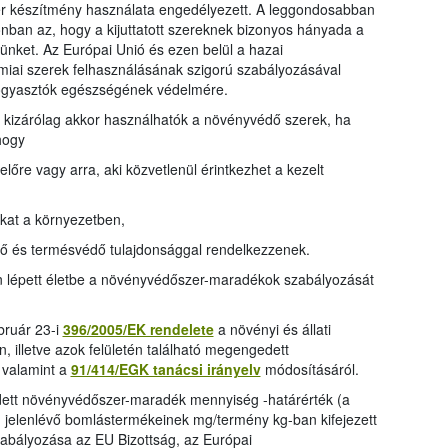
 készítmény használata engedélyezett. A leggondosabban
onban az, hogy a kijuttatott szereknek bizonyos hányada a
nket. Az Európai Unió és ezen belül a hazai
iai szerek felhasználásának szigorú szabályozásával
fogyasztók egészségének védelmére.
 kizárólag akkor használhatók a növényvédő szerek, ha
hogy
lőre vagy arra, aki közvetlenül érintkezhet a kezelt
kat a környezetben,
tő és termésvédő tulajdonsággal rendelkezzenek.
 lépett életbe a növényvédőszer-maradékok szabályozását
bruár 23-i
396/2005/EK rendelete
a növényi és állati
 illetve azok felületén található megengedett
 valamint a
91/414/EGK tanácsi irányelv
módosításáról.
tt növényvédőszer-maradék mennyiség -határérték (a
jelenlévő bomlástermékeinek mg/termény kg-ban kifejezett
zabályozása az EU Bizottság, az Európai