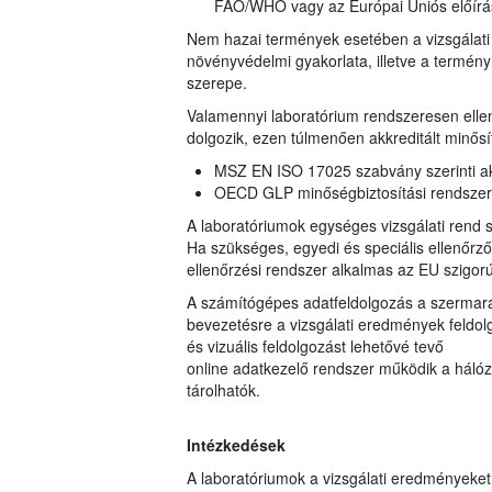
FAO/WHO vagy az Európai Uniós előírá
Nem hazai termények esetében a vizsgálati 
növényvédelmi gyakorlata, illetve a termé
szerepe.
Valamennyi laboratórium rendszeresen ellen
dolgozik, ezen túlmenően akkreditált minősí
MSZ EN ISO 17025 szabvány szerinti akk
OECD GLP minőségbiztosítási rendszerbe
A laboratóriumok egységes vizsgálati rend sz
Ha szükséges, egyedi és speciális ellenőrz
ellenőrzési rendszer alkalmas az EU szigorú
A számítógépes adatfeldolgozás a szermarad
bevezetésre a vizsgálati eredmények feldolgo
és vizuális feldolgozást lehetővé tevő
online adatkezelő rendszer működik a hálóza
tárolhatók.
Intézkedések
A laboratóriumok a vizsgálati eredményeke