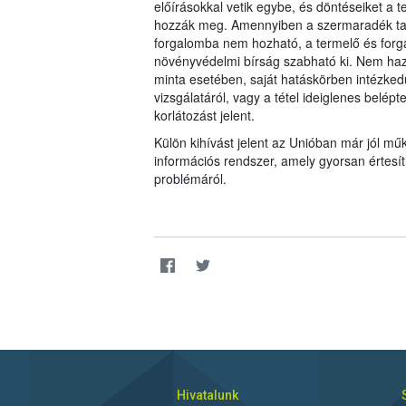
előírásokkal vetik egybe, és döntéseiket 
hozzák meg. Amennyiben a szermaradék tar
forgalomba nem hozható, a termelő és forgal
növényvédelmi bírság szabható ki. Nem haz
minta esetében, saját hatáskörben intézkedü
vizsgálatáról, vagy a tétel ideiglenes belép
korlátozást jelent.
Külön kihívást jelent az Unióban már jól 
információs rendszer, amely gyorsan értesí
problémáról.
Hivatalunk