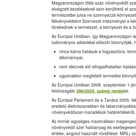
Magyarországon több száz növényvédő szer
elvégzett kezeléseknél sem kerülhető el az
természetbe jutva ne szennyezze környezetü
Növényvédelmi Szervezet intézményei a kém
törekednek a természet, a környezet és a 
Az Európai Unióban, így Magyarországon is
tudományos adatokkal először bizonyítják, 
nincs káros hatásuk a fogyasztóra, terme
állománnyal,
nem idéznek elő elfogadhatatlan hatáso
ugyanakkor megfelelő termelést könnyí
Az Európai Unióban 2008. szeptember 1-jén
felülvizsgáló
396/2005. számú rendel
et:
Az Európai Parlament és a Tanács 2005. fe
eredetű élelmiszerekben és takarmányokban,
növényvédőszer-maradékok határértékéről,
Az immár egységes maximálisan megengede
növényvédő szer hatóanyag és esetlegesen 
értéke; angolul használt rövidítése: MRL) s