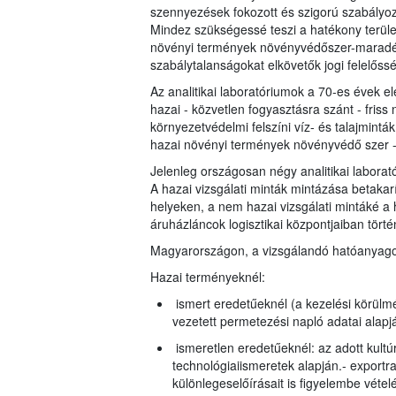
szennyezések fokozott és szigorú szabályoz
Mindez szükségessé teszi a hatékony terület
növényi termények növényvédőszer-maradéko
szabálytalanságokat elkövetők jogi felelőss
Az analitikai laboratóriumok a 70-es évek el
hazai - közvetlen fogyasztásra szánt - fris
környezetvédelmi felszíni víz- és talajmin
hazai növényi termények növényvédő szer -
Jelenleg országosan négy analitikai laborató
A hazai vizsgálati minták mintázása betakarí
helyeken, a nem hazai vizsgálati mintáké a
áruházláncok logisztikai központjaiban történ
Magyarországon, a vizsgálandó hatóanyagok 
Hazai terményeknél:
ismert eredetűeknél (a kezelési körülmé
vezetett permetezési napló adatai alapj
ismeretlen eredetűeknél: az adott kult
technológiaiismeretek alapján.- export
különlegeselőírásait is figyelembe vétel