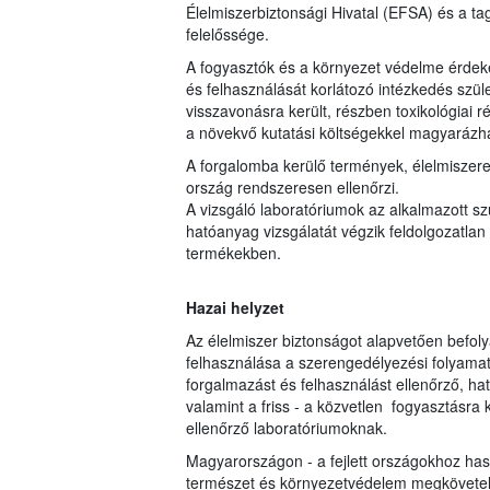
Élelmiszerbiztonsági Hivatal (EFSA) és a 
felelőssége.
A fogyasztók és a környezet védelme érdeké
és felhasználását korlátozó intézkedés szül
visszavonásra került, részben toxikológiai 
a növekvő kutatási költségekkel magyarázh
A forgalomba kerülő termények, élelmiszere
ország rendszeresen ellenőrzi.
A vizsgáló laboratóriumok az alkalmazott s
hatóanyag vizsgálatát végzik feldolgozatlan 
termékekben.
Hazai helyzet
Az élelmiszer biztonságot alapvetően befol
felhasználása a szerengedélyezési folyamato
forgalmazást és felhasználást ellenőrző, hat
valamint a friss - a közvetlen fogyasztásr
ellenőrző laboratóriumoknak.
Magyarországon - a fejlett országokhoz ha
természet és környezetvédelem megkövetel