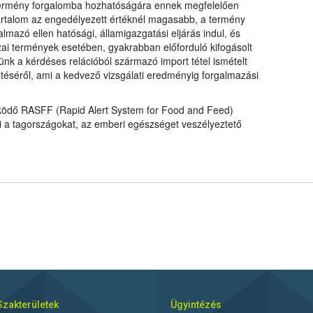
a termény forgalomba hozhatóságára ennek megfelelően
talom az engedélyezett értéknél magasabb, a termény
mazó ellen hatósági, államigazgatási eljárás indul, és
ai termények esetében, gyakrabban előforduló kifogásolt
nk a kérdéses relációból származó import tétel ismételt
tetéséről, ami a kedvező vizsgálati eredményig forgalmazási
működő RASFF (Rapid Alert System for Food and Feed)
ti a tagországokat, az emberi egészséget veszélyeztető
Szakterületek
Ügyintézés