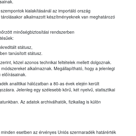
sainak.
szempontok kialakításánál az importáló ország
ny tárolásakor alkalmazott készítményeknek van meghatározó
őrzött minőségbiztosítási rendszerben
tésűek:
reditált státusz,
n tanúsított státusz.
erint, közel azonos technikai feltételek mellett dolgoznak.
ő módszereket alkalmaznak. Megállapítható, hogy a jelenlegi
 előírásainak.
ék analitikai hálózatban a 80-as évek elején került
zásra. Jelenleg egy szélesebb körű, két nyelvű, statisztikai
tunkban. Az adatok archiválhatók, fizikailag is külön
t minden esetben az érvényes Uniós szermaradék határérték