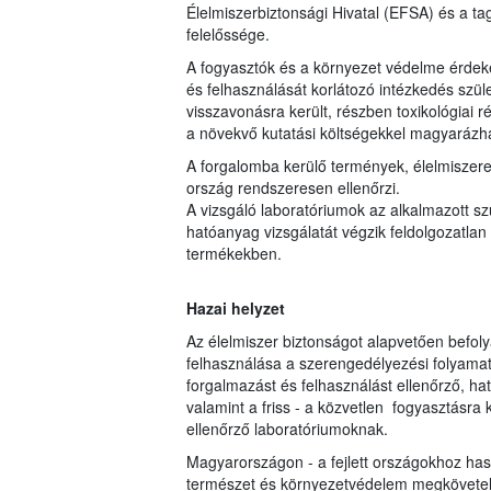
Élelmiszerbiztonsági Hivatal (EFSA) és a 
felelőssége.
A fogyasztók és a környezet védelme érdeké
és felhasználását korlátozó intézkedés szül
visszavonásra került, részben toxikológiai 
a növekvő kutatási költségekkel magyarázh
A forgalomba kerülő termények, élelmiszere
ország rendszeresen ellenőrzi.
A vizsgáló laboratóriumok az alkalmazott s
hatóanyag vizsgálatát végzik feldolgozatlan 
termékekben.
Hazai helyzet
Az élelmiszer biztonságot alapvetően befol
felhasználása a szerengedélyezési folyamato
forgalmazást és felhasználást ellenőrző, hat
valamint a friss - a közvetlen fogyasztásr
ellenőrző laboratóriumoknak.
Magyarországon - a fejlett országokhoz ha
természet és környezetvédelem megkövetel