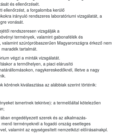
ását és ellenőrzését.
i ellenőrzést, a forgalomba kerülő
kra irányuló rendszeres laboratóriumi vizsgálatát, a
égre vonását.
ejétől rendszeresen vizsgálják a
s növényi termények, valamint gabonafélék és
ták, valamint szúrópróbaszerűen Magyarországra érkező nem
 maradék tartalmát.
rium végzi a minták vizsgálatát.
táskor a termőhelyen, a piaci elárusító
 határállomásokon, nagykereskedőknél, illetve a nagy
ik.
körének kiválasztása az alábbiak szerint történik:
nyeket ismertnek tekintve): a termelőáltal kötelezően
án;
úrában engedélyezett szerek és az alkalmazás-
ra menő terményeknél a fogadó ország esetleges
ével, valamint az egységesített nemzetközi előírásainakpl.