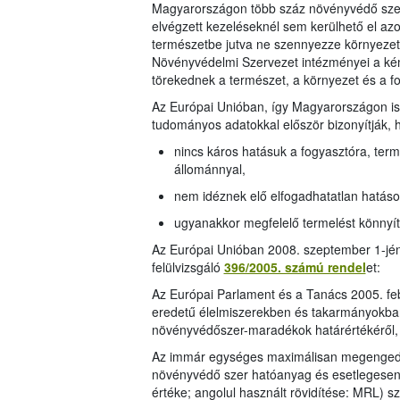
Magyarországon több száz növényvédő szer
elvégzett kezeléseknél sem kerülhető el az
természetbe jutva ne szennyezze környezetü
Növényvédelmi Szervezet intézményei a kém
törekednek a természet, a környezet és a 
Az Európai Unióban, így Magyarországon is
tudományos adatokkal először bizonyítják, 
nincs káros hatásuk a fogyasztóra, terme
állománnyal,
nem idéznek elő elfogadhatatlan hatáso
ugyanakkor megfelelő termelést könnyí
Az Európai Unióban 2008. szeptember 1-jén
felülvizsgáló
396/2005. számú rendel
et:
Az Európai Parlament és a Tanács 2005. fe
eredetű élelmiszerekben és takarmányokban,
növényvédőszer-maradékok határértékéről,
Az immár egységes maximálisan megengede
növényvédő szer hatóanyag és esetlegesen 
értéke; angolul használt rövidítése: MRL) s