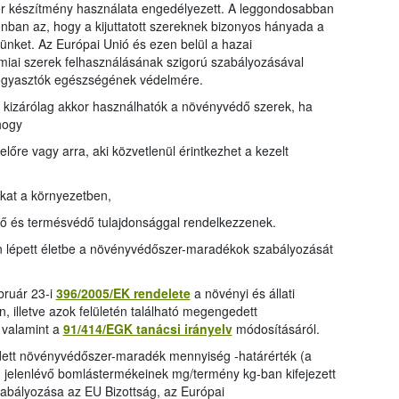
 készítmény használata engedélyezett. A leggondosabban
onban az, hogy a kijuttatott szereknek bizonyos hányada a
nket. Az Európai Unió és ezen belül a hazai
iai szerek felhasználásának szigorú szabályozásával
fogyasztók egészségének védelmére.
 kizárólag akkor használhatók a növényvédő szerek, ha
hogy
lőre vagy arra, aki közvetlenül érintkezhet a kezelt
kat a környezetben,
tő és termésvédő tulajdonsággal rendelkezzenek.
 lépett életbe a növényvédőszer-maradékok szabályozását
bruár 23-i
396/2005/EK rendelete
a növényi és állati
 illetve azok felületén található megengedett
 valamint a
91/414/EGK tanácsi irányelv
módosításáról.
tt növényvédőszer-maradék mennyiség -határérték (a
jelenlévő bomlástermékeinek mg/termény kg-ban kifejezett
zabályozása az EU Bizottság, az Európai