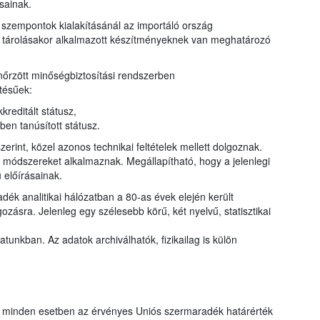
sainak.
szempontok kialakításánál az importáló ország
ny tárolásakor alkalmazott készítményeknek van meghatározó
őrzött minőségbiztosítási rendszerben
tésűek:
reditált státusz,
n tanúsított státusz.
erint, közel azonos technikai feltételek mellett dolgoznak.
ő módszereket alkalmaznak. Megállapítható, hogy a jelenlegi
 előírásainak.
ék analitikai hálózatban a 80-as évek elején került
zásra. Jelenleg egy szélesebb körű, két nyelvű, statisztikai
tunkban. Az adatok archiválhatók, fizikailag is külön
t minden esetben az érvényes Uniós szermaradék határérték