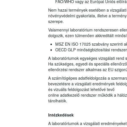
FAO/WHO vagy az Európai Uniós előírá
Nem hazai termények esetében a vizsgálati 
növényvédelmi gyakorlata, illetve a termé
szerepe.
Valamennyi laboratórium rendszeresen ellen
dolgozik, ezen túlmenően akkreditált minősí
MSZ EN ISO 17025 szabvány szerinti akk
OECD GLP minőségbiztosítási rendszerbe
A laboratóriumok egységes vizsgálati rend sz
Ha szükséges, egyedi és speciális ellenőrz
ellenőrzési rendszer alkalmas az EU szigorú
A számítógépes adatfeldolgozás a szermarad
bevezetésre a vizsgálati eredmények feldolgo
és vizuális feldolgozást lehetővé tevő
online adatkezelő rendszer működik a hálóza
tárolhatók.
Intézkedések
A laboratóriumok a vizsgálati eredményeke