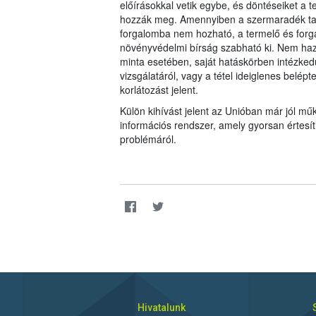
előírásokkal vetik egybe, és döntéseiket 
hozzák meg. Amennyiben a szermaradék tar
forgalomba nem hozható, a termelő és forgal
növényvédelmi bírság szabható ki. Nem haz
minta esetében, saját hatáskörben intézkedü
vizsgálatáról, vagy a tétel ideiglenes belép
korlátozást jelent.
Külön kihívást jelent az Unióban már jól 
információs rendszer, amely gyorsan értesí
problémáról.
Hivatalunk