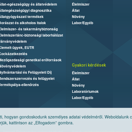
Állat-egészségügy és állatvédelem
Élelmiszer
Állategészségügyi diagnosztika
Állat
Állatgyógyászati termékek
Növény
Borászat és alkoholos italok
Labor/Egyéb
Élelmiszer- és takarmánybiztonság
Élelmiszerlánc-biztonsági laborhálózat
Járványvédelem
Kiemelt ügyek, EUTR
Kockázatkezelés
Mezőgazdasági genetikai erőforrások
Gyakori kérdések
Növényvédelem
Nyilvántartási és Felügyeleti Díj
Élelmiszer
Rendszerszervezés és felügyelet
Állat
Termékpálya-ellenőrzés
Növény
Laboratóriumok
Labor/Egyéb
, hogyan gondoskodunk személyes adatai védelméről. Weboldalunk cook
jük, kattintson az „Elfogadom” gombra.
Nemzeti Élelmiszerlánc-biztonsági Hivatal
E-mail:
ugyfelszolgalat@nebih.gov.hu