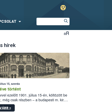
PCSOLAT
s hírek
úlius 15, szerda
éve történt
vvel ezelőtt 1901. július 15-én, költözött be
z, még csak részben – a budapesti m. kir.
i vetőmagvizsgáló állomás a Kis Rókus utca
VÁBB >
ám alatti, Czigler Győző által tervezett új