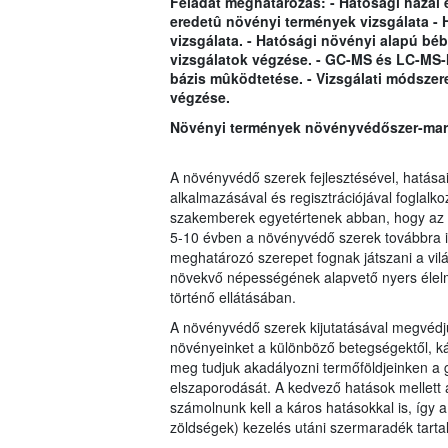
Feladat meghatározás: - Hatósági hazai 
eredetû növényi termények vizsgálata - 
vizsgálata. - Hatósági növényi alapú bébi
vizsgálatok végzése. - GC-MS és LC-MS-
bázis mûködtetése. - Vizsgálati módszer
végzése.
Növényi termények növényvédőszer-mara
A növényvédő szerek fejlesztésével, hatásai
a
lkalmazásával és regisztrációjával foglalko
szakemberek egyetérte
nek abban, hogy az 
5-10 évben a növényvédő szerek továbbra i
meghatározó szerepet fognak játszani a vil
növekvő népességének alapvető nyers élel
történő ellátásában.
A növényvédő szerek kijutatásával megvédj
növényeinket a különböző betegségektől, kár
meg tudjuk akadályozni termőföldjeinken a
elszaporodását. A kedvező hatások mellett
számolnunk kell a káros hatásokkal is, így
zöldségek) kezelés utáni szermaradék tarta