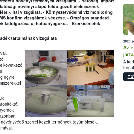
eredetû növényi termények vizsgálata. - Hatósági import
épüle
Hatósági növényi alapú feldolgozott élelmiszerek
étel-, ital vizsgálata. - Környezetvédelmi víz monitoring
MS konfirm vizsgálatok végzése. - Országos standard
ek kidolgozása új hatóanyagokra. - Szerkísérletek
dék tartalmának vizsgálata
2026. j
Az e
val,
járta
zó
A kedv
elkövetkező
forga
s
Korm.
ág egyre
TO
sérül
miszerekkel
felme
veszé
Ezen 
ük
vonni
osítóktól,
jártas
 gyomok
 azonban
 a növényvédő szerrel kezelt termények (gyümölcsök,
lmával.