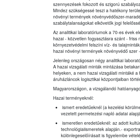
szennyezések fokozott és szigorú szabályoz
Mindez szükségessé teszi a hatékony terület
növényi termények növényvédőszer-maradéko
szabálytalanságokat elkövetők jogi felelőss
Az analitikai laboratóriumok a 70-es évek el
hazai - közvetlen fogyasztásra szánt - fris
környezetvédelmi felszíni víz- és talajmin
hazai növényi termények növényvédő szer -
Jelenleg országosan négy analitikai laborató
A hazai vizsgálati minták mintázása betakarí
helyeken, a nem hazai vizsgálati mintáké a
áruházláncok logisztikai központjaiban történ
Magyarországon, a vizsgálandó hatóanyagok 
Hazai terményeknél:
ismert eredetűeknél (a kezelési körülmé
vezetett permetezési napló adatai alapj
ismeretlen eredetűeknél: az adott kult
technológiaiismeretek alapján.- export
különlegeselőírásait is figyelembe vétel