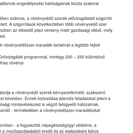
tagállamok engedélyezési hatóságainak közös szakmai
ben számos, a növényvédő szerek elővizsgálatait szigorító
etett. A szigorítások következtében több növényvédő szer
részben az élesedő piaci verseny miatt gazdasági okból, mely
ató.
k növényvédőszer-maradék tartalmát a legtöbb fejlett
zűrővizsgálati programmal, mintegy 200 – 250 különböző
friss növényi
yásolja a növényvédő szerek környezetkímélő, szakszerű
t követően. Ennek biztosítása jelentős feladatokat jelent a
ósági mintavételezést is végző felügyelői hálózatnak,
a kerülő - termékekben a növényvédőszer-maradékokat
sonlóan - a fogyasztók népegészségügyi védelme, a
i a mezőgazdaságból eredő és az egészségre káros