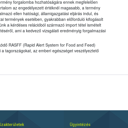
a termény forgalomba hozhatóságára ennek megfelelően
talom az engedélyezett értéknél magasabb, a termény
mazó ellen hatósági, államigazgatási eljárás indul, és
ai termények esetében, gyakrabban előforduló kifogásolt
nk a kérdéses relációból származó import tétel ismételt
tetéséről, ami a kedvező vizsgálati eredményig forgalmazási
működő RASFF (Rapid Alert System for Food and Feed)
ti a tagországokat, az emberi egészséget veszélyeztető
Szakterületek
Ügyintézés