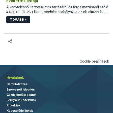
szakértők listája
A kedvtelésből tartott állatok tartásáról és forgalmazásáról szóló
41/2010. (II. 26.) Korm.rendelet szabályozza az eb okozta fizikai
sérülés, illetve ennek veszélye keletkezésekor felmerülő
TOVÁBB >
hatósági feladatokat, valamint a veszélyes eb tartását és annak
engedélyezését. Ezen eljárások során szükség esetén be kell
vonni az ebek viselkedésének megítélésében jártas szakértőt.
Cookie beállítások
Hivatalunk
Bemutatkozás
Szervezeti felépítés
Gazdálkodási adatok
Felügyeleti szervünk
Projektek
Kapcsolódó linkek