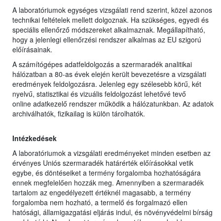
A laboratóriumok egységes vizsgálati rend szerint, közel azonos
technikai feltételek mellett dolgoznak. Ha szükséges, egyedi és
speciális ellenőrző módszereket alkalmaznak. Megállapítható,
hogy a jelenlegi ellenőrzési rendszer alkalmas az EU szigorú
előírásainak.
A számítógépes adatfeldolgozás a szermaradék analitikai
hálózatban a 80-as évek elején került bevezetésre a vizsgálati
eredmények feldolgozásra. Jelenleg egy szélesebb körű, két
nyelvű, statisztikai és vizuális feldolgozást lehetővé tevő
online adatkezelő rendszer működik a hálózatunkban. Az adatok
archiválhatók, fizikailag is külön tárolhatók.
Intézkedések
A laboratóriumok a vizsgálati eredményeket minden esetben az
érvényes Uniós szermaradék határérték előírásokkal vetik
egybe, és döntéseiket a termény forgalomba hozhatóságára
ennek megfelelően hozzák meg. Amennyiben a szermaradék
tartalom az engedélyezett értéknél magasabb, a termény
forgalomba nem hozható, a termelő és forgalmazó ellen
hatósági, államigazgatási eljárás indul, és növényvédelmi bírság