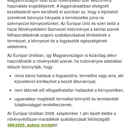
Magyarországon több száz növényvédő szer készítmény
használata engedélyezett. A leggondosabban elvégzett
kezeléseknél sem kerülhető el azonban az, hogy a kijuttatott
szereknek bizonyos hányada a természetbe jutva ne
szennyezze környezetünket. Az Európai Unió és ezen belül a
hazai Növényvédelmi Szervezet intézményei a kémiai szerek
felhasználásának szigorú szabályozásával törekednek a
természet, a környezet és a fogyasztók egészségének
védelmére.
Az Európai Unióban, így Magyarországon is kizárólag akkor
használhatók a növényvédő szerek, ha tudományos adatokkal
először bizonyítják, hogy
nincs káros hatásuk a fogyasztóra, termelőre vagy arra, aki
közvetlenül érintkezhet a kezelt állománnyal,
nem idéznek elő elfogadhatatlan hatásokat a környezetben,
ugyanakkor megfelelő termelést könnyítő és termésvédő
tulajdonsággal rendelkezzenek.
Az Európai Unióban 2008. szeptember 1-jén lépett életbe a
növényvédőszer-maradékok szabályozását felülvizsgáló
396/2005. számú rendel
et: