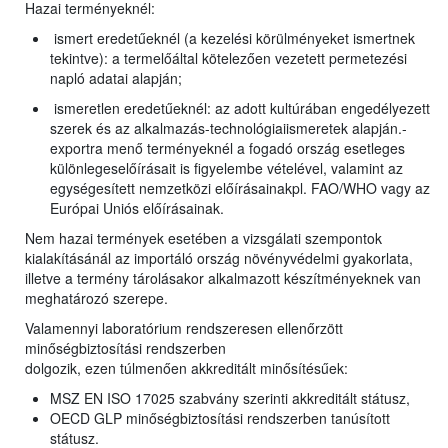
Hazai terményeknél:
ismert eredetűeknél (a kezelési körülményeket ismertnek
tekintve): a termelőáltal kötelezően vezetett permetezési
napló adatai alapján;
ismeretlen eredetűeknél: az adott kultúrában engedélyezett
szerek és az alkalmazás-technológiaiismeretek alapján.-
exportra menő terményeknél a fogadó ország esetleges
különlegeselőírásait is figyelembe vételével, valamint az
egységesített nemzetközi előírásainakpl. FAO/WHO vagy az
Európai Uniós előírásainak.
Nem hazai termények esetében a vizsgálati szempontok
kialakításánál az importáló ország növényvédelmi gyakorlata,
illetve a termény tárolásakor alkalmazott készítményeknek van
meghatározó szerepe.
Valamennyi laboratórium rendszeresen ellenőrzött
minőségbiztosítási rendszerben
dolgozik, ezen túlmenően akkreditált minősítésűek:
MSZ EN ISO 17025 szabvány szerinti akkreditált státusz,
OECD GLP minőségbiztosítási rendszerben tanúsított
státusz.