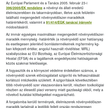
Az Európai Parlament és a Tanács 2005. február 23-i
396/2005/EK rendelete
a növényi és állati eredetű
élelmiszerekben és takarmányokban, illetve azok felületén
található megengedett növényvédőszer-maradékok
határértékéről, valamint a
91/414/EGK tanácsi irányelv
módosításáról.
Az immár egységes maximálisan megengedett növényvédőszer-
maradék mennyiség -határérték (a növényvédő szer hatóanyag
és esetlegesen jelenlévő bomlástermékeinek mg/termény kg-
ban kifejezett értéke; angolul használt rövidítése: MRL)
szabályozása az EU Bizottság, az Európai Élelmiszerbiztonsági
Hivatal (EFSA) és a tagállamok engedélyezési hatóságainak
közös szakmai felelőssége.
A fogyasztók és a környezet védelme érdekében számos, a
növényvédő szerek elővizsgálatait szigorító és felhasználását
korlátozó intézkedés született. A szigorítások következtében
több növényvédő szer visszavonásra került, részben toxikológiai
részben az élesedő piaci verseny miatt gazdasági okból, mely a
növekvő kutatási költségekkel magyarázható.
A forgalomba kerülő termények, élelmiszerek növényvédőszer-
maradék tartalmát a legtöbb fejlett ország rendszeresen