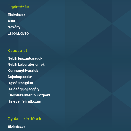
Ügyintézés
Élelmiszer
Állat
Növény
Labor/Egyéb
Kapcsolat
Nébih Igazgatóságok
Nébih Laboratóriumok
Kormányhivatalok
Sajtókapcsolat
Ügyfélszolgálat
Hatósági jogsegély
Élelmiszermentő Központ
Hírlevél feliratkozás
Gyakori kérdések
Élelmiszer