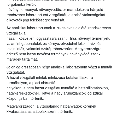
forgalomba kerülő
növényi termények növényvédőszer-maradékokra irányuló
rendszeres laboratóriumi vizsgálatát, a szabálytalanságokat
elkövetők jogi felelősségre vonását.
Az analitikai laboratóriumok a 70-es évek elejétől rendszeresen
vizsgálják a
hazai - közvetlen fogyasztásra szánt - friss növényi termények,
valamint gabonafélék és környezetvédelmi felszíni víz- és
talajminták, valamint szúrópróbaszerűen Magyarországra
érkező nem hazai növényi termények növényvédő szer -
maradék tartalmát.
Jelenleg országosan négy analitikai laboratórium végzi a minták
vizsgálatát.
A hazai vizsgálati minták mintázása betakarításkor a
termőhelyen, a piaci elárusító
helyeken, a nem hazai vizsgálati mintáké a határállomásokon,
nagykereskedőknél, illetve a nagy áruházláncok logisztikai
központjaiban történik.
Magyarországon, a vizsgálandó hatóanyagok körének
kiválasztása az alábbiak szerint történik: