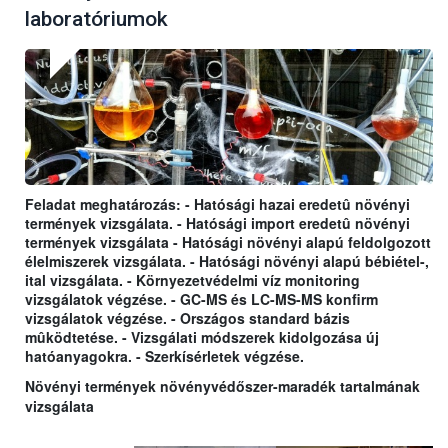
laboratóriumok
Feladat meghatározás: - Hatósági hazai eredetû növényi
termények vizsgálata. - Hatósági import eredetû növényi
termények vizsgálata - Hatósági növényi alapú feldolgozott
élelmiszerek vizsgálata. - Hatósági növényi alapú bébiétel-,
ital vizsgálata. - Környezetvédelmi víz monitoring
vizsgálatok végzése. - GC-MS és LC-MS-MS konfirm
vizsgálatok végzése. - Országos standard bázis
mûködtetése. - Vizsgálati módszerek kidolgozása új
hatóanyagokra. - Szerkísérletek végzése.
Növényi termények növényvédőszer-maradék tartalmának
vizsgálata