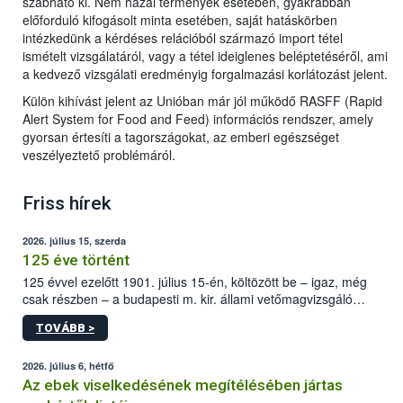
szabható ki. Nem hazai termények esetében, gyakrabban
előforduló kifogásolt minta esetében, saját hatáskörben
intézkedünk a kérdéses relációból származó import tétel
ismételt vizsgálatáról, vagy a tétel ideiglenes beléptetéséről, ami
a kedvező vizsgálati eredményig forgalmazási korlátozást jelent.
Külön kihívást jelent az Unióban már jól működő RASFF (Rapid
Alert System for Food and Feed) információs rendszer, amely
gyorsan értesíti a tagországokat, az emberi egészséget
veszélyeztető problémáról.
Friss hírek
2026. július 15, szerda
125 éve történt
125 évvel ezelőtt 1901. július 15-én, költözött be – igaz, még
csak részben – a budapesti m. kir. állami vetőmagvizsgáló
állomás a Kis Rókus utca 15. szám alatti, Czigler Győző által
TOVÁBB >
tervezett új épületébe.
2026. július 6, hétfő
Az ebek viselkedésének megítélésében jártas