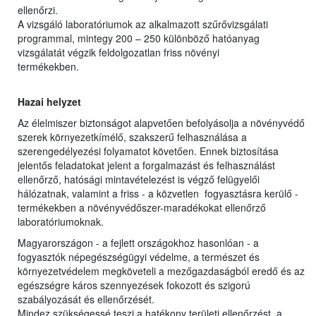
ellenőrzi.
A vizsgáló laboratóriumok az alkalmazott szűrővizsgálati
programmal, mintegy 200 – 250 különböző hatóanyag
vizsgálatát végzik feldolgozatlan friss növényi
termékekben.
Hazai helyzet
Az élelmiszer biztonságot alapvetően befolyásolja a növényvédő
szerek környezetkímélő, szakszerű felhasználása a
szerengedélyezési folyamatot követően. Ennek biztosítása
jelentős feladatokat jelent a forgalmazást és felhasználást
ellenőrző, hatósági mintavételezést is végző felügyelői
hálózatnak, valamint a friss - a közvetlen fogyasztásra kerülő -
termékekben a növényvédőszer-maradékokat ellenőrző
laboratóriumoknak.
Magyarországon - a fejlett országokhoz hasonlóan - a
fogyasztók népegészségügyi védelme, a természet és
környezetvédelem megköveteli a mezőgazdaságból eredő és az
egészségre káros szennyezések fokozott és szigorú
szabályozását és ellenőrzését.
Mindez szükségessé teszi a hatékony területi ellenőrzést, a