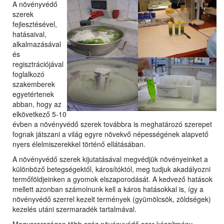
A növényvédő
szerek
fejlesztésével,
hatásaival,
a
lkalmazásával
és
regisztrációjával
foglalkozó
szakemberek
egyetérte
nek
abban, hogy az
elkövetkező 5-10
évben a növényvédő szerek továbbra is meghatározó szerepet
fognak játszani a világ egyre növekvő népességének alapvető
nyers élelmiszerekkel történő ellátásában.
A növényvédő szerek kijutatásával megvédjük növényeinket a
különböző betegségektől, károsítóktól, meg tudjuk akadályozni
termőföldjeinken a gyomok elszaporodását. A kedvező hatások
mellett azonban számolnunk kell a káros hatásokkal is, így a
növényvédő szerrel kezelt termények (gyümölcsök, zöldségek)
kezelés utáni szermaradék tartalmával.