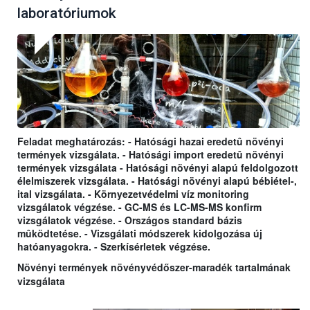
laboratóriumok
Feladat meghatározás: - Hatósági hazai eredetû növényi
termények vizsgálata. - Hatósági import eredetû növényi
termények vizsgálata - Hatósági növényi alapú feldolgozott
élelmiszerek vizsgálata. - Hatósági növényi alapú bébiétel-,
ital vizsgálata. - Környezetvédelmi víz monitoring
vizsgálatok végzése. - GC-MS és LC-MS-MS konfirm
vizsgálatok végzése. - Országos standard bázis
mûködtetése. - Vizsgálati módszerek kidolgozása új
hatóanyagokra. - Szerkísérletek végzése.
Növényi termények növényvédőszer-maradék tartalmának
vizsgálata