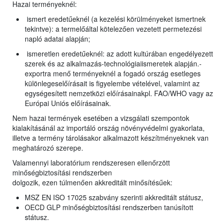
Hazai terményeknél:
ismert eredetűeknél (a kezelési körülményeket ismertnek
tekintve): a termelőáltal kötelezően vezetett permetezési
napló adatai alapján;
ismeretlen eredetűeknél: az adott kultúrában engedélyezett
szerek és az alkalmazás-technológiaiismeretek alapján.-
exportra menő terményeknél a fogadó ország esetleges
különlegeselőírásait is figyelembe vételével, valamint az
egységesített nemzetközi előírásainakpl. FAO/WHO vagy az
Európai Uniós előírásainak.
Nem hazai termények esetében a vizsgálati szempontok
kialakításánál az importáló ország növényvédelmi gyakorlata,
illetve a termény tárolásakor alkalmazott készítményeknek van
meghatározó szerepe.
Valamennyi laboratórium rendszeresen ellenőrzött
minőségbiztosítási rendszerben
dolgozik, ezen túlmenően akkreditált minősítésűek:
MSZ EN ISO 17025 szabvány szerinti akkreditált státusz,
OECD GLP minőségbiztosítási rendszerben tanúsított
státusz.