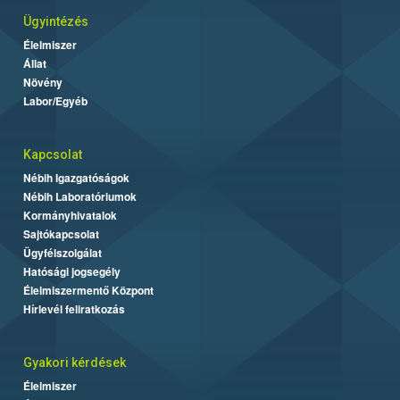
Ügyintézés
Élelmiszer
Állat
Növény
Labor/Egyéb
Kapcsolat
Nébih Igazgatóságok
Nébih Laboratóriumok
Kormányhivatalok
Sajtókapcsolat
Ügyfélszolgálat
Hatósági jogsegély
Élelmiszermentő Központ
Hírlevél feliratkozás
Gyakori kérdések
Élelmiszer