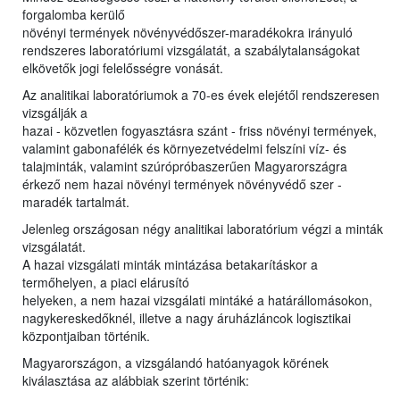
forgalomba kerülő
növényi termények növényvédőszer-maradékokra irányuló
rendszeres laboratóriumi vizsgálatát, a szabálytalanságokat
elkövetők jogi felelősségre vonását.
Az analitikai laboratóriumok a 70-es évek elejétől rendszeresen
vizsgálják a
hazai - közvetlen fogyasztásra szánt - friss növényi termények,
valamint gabonafélék és környezetvédelmi felszíni víz- és
talajminták, valamint szúrópróbaszerűen Magyarországra
érkező nem hazai növényi termények növényvédő szer -
maradék tartalmát.
Jelenleg országosan négy analitikai laboratórium végzi a minták
vizsgálatát.
A hazai vizsgálati minták mintázása betakarításkor a
termőhelyen, a piaci elárusító
helyeken, a nem hazai vizsgálati mintáké a határállomásokon,
nagykereskedőknél, illetve a nagy áruházláncok logisztikai
központjaiban történik.
Magyarországon, a vizsgálandó hatóanyagok körének
kiválasztása az alábbiak szerint történik: