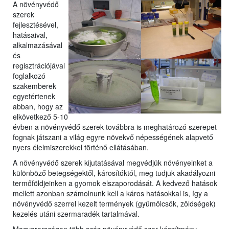
A növényvédő
szerek
fejlesztésével,
hatásaival,
a
lkalmazásával
és
regisztrációjával
foglalkozó
szakemberek
egyetérte
nek
abban, hogy az
elkövetkező 5-10
évben a növényvédő szerek továbbra is meghatározó szerepet
fognak játszani a világ egyre növekvő népességének alapvető
nyers élelmiszerekkel történő ellátásában.
A növényvédő szerek kijutatásával megvédjük növényeinket a
különböző betegségektől, károsítóktól, meg tudjuk akadályozni
termőföldjeinken a gyomok elszaporodását. A kedvező hatások
mellett azonban számolnunk kell a káros hatásokkal is, így a
növényvédő szerrel kezelt termények (gyümölcsök, zöldségek)
kezelés utáni szermaradék tartalmával.