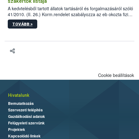
szakértők listája
A kedvtelésből tartott állatok tartásáról és forgalmazásáról szóló
41/2010. (II. 26.) Korm.rendelet szabályozza az eb okozta fizikai
sérülés, illetve ennek veszélye keletkezésekor felmerülő
TOVÁBB >
hatósági feladatokat, valamint a veszélyes eb tartását és annak
engedélyezését. Ezen eljárások során szükség esetén be kell
vonni az ebek viselkedésének megítélésében jártas szakértőt.
Cookie beállítások
Hivatalunk
Bemutatkozás
Szervezeti felépítés
Gazdálkodási adatok
Felügyeleti szervünk
Projektek
Kapcsolódó linkek