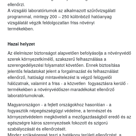
ellenőrzi.
A vizsgáló laboratóriumok az alkalmazott szűrővizsgálati
programmal, mintegy 200 – 250 különböző hatóanyag
vizsgálatát végzik feldolgozatlan friss növényi
termékekben.
Hazai helyzet
Az élelmiszer biztonságot alapvetően befolyásolja a növényvédő
szerek környezetkímélő, szakszerű felhasználása a
szerengedélyezési folyamatot követően. Ennek biztosítása
jelentős feladatokat jelent a forgalmazást és felhasználást
ellenőrző, hatósági mintavételezést is végző felügyelői
hálózatnak, valamint a friss - a közvetlen fogyasztásra kerülő -
termékekben a növényvédőszer-maradékokat ellenőrző
laboratóriumoknak.
Magyarországon - a fejlett országokhoz hasonlóan - a
fogyasztók népegészségügyi védelme, a természet és
környezetvédelem megköveteli a mezőgazdaságból eredő és az
egészségre káros szennyezések fokozott és szigorú
szabályozását és ellenőrzését.
Mindez szükségessé teszi a hatékony területi ellenőrzést, a