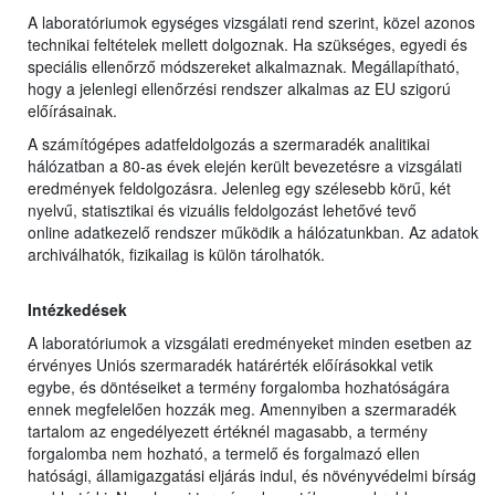
A laboratóriumok egységes vizsgálati rend szerint, közel azonos
technikai feltételek mellett dolgoznak. Ha szükséges, egyedi és
speciális ellenőrző módszereket alkalmaznak. Megállapítható,
hogy a jelenlegi ellenőrzési rendszer alkalmas az EU szigorú
előírásainak.
A számítógépes adatfeldolgozás a szermaradék analitikai
hálózatban a 80-as évek elején került bevezetésre a vizsgálati
eredmények feldolgozásra. Jelenleg egy szélesebb körű, két
nyelvű, statisztikai és vizuális feldolgozást lehetővé tevő
online adatkezelő rendszer működik a hálózatunkban. Az adatok
archiválhatók, fizikailag is külön tárolhatók.
Intézkedések
A laboratóriumok a vizsgálati eredményeket minden esetben az
érvényes Uniós szermaradék határérték előírásokkal vetik
egybe, és döntéseiket a termény forgalomba hozhatóságára
ennek megfelelően hozzák meg. Amennyiben a szermaradék
tartalom az engedélyezett értéknél magasabb, a termény
forgalomba nem hozható, a termelő és forgalmazó ellen
hatósági, államigazgatási eljárás indul, és növényvédelmi bírság