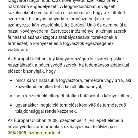
Magyarországon több száz növényvédő szer készítmény
használata engedélyezett. A leggondosabban elvégzett
kezeléseknél sem kerülhető el azonban az, hogy a kijuttatott
szereknek bizonyos hányada a természetbe jutva ne
szennyezze környezetünket. Az Európai Unió és ezen belül a
hazai Növényvédelmi Szervezet intézményei a kémiai szerek
felhasználásának szigorú szabályozásával törekednek a
természet, a környezet és a fogyasztók egészségének
védelmére.
Az Európai Unióban, így Magyarországon is kizárólag akkor
használhatók a növényvédő szerek, ha tudományos adatokkal
először bizonyítják, hogy
nincs káros hatásuk a fogyasztóra, termelőre vagy arra, aki
közvetlenül érintkezhet a kezelt állománnyal,
nem idéznek elő elfogadhatatlan hatásokat a környezetben,
ugyanakkor megfelelő termelést könnyítő és termésvédő
tulajdonsággal rendelkezzenek.
Az Európai Unióban 2008. szeptember 1-jén lépett életbe a
növényvédőszer-maradékok szabályozását felülvizsgáló
396/2005. számú rendel
et: