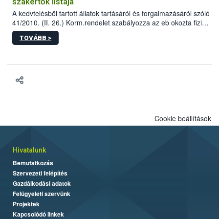
szakértők listája
A kedvtelésből tartott állatok tartásáról és forgalmazásáról szóló
41/2010. (II. 26.) Korm.rendelet szabályozza az eb okozta fizikai
sérülés, illetve ennek veszélye keletkezésekor felmerülő
TOVÁBB >
hatósági feladatokat, valamint a veszélyes eb tartását és annak
engedélyezését. Ezen eljárások során szükség esetén be kell
vonni az ebek viselkedésének megítélésében jártas szakértőt.
Cookie beállítások
Hivatalunk
Bemutatkozás
Szervezeti felépítés
Gazdálkodási adatok
Felügyeleti szervünk
Projektek
Kapcsolódó linkek