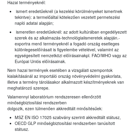
Hazai terményeknél:
ismert eredetűeknél (a kezelési körülményeket ismertnek
tekintve): a termelőáltal kötelezően vezetett permetezési
napló adatai alapján;
ismeretlen eredetűeknél: az adott kultúrában engedélyezett
szerek és az alkalmazás-technológiaiismeretek alapján.-
exportra menő terményeknél a fogadó ország esetleges
különlegeselőírásait is figyelembe vételével, valamint az
egységesített nemzetközi előírásainakpl. FAO/WHO vagy az
Európai Uniós előírásainak.
Nem hazai termények esetében a vizsgálati szempontok
kialakításánál az importáló ország növényvédelmi gyakorlata,
illetve a termény tárolásakor alkalmazott készítményeknek van
meghatározó szerepe.
Valamennyi laboratórium rendszeresen ellenőrzött
minőségbiztosítási rendszerben
dolgozik, ezen túlmenően akkreditált minősítésűek:
MSZ EN ISO 17025 szabvány szerinti akkreditált státusz,
OECD GLP minőségbiztosítási rendszerben tanúsított
státusz.