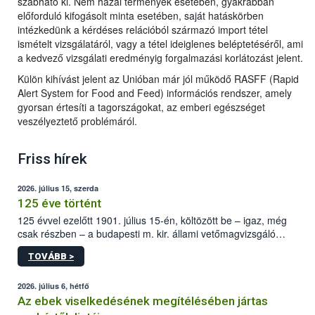
szabható ki. Nem hazai termények esetében, gyakrabban
előforduló kifogásolt minta esetében, saját hatáskörben
intézkedünk a kérdéses relációból származó import tétel
ismételt vizsgálatáról, vagy a tétel ideiglenes beléptetéséről, ami
a kedvező vizsgálati eredményig forgalmazási korlátozást jelent.
Külön kihívást jelent az Unióban már jól működő RASFF (Rapid
Alert System for Food and Feed) információs rendszer, amely
gyorsan értesíti a tagországokat, az emberi egészséget
veszélyeztető problémáról.
Friss hírek
2026. július 15, szerda
125 éve történt
125 évvel ezelőtt 1901. július 15-én, költözött be – igaz, még
csak részben – a budapesti m. kir. állami vetőmagvizsgáló
állomás a Kis Rókus utca 15. szám alatti, Czigler Győző által
TOVÁBB >
tervezett új épületébe.
2026. július 6, hétfő
Az ebek viselkedésének megítélésében jártas