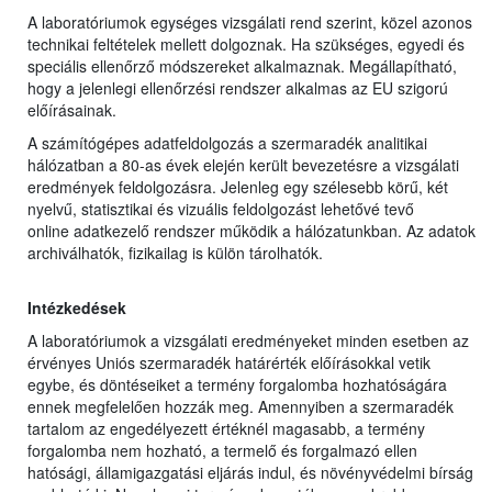
A laboratóriumok egységes vizsgálati rend szerint, közel azonos
technikai feltételek mellett dolgoznak. Ha szükséges, egyedi és
speciális ellenőrző módszereket alkalmaznak. Megállapítható,
hogy a jelenlegi ellenőrzési rendszer alkalmas az EU szigorú
előírásainak.
A számítógépes adatfeldolgozás a szermaradék analitikai
hálózatban a 80-as évek elején került bevezetésre a vizsgálati
eredmények feldolgozásra. Jelenleg egy szélesebb körű, két
nyelvű, statisztikai és vizuális feldolgozást lehetővé tevő
online adatkezelő rendszer működik a hálózatunkban. Az adatok
archiválhatók, fizikailag is külön tárolhatók.
Intézkedések
A laboratóriumok a vizsgálati eredményeket minden esetben az
érvényes Uniós szermaradék határérték előírásokkal vetik
egybe, és döntéseiket a termény forgalomba hozhatóságára
ennek megfelelően hozzák meg. Amennyiben a szermaradék
tartalom az engedélyezett értéknél magasabb, a termény
forgalomba nem hozható, a termelő és forgalmazó ellen
hatósági, államigazgatási eljárás indul, és növényvédelmi bírság