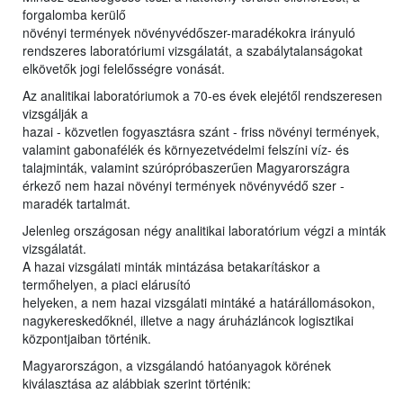
forgalomba kerülő
növényi termények növényvédőszer-maradékokra irányuló
rendszeres laboratóriumi vizsgálatát, a szabálytalanságokat
elkövetők jogi felelősségre vonását.
Az analitikai laboratóriumok a 70-es évek elejétől rendszeresen
vizsgálják a
hazai - közvetlen fogyasztásra szánt - friss növényi termények,
valamint gabonafélék és környezetvédelmi felszíni víz- és
talajminták, valamint szúrópróbaszerűen Magyarországra
érkező nem hazai növényi termények növényvédő szer -
maradék tartalmát.
Jelenleg országosan négy analitikai laboratórium végzi a minták
vizsgálatát.
A hazai vizsgálati minták mintázása betakarításkor a
termőhelyen, a piaci elárusító
helyeken, a nem hazai vizsgálati mintáké a határállomásokon,
nagykereskedőknél, illetve a nagy áruházláncok logisztikai
központjaiban történik.
Magyarországon, a vizsgálandó hatóanyagok körének
kiválasztása az alábbiak szerint történik: