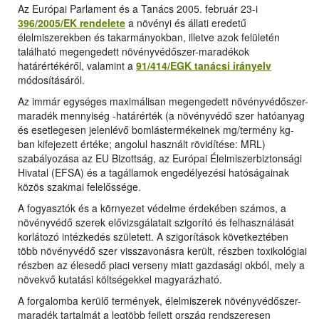
Az Európai Parlament és a Tanács 2005. február 23-i
396/2005/EK rendelete
a növényi és állati eredetű
élelmiszerekben és takarmányokban, illetve azok felületén
található megengedett növényvédőszer-maradékok
határértékéről, valamint a
91/414/EGK tanácsi irányelv
módosításáról.
Az immár egységes maximálisan megengedett növényvédőszer-
maradék mennyiség -határérték (a növényvédő szer hatóanyag
és esetlegesen jelenlévő bomlástermékeinek mg/termény kg-
ban kifejezett értéke; angolul használt rövidítése: MRL)
szabályozása az EU Bizottság, az Európai Élelmiszerbiztonsági
Hivatal (EFSA) és a tagállamok engedélyezési hatóságainak
közös szakmai felelőssége.
A fogyasztók és a környezet védelme érdekében számos, a
növényvédő szerek elővizsgálatait szigorító és felhasználását
korlátozó intézkedés született. A szigorítások következtében
több növényvédő szer visszavonásra került, részben toxikológiai
részben az élesedő piaci verseny miatt gazdasági okból, mely a
növekvő kutatási költségekkel magyarázható.
A forgalomba kerülő termények, élelmiszerek növényvédőszer-
maradék tartalmát a legtöbb fejlett ország rendszeresen