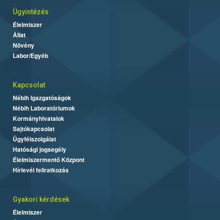
Ügyintézés
Élelmiszer
Állat
Növény
Labor/Egyéb
Kapcsolat
Nébih Igazgatóságok
Nébih Laboratóriumok
Kormányhivatalok
Sajtókapcsolat
Ügyfélszolgálat
Hatósági jogsegély
Élelmiszermentő Központ
Hírlevél feliratkozás
Gyakori kérdések
Élelmiszer