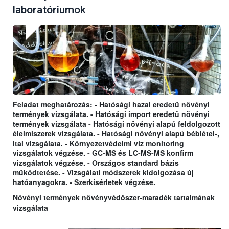
laboratóriumok
Feladat meghatározás: - Hatósági hazai eredetû növényi
termények vizsgálata. - Hatósági import eredetû növényi
termények vizsgálata - Hatósági növényi alapú feldolgozott
élelmiszerek vizsgálata. - Hatósági növényi alapú bébiétel-,
ital vizsgálata. - Környezetvédelmi víz monitoring
vizsgálatok végzése. - GC-MS és LC-MS-MS konfirm
vizsgálatok végzése. - Országos standard bázis
mûködtetése. - Vizsgálati módszerek kidolgozása új
hatóanyagokra. - Szerkísérletek végzése.
Növényi termények növényvédőszer-maradék tartalmának
vizsgálata