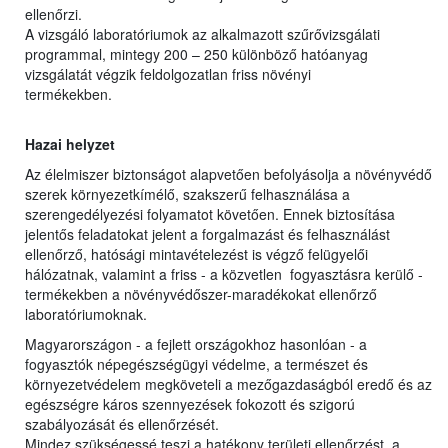
ellenőrzi.
A vizsgáló laboratóriumok az alkalmazott szűrővizsgálati
programmal, mintegy 200 – 250 különböző hatóanyag
vizsgálatát végzik feldolgozatlan friss növényi
termékekben.
Hazai helyzet
Az élelmiszer biztonságot alapvetően befolyásolja a növényvédő
szerek környezetkímélő, szakszerű felhasználása a
szerengedélyezési folyamatot követően. Ennek biztosítása
jelentős feladatokat jelent a forgalmazást és felhasználást
ellenőrző, hatósági mintavételezést is végző felügyelői
hálózatnak, valamint a friss - a közvetlen fogyasztásra kerülő -
termékekben a növényvédőszer-maradékokat ellenőrző
laboratóriumoknak.
Magyarországon - a fejlett országokhoz hasonlóan - a
fogyasztók népegészségügyi védelme, a természet és
környezetvédelem megköveteli a mezőgazdaságból eredő és az
egészségre káros szennyezések fokozott és szigorú
szabályozását és ellenőrzését.
Mindez szükségessé teszi a hatékony területi ellenőrzést, a