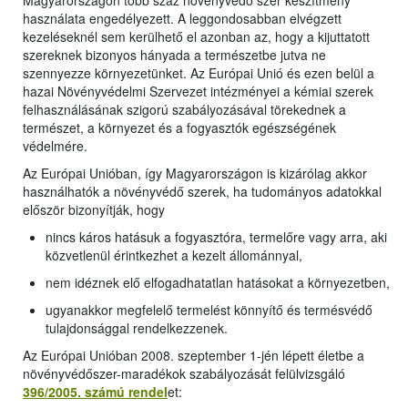
Magyarországon több száz növényvédő szer készítmény
használata engedélyezett. A leggondosabban elvégzett
kezeléseknél sem kerülhető el azonban az, hogy a kijuttatott
szereknek bizonyos hányada a természetbe jutva ne
szennyezze környezetünket. Az Európai Unió és ezen belül a
hazai Növényvédelmi Szervezet intézményei a kémiai szerek
felhasználásának szigorú szabályozásával törekednek a
természet, a környezet és a fogyasztók egészségének
védelmére.
Az Európai Unióban, így Magyarországon is kizárólag akkor
használhatók a növényvédő szerek, ha tudományos adatokkal
először bizonyítják, hogy
nincs káros hatásuk a fogyasztóra, termelőre vagy arra, aki
közvetlenül érintkezhet a kezelt állománnyal,
nem idéznek elő elfogadhatatlan hatásokat a környezetben,
ugyanakkor megfelelő termelést könnyítő és termésvédő
tulajdonsággal rendelkezzenek.
Az Európai Unióban 2008. szeptember 1-jén lépett életbe a
növényvédőszer-maradékok szabályozását felülvizsgáló
396/2005. számú rendel
et: