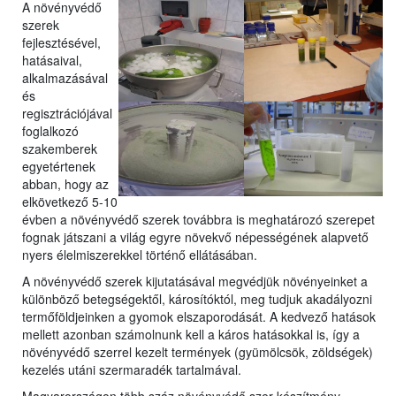
A növényvédő
szerek
fejlesztésével,
hatásaival,
a
lkalmazásával
és
regisztrációjával
foglalkozó
szakemberek
egyetérte
nek
abban, hogy az
elkövetkező 5-10
évben a növényvédő szerek továbbra is meghatározó szerepet
fognak játszani a világ egyre növekvő népességének alapvető
nyers élelmiszerekkel történő ellátásában.
A növényvédő szerek kijutatásával megvédjük növényeinket a
különböző betegségektől, károsítóktól, meg tudjuk akadályozni
termőföldjeinken a gyomok elszaporodását. A kedvező hatások
mellett azonban számolnunk kell a káros hatásokkal is, így a
növényvédő szerrel kezelt termények (gyümölcsök, zöldségek)
kezelés utáni szermaradék tartalmával.