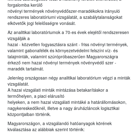
forgalomba kerülő
növényi termények növényvédőszer-maradékokra irányuló
rendszeres laboratóriumi vizsgálatát, a szabálytalanságokat
elkövetők jogi felelősségre vonását.
Az analitikai laboratóriumok a 70-es évek elejétől rendszeresen
vizsgálják a
hazai - közvetlen fogyasztásra szánt - friss növényi termények,
valamint gabonafélék és környezetvédelmi felszíni víz- és
talajminták, valamint szúrópróbaszerűen Magyarországra
érkező nem hazai növényi termények növényvédő szer -
maradék tartalmát.
Jelenleg országosan négy analitikai laboratórium végzi a minták
vizsgálatát.
A hazai vizsgálati minták mintázása betakarításkor a
termőhelyen, a piaci elárusító
helyeken, a nem hazai vizsgálati mintáké a határállomásokon,
nagykereskedőknél, illetve a nagy áruházláncok logisztikai
központjaiban történik.
Magyarországon, a vizsgálandó hatóanyagok körének
kiválasztása az alábbiak szerint történik: