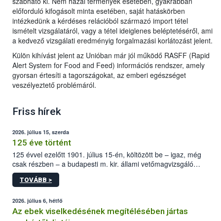
szabható ki. Nem hazai termények esetében, gyakrabban
előforduló kifogásolt minta esetében, saját hatáskörben
intézkedünk a kérdéses relációból származó import tétel
ismételt vizsgálatáról, vagy a tétel ideiglenes beléptetéséről, ami
a kedvező vizsgálati eredményig forgalmazási korlátozást jelent.
Külön kihívást jelent az Unióban már jól működő RASFF (Rapid
Alert System for Food and Feed) információs rendszer, amely
gyorsan értesíti a tagországokat, az emberi egészséget
veszélyeztető problémáról.
Friss hírek
2026. július 15, szerda
125 éve történt
125 évvel ezelőtt 1901. július 15-én, költözött be – igaz, még
csak részben – a budapesti m. kir. állami vetőmagvizsgáló
állomás a Kis Rókus utca 15. szám alatti, Czigler Győző által
TOVÁBB >
tervezett új épületébe.
2026. július 6, hétfő
Az ebek viselkedésének megítélésében jártas