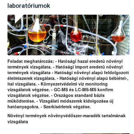
laboratóriumok
Feladat meghatározás: - Hatósági hazai eredetû növényi
termények vizsgálata. - Hatósági import eredetû növényi
termények vizsgálata - Hatósági növényi alapú feldolgozott
élelmiszerek vizsgálata. - Hatósági növényi alapú bébiétel-,
ital vizsgálata. - Környezetvédelmi víz monitoring
vizsgálatok végzése. - GC-MS és LC-MS-MS konfirm
vizsgálatok végzése. - Országos standard bázis
mûködtetése. - Vizsgálati módszerek kidolgozása új
hatóanyagokra. - Szerkísérletek végzése.
Növényi termények növényvédőszer-maradék tartalmának
vizsgálata