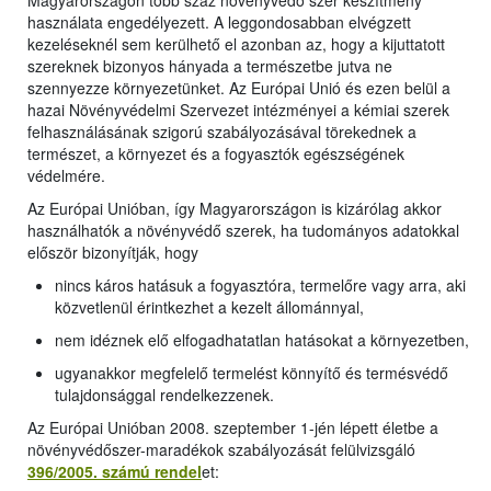
Magyarországon több száz növényvédő szer készítmény
használata engedélyezett. A leggondosabban elvégzett
kezeléseknél sem kerülhető el azonban az, hogy a kijuttatott
szereknek bizonyos hányada a természetbe jutva ne
szennyezze környezetünket. Az Európai Unió és ezen belül a
hazai Növényvédelmi Szervezet intézményei a kémiai szerek
felhasználásának szigorú szabályozásával törekednek a
természet, a környezet és a fogyasztók egészségének
védelmére.
Az Európai Unióban, így Magyarországon is kizárólag akkor
használhatók a növényvédő szerek, ha tudományos adatokkal
először bizonyítják, hogy
nincs káros hatásuk a fogyasztóra, termelőre vagy arra, aki
közvetlenül érintkezhet a kezelt állománnyal,
nem idéznek elő elfogadhatatlan hatásokat a környezetben,
ugyanakkor megfelelő termelést könnyítő és termésvédő
tulajdonsággal rendelkezzenek.
Az Európai Unióban 2008. szeptember 1-jén lépett életbe a
növényvédőszer-maradékok szabályozását felülvizsgáló
396/2005. számú rendel
et: