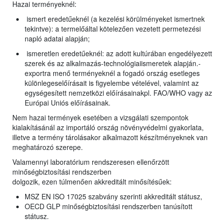
Hazai terményeknél:
ismert eredetűeknél (a kezelési körülményeket ismertnek
tekintve): a termelőáltal kötelezően vezetett permetezési
napló adatai alapján;
ismeretlen eredetűeknél: az adott kultúrában engedélyezett
szerek és az alkalmazás-technológiaiismeretek alapján.-
exportra menő terményeknél a fogadó ország esetleges
különlegeselőírásait is figyelembe vételével, valamint az
egységesített nemzetközi előírásainakpl. FAO/WHO vagy az
Európai Uniós előírásainak.
Nem hazai termények esetében a vizsgálati szempontok
kialakításánál az importáló ország növényvédelmi gyakorlata,
illetve a termény tárolásakor alkalmazott készítményeknek van
meghatározó szerepe.
Valamennyi laboratórium rendszeresen ellenőrzött
minőségbiztosítási rendszerben
dolgozik, ezen túlmenően akkreditált minősítésűek:
MSZ EN ISO 17025 szabvány szerinti akkreditált státusz,
OECD GLP minőségbiztosítási rendszerben tanúsított
státusz.