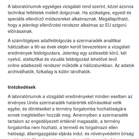
A laboratóriumok egységes vizsgálati rend szerint, közel azonos
technikai feltételek mellett dolgoznak. Ha szükséges, egyedi és
speciális ellenőrző módszereket alkalmaznak. Megállapítható,
hogy a jelenlegi ellenőrzési rendszer alkalmas az EU szigorú
előírásainak.
A számítógépes adatfeldolgozás a szermaradék analitikai
hálózatban a 80-as évek elején került bevezetésre a vizsgálati
eredmények feldolgozásra. Jelenleg egy szélesebb körű, két
nyelvű, statisztikai és vizuális feldolgozást lehetővé tevő
online adatkezelő rendszer működik a hálózatunkban. Az adatok
archiválhatók, fizikailag is külön tárolhatók.
Intézkedések
A laboratóriumok a vizsgálati eredményeket minden esetben az
érvényes Uniós szermaradék határérték előírásokkal vetik
egybe, és döntéseiket a termény forgalomba hozhatóságára
ennek megfelelően hozzák meg. Amennyiben a szermaradék
tartalom az engedélyezett értéknél magasabb, a termény
forgalomba nem hozható, a termelő és forgalmazó ellen
hatósági, államigazgatási eljárás indul, és növényvédelmi bírság