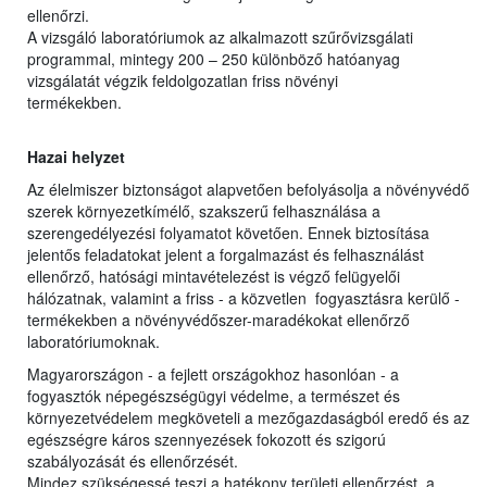
ellenőrzi.
A vizsgáló laboratóriumok az alkalmazott szűrővizsgálati
programmal, mintegy 200 – 250 különböző hatóanyag
vizsgálatát végzik feldolgozatlan friss növényi
termékekben.
Hazai helyzet
Az élelmiszer biztonságot alapvetően befolyásolja a növényvédő
szerek környezetkímélő, szakszerű felhasználása a
szerengedélyezési folyamatot követően. Ennek biztosítása
jelentős feladatokat jelent a forgalmazást és felhasználást
ellenőrző, hatósági mintavételezést is végző felügyelői
hálózatnak, valamint a friss - a közvetlen fogyasztásra kerülő -
termékekben a növényvédőszer-maradékokat ellenőrző
laboratóriumoknak.
Magyarországon - a fejlett országokhoz hasonlóan - a
fogyasztók népegészségügyi védelme, a természet és
környezetvédelem megköveteli a mezőgazdaságból eredő és az
egészségre káros szennyezések fokozott és szigorú
szabályozását és ellenőrzését.
Mindez szükségessé teszi a hatékony területi ellenőrzést, a