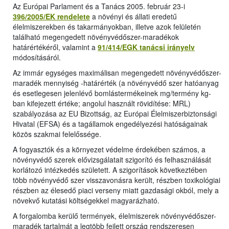
Az Európai Parlament és a Tanács 2005. február 23-i
396/2005/EK rendelete
a növényi és állati eredetű
élelmiszerekben és takarmányokban, illetve azok felületén
található megengedett növényvédőszer-maradékok
határértékéről, valamint a
91/414/EGK tanácsi irányelv
módosításáról.
Az immár egységes maximálisan megengedett növényvédőszer-
maradék mennyiség -határérték (a növényvédő szer hatóanyag
és esetlegesen jelenlévő bomlástermékeinek mg/termény kg-
ban kifejezett értéke; angolul használt rövidítése: MRL)
szabályozása az EU Bizottság, az Európai Élelmiszerbiztonsági
Hivatal (EFSA) és a tagállamok engedélyezési hatóságainak
közös szakmai felelőssége.
A fogyasztók és a környezet védelme érdekében számos, a
növényvédő szerek elővizsgálatait szigorító és felhasználását
korlátozó intézkedés született. A szigorítások következtében
több növényvédő szer visszavonásra került, részben toxikológiai
részben az élesedő piaci verseny miatt gazdasági okból, mely a
növekvő kutatási költségekkel magyarázható.
A forgalomba kerülő termények, élelmiszerek növényvédőszer-
maradék tartalmát a legtöbb fejlett ország rendszeresen