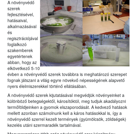
A növényvédő
szerek
fejlesztésével,
hatásaival,
a
lkalmazásával
és
regisztrációjával
foglalkozó
szakemberek
egyetérte
nek
abban, hogy az
elkövetkező 5-10
évben a növényvédő szerek továbbra is meghatározó szerepet
fognak játszani a világ egyre növekvő népességének alapvető
nyers élelmiszerekkel történő ellátásában.
A növényvédő szerek kijutatásával megvédjük növényeinket a
különböző betegségektől, károsítóktól, meg tudjuk akadályozni
termőföldjeinken a gyomok elszaporodását. A kedvező hatások
mellett azonban számolnunk kell a káros hatásokkal is, így a
növényvédő szerrel kezelt termények (gyümölcsök, zöldségek)
kezelés utáni szermaradék tartalmával.