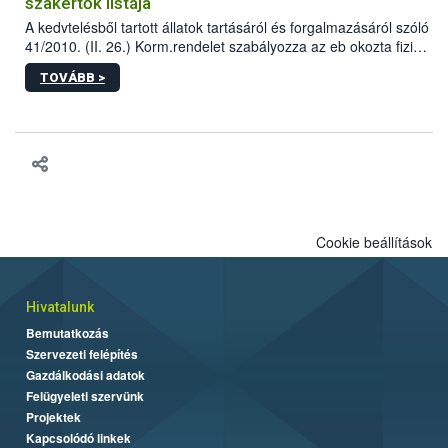
szakértők listája
A kedvtelésből tartott állatok tartásáról és forgalmazásáról szóló
41/2010. (II. 26.) Korm.rendelet szabályozza az eb okozta fizikai
sérülés, illetve ennek veszélye keletkezésekor felmerülő
TOVÁBB >
hatósági feladatokat, valamint a veszélyes eb tartását és annak
engedélyezését. Ezen eljárások során szükség esetén be kell
vonni az ebek viselkedésének megítélésében jártas szakértőt.
Cookie beállítások
Hivatalunk
Bemutatkozás
Szervezeti felépítés
Gazdálkodási adatok
Felügyeleti szervünk
Projektek
Kapcsolódó linkek