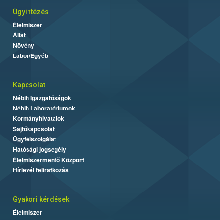
Ügyintézés
Élelmiszer
Állat
Növény
Labor/Egyéb
Kapcsolat
Nébih Igazgatóságok
Nébih Laboratóriumok
Kormányhivatalok
Sajtókapcsolat
Ügyfélszolgálat
Hatósági jogsegély
Élelmiszermentő Központ
Hírlevél feliratkozás
Gyakori kérdések
Élelmiszer