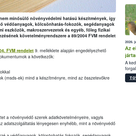
épüle
nem minősülő növényvédelmi hatású készítmények, így
rülő védőanyagok, kölcsönhatás-fokozók, segédanyagok
mi eszközök, makroszervezetek és egyéb, főleg fizikai
ezésének követelményrendszere a 89/2004 FVM rendelet
2026. j
Az e
04. FVM rendelet
9.
melléklete alapján engedélyezhető
járta
okumentumok a következők:
A kedv
forga
okkal
Korm.
pok (msds-ek) mind a készítményre, mind az összetevőkre
TO
sérül
felme
veszé
Ezen 
vonni
jártas
et a növényvédő szerek adatkövetelményeire, vagyis
 az adatszolgáltatás lényegesen enyhébb, mint a növényvédő
özzé a védőanyagok, kölcsönhatás-fokozók, segédanyagok