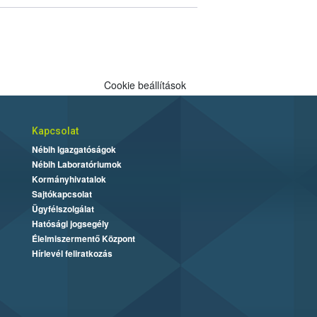
Cookie beállítások
Kapcsolat
Nébih Igazgatóságok
Nébih Laboratóriumok
Kormányhivatalok
Sajtókapcsolat
Ügyfélszolgálat
Hatósági jogsegély
Élelmiszermentő Központ
Hírlevél feliratkozás