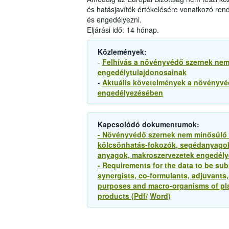
és hatásjavítók értékelésére vonatkozó rend
és engedélyezni.
Eljárási idő: 14 hónap.
Közlemények:
-
Felhívás a növényvédő szernek ne
engedélytulajdonosainak
-
Aktuális követelmények a növényvé
engedélyezésében
Kapcsolódó dokumentumok:
- Növényvédő szernek nem minősülő
kölcsönhatás-fokozók, segédanyagok,
anyagok, makroszervezetek engedély
- Requirements for the data to be sub
synergists, co-formulants, adjuvants,
purposes and macro-organisms of plant
products (Pdf/
Word)