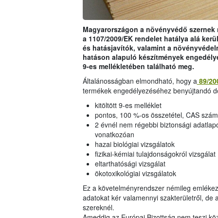
Magyarországon a növényvédő szernek 
a 1107/2009/EK rendelet hatálya alá ke
és hatásjavítók, valamint a növényvédel
hatáson alapuló készítmények engedély
9-es mellékletében található meg.
Általánosságban elmondható, hogy a
89/20
termékek engedélyezéséhez benyújtandó d
kitöltött 9-es melléklet
pontos, 100 %-os összetétel, CAS szám
2 évnél nem régebbi biztonsági adatla
vonatkozóan
hazai biológiai vizsgálatok
fizikai-kémiai tulajdonságokról vizsgálat
eltarthatósági vizsgálat
ökotoxikológiai vizsgálatok
Ez a követelményrendszer némileg emlékezt
adatokat kér valamennyi szakterületről, de
szereknél.
Ameddig az Európai Bizottság nem teszi k