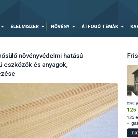
ÉLELMISZER
NÖVÉNY
ÁTFOGÓ TÉMÁK
KA
ősülő növényvédelmi hatású
Fris
ú eszközök és anyagok,
ezése
2026. j
125 
125 é
– iga
állam
TO
15. sz