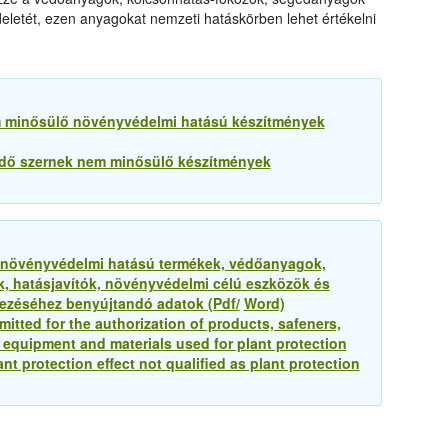
eletét, ezen anyagokat nemzeti hatáskörben lehet értékelni
m minősülő növényvédelmi hatású készítmények
dő szernek nem minősülő készítmények
növényvédelmi hatású termékek, védőanyagok,
 hatásjavítók, növényvédelmi célú eszközök és
ezéséhez benyújtandó adatok (Pdf/
Word)
mitted for the authorization of products, safeners,
 equipment and materials used for plant protection
 protection effect not qualified as plant protection