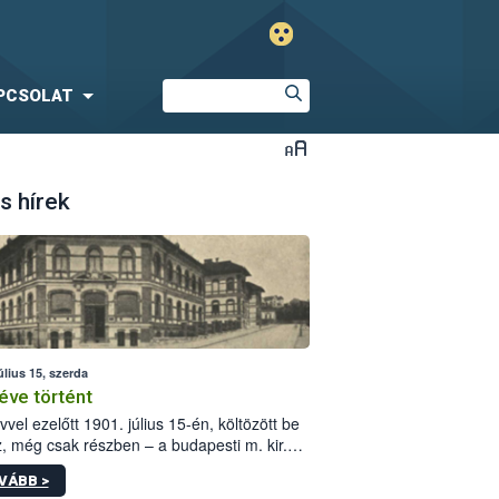
PCSOLAT
s hírek
úlius 15, szerda
éve történt
vvel ezelőtt 1901. július 15-én, költözött be
z, még csak részben – a budapesti m. kir.
i vetőmagvizsgáló állomás a Kis Rókus utca
VÁBB >
ám alatti, Czigler Győző által tervezett új