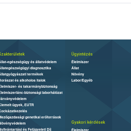
Szakterületek
Ügyintézés
Állat-egészségügy és állatvédelem
Élelmiszer
Állategészségügyi diagnosztika
Állat
Állatgyógyászati termékek
Növény
Borászat és alkoholos italok
Labor/Egyéb
Élelmiszer- és takarmánybiztonság
Élelmiszerlánc-biztonsági laborhálózat
Járványvédelem
Kiemelt ügyek, EUTR
Kockázatkezelés
Mezőgazdasági genetikai erőforrások
Gyakori kérdések
Növényvédelem
Nyilvántartási és Felügyeleti Díj
Élelmiszer