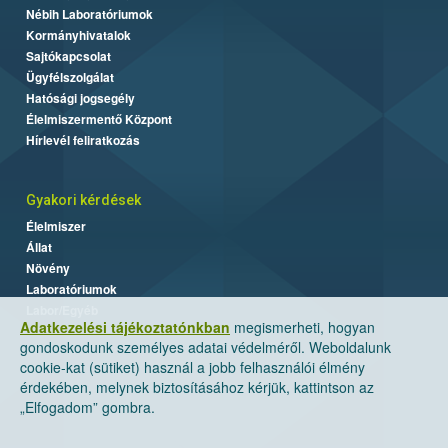
Nébih Laboratóriumok
Kormányhivatalok
Sajtókapcsolat
Ügyfélszolgálat
Hatósági jogsegély
Élelmiszermentő Központ
Hírlevél feliratkozás
Gyakori kérdések
Élelmiszer
Állat
Növény
Laboratóriumok
Labor/Egyéb
Adatkezelési tájékoztatónkban
megismerheti, hogyan
gondoskodunk személyes adatai védelméről. Weboldalunk
cookie-kat (sütiket) használ a jobb felhasználói élmény
érdekében, melynek biztosításához kérjük, kattintson az
„Elfogadom” gombra.