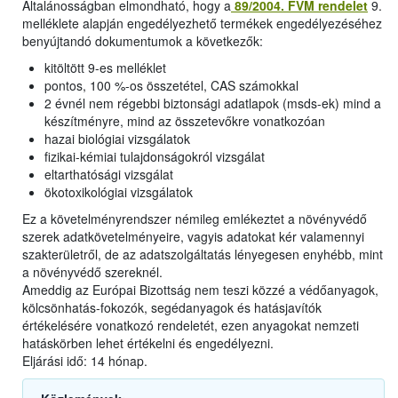
Általánosságban elmondható, hogy a
89/2004. FVM rendelet
9.
melléklete alapján engedélyezhető termékek engedélyezéséhez
benyújtandó dokumentumok a következők:
kitöltött 9-es melléklet
pontos, 100 %-os összetétel, CAS számokkal
2 évnél nem régebbi biztonsági adatlapok (msds-ek) mind a
készítményre, mind az összetevőkre vonatkozóan
hazai biológiai vizsgálatok
fizikai-kémiai tulajdonságokról vizsgálat
eltarthatósági vizsgálat
ökotoxikológiai vizsgálatok
Ez a követelményrendszer némileg emlékeztet a növényvédő
szerek adatkövetelményeire, vagyis adatokat kér valamennyi
szakterületről, de az adatszolgáltatás lényegesen enyhébb, mint
a növényvédő szereknél.
Ameddig az Európai Bizottság nem teszi közzé a védőanyagok,
kölcsönhatás-fokozók, segédanyagok és hatásjavítók
értékelésére vonatkozó rendeletét, ezen anyagokat nemzeti
hatáskörben lehet értékelni és engedélyezni.
Eljárási idő: 14 hónap.