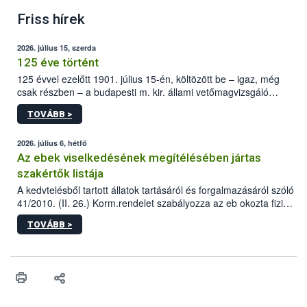
Friss hírek
2026. július 15, szerda
125 éve történt
125 évvel ezelőtt 1901. július 15-én, költözött be – igaz, még
csak részben – a budapesti m. kir. állami vetőmagvizsgáló
állomás a Kis Rókus utca 15. szám alatti, Czigler Győző által
TOVÁBB >
tervezett új épületébe.
2026. július 6, hétfő
Az ebek viselkedésének megítélésében jártas
szakértők listája
A kedvtelésből tartott állatok tartásáról és forgalmazásáról szóló
41/2010. (II. 26.) Korm.rendelet szabályozza az eb okozta fizikai
sérülés, illetve ennek veszélye keletkezésekor felmerülő
TOVÁBB >
hatósági feladatokat, valamint a veszélyes eb tartását és annak
engedélyezését. Ezen eljárások során szükség esetén be kell
vonni az ebek viselkedésének megítélésében jártas szakértőt.