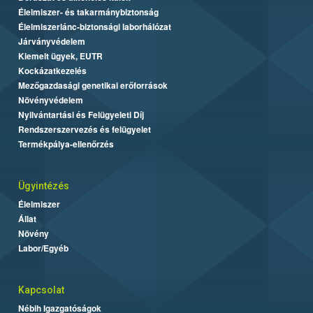
Élelmiszer- és takarmánybiztonság
Élelmiszerlánc-biztonsági laborhálózat
Járványvédelem
Kiemelt ügyek, EUTR
Kockázatkezelés
Mezőgazdasági genetikai erőforrások
Növényvédelem
Nyilvántartási és Felügyeleti Díj
Rendszerszervezés és felügyelet
Termékpálya-ellenőrzés
Ügyintézés
Élelmiszer
Állat
Növény
Labor/Egyéb
Kapcsolat
Nébih Igazgatóságok