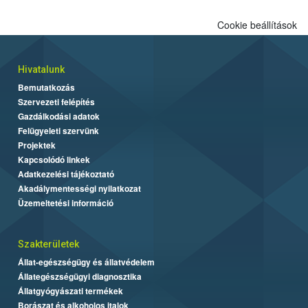
Cookie beállítások
Hivatalunk
Bemutatkozás
Szervezeti felépítés
Gazdálkodási adatok
Felügyeleti szervünk
Projektek
Kapcsolódó linkek
Adatkezelési tájékoztató
Akadálymentességi nyilatkozat
Üzemeltetési információ
Szakterületek
Állat-egészségügy és állatvédelem
Állategészségügyi diagnosztika
Állatgyógyászati termékek
Borászat és alkoholos italok