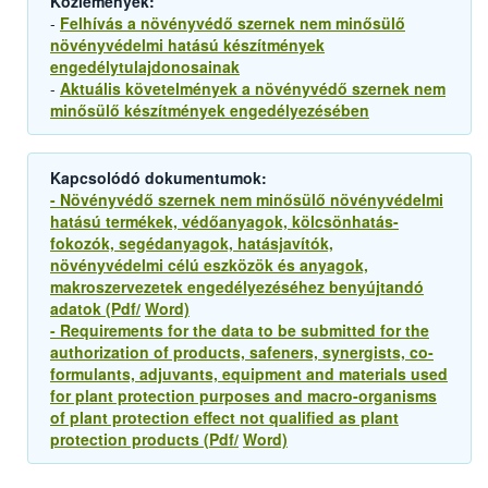
Közlemények:
-
Felhívás a növényvédő szernek nem minősülő
növényvédelmi hatású készítmények
engedélytulajdonosainak
-
Aktuális követelmények a növényvédő szernek nem
minősülő készítmények engedélyezésében
Kapcsolódó dokumentumok:
- Növényvédő szernek nem minősülő
növényvédelmi
hatású termékek, védőanyagok, kölcsönhatás-
fokozók, segédanyagok, hatásjavítók,
növényvédelmi célú eszközök és anyagok,
makroszervezetek engedélyezéséhez benyújtandó
adatok (Pdf/
Word)
- Requirements for the data to be submitted for the
authorization of products, safeners, synergists, co-
formulants, adjuvants, equipment and materials used
for plant protection purposes and macro-organisms
of plant protection effect not qualified as plant
protection products (Pdf/
Word)