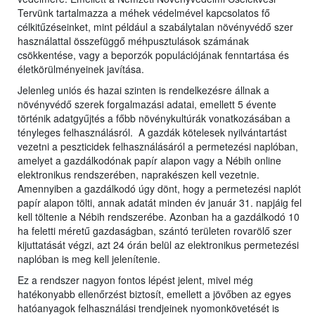
Tervünk tartalmazza a méhek védelmével kapcsolatos fő
célkitűzéseinket, mint például a szabálytalan növényvédő szer
használattal összefüggő méhpusztulások számának
csökkentése, vagy a beporzók populációjának fenntartása és
életkörülményeinek javítása.
Jelenleg uniós és hazai szinten is rendelkezésre állnak a
növényvédő szerek forgalmazási adatai, emellett 5 évente
történik adatgyűjtés a főbb növénykultúrák vonatkozásában a
tényleges felhasználásról. A gazdák kötelesek nyilvántartást
vezetni a peszticidek felhasználásáról a permetezési naplóban,
amelyet a gazdálkodónak papír alapon vagy a Nébih online
elektronikus rendszerében, naprakészen kell vezetnie.
Amennyiben a gazdálkodó úgy dönt, hogy a permetezési naplót
papír alapon tölti, annak adatát minden év január 31. napjáig fel
kell töltenie a Nébih rendszerébe. Azonban ha a gazdálkodó 10
ha feletti méretű gazdaságban, szántó területen rovarölő szer
kijuttatását végzi, azt 24 órán belül az elektronikus permetezési
naplóban is meg kell jelenítenie.
Ez a rendszer nagyon fontos lépést jelent, mivel még
hatékonyabb ellenőrzést biztosít, emellett a jövőben az egyes
hatóanyagok felhasználási trendjeinek nyomonkövetését is