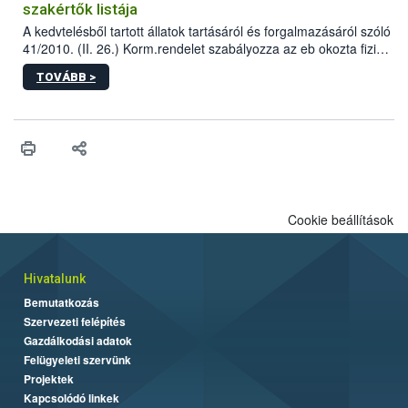
szakértők listája
A kedvtelésből tartott állatok tartásáról és forgalmazásáról szóló
41/2010. (II. 26.) Korm.rendelet szabályozza az eb okozta fizikai
sérülés, illetve ennek veszélye keletkezésekor felmerülő
TOVÁBB >
hatósági feladatokat, valamint a veszélyes eb tartását és annak
engedélyezését. Ezen eljárások során szükség esetén be kell
vonni az ebek viselkedésének megítélésében jártas szakértőt.
Cookie beállítások
Hivatalunk
Bemutatkozás
Szervezeti felépítés
Gazdálkodási adatok
Felügyeleti szervünk
Projektek
Kapcsolódó linkek