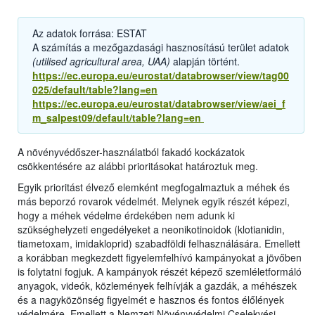
Az adatok forrása: ESTAT
A számítás a mezőgazdasági hasznosítású terület adatok
(utilised agricultural area, UAA)
alapján történt.
https://ec.europa.eu/eurostat/databrowser/view/tag00
025/default/table?lang=en
https://ec.europa.eu/eurostat/databrowser/view/aei_f
m_salpest09/default/table?lang=en
A növényvédőszer-használatból fakadó kockázatok
csökkentésére az alábbi prioritásokat határoztuk meg.
Egyik prioritást élvező elemként megfogalmaztuk a méhek és
más beporzó rovarok védelmét. Melynek egyik részét képezi,
hogy a méhek védelme érdekében nem adunk ki
szükséghelyzeti engedélyeket a neonikotinoidok (klotianidin,
tiametoxam, imidakloprid) szabadföldi felhasználására. Emellett
a korábban megkezdett figyelemfelhívó kampányokat a jövőben
is folytatni fogjuk. A kampányok részét képező szemléletformáló
anyagok, videók, közlemények felhívják a gazdák, a méhészek
és a nagyközönség figyelmét e hasznos és fontos élőlények
védelmére. Emellett a Nemzeti Növényvédelmi Cselekvési