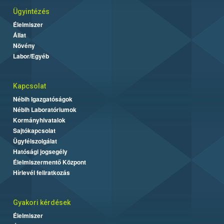
Ügyintézés
Élelmiszer
Állat
Növény
Labor/Egyéb
Kapcsolat
Nébih Igazgatóságok
Nébih Laboratóriumok
Kormányhivatalok
Sajtókapcsolat
Ügyfélszolgálat
Hatósági jogsegély
Élelmiszermentő Központ
Hírlevél feliratkozás
Gyakori kérdések
Élelmiszer