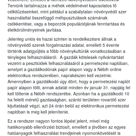
Tervünk tartalmazza a méhek védelmével kapcsolatos fő
célkitűzéseinket, mint például a szabálytalan növényvédő szer
használattal összefüggő méhpusztulások számának
csökkentése, vagy a beporzók populációjának fenntartása és
életkörülményeinek javítása.
Jelenleg uniós és hazai szinten is rendelkezésre állnak a
növényvédő szerek forgalmazási adatai, emellett 5 évente
történik adatgyűjtés a főbb növénykultúrák vonatkozásában a
tényleges felhasználásról. A gazdák kötelesek nyilvántartást
vezetni a peszticidek felhasználásáról a permetezési naplóban,
amelyet a gazdálkodónak papír alapon vagy a Nébih online
elektronikus rendszerében, naprakészen kell vezetnie.
Amennyiben a gazdálkodó úgy dönt, hogy a permetezési naplót
papír alapon tölti, annak adatát minden év január 31. napjáig fel
kell töltenie a Nébih rendszerébe. Azonban ha a gazdálkodó 10
ha feletti méretű gazdaságban, szántó területen rovarölő szer
kijuttatását végzi, azt 24 órán belül az elektronikus permetezési
naplóban is meg kell jelenítenie.
Ez a rendszer nagyon fontos lépést jelent, mivel még
hatékonyabb ellenőrzést biztosít, emellett a jövőben az egyes
hatóanyagok felhasználási trendjeinek nyomonkövetését is