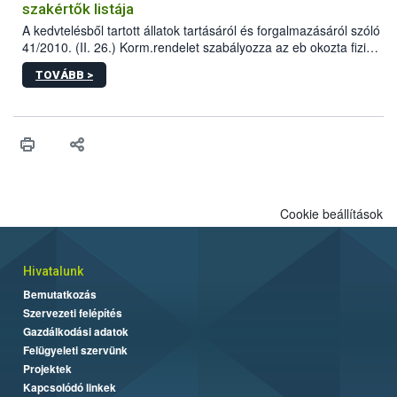
szakértők listája
A kedvtelésből tartott állatok tartásáról és forgalmazásáról szóló
41/2010. (II. 26.) Korm.rendelet szabályozza az eb okozta fizikai
sérülés, illetve ennek veszélye keletkezésekor felmerülő
TOVÁBB >
hatósági feladatokat, valamint a veszélyes eb tartását és annak
engedélyezését. Ezen eljárások során szükség esetén be kell
vonni az ebek viselkedésének megítélésében jártas szakértőt.
Cookie beállítások
Hivatalunk
Bemutatkozás
Szervezeti felépítés
Gazdálkodási adatok
Felügyeleti szervünk
Projektek
Kapcsolódó linkek