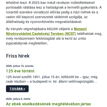
lehetővé teszi. A 2023-ban indult rendszer működtetésével
pontosabb rálátása lesz a hatóságnak a termelői gyakorlatra. A
rovarölő szerekre vonatkozó előírás pedig a házi méhek és a
vadon élő beporzó szervezetek védelmét szolgálja, az
átláthatóság és nyomonkövetés megvalósításával.
Az irányelv végrehajtására kitűzött céljaink a
Nemzeti
Növényvédelmi Cselekvési Tervben (NCST)
találhatóak meg,
mely rendszeresen felülvizsgálat alá is kerül az uniós
jogszabálynak megfelelően.
Friss hírek
2026. július 15, szerda
125 éve történt
125 évvel ezelőtt 1901. július 15-én, költözött be – igaz, még
csak részben – a budapesti m. kir. állami vetőmagvizsgáló
állomás a Kis Rókus utca 15. szám alatti, Czigler Győző által
TOVÁBB >
tervezett új épületébe.
2026. július 6, hétfő
Az ebek viselkedésének megítélésében jártas