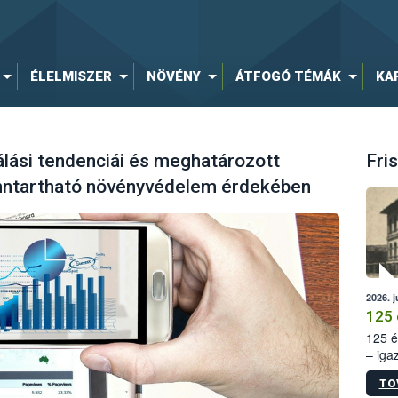
ÉLELMISZER
NÖVÉNY
ÁTFOGÓ TÉMÁK
KA
lási tendenciái és meghatározott
Fris
fenntartható növényvédelem érdekében
2026. j
125 
125 é
– iga
állam
TO
15. sz