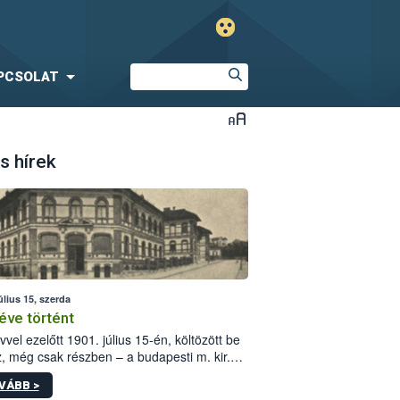
PCSOLAT
s hírek
úlius 15, szerda
éve történt
vvel ezelőtt 1901. július 15-én, költözött be
z, még csak részben – a budapesti m. kir.
i vetőmagvizsgáló állomás a Kis Rókus utca
VÁBB >
ám alatti, Czigler Győző által tervezett új