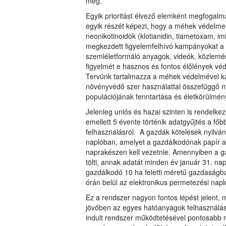
meg.
Egyik prioritást élvező elemként megfogal
egyik részét képezi, hogy a méhek védelme
neonikotinoidok (klotianidin, tiametoxam, im
megkezdett figyelemfelhívó kampányokat a j
szemléletformáló anyagok, videók, közlemé
figyelmét e hasznos és fontos élőlények vé
Tervünk tartalmazza a méhek védelmével kap
növényvédő szer használattal összefüggő 
populációjának fenntartása és életkörülmény
Jelenleg uniós és hazai szinten is rendelke
emellett 5 évente történik adatgyűjtés a f
felhasználásról. A gazdák kötelesek nyilván
naplóban, amelyet a gazdálkodónak papír a
naprakészen kell vezetnie. Amennyiben a g
tölti, annak adatát minden év január 31. nap
gazdálkodó 10 ha feletti méretű gazdaságban,
órán belül az elektronikus permetezési napló
Ez a rendszer nagyon fontos lépést jelent, m
jövőben az egyes hatóanyagok felhasználási
indult rendszer működtetésével pontosabb rá