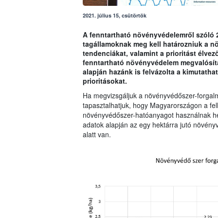
2021. július 15, csütörtök
A fenntartható növényvédelemről szóló 2
tagállamoknak meg kell határozniuk a n
tendenciákat, valamint a prioritást élve
fenntartható növényvédelem megvalósítá
alapján hazánk is felvázolta a kimutatha
prioritásokat.
Ha megvizsgáljuk a növényvédőszer-forgalma
tapasztalhatjuk, hogy Magyarországon a fel
növényvédőszer-hatóanyagot használnak he
adatok alapján az egy hektárra jutó növén
alatt van.