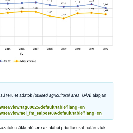
sú terület adatok
(utilised agricultural area, UAA)
alapján
owser/view/tag00025/default/table?lang=en
owser/view/aei_fm_salpest09/default/table?lang=en
zatok csökkentésére az alábbi prioritásokat határoztuk