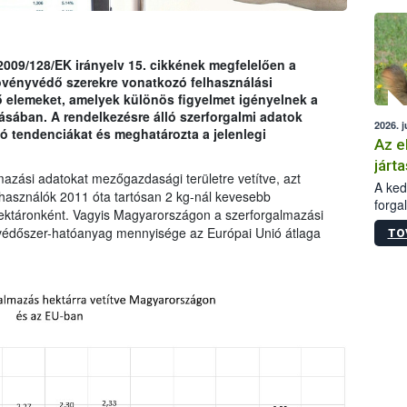
épüle
009/128/EK irányelv 15. cikkének megfelelően a
övényvédő szerekre vonatkozó felhasználási
ző elemeket, amelyek különös figyelmet igényelnek a
sában. A rendelkezésre álló szerforgalmi adatok
2026. j
tó tendenciákat és meghatározta a jelenlegi
Az e
járta
zási adatokat mezőgazdasági területre vetítve, azt
A kedv
használók 2011 óta tartósan 2 kg-nál kevesebb
forga
ktáronként. Vagyis Magyarországon a szerforgalmazási
Korm.
yvédőszer-hatóanyag mennyisége az Európai Unió átlaga
TO
sérül
felme
veszé
Ezen 
vonni
jártas