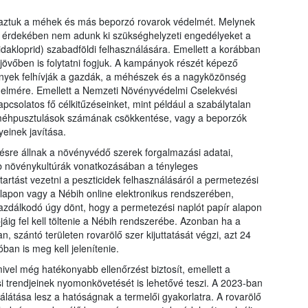
maztuk a méhek és más beporzó rovarok védelmét. Melynek
 érdekében nem adunk ki szükséghelyzeti engedélyeket a
idakloprid) szabadföldi felhasználására. Emellett a korábban
övőben is folytatni fogjuk. A kampányok részét képező
nyek felhívják a gazdák, a méhészek és a nagyközönség
delmére. Emellett a Nemzeti Növényvédelmi Cselekvési
csolatos fő célkitűzéseinket, mint például a szabálytalan
méhpusztulások számának csökkentése, vagy a beporzók
einek javítása.
zésre állnak a növényvédő szerek forgalmazási adatai,
őbb növénykultúrák vonatkozásában a tényleges
tartást vezetni a peszticidek felhasználásáról a permetezési
lapon vagy a Nébih online elektronikus rendszerében,
azdálkodó úgy dönt, hogy a permetezési naplót papír alapon
jáig fel kell töltenie a Nébih rendszerébe. Azonban ha a
 szántó területen rovarölő szer kijuttatását végzi, azt 24
ban is meg kell jelenítenie.
ivel még hatékonyabb ellenőrzést biztosít, emellett a
 trendjeinek nyomonkövetését is lehetővé teszi. A 2023-ban
látása lesz a hatóságnak a termelői gyakorlatra. A rovarölő