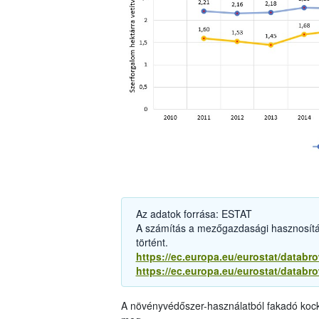
Az adatok forrása: ESTAT
A számítás a mezőgazdasági hasznosítá
történt.
https://ec.europa.eu/eurostat/databr
https://ec.europa.eu/eurostat/databr
A növényvédőszer-használatból fakadó kocká