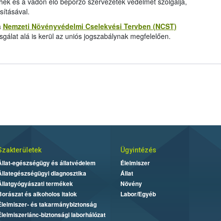
hek és a vadon élő beporzó szervezetek védelmét szolgálja,
sításával.
a
Nemzeti Növényvédelmi Cselekvési Tervben (NCST)
sgálat alá is kerül az uniós jogszabálynak megfelelően.
Szakterületek
Ügyintézés
Állat-egészségügy és állatvédelem
Élelmiszer
Állategészségügyi diagnosztika
Állat
Állatgyógyászati termékek
Növény
Borászat és alkoholos italok
Labor/Egyéb
Élelmiszer- és takarmánybiztonság
Élelmiszerlánc-biztonsági laborhálózat