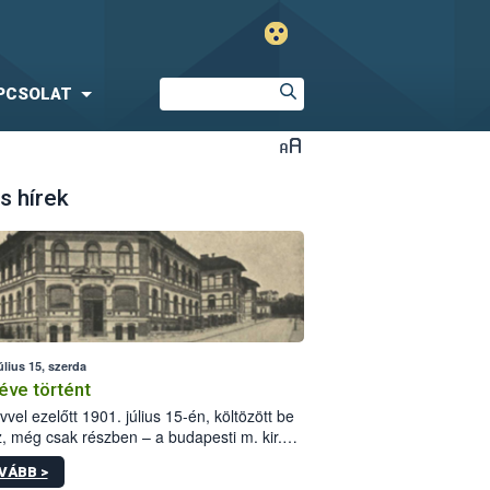
PCSOLAT
s hírek
úlius 15, szerda
éve történt
vvel ezelőtt 1901. július 15-én, költözött be
z, még csak részben – a budapesti m. kir.
i vetőmagvizsgáló állomás a Kis Rókus utca
VÁBB >
ám alatti, Czigler Győző által tervezett új