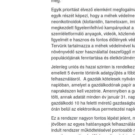
meg.
Egyik prioritást élvező elemként megfogal
egyik részét képezi, hogy a méhek védelme
neonikotinoidok (klotianidin, tiametoxam, im
megkezdett figyelemfelhívó kampányokat a j
szemléletformáló anyagok, videók, közlemé
figyelmét e hasznos és fontos élőlények vé
Tervünk tartalmazza a méhek védelmével kap
növényvédő szer használattal összefüggő 
populációjának fenntartása és életkörülmény
Jelenleg uniós és hazai szinten is rendelke
emellett 5 évente történik adatgyűjtés a f
felhasználásról. A gazdák kötelesek nyilván
naplóban, amelyet a gazdálkodónak papír a
naprakészen kell vezetnie. Amennyiben a g
tölti, annak adatát minden év január 31. nap
gazdálkodó 10 ha feletti méretű gazdaságban,
órán belül az elektronikus permetezési napló
Ez a rendszer nagyon fontos lépést jelent, m
jövőben az egyes hatóanyagok felhasználási
indult rendszer működtetésével pontosabb rá