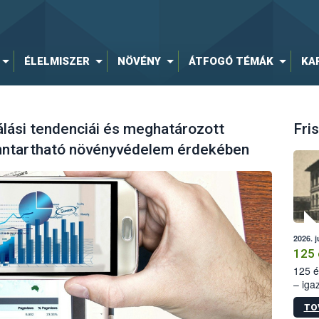
ÉLELMISZER
NÖVÉNY
ÁTFOGÓ TÉMÁK
KA
lási tendenciái és meghatározott
Fris
fenntartható növényvédelem érdekében
2026. j
125 
125 é
– iga
állam
TO
15. sz