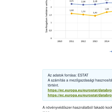
Az adatok forrása: ESTAT
A számítás a mezőgazdasági hasznosítá
történt.
https://ec.europa.eu/eurostat/databr
https://ec.europa.eu/eurostat/databr
A növényvédőszer-használatból fakadó kocká