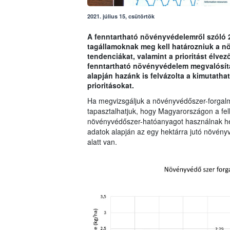
2021. július 15, csütörtök
A fenntartható növényvédelemről szóló 2
tagállamoknak meg kell határozniuk a n
tendenciákat, valamint a prioritást élve
fenntartható növényvédelem megvalósítá
alapján hazánk is felvázolta a kimutatha
prioritásokat.
Ha megvizsgáljuk a növényvédőszer-forgalma
tapasztalhatjuk, hogy Magyarországon a fel
növényvédőszer-hatóanyagot használnak he
adatok alapján az egy hektárra jutó növén
alatt van.