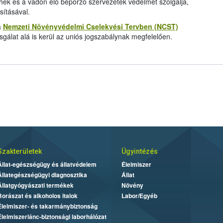
hek és a vadon élő beporzó szervezetek védelmét szolgálja,
sításával.
a
Nemzeti Növényvédelmi Cselekvési Tervben (NCST)
sgálat alá is kerül az uniós jogszabálynak megfelelően.
Szakterületek
Ügyintézés
Állat-egészségügy és állatvédelem
Élelmiszer
Állategészségügyi diagnosztika
Állat
Állatgyógyászati termékek
Növény
Borászat és alkoholos italok
Labor/Egyéb
Élelmiszer- és takarmánybiztonság
Élelmiszerlánc-biztonsági laborhálózat