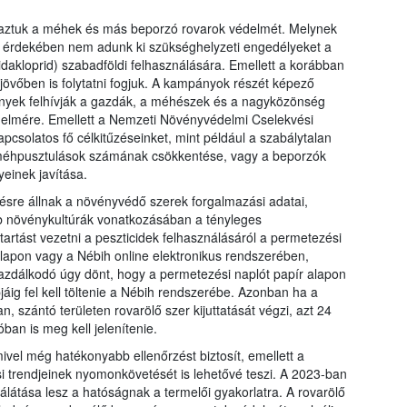
maztuk a méhek és más beporzó rovarok védelmét. Melynek
 érdekében nem adunk ki szükséghelyzeti engedélyeket a
idakloprid) szabadföldi felhasználására. Emellett a korábban
övőben is folytatni fogjuk. A kampányok részét képező
nyek felhívják a gazdák, a méhészek és a nagyközönség
delmére. Emellett a Nemzeti Növényvédelmi Cselekvési
csolatos fő célkitűzéseinket, mint például a szabálytalan
méhpusztulások számának csökkentése, vagy a beporzók
einek javítása.
zésre állnak a növényvédő szerek forgalmazási adatai,
őbb növénykultúrák vonatkozásában a tényleges
tartást vezetni a peszticidek felhasználásáról a permetezési
lapon vagy a Nébih online elektronikus rendszerében,
azdálkodó úgy dönt, hogy a permetezési naplót papír alapon
jáig fel kell töltenie a Nébih rendszerébe. Azonban ha a
 szántó területen rovarölő szer kijuttatását végzi, azt 24
ban is meg kell jelenítenie.
ivel még hatékonyabb ellenőrzést biztosít, emellett a
 trendjeinek nyomonkövetését is lehetővé teszi. A 2023-ban
látása lesz a hatóságnak a termelői gyakorlatra. A rovarölő