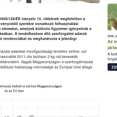
épüle
009/128/EK irányelv 15. cikkének megfelelően a
övényvédő szerekre vonatkozó felhasználási
ző elemeket, amelyek különös figyelmet igényelnek a
sában. A rendelkezésre álló szerforgalmi adatok
2026. j
tó tendenciákat és meghatározta a jelenlegi
Az e
járta
zási adatokat mezőgazdasági területre vetítve, azt
A kedv
használók 2011 óta tartósan 2 kg-nál kevesebb
forga
ktáronként. Vagyis Magyarországon a szerforgalmazási
Korm.
yvédőszer-hatóanyag mennyisége az Európai Unió átlaga
TO
sérül
felme
veszé
Ezen 
vonni
jártas