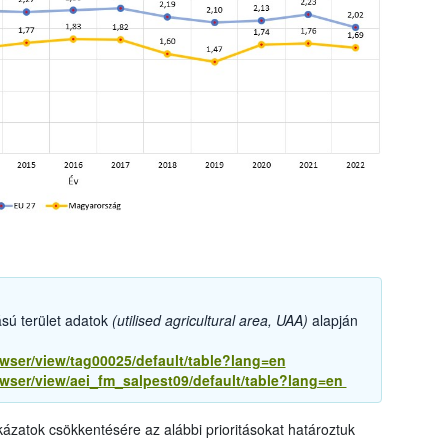
sú terület adatok
(utilised agricultural area, UAA)
alapján
owser/view/tag00025/default/table?lang=en
owser/view/aei_fm_salpest09/default/table?lang=en
zatok csökkentésére az alábbi prioritásokat határoztuk