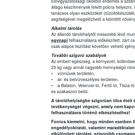
Elővigyázatossági okokból érdemes a szilá
állagú készítmények feletti polcra helyezni
tanácsos olyan eszközöket (tűzoltókészülék, 
segítségével megelőzhető a kiömlött növén
Alkalmi tárolás
Az állandó tárolóhelytől messzebb lévő munk
egynapi
felhasználásra előkészített, zárt 
csak alapos tisztítást követően vehető igény
További szigorú szabályok
Az emberi egészség, a környezet, különösen 
25 kg vagy annál nagyobb mennyiségű növén
• vízművek területén,
• ár- és belvízveszélyes területen,
• a Balaton, Velencei-tó, Fertő-tó, Tisza-tó 
es szakaszon belül.
A tárolóhelyiségbe szigorúan tilos ételt 
tevékenységet végezni, amely nem kapcs
felhasználásra történő elkészítéséhez!
Fontos kiemelni, hogy minden esetben f
engedélyokiratát, valamint maradéktalanu
elkülönített tárolást, szigorúbb csomago