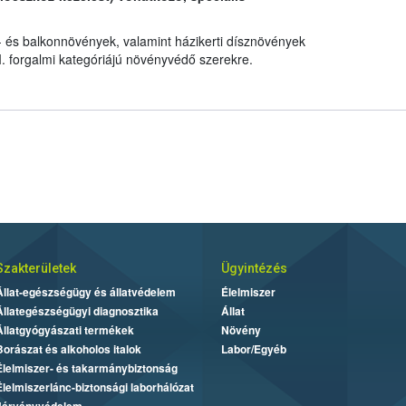
 és balkonnövények, valamint házikerti dísznövények
I. forgalmi kategóriájú növényvédő szerekre.
Szakterületek
Ügyintézés
Állat-egészségügy és állatvédelem
Élelmiszer
Állategészségügyi diagnosztika
Állat
Állatgyógyászati termékek
Növény
Borászat és alkoholos italok
Labor/Egyéb
Élelmiszer- és takarmánybiztonság
Élelmiszerlánc-biztonsági laborhálózat