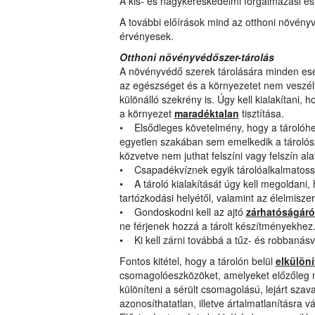
A kis- és nagykereskedelmi forgalmazási és
A további előírások mind az otthoni növény
érvényesek.
Otthoni növényvédőszer-tárolás
A növényvédő szerek tárolására minden esetb
az egészséget és a környezetet nem veszélye
különálló szekrény is. Úgy kell kialakítani
a környezet
maradéktalan
tisztítása.
• Elsődleges követelmény, hogy a tárolóhelyi
egyetlen szakában sem emelkedik a tárolószi
közvetve nem juthat felszíni vagy felszín ala
• Csapadékvíznek egyik tárolóalkalmatoss
• A tároló kialakítását úgy kell megoldani,
tartózkodási helyétől, valamint az élelmisze
• Gondoskodni kell az ajtó
zárhatóságáró
ne férjenek hozzá a tárolt készítményekhez
• Ki kell zárni továbbá a tűz- és robbanásv
Fontos kitétel, hogy a tárolón belül
elkülöní
csomagolóeszközöket, amelyeket előzőleg már
különíteni a sérült csomagolású, lejárt sza
azonosíthatatlan, illetve ártalmatlanításra 