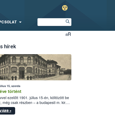
PCSOLAT
s hírek
úlius 15, szerda
éve történt
vvel ezelőtt 1901. július 15-én, költözött be
z, még csak részben – a budapesti m. kir.
i vetőmagvizsgáló állomás a Kis Rókus utca
VÁBB >
ám alatti, Czigler Győző által tervezett új