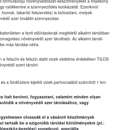
rd formulációjú növényvédőszer-készítményeket a folyékony
, így csökkentve a szennyeződés kockázatát. Ezenkívül
homok, takarító felszerelés) is biztosítani, melyek
yvédő szer további szennyezése.
aterületen a fenti előírásoknak megfelelő alkalmi tárolóban
csomagolású növényvédő szer tárolható. Az alkalmi tároló
be más tárolási célra.
a felszíni és felszín alatti vizek védelme érdekében TILOS
yvédő szert tárolni:
és a fürdőzésre kijelölt vizek partvonalától számított 1 km-
és italt bevinni, fogyasztani, valamint minden olyan
olódik a növényvédő szer tárolásához, vagy
igyelmesen olvassák el a vásárolt készítmények
l tartsák be a szigorúbb tárolási körülményekre (pl.:
lóeszköz-kezelést) vonatkozó, speciális