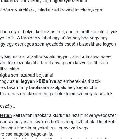
 raktározási tevékenység engedélyhez kötött.
védőszer-tárolásra, mind a raktározási tevékenységre
en olyan helyet kell biztosítani, ahol a tárolt készítmények
ztetik. A tárolóhely lehet egy külön helyiség vagy egy
, hogy egy esetleges szennyeződés esetén biztosítható legyen
ség szilárd aljzatburkolatú legyen, ahol a talajvíz az év
nt fölé, ezenkívül a tárolt anyag sem közvetlenül, sem
tti vizekbe.
ágba sem szabad bejutnia!
 hogy az
el legyen különítve
az emberek és állatok
r és takarmány tárolására szolgáló helyiségektől is.
l
is annak érdekében, hogy illetéktelen személyek, állatok
.
eszélyt.
tetten
kell tartani azokat a kiürült és lezárt növényvédőszer-
 szabályosan, kívül és belül is megtisztítottak. De el kell
vatosságú készítményeket, a szennyezett vagy
váró csomagolóanyagokat is.