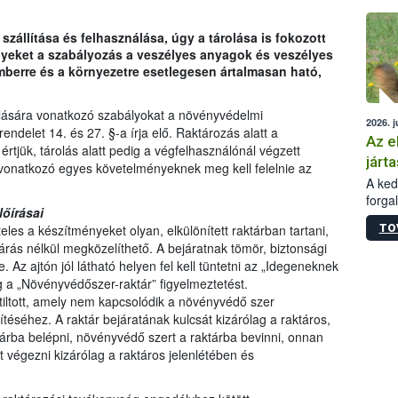
épüle
állítása és felhasználása, úgy a tárolása is fokozott
nyeket a szabályozás a veszélyes anyagok és veszélyes
mberre és a környezetre esetlegesen ártalmasan ható,
lására vonatkozó szabályokat a növényvédelmi
2026. j
ndelet 14. és 27. §-a írja elő. Raktározás alatt a
Az e
tjük, tárolás alatt pedig a végfelhasználónál végzett
járta
vonatkozó egyes követelményeknek meg kell felelnie az
A kedv
forga
őírásai
Korm.
TO
es a készítményeket olyan, elkülönített raktárban tartani,
sérül
járás nélkül megközelíthető. A bejáratnak tömör, biztonsági
felme
. Az ajtón jól látható helyen fel kell tüntetni az „Idegeneknek
veszé
edig a „Növényvédőszer-raktár” figyelmeztetést.
Ezen 
vonni
tiltott, amely nem kapcsolódik a növényvédő szer
jártas
téséhez. A raktár bejáratának kulcsát kizárólag a raktáros,
ktárba belépni, növényvédő szert a raktárba bevinni, onnan
t végezni kizárólag a raktáros jelenlétében és