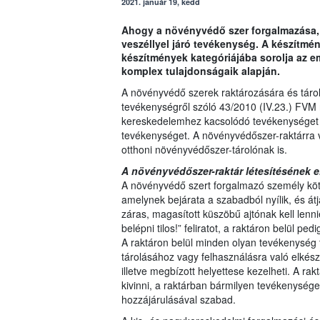
2021. január 19, kedd
Ahogy a növényvédő szer forgalmazása, sz
veszéllyel járó tevékenység. A készítmé
készítmények kategóriájába sorolja az e
komplex tulajdonságaik alapján.
A növényvédő szerek raktározására és táro
tevékenységről szóló 43/2010 (IV.23.) FVM re
kereskedelemhez kacsolódó tevékenységet ér
tevékenységet. A növényvédőszer-raktárra 
otthoni növényvédőszer-tárolónak is.
A növényvédőszer-raktár létesítésének el
A növényvédő szert forgalmazó személy kötel
amelynek bejárata a szabadból nyílik, és át
záras, magasított küszöbű ajtónak kell lennie
belépni tilos!” feliratot, a raktáron belül p
A raktáron belül minden olyan tevékenység 
tárolásához vagy felhasználásra való elkészí
illetve megbízott helyettese kezelheti. A ra
kivinni, a raktárban bármilyen tevékenysége
hozzájárulásával szabad.