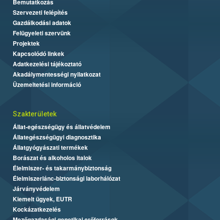
Bemutatkozás
Szervezeti felépítés
Gazdálkodási adatok
Felügyeleti szervünk
Projektek
Kapcsolódó linkek
Adatkezelési tájékoztató
Akadálymentességi nyilatkozat
Üzemeltetési információ
Szakterületek
Állat-egészségügy és állatvédelem
Állategészségügyi diagnosztika
Állatgyógyászati termékek
Borászat és alkoholos italok
Élelmiszer- és takarmánybiztonság
Élelmiszerlánc-biztonsági laborhálózat
Járványvédelem
Kiemelt ügyek, EUTR
Kockázatkezelés
Mezőgazdasági genetikai erőforrások