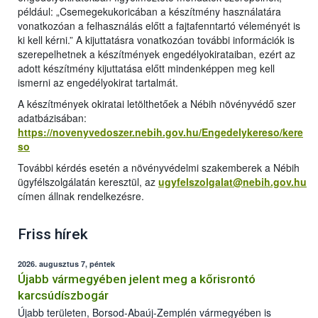
például: „Csemegekukoricában a készítmény használatára
vonatkozóan a felhasználás előtt a fajtafenntartó véleményét is
ki kell kérni.” A kijuttatásra vonatkozóan további információk is
szerepelhetnek a készítmények engedélyokirataiban, ezért az
adott készítmény kijuttatása előtt mindenképpen meg kell
ismerni az engedélyokirat tartalmát.
A készítmények okiratai letölthetőek a Nébih növényvédő szer
adatbázisában:
https://novenyvedoszer.nebih.gov.hu/Engedelykereso/kere
so
További kérdés esetén a növényvédelmi szakemberek a Nébih
ügyfélszolgálatán keresztül, az
ugyfelszolgalat@nebih.gov.hu
címen állnak rendelkezésre.
Friss hírek
2026. augusztus 7, péntek
Újabb vármegyében jelent meg a kőrisrontó
karcsúdíszbogár
Újabb területen, Borsod-Abaúj-Zemplén vármegyében is