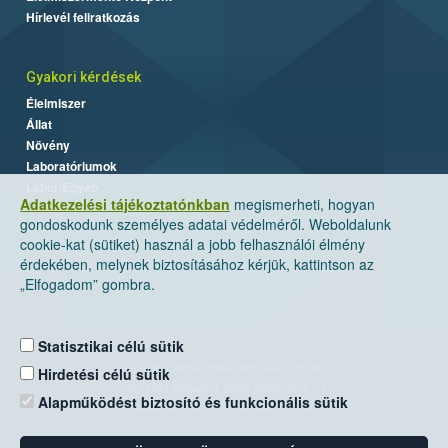
Hírlevél feliratkozás
Gyakori kérdések
Élelmiszer
Állat
Növény
Laboratóriumok
Labor/Egyéb
Adatkezelési tájékoztatónkban
megismerheti, hogyan
gondoskodunk személyes adatai védelméről. Weboldalunk
cookie-kat (sütiket) használ a jobb felhasználói élmény
érdekében, melynek biztosításához kérjük, kattintson az
„Elfogadom” gombra.
Statisztikai célú sütik
Nemzeti Élelmiszerlánc-biztonsági Hivatal
Hirdetési célú sütik
Cím: 1024 Budapest, Keleti Károly utca. 24.
Alapműködést biztosító és funkcionális sütik
Levelezési cím: 1525 Budapest. Pf. 30.