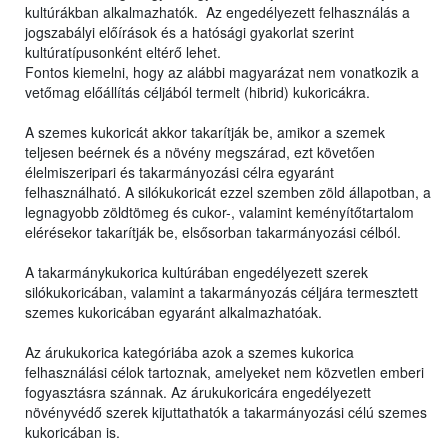
kultúrákban alkalmazhatók. Az engedélyezett felhasználás a
jogszabályi előírások és a hatósági gyakorlat szerint
kultúratípusonként eltérő lehet.
Fontos kiemelni, hogy az alábbi magyarázat nem vonatkozik a
vetőmag előállítás céljából termelt (hibrid) kukoricákra.
A szemes kukoricát akkor takarítják be, amikor a szemek
teljesen beérnek és a növény megszárad, ezt követően
élelmiszeripari és takarmányozási célra egyaránt
felhasználható. A silókukoricát ezzel szemben zöld állapotban, a
legnagyobb zöldtömeg és cukor-, valamint keményítőtartalom
elérésekor takarítják be, elsősorban takarmányozási célból.
A takarmánykukorica kultúrában engedélyezett szerek
silókukoricában, valamint a takarmányozás céljára termesztett
szemes kukoricában egyaránt alkalmazhatóak.
Az árukukorica kategóriába azok a szemes kukorica
felhasználási célok tartoznak, amelyeket nem közvetlen emberi
fogyasztásra szánnak. Az árukukoricára engedélyezett
növényvédő szerek kijuttathatók a takarmányozási célú szemes
kukoricában is.