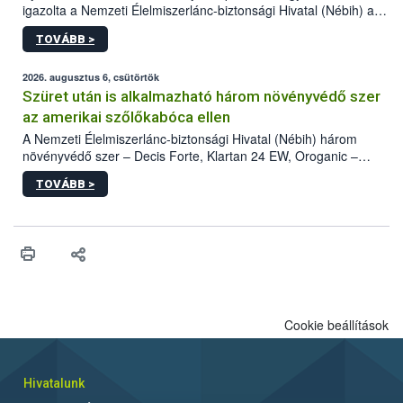
igazolta a Nemzeti Élelmiszerlánc-biztonsági Hivatal (Nébih) a
kőrisrontó karcsúdíszbogár (Agrilus planipennis) jelenlétét. A
TOVÁBB >
kártevőt nem csak színcsapdában találták meg, de már fertőzött
fában is azonosították. A növényvédelmi szakemberek folytatják
az intenzív felderítést, emellett az intézkedéseket a szlovák
2026. augusztus 6, csütörtök
hatósággal is összehangolják a terjedés megállítása érdekében.
Szüret után is alkalmazható három növényvédő szer
az amerikai szőlőkabóca ellen
A Nemzeti Élelmiszerlánc-biztonsági Hivatal (Nébih) három
növényvédő szer – Decis Forte, Klartan 24 EW, Oroganic –
engedélyokiratát módosította, így azok a szüretet követően,
TOVÁBB >
egészen a vesszőérettség (BBCH 91) stádiumáig
felhasználhatóak a szőlőben. A kiterjesztések célja, hogy a korai
érésű szőlőkben is legyen lehetőség a károsító elleni további
védekezésre. Az Oroganic készítmény kis kiszerelésben kiskerti
felhasználók számára is elérhető és ökológiai termesztésben is
engedélyezett.
Cookie beállítások
Hivatalunk