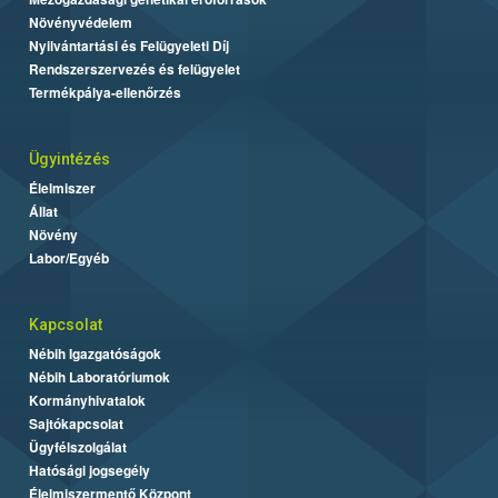
Növényvédelem
Nyilvántartási és Felügyeleti Díj
Rendszerszervezés és felügyelet
Termékpálya-ellenőrzés
Ügyintézés
Élelmiszer
Állat
Növény
Labor/Egyéb
Kapcsolat
Nébih Igazgatóságok
Nébih Laboratóriumok
Kormányhivatalok
Sajtókapcsolat
Ügyfélszolgálat
Hatósági jogsegély
Élelmiszermentő Központ