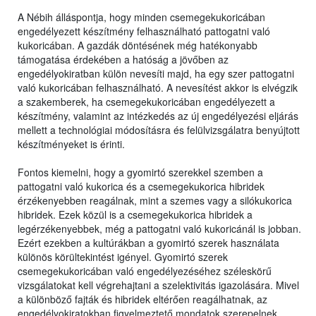
A Nébih álláspontja, hogy minden csemegekukoricában
engedélyezett készítmény felhasználható pattogatni való
kukoricában. A gazdák döntésének még hatékonyabb
támogatása érdekében a hatóság a jövőben az
engedélyokiratban külön nevesíti majd, ha egy szer pattogatni
való kukoricában felhasználható. A nevesítést akkor is elvégzik
a szakemberek, ha csemegekukoricában engedélyezett a
készítmény, valamint az intézkedés az új engedélyezési eljárás
mellett a technológiai módosításra és felülvizsgálatra benyújtott
készítményeket is érinti.
Fontos kiemelni, hogy a gyomirtó szerekkel szemben a
pattogatni való kukorica és a csemegekukorica hibridek
érzékenyebben reagálnak, mint a szemes vagy a silókukorica
hibridek. Ezek közül is a csemegekukorica hibridek a
legérzékenyebbek, még a pattogatni való kukoricánál is jobban.
Ezért ezekben a kultúrákban a gyomirtó szerek használata
különös körültekintést igényel. Gyomirtó szerek
csemegekukoricában való engedélyezéséhez széleskörű
vizsgálatokat kell végrehajtani a szelektivitás igazolására. Mivel
a különböző fajták és hibridek eltérően reagálhatnak, az
engedélyokiratokban figyelmeztető mondatok szerepelnek,