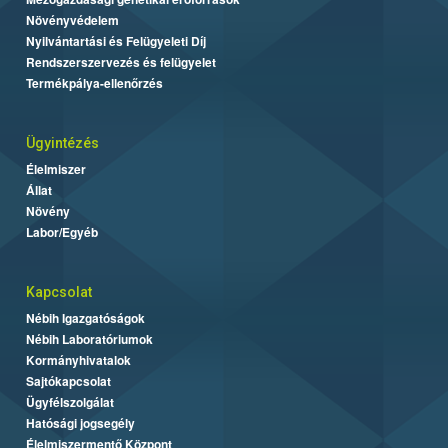
Növényvédelem
Nyilvántartási és Felügyeleti Díj
Rendszerszervezés és felügyelet
Termékpálya-ellenőrzés
Ügyintézés
Élelmiszer
Állat
Növény
Labor/Egyéb
Kapcsolat
Nébih Igazgatóságok
Nébih Laboratóriumok
Kormányhivatalok
Sajtókapcsolat
Ügyfélszolgálat
Hatósági jogsegély
Élelmiszermentő Központ