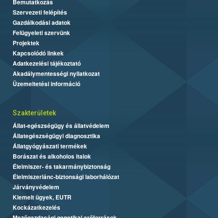
Bemutatkozás
Szervezeti felépítés
Gazdálkodási adatok
Felügyeleti szervünk
Projektek
Kapcsolódó linkek
Adatkezelési tájékoztató
Akadálymentességi nyilatkozat
Üzemeltetési információ
Szakterületek
Állat-egészségügy és állatvédelem
Állategészségügyi diagnosztika
Állatgyógyászati termékek
Borászat és alkoholos italok
Élelmiszer- és takarmánybiztonság
Élelmiszerlánc-biztonsági laborhálózat
Járványvédelem
Kiemelt ügyek, EUTR
Kockázatkezelés
Mezőgazdasági genetikai erőforrások