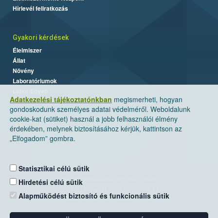
Hírlevél feliratkozás
Gyakori kérdések
Élelmiszer
Állat
Növény
Laboratóriumok
Labor/Egyéb
Adatkezelési tájékoztatónkban
megismerheti, hogyan
gondoskodunk személyes adatai védelméről. Weboldalunk
cookie-kat (sütiket) használ a jobb felhasználói élmény
érdekében, melynek biztosításához kérjük, kattintson az
„Elfogadom” gombra.
Statisztikai célú sütik
Nemzeti Élelmiszerlánc-biztonsági Hivatal
Hirdetési célú sütik
Cím: 1024 Budapest, Keleti Károly utca. 24.
Alapműködést biztosító és funkcionális sütik
Levelezési cím: 1525 Budapest. Pf. 30.