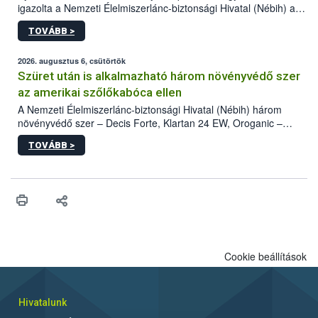
igazolta a Nemzeti Élelmiszerlánc-biztonsági Hivatal (Nébih) a
kőrisrontó karcsúdíszbogár (Agrilus planipennis) jelenlétét. A
TOVÁBB >
kártevőt nem csak színcsapdában találták meg, de már fertőzött
fában is azonosították. A növényvédelmi szakemberek folytatják
az intenzív felderítést, emellett az intézkedéseket a szlovák
2026. augusztus 6, csütörtök
hatósággal is összehangolják a terjedés megállítása érdekében.
Szüret után is alkalmazható három növényvédő szer
az amerikai szőlőkabóca ellen
A Nemzeti Élelmiszerlánc-biztonsági Hivatal (Nébih) három
növényvédő szer – Decis Forte, Klartan 24 EW, Oroganic –
engedélyokiratát módosította, így azok a szüretet követően,
TOVÁBB >
egészen a vesszőérettség (BBCH 91) stádiumáig
felhasználhatóak a szőlőben. A kiterjesztések célja, hogy a korai
érésű szőlőkben is legyen lehetőség a károsító elleni további
védekezésre. Az Oroganic készítmény kis kiszerelésben kiskerti
felhasználók számára is elérhető és ökológiai termesztésben is
engedélyezett.
Cookie beállítások
Hivatalunk