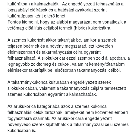
kultúrákban alkalmazhatók. Az engedélyezett felhasználás a
jogszabályi előírások és a hatósági gyakorlat szerint
kultúratípusonként eltérő lehet.
Fontos kiemelni, hogy az alábbi magyarázat nem vonatkozik a
vetőmag előállítás céljából termelt (hibrid) kukoricákra.
A szemes kukoricát akkor takarítják be, amikor a szemek
teljesen beérnek és a növény megszárad, ezt követően
élelmiszeripari és takarmányozási célra egyaránt
felhasználható. A silókukoricát ezzel szemben zöld állapotban, a
legnagyobb zöldtömeg és cukor-, valamint keményítőtartalom
elérésekor takarítják be, elsősorban takarmányozási célból.
A takarmánykukorica kultúrában engedélyezett szerek
silókukoricában, valamint a takarmányozás céljára termesztett
szemes kukoricában egyaránt alkalmazhatóak.
Az árukukorica kategóriába azok a szemes kukorica
felhasználási célok tartoznak, amelyeket nem közvetlen emberi
fogyasztásra szánnak. Az árukukoricára engedélyezett
növényvédő szerek kijuttathatók a takarmányozási célú szemes
kukoricában is.