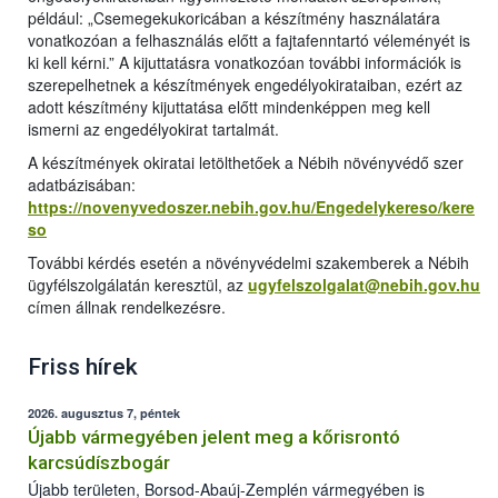
például: „Csemegekukoricában a készítmény használatára
vonatkozóan a felhasználás előtt a fajtafenntartó véleményét is
ki kell kérni.” A kijuttatásra vonatkozóan további információk is
szerepelhetnek a készítmények engedélyokirataiban, ezért az
adott készítmény kijuttatása előtt mindenképpen meg kell
ismerni az engedélyokirat tartalmát.
A készítmények okiratai letölthetőek a Nébih növényvédő szer
adatbázisában:
https://novenyvedoszer.nebih.gov.hu/Engedelykereso/kere
so
További kérdés esetén a növényvédelmi szakemberek a Nébih
ügyfélszolgálatán keresztül, az
ugyfelszolgalat@nebih.gov.hu
címen állnak rendelkezésre.
Friss hírek
2026. augusztus 7, péntek
Újabb vármegyében jelent meg a kőrisrontó
karcsúdíszbogár
Újabb területen, Borsod-Abaúj-Zemplén vármegyében is