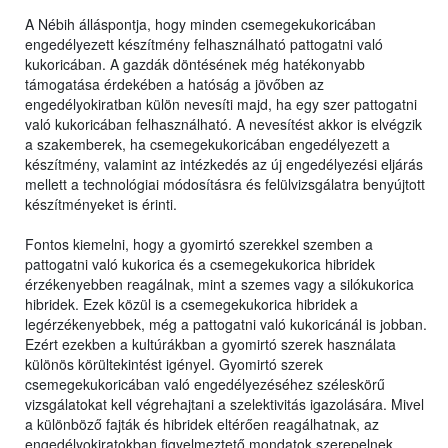
A Nébih álláspontja, hogy minden csemegekukoricában
engedélyezett készítmény felhasználható pattogatni való
kukoricában. A gazdák döntésének még hatékonyabb
támogatása érdekében a hatóság a jövőben az
engedélyokiratban külön nevesíti majd, ha egy szer pattogatni
való kukoricában felhasználható. A nevesítést akkor is elvégzik
a szakemberek, ha csemegekukoricában engedélyezett a
készítmény, valamint az intézkedés az új engedélyezési eljárás
mellett a technológiai módosításra és felülvizsgálatra benyújtott
készítményeket is érinti.
Fontos kiemelni, hogy a gyomirtó szerekkel szemben a
pattogatni való kukorica és a csemegekukorica hibridek
érzékenyebben reagálnak, mint a szemes vagy a silókukorica
hibridek. Ezek közül is a csemegekukorica hibridek a
legérzékenyebbek, még a pattogatni való kukoricánál is jobban.
Ezért ezekben a kultúrákban a gyomirtó szerek használata
különös körültekintést igényel. Gyomirtó szerek
csemegekukoricában való engedélyezéséhez széleskörű
vizsgálatokat kell végrehajtani a szelektivitás igazolására. Mivel
a különböző fajták és hibridek eltérően reagálhatnak, az
engedélyokiratokban figyelmeztető mondatok szerepelnek,