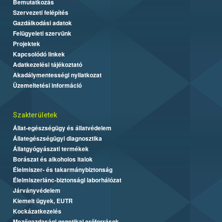
Bemutatkozás
Szervezeti felépítés
Gazdálkodási adatok
Felügyeleti szervünk
Projektek
Kapcsolódó linkek
Adatkezelési tájékoztató
Akadálymentességi nyilatkozat
Üzemeltetési információ
Szakterületek
Állat-egészségügy és állatvédelem
Állategészségügyi diagnosztika
Állatgyógyászati termékek
Borászat és alkoholos italok
Élelmiszer- és takarmánybiztonság
Élelmiszerlánc-biztonsági laborhálózat
Járványvédelem
Kiemelt ügyek, EUTR
Kockázatkezelés
Mezőgazdasági genetikai erőforrások