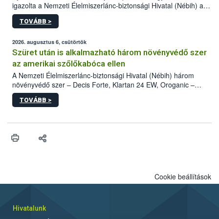
igazolta a Nemzeti Élelmiszerlánc-biztonsági Hivatal (Nébih) a
kőrisrontó karcsúdíszbogár (Agrilus planipennis) jelenlétét. A
TOVÁBB >
kártevőt nem csak színcsapdában találták meg, de már fertőzött
fában is azonosították. A növényvédelmi szakemberek folytatják
az intenzív felderítést, emellett az intézkedéseket a szlovák
2026. augusztus 6, csütörtök
hatósággal is összehangolják a terjedés megállítása érdekében.
Szüret után is alkalmazható három növényvédő szer
az amerikai szőlőkabóca ellen
A Nemzeti Élelmiszerlánc-biztonsági Hivatal (Nébih) három
növényvédő szer – Decis Forte, Klartan 24 EW, Oroganic –
engedélyokiratát módosította, így azok a szüretet követően,
TOVÁBB >
egészen a vesszőérettség (BBCH 91) stádiumáig
felhasználhatóak a szőlőben. A kiterjesztések célja, hogy a korai
érésű szőlőkben is legyen lehetőség a károsító elleni további
védekezésre. Az Oroganic készítmény kis kiszerelésben kiskerti
felhasználók számára is elérhető és ökológiai termesztésben is
engedélyezett.
Cookie beállítások
Hivatalunk