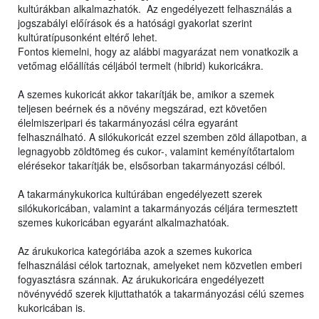
kultúrákban alkalmazhatók. Az engedélyezett felhasználás a
jogszabályi előírások és a hatósági gyakorlat szerint
kultúratípusonként eltérő lehet.
Fontos kiemelni, hogy az alábbi magyarázat nem vonatkozik a
vetőmag előállítás céljából termelt (hibrid) kukoricákra.
A szemes kukoricát akkor takarítják be, amikor a szemek
teljesen beérnek és a növény megszárad, ezt követően
élelmiszeripari és takarmányozási célra egyaránt
felhasználható. A silókukoricát ezzel szemben zöld állapotban, a
legnagyobb zöldtömeg és cukor-, valamint keményítőtartalom
elérésekor takarítják be, elsősorban takarmányozási célból.
A takarmánykukorica kultúrában engedélyezett szerek
silókukoricában, valamint a takarmányozás céljára termesztett
szemes kukoricában egyaránt alkalmazhatóak.
Az árukukorica kategóriába azok a szemes kukorica
felhasználási célok tartoznak, amelyeket nem közvetlen emberi
fogyasztásra szánnak. Az árukukoricára engedélyezett
növényvédő szerek kijuttathatók a takarmányozási célú szemes
kukoricában is.