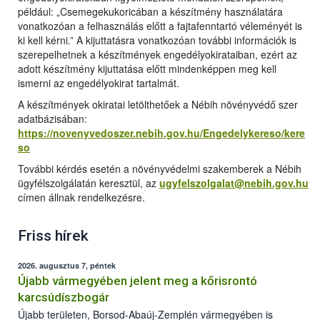
például: „Csemegekukoricában a készítmény használatára
vonatkozóan a felhasználás előtt a fajtafenntartó véleményét is
ki kell kérni.” A kijuttatásra vonatkozóan további információk is
szerepelhetnek a készítmények engedélyokirataiban, ezért az
adott készítmény kijuttatása előtt mindenképpen meg kell
ismerni az engedélyokirat tartalmát.
A készítmények okiratai letölthetőek a Nébih növényvédő szer
adatbázisában:
https://novenyvedoszer.nebih.gov.hu/Engedelykereso/kere
so
További kérdés esetén a növényvédelmi szakemberek a Nébih
ügyfélszolgálatán keresztül, az
ugyfelszolgalat@nebih.gov.hu
címen állnak rendelkezésre.
Friss hírek
2026. augusztus 7, péntek
Újabb vármegyében jelent meg a kőrisrontó
karcsúdíszbogár
Újabb területen, Borsod-Abaúj-Zemplén vármegyében is