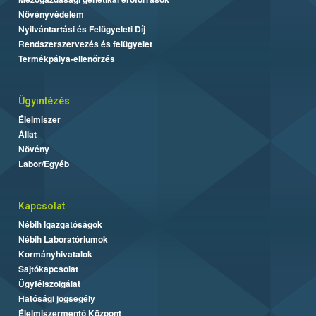
Növényvédelem
Nyilvántartási és Felügyeleti Díj
Rendszerszervezés és felügyelet
Termékpálya-ellenőrzés
Ügyintézés
Élelmiszer
Állat
Növény
Labor/Egyéb
Kapcsolat
Nébih Igazgatóságok
Nébih Laboratóriumok
Kormányhivatalok
Sajtókapcsolat
Ügyfélszolgálat
Hatósági jogsegély
Élelmiszermentő Központ