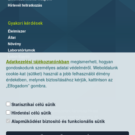
Hírlevél feliratkozás
Gyakori kérdések
Élelmiszer
Állat
Növény
Laboratóriumok
Labor/Egyéb
Adatkezelési tájékoztatónkban
megismerheti, hogyan
gondoskodunk személyes adatai védelméről. Weboldalunk
cookie-kat (sütiket) használ a jobb felhasználói élmény
érdekében, melynek biztosításához kérjük, kattintson az
„Elfogadom” gombra.
Statisztikai célú sütik
Nemzeti Élelmiszerlánc-biztonsági Hivatal
Hirdetési célú sütik
Cím: 1024 Budapest, Keleti Károly utca. 24.
Alapműködést biztosító és funkcionális sütik
Levelezési cím: 1525 Budapest. Pf. 30.