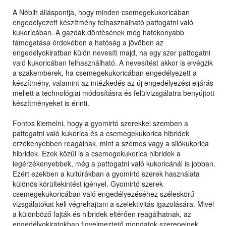
A Nébih álláspontja, hogy minden csemegekukoricában
engedélyezett készítmény felhasználható pattogatni való
kukoricában. A gazdák döntésének még hatékonyabb
támogatása érdekében a hatóság a jövőben az
engedélyokiratban külön nevesíti majd, ha egy szer pattogatni
való kukoricában felhasználható. A nevesítést akkor is elvégzik
a szakemberek, ha csemegekukoricában engedélyezett a
készítmény, valamint az intézkedés az új engedélyezési eljárás
mellett a technológiai módosításra és felülvizsgálatra benyújtott
készítményeket is érinti.
Fontos kiemelni, hogy a gyomirtó szerekkel szemben a
pattogatni való kukorica és a csemegekukorica hibridek
érzékenyebben reagálnak, mint a szemes vagy a silókukorica
hibridek. Ezek közül is a csemegekukorica hibridek a
legérzékenyebbek, még a pattogatni való kukoricánál is jobban.
Ezért ezekben a kultúrákban a gyomirtó szerek használata
különös körültekintést igényel. Gyomirtó szerek
csemegekukoricában való engedélyezéséhez széleskörű
vizsgálatokat kell végrehajtani a szelektivitás igazolására. Mivel
a különböző fajták és hibridek eltérően reagálhatnak, az
engedélyokiratokban figyelmeztető mondatok szerepelnek,