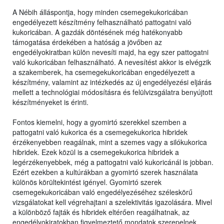
A Nébih álláspontja, hogy minden csemegekukoricában
engedélyezett készítmény felhasználható pattogatni való
kukoricában. A gazdák döntésének még hatékonyabb
támogatása érdekében a hatóság a jövőben az
engedélyokiratban külön nevesíti majd, ha egy szer pattogatni
való kukoricában felhasználható. A nevesítést akkor is elvégzik
a szakemberek, ha csemegekukoricában engedélyezett a
készítmény, valamint az intézkedés az új engedélyezési eljárás
mellett a technológiai módosításra és felülvizsgálatra benyújtott
készítményeket is érinti.
Fontos kiemelni, hogy a gyomirtó szerekkel szemben a
pattogatni való kukorica és a csemegekukorica hibridek
érzékenyebben reagálnak, mint a szemes vagy a silókukorica
hibridek. Ezek közül is a csemegekukorica hibridek a
legérzékenyebbek, még a pattogatni való kukoricánál is jobban.
Ezért ezekben a kultúrákban a gyomirtó szerek használata
különös körültekintést igényel. Gyomirtó szerek
csemegekukoricában való engedélyezéséhez széleskörű
vizsgálatokat kell végrehajtani a szelektivitás igazolására. Mivel
a különböző fajták és hibridek eltérően reagálhatnak, az
engedélyokiratokban figyelmeztető mondatok szerepelnek,