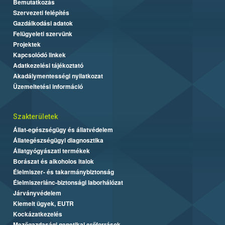
Bemutatkozás
Szervezeti felépítés
Gazdálkodási adatok
Felügyeleti szervünk
Projektek
Kapcsolódó linkek
Adatkezelési tájékoztató
Akadálymentességi nyilatkozat
Üzemeltetési információ
Szakterületek
Állat-egészségügy és állatvédelem
Állategészségügyi diagnosztika
Állatgyógyászati termékek
Borászat és alkoholos italok
Élelmiszer- és takarmánybiztonság
Élelmiszerlánc-biztonsági laborhálózat
Járványvédelem
Kiemelt ügyek, EUTR
Kockázatkezelés
Mezőgazdasági genetikai erőforrások