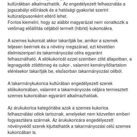
kultúrákban alkalmazhatók. Az engedélyezett felhasználás a
jogszabályi előírások és a hatósági gyakorlat szerint
kultúratípusonként eltérő lehet.
Fontos kiemelni, hogy az alábbi magyarázat nem vonatkozik a
vetőmag előállítás céljából termelt (hibrid) kukoricákra.
A szemes kukoricát akkor takarítják be, amikor a szemek
teljesen beérnek és a növény megszárad, ezt követően
élelmiszeripari és takarmányozási célra egyaránt
felhasználható. A silókukoricát ezzel szemben zöld állapotban, a
legnagyobb zöldtömeg és cukor-, valamint keményítőtartalom
elérésekor takarítják be, elsősorban takarmányozási célból.
A takarmánykukorica kultúrában engedélyezett szerek
silókukoricában, valamint a takarmányozás céljára termesztett
szemes kukoricában egyaránt alkalmazhatóak.
Az árukukorica kategóriába azok a szemes kukorica
felhasználási célok tartoznak, amelyeket nem közvetlen emberi
fogyasztásra szánnak. Az árukukoricára engedélyezett
növényvédő szerek kijuttathatók a takarmányozási célú szemes
kukoricában is.