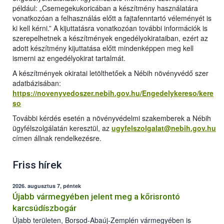
például: „Csemegekukoricában a készítmény használatára
vonatkozóan a felhasználás előtt a fajtafenntartó véleményét is
ki kell kérni.” A kijuttatásra vonatkozóan további információk is
szerepelhetnek a készítmények engedélyokirataiban, ezért az
adott készítmény kijuttatása előtt mindenképpen meg kell
ismerni az engedélyokirat tartalmát.
A készítmények okiratai letölthetőek a Nébih növényvédő szer
adatbázisában:
https://novenyvedoszer.nebih.gov.hu/Engedelykereso/kere
so
További kérdés esetén a növényvédelmi szakemberek a Nébih
ügyfélszolgálatán keresztül, az
ugyfelszolgalat@nebih.gov.hu
címen állnak rendelkezésre.
Friss hírek
2026. augusztus 7, péntek
Újabb vármegyében jelent meg a kőrisrontó
karcsúdíszbogár
Újabb területen, Borsod-Abaúj-Zemplén vármegyében is