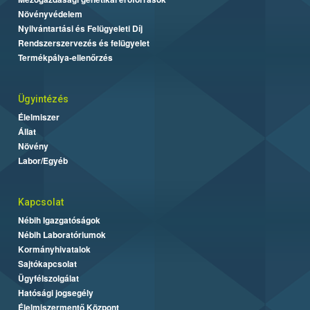
Növényvédelem
Nyilvántartási és Felügyeleti Díj
Rendszerszervezés és felügyelet
Termékpálya-ellenőrzés
Ügyintézés
Élelmiszer
Állat
Növény
Labor/Egyéb
Kapcsolat
Nébih Igazgatóságok
Nébih Laboratóriumok
Kormányhivatalok
Sajtókapcsolat
Ügyfélszolgálat
Hatósági jogsegély
Élelmiszermentő Központ