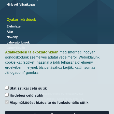
Hírlevél feliratkozás
Gyakori kérdések
Élelmiszer
Állat
Növény
Laboratóriumok
Labor/Egyéb
Adatkezelési tájékoztatónkban
megismerheti, hogyan
gondoskodunk személyes adatai védelméről. Weboldalunk
cookie-kat (sütiket) használ a jobb felhasználói élmény
érdekében, melynek biztosításához kérjük, kattintson az
„Elfogadom” gombra.
Statisztikai célú sütik
Nemzeti Élelmiszerlánc-biztonsági Hivatal
Hirdetési célú sütik
Cím: 1024 Budapest, Keleti Károly utca. 24.
Alapműködést biztosító és funkcionális sütik
Levelezési cím: 1525 Budapest. Pf. 30.