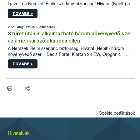
igazolta a Nemzeti Élelmiszerlánc-biztonsági Hivatal (Nébih) a
kőrisrontó karcsúdíszbogár (Agrilus planipennis) jelenlétét. A
TOVÁBB >
kártevőt nem csak színcsapdában találták meg, de már fertőzött
fában is azonosították. A növényvédelmi szakemberek folytatják
az intenzív felderítést, emellett az intézkedéseket a szlovák
2026. augusztus 6, csütörtök
hatósággal is összehangolják a terjedés megállítása érdekében.
Szüret után is alkalmazható három növényvédő szer
az amerikai szőlőkabóca ellen
A Nemzeti Élelmiszerlánc-biztonsági Hivatal (Nébih) három
növényvédő szer – Decis Forte, Klartan 24 EW, Oroganic –
engedélyokiratát módosította, így azok a szüretet követően,
TOVÁBB >
egészen a vesszőérettség (BBCH 91) stádiumáig
felhasználhatóak a szőlőben. A kiterjesztések célja, hogy a korai
érésű szőlőkben is legyen lehetőség a károsító elleni további
védekezésre. Az Oroganic készítmény kis kiszerelésben kiskerti
felhasználók számára is elérhető és ökológiai termesztésben is
engedélyezett.
Cookie beállítások
Hivatalunk