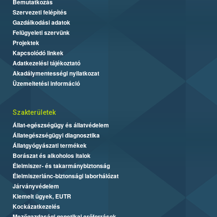
Bemutatkozás
Szervezeti felépítés
Gazdálkodási adatok
Felügyeleti szervünk
Projektek
Kapcsolódó linkek
Adatkezelési tájékoztató
Akadálymentességi nyilatkozat
Üzemeltetési információ
Szakterületek
Állat-egészségügy és állatvédelem
Állategészségügyi diagnosztika
Állatgyógyászati termékek
Borászat és alkoholos italok
Élelmiszer- és takarmánybiztonság
Élelmiszerlánc-biztonsági laborhálózat
Járványvédelem
Kiemelt ügyek, EUTR
Kockázatkezelés
Mezőgazdasági genetikai erőforrások