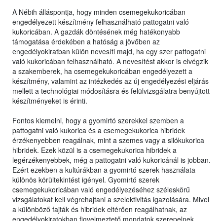
A Nébih álláspontja, hogy minden csemegekukoricában
engedélyezett készítmény felhasználható pattogatni való
kukoricában. A gazdák döntésének még hatékonyabb
támogatása érdekében a hatóság a jövőben az
engedélyokiratban külön nevesíti majd, ha egy szer pattogatni
való kukoricában felhasználható. A nevesítést akkor is elvégzik
a szakemberek, ha csemegekukoricában engedélyezett a
készítmény, valamint az intézkedés az új engedélyezési eljárás
mellett a technológiai módosításra és felülvizsgálatra benyújtott
készítményeket is érinti.
Fontos kiemelni, hogy a gyomirtó szerekkel szemben a
pattogatni való kukorica és a csemegekukorica hibridek
érzékenyebben reagálnak, mint a szemes vagy a silókukorica
hibridek. Ezek közül is a csemegekukorica hibridek a
legérzékenyebbek, még a pattogatni való kukoricánál is jobban.
Ezért ezekben a kultúrákban a gyomirtó szerek használata
különös körültekintést igényel. Gyomirtó szerek
csemegekukoricában való engedélyezéséhez széleskörű
vizsgálatokat kell végrehajtani a szelektivitás igazolására. Mivel
a különböző fajták és hibridek eltérően reagálhatnak, az
engedélyokiratokban figyelmeztető mondatok szerepelnek,