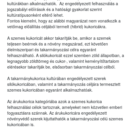
kultúrákban alkalmazhatók. Az engedélyezett felhasználás a
jogszabályi előírások és a hatósági gyakorlat szerint
kultúratípusonként eltérő lehet.
Fontos kiemelni, hogy az alábbi magyarázat nem vonatkozik a
vetőmag előállítás céljából termelt (hibrid) kukoricákra.
A szemes kukoricát akkor takarítják be, amikor a szemek
teljesen beérnek és a növény megszárad, ezt követően
élelmiszeripari és takarmányozási célra egyaránt
felhasználható. A silókukoricát ezzel szemben zöld állapotban, a
legnagyobb zöldtömeg és cukor-, valamint keményítőtartalom
elérésekor takarítják be, elsősorban takarmányozási célból.
A takarmánykukorica kultúrában engedélyezett szerek
silókukoricában, valamint a takarmányozás céljára termesztett
szemes kukoricában egyaránt alkalmazhatóak.
Az árukukorica kategóriába azok a szemes kukorica
felhasználási célok tartoznak, amelyeket nem közvetlen emberi
fogyasztásra szánnak. Az árukukoricára engedélyezett
növényvédő szerek kijuttathatók a takarmányozási célú szemes
kukoricában is.