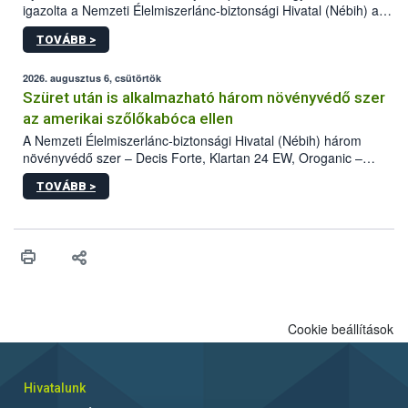
igazolta a Nemzeti Élelmiszerlánc-biztonsági Hivatal (Nébih) a
kőrisrontó karcsúdíszbogár (Agrilus planipennis) jelenlétét. A
TOVÁBB >
kártevőt nem csak színcsapdában találták meg, de már fertőzött
fában is azonosították. A növényvédelmi szakemberek folytatják
az intenzív felderítést, emellett az intézkedéseket a szlovák
2026. augusztus 6, csütörtök
hatósággal is összehangolják a terjedés megállítása érdekében.
Szüret után is alkalmazható három növényvédő szer
az amerikai szőlőkabóca ellen
A Nemzeti Élelmiszerlánc-biztonsági Hivatal (Nébih) három
növényvédő szer – Decis Forte, Klartan 24 EW, Oroganic –
engedélyokiratát módosította, így azok a szüretet követően,
TOVÁBB >
egészen a vesszőérettség (BBCH 91) stádiumáig
felhasználhatóak a szőlőben. A kiterjesztések célja, hogy a korai
érésű szőlőkben is legyen lehetőség a károsító elleni további
védekezésre. Az Oroganic készítmény kis kiszerelésben kiskerti
felhasználók számára is elérhető és ökológiai termesztésben is
engedélyezett.
Cookie beállítások
Hivatalunk