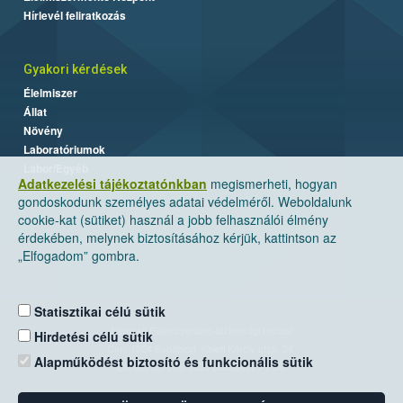
Hírlevél feliratkozás
Gyakori kérdések
Élelmiszer
Állat
Növény
Laboratóriumok
Labor/Egyéb
Adatkezelési tájékoztatónkban
megismerheti, hogyan
gondoskodunk személyes adatai védelméről. Weboldalunk
cookie-kat (sütiket) használ a jobb felhasználói élmény
érdekében, melynek biztosításához kérjük, kattintson az
„Elfogadom” gombra.
Statisztikai célú sütik
Nemzeti Élelmiszerlánc-biztonsági Hivatal
Hirdetési célú sütik
Cím: 1024 Budapest, Keleti Károly utca. 24.
Alapműködést biztosító és funkcionális sütik
Levelezési cím: 1525 Budapest. Pf. 30.