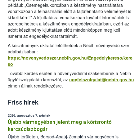
például: „Csemegekukoricában a készítmény használatára
vonatkozóan a felhasználás előtt a fajtafenntartó véleményét is
ki kell kérni.” A kijuttatásra vonatkozóan további információk is
szerepelhetnek a készítmények engedélyokirataiban, ezért az
adott készítmény kijuttatása előtt mindenképpen meg kell
ismerni az engedélyokirat tartalmát.
A készítmények okiratai letölthetőek a Nébih növényvédő szer
adatbázisában:
https://novenyvedoszer.nebih.gov.hu/Engedelykereso/kere
so
További kérdés esetén a növényvédelmi szakemberek a Nébih
ügyfélszolgálatán keresztül, az
ugyfelszolgalat@nebih.gov.hu
címen állnak rendelkezésre.
Friss hírek
2026. augusztus 7, péntek
Újabb vármegyében jelent meg a kőrisrontó
karcsúdíszbogár
Újabb területen, Borsod-Abaúj-Zemplén vármegyében is