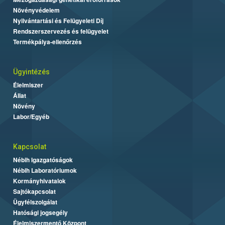
Növényvédelem
Nyilvántartási és Felügyeleti Díj
Rendszerszervezés és felügyelet
Termékpálya-ellenőrzés
Ügyintézés
Élelmiszer
Állat
Növény
Labor/Egyéb
Kapcsolat
Nébih Igazgatóságok
Nébih Laboratóriumok
Kormányhivatalok
Sajtókapcsolat
Ügyfélszolgálat
Hatósági jogsegély
Élelmiszermentő Központ