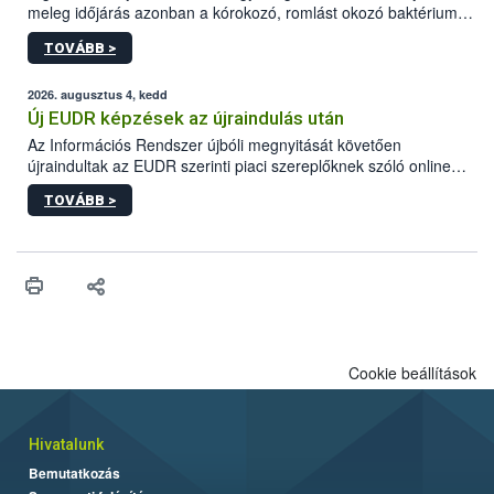
meleg időjárás azonban a kórokozó, romlást okozó baktériumok
gyorsabb szaporodásának is kedvez. A szabadtéri sütögetés
TOVÁBB >
ezért nem csupán a megfelelő sütési technikáról szól: legalább
ilyen fontos az alapanyagok biztonságos kezelése, az alapvető
higiéniai szabályok betartása, a megfelelő hőkezelés, valamint a
2026. augusztus 4, kedd
maradékok szakszerű tárolása. A Nemzeti Élelmiszerlánc-
Új EUDR képzések az újraindulás után
biztonsági Hivatal (Nébih) Oktatási Programja összegyűjtötte a
Az Információs Rendszer újbóli megnyitását követően
biztonságos grillezés legfontosabb tudnivalóit.
újraindultak az EUDR szerinti piaci szereplőknek szóló online
képzések.
TOVÁBB >
Cookie beállítások
Hivatalunk
Bemutatkozás