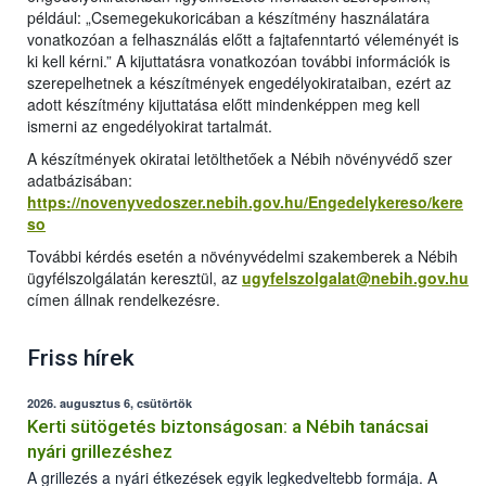
például: „Csemegekukoricában a készítmény használatára
vonatkozóan a felhasználás előtt a fajtafenntartó véleményét is
ki kell kérni.” A kijuttatásra vonatkozóan további információk is
szerepelhetnek a készítmények engedélyokirataiban, ezért az
adott készítmény kijuttatása előtt mindenképpen meg kell
ismerni az engedélyokirat tartalmát.
A készítmények okiratai letölthetőek a Nébih növényvédő szer
adatbázisában:
https://novenyvedoszer.nebih.gov.hu/Engedelykereso/kere
so
További kérdés esetén a növényvédelmi szakemberek a Nébih
ügyfélszolgálatán keresztül, az
ugyfelszolgalat@nebih.gov.hu
címen állnak rendelkezésre.
Friss hírek
2026. augusztus 6, csütörtök
Kerti sütögetés biztonságosan: a Nébih tanácsai
nyári grillezéshez
A grillezés a nyári étkezések egyik legkedveltebb formája. A