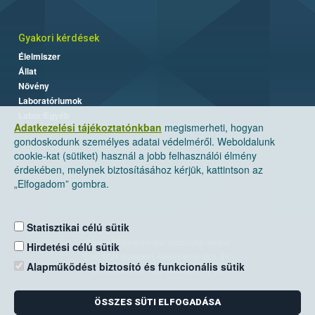
Gyakori kérdések
Élelmiszer
Állat
Növény
Laboratóriumok
Labor/Egyéb
Adatkezelési tájékoztatónkban
megismerheti, hogyan
gondoskodunk személyes adatai védelméről. Weboldalunk
cookie-kat (sütiket) használ a jobb felhasználói élmény
érdekében, melynek biztosításához kérjük, kattintson az
„Elfogadom” gombra.
Statisztikai célú sütik
Nemzeti Élelmiszerlánc-biztonsági Hivatal
Hirdetési célú sütik
Cím: 1024 Budapest, Keleti Károly utca. 24.
Alapműködést biztosító és funkcionális sütik
Levelezési cím: 1525 Budapest. Pf. 30.
ÖSSZES SÜTI ELFOGADÁSA
E-mail:
ugyfelszolgalat@nebih.gov.hu