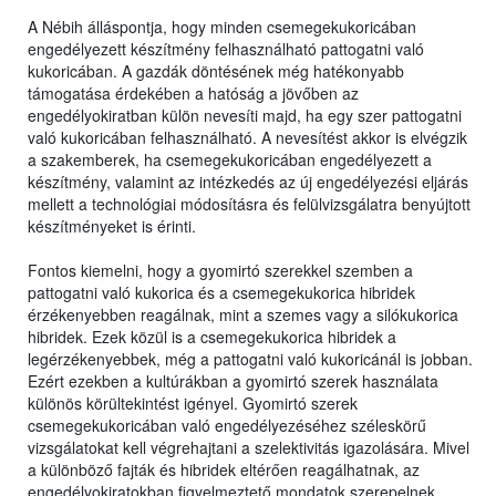
A Nébih álláspontja, hogy minden csemegekukoricában
engedélyezett készítmény felhasználható pattogatni való
kukoricában. A gazdák döntésének még hatékonyabb
támogatása érdekében a hatóság a jövőben az
engedélyokiratban külön nevesíti majd, ha egy szer pattogatni
való kukoricában felhasználható. A nevesítést akkor is elvégzik
a szakemberek, ha csemegekukoricában engedélyezett a
készítmény, valamint az intézkedés az új engedélyezési eljárás
mellett a technológiai módosításra és felülvizsgálatra benyújtott
készítményeket is érinti.
Fontos kiemelni, hogy a gyomirtó szerekkel szemben a
pattogatni való kukorica és a csemegekukorica hibridek
érzékenyebben reagálnak, mint a szemes vagy a silókukorica
hibridek. Ezek közül is a csemegekukorica hibridek a
legérzékenyebbek, még a pattogatni való kukoricánál is jobban.
Ezért ezekben a kultúrákban a gyomirtó szerek használata
különös körültekintést igényel. Gyomirtó szerek
csemegekukoricában való engedélyezéséhez széleskörű
vizsgálatokat kell végrehajtani a szelektivitás igazolására. Mivel
a különböző fajták és hibridek eltérően reagálhatnak, az
engedélyokiratokban figyelmeztető mondatok szerepelnek,