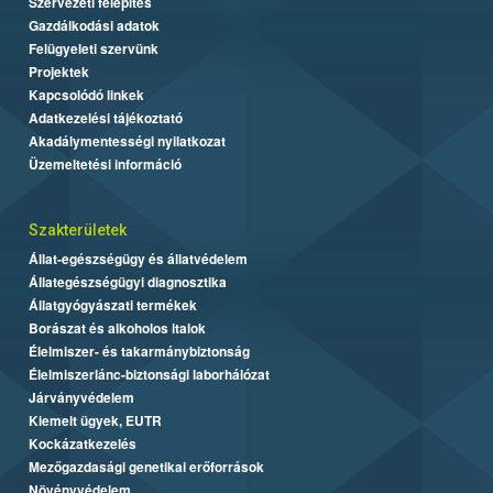
Szervezeti felépítés
Gazdálkodási adatok
Felügyeleti szervünk
Projektek
Kapcsolódó linkek
Adatkezelési tájékoztató
Akadálymentességi nyilatkozat
Üzemeltetési információ
Szakterületek
Állat-egészségügy és állatvédelem
Állategészségügyi diagnosztika
Állatgyógyászati termékek
Borászat és alkoholos italok
Élelmiszer- és takarmánybiztonság
Élelmiszerlánc-biztonsági laborhálózat
Járványvédelem
Kiemelt ügyek, EUTR
Kockázatkezelés
Mezőgazdasági genetikai erőforrások
Növényvédelem