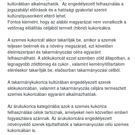
kultúrákban alkalmazhatók. Az engedélyezett felhasználás a
jogszabályi előírások és a hatósági gyakorlat szerint
kultúratípusonként eltérő lehet.
Fontos kiemelni, hogy az alábbi magyarázat nem vonatkozik a
vetőmag előállítás céljából termelt (hibrid) kukoricákra.
A szemes kukoricát akkor takarítják be, amikor a szemek
teljesen beérnek és a növény megszárad, ezt követően
élelmiszeripari és takarmányozási célra egyaránt
felhasználható. A silókukoricát ezzel szemben zöld állapotban, a
legnagyobb zöldtömeg és cukor-, valamint keményítőtartalom
elérésekor takarítják be, elsősorban takarmányozási célból.
A takarmánykukorica kultúrában engedélyezett szerek
silókukoricában, valamint a takarmányozás céljára termesztett
szemes kukoricában egyaránt alkalmazhatóak.
Az árukukorica kategóriába azok a szemes kukorica
felhasználási célok tartoznak, amelyeket nem közvetlen emberi
fogyasztásra szánnak. Az árukukoricára engedélyezett
növényvédő szerek kijuttathatók a takarmányozási célú szemes
kukoricában is.