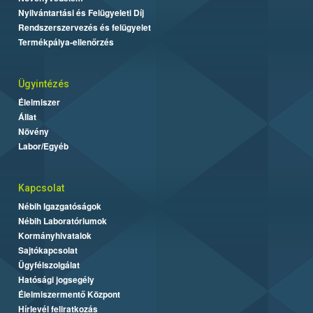
Nyilvántartási és Felügyeleti Díj
Rendszerszervezés és felügyelet
Termékpálya-ellenőrzés
Ügyintézés
Élelmiszer
Állat
Növény
Labor/Egyéb
Kapcsolat
Nébih Igazgatóságok
Nébih Laboratóriumok
Kormányhivatalok
Sajtókapcsolat
Ügyfélszolgálat
Hatósági jogsegély
Élelmiszermentő Központ
Hírlevél feliratkozás